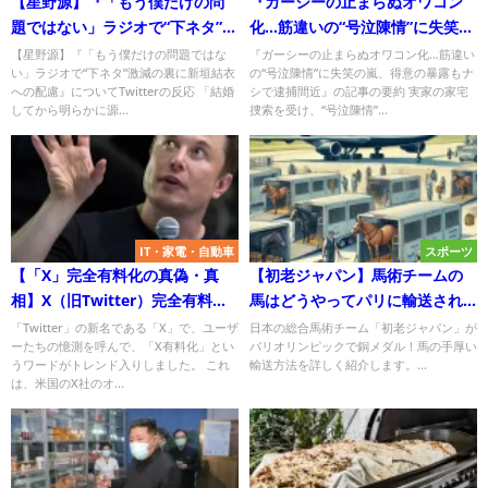
【星野源】『「もう僕だけの問
『ガーシーの止まらぬオワコン
題ではない」ラジオで“下ネタ”激
化…筋違いの“号泣陳情”に失笑の
減の裏に新垣結衣への配慮』に
嵐、得意の暴露もナシで逮捕間
【星野源】『「もう僕だけの問題ではな
『ガーシーの止まらぬオワコン化…筋違い
い」ラジオで“下ネタ”激減の裏に新垣結衣
の“号泣陳情”に失笑の嵐、得意の暴露もナ
ついて
近』についてTwitterの反応
への配慮』についてTwitterの反応 「結婚
シで逮捕間近』の記事の要約 実家の家宅
してから明らかに源...
捜索を受け、“号泣陳情”...
IT・家電・自動車
スポーツ
【「X」完全有料化の真偽・真
【初老ジャパン】馬術チームの
相】X（旧Twitter）完全有料化
馬はどうやってパリに輸送され
は本当か？その真相を調査！
たのか？愛馬の空輸とサポート
「Twitter」の新名である「X」で、ユーザ
日本の総合馬術チーム「初老ジャパン」が
ーたちの憶測を呼んで、「X有料化」とい
パリオリンピックで銅メダル！馬の手厚い
の秘密！
うワードがトレンド入りしました。 これ
輸送方法を詳しく紹介します。...
は、米国のX社のオ...