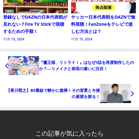
登録なしでDAZNの日本代表戦が
サッカー日本代表戦をDAZNで無
見れない？Fire TV Stickで視聴
料視聴！FanZoneをテレビで楽
するための手順！
しむ方法とは？
11月 19, 2024
11月 19, 2024
『魔王様、リトライ！』はなぜ1話を再度制作したの
か？―リメイクと表現の違いに注目！
【香川照之】BS番組で静かに復帰！その背景と今後
の展望を探る！
この記事が気に入ったら