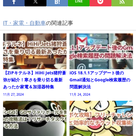
LINE
IT・家電・自動車
の関連記事
【ZIPキテルネ】HiHi Jets猪狩蒼
iOS 18.1.1アップデート後の
弥が紹介！寒さを乗り切る最新
Gmail通知とGoogle検索履歴の
あったか家電＆加湿器特集
問題解決法
11月 27, 2024
11月 24, 2024