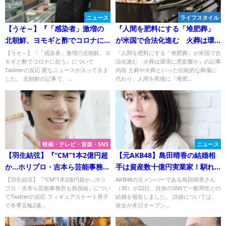
ニュース
ライフスタイル
【うそ～】『「感染者」激増の
『人間を肥料にする「堆肥葬」
北朝鮮、ヨモギと酢でコロナに
が米国で合法化進む 火葬は環
抗う』についてTwitterの反応
境に悪影響か』のネットの反応
【うそ～】『「感染者」激増の北朝鮮、ヨ
『人間を肥料にする「堆肥葬」が米国で合
モギと酢でコロナに抗う』について
法化進む 火葬は環境に悪影響か』の記事
Twitterの反応 変なニュースが入ってきま
内容 土葬や火葬といった伝統的な葬儀に
した。 北朝鮮の記事で、...
代わり、人間を死後に「堆肥...
映画・テレビ・音楽・SNS
ニュース
【羽生結弦】『“CM”1本2億円超
【元AKB48】島田晴香の結婚相
か…ホリプロ・吉本ら芸能事務所
手は資産数十億円実業家！馴れ
も熱視線』についてTwitterの反
初めは？
【羽生結弦】『“CM”1本2億円超か…ホリ
AKB48の元メンバーである島田晴香さん
プロ・吉本ら芸能事務所も熱視線』につい
（30）が22日、自身のSNSで一般男性との
応
てTwitterの反応 フィギュアスケート男子
結婚を報告しました。 詳細については、
で冬季五輪2連...
彼女が本日オープン...