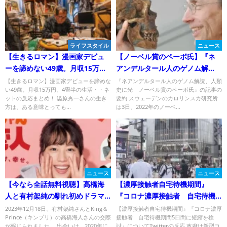
ライフスタイル
ニュース
【生きるロマン】漫画家デビュ
【ノーベル賞のペーボ氏】『ネ
ーを諦めない49歳。月収15万
アンデルタール人のゲノム解
円、4畳半の生活
読、人類史に光』について
【生きるロマン】漫画家デビューを諦めな
『ネアンデルタール人のゲノム解読、人類
い49歳。月収15万円、4畳半の生活・・ネ
史に光 ノーベル賞のペーボ氏』の記事の
Twitterの反応
ットの反応まとめ！ 澁原秀一さんの生き
要約 スウェーデンのカロリンスカ研究所
方は、ある意味とっても...
は3日、2022年のノーベ...
ニュース
ニュース
【今なら全話無料視聴】高橋海
【濃厚接触者自宅待機期間』
人と有村架純の馴れ初めドラマ
『コロナ濃厚接触者 自宅待機
『姉ちゃんの恋人』
期間5日間に短縮を検討』につい
2023年12月18日、有村架純さんとKing＆
【濃厚接触者自宅待機期間』『コロナ濃厚
Prince（キンプリ）の高橋海人さんの交際
接触者 自宅待機期間5日間に短縮を検
てTwitterの反応
が報じられました。 出会いは、2020年に
討』についてTwitterの反応 政府は新型コ