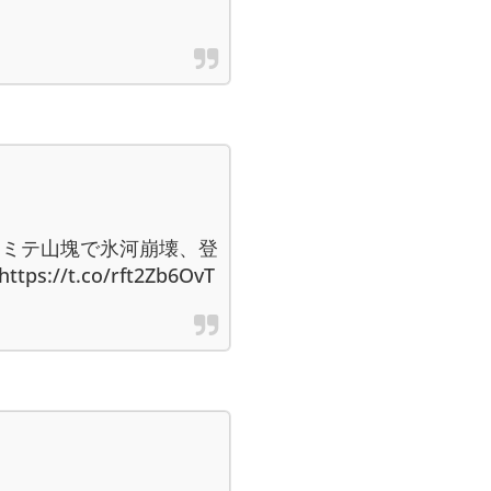
ロミテ山塊で氷河崩壊、登
//t.co/rft2Zb6OvT