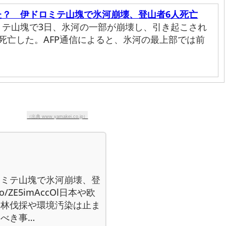
た？ 伊ドロミテ山塊で氷河崩壊、登山者6人死亡
ミテ山塊で3日、氷河の一部が崩壊し、引き起こされ
死亡した。AFP通信によると、氷河の最上部では前
（出典 www.yamakei.co.jp）
ロミテ山塊で氷河崩壊、登
.co/ZE5imAccOl日本や欧
森林伐採や環境汚染は止ま
べき事…