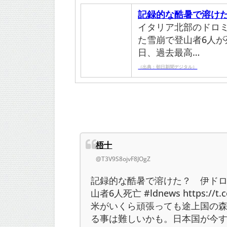
記録的な酷暑で溶け
イタリア北部のドロ
た雪崩で登山者6人が
日、過去最高…
（出典：朝日新聞デジタル）
梧十
@T3V9S8ojvF8JOgZ
記録的な酷暑で溶けた？ 伊ド
山者6人死亡 #ldnews https://t
米がいくら頑張っても途上国の
る事は難しいかも。日本国が今す