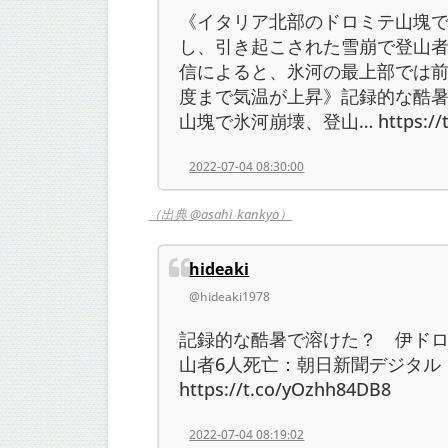
《イタリア北部のドロミテ山塊で
し、引き起こされた雪崩で登山者
信によると、氷河の最上部では前
度まで気温が上昇》記録的な酷
山塊で氷河崩壊、登山… https://t.c
2022-07-04 08:30:00
（出典 @asahi_kankyo）
hideaki
@hideaki1978
記録的な酷暑で溶けた？ 伊ド
山者6人死亡：朝日新聞デジタル
https://t.co/yOzhh84DB8
2022-07-04 08:19:02