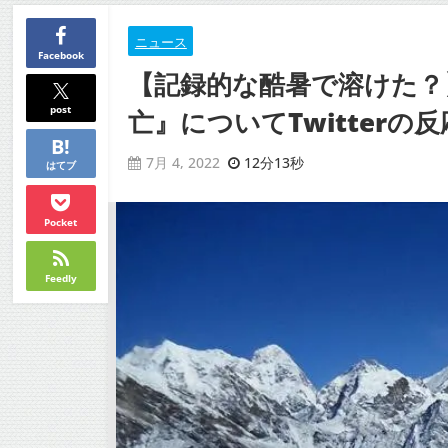
ニュース
Facebook
【記録的な酷暑で溶けた？
post
亡』についてTwitterの反
12分13秒
7月 4, 2022
はてブ
Pocket
Feedly