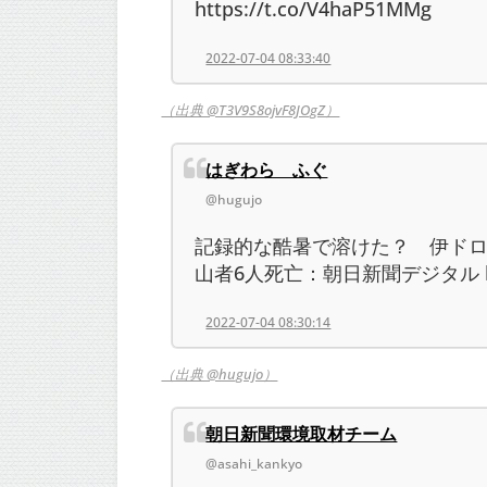
https://t.co/V4haP51MMg
2022-07-04 08:33:40
（出典 @T3V9S8ojvF8JOgZ）
はぎわら ふぐ
@hugujo
記録的な酷暑で溶けた？ 伊ド
山者6人死亡：朝日新聞デジタル https:
2022-07-04 08:30:14
（出典 @hugujo）
朝日新聞環境取材チーム
@asahi_kankyo