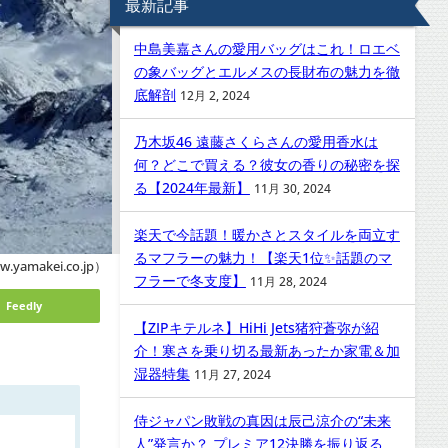
最新記事
中島美嘉さんの愛用バッグはこれ！ロエベ
の象バッグとエルメスの長財布の魅力を徹
底解剖
12月 2, 2024
乃木坂46 遠藤さくらさんの愛用香水は
何？どこで買える？彼女の香りの秘密を探
る【2024年最新】
11月 30, 2024
楽天で今話題！暖かさとスタイルを両立す
るマフラーの魅力！【楽天1位✨話題のマ
yamakei.co.jp）
フラーで冬支度】
11月 28, 2024
Feedly
【ZIPキテルネ】HiHi Jets猪狩蒼弥が紹
介！寒さを乗り切る最新あったか家電＆加
湿器特集
11月 27, 2024
侍ジャパン敗戦の真因は辰己涼介の“未来
人”発言か？ プレミア12決勝を振り返る