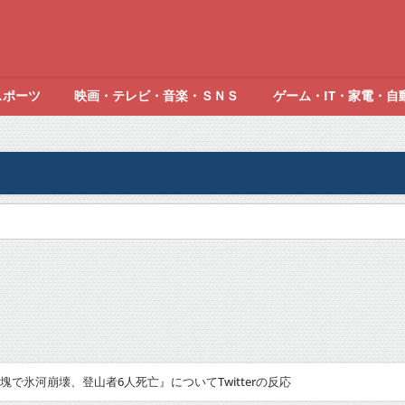
スポーツ
映画・テレビ・音楽・ＳＮＳ
ゲーム・IT・家電・自
で氷河崩壊、登山者6人死亡』についてTwitterの反応