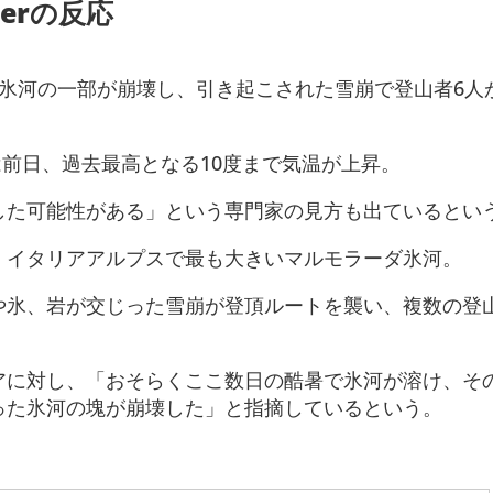
erの反応
、氷河の一部が崩壊し、引き起こされた雪崩で登山者6人
は前日、過去最高となる10度まで気温が上昇。
した可能性がある」という専門家の見方も出ているとい
、イタリアアルプスで最も大きいマルモラーダ氷河。
や氷、岩が交じった雪崩が登頂ルートを襲い、複数の登
アに対し、「おそらくここ数日の酷暑で氷河が溶け、そ
った氷河の塊が崩壊した」と指摘しているという。