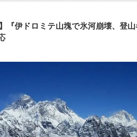
】『伊ドロミテ山塊で氷河崩壊、登山
応