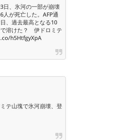
3日、氷河の一部が崩壊
6人が死亡した。AFP通
日、過去最高となる10
暑で溶けた？ 伊ドロミテ
o/h5HtfgyXpA
ロミテ山塊で氷河崩壊、登