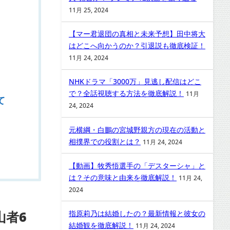
11月 25, 2024
【マー君退団の真相と未来予想】田中将大
はどこへ向かうのか？引退説も徹底検証！
11月 24, 2024
NHKドラマ「3000万」見逃し配信はどこ
で？全話視聴する方法を徹底解説！
11月
て
24, 2024
元横綱・白鵬の宮城野親方の現在の活動と
相撲界での役割とは？
11月 24, 2024
【動画】牧秀悟選手の「デスターシャ」と
は？その意味と由来を徹底解説！
11月 24,
2024
山者6
指原莉乃は結婚したの？最新情報と彼女の
結婚観を徹底解説！
11月 24, 2024