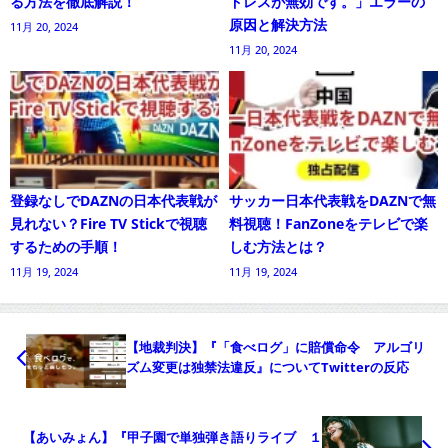
る方法を徹底解説！
ドレスが無効です。」エラーの
原因と解決方法
11月 20, 2024
11月 20, 2024
登録なしでDAZNの日本代表戦が
サッカー日本代表戦をDAZNで無
見れない？Fire TV Stickで視聴
料視聴！FanZoneをテレビで楽
するための手順！
しむ方法とは？
11月 19, 2024
11月 19, 2024
【地裁判決】『「食べログ」に賠償命令 アルゴリ
ズム変更は独禁法違反』についてTwitterの反応
【あいみょん】『甲子園で単独弾き語りライブ １