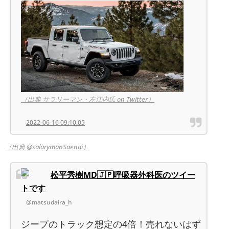
（出典 サラリーマン・左江内氏 on Twitter）
2022-06-16 09:10:05
（出典 @salarymanSaenai）
松平秀樹MD🇯🇵呼吸器外科医のツイー
トです
@matsudaira_h
ジープのトラック想定の4倍！売れないはず