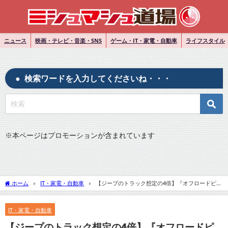
ニュース
映画・テレビ・音楽・SNS
ゲーム・IT・家電・自動車
ライフスタイル
検索ワードを入力してくださいね・・・
※
本ページはプロモーションが含まれています
ホーム
IT・家電・自動車
【ジープのトラック想定の4倍】『オフロードピッ
クアップが持っていた潜在需要』についてTwitterの反応
IT・家電・自動車
【ジープのトラック想定の4倍】『オフロードピ