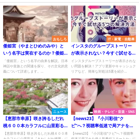
おもしろ
IT・家電・自動車
倭姫宮（やまとひめのみや）と
インスタのグループストーリー
いう名字は実在するのか？倭姫
が表示されない？今すぐ試せる5
宮という名字の由来を探る！
つの解決方法
「倭姫宮」という名字の由来を解説。日本
インスタグループストーリーが表示されな
神話や皇族との関連を探り、その文化的意
い問題を解決！アプリ更新やキャッシュク
義について詳述します。...
リアなど、簡単な対処法5選を紹介...
ニュース
映画・テレビ・音楽・SNS
【恵那市串原】咲き誇るしだれ
【news23】『小川彩佳“ク
桃６００本カラフルに山里彩る
ビ”へ？視聴率低迷で局アナを使
『きねしだれ桃園』
う新番組スタートか』について
【恵那市串原】咲き誇るしだれ桃６００本
【news23】『小川彩佳“クビ”へ？視聴率
カラフルに山里彩る『きねしだれ桃園』に
低迷で局アナを使う新番組スタートか』に