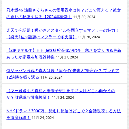
乃木坂46 遠藤さくらさんの愛用香水は何？どこで買える？彼女
の香りの秘密を探る【2024年最新】
11月 30, 2024
楽天で今話題！暖かさとスタイルを両立するマフラーの魅力！
【楽天1位✨話題のマフラーで冬支度】
11月 28, 2024
【ZIPキテルネ】HiHi Jets猪狩蒼弥が紹介！寒さを乗り切る最新
あったか家電＆加湿器特集
11月 27, 2024
侍ジャパン敗戦の真因は辰己涼介の“未来人”発言か？ プレミア
12決勝を振り返る
11月 25, 2024
【マー君退団の真相と未来予想】田中将大はどこへ向かうの
か？引退説も徹底検証！
11月 24, 2024
NHKドラマ「3000万」見逃し配信はどこで？全話視聴する方法
を徹底解説！
11月 24, 2024