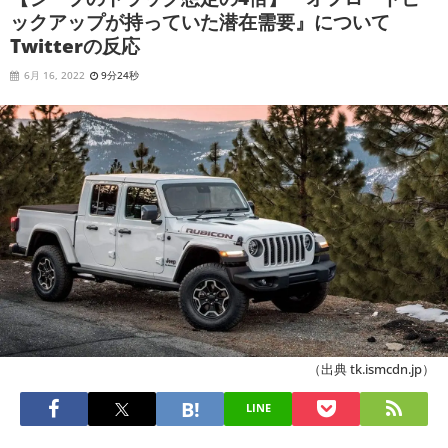
ックアップが持っていた潜在需要』について
Twitterの反応
6月 16, 2022
9分24秒
（出典 tk.ismcdn.jp）
LINE