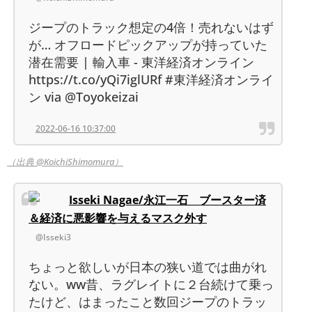
ジープのトラック想定の4倍！売れないはず
が… オフロードピックアップが持っていた
潜在需要 | 輸入車 - 東洋経済オンライン
https://t.co/yQi7iglURf #東洋経済オンライ
ン via @Toyokeizai
2022-06-16 10:37:00
（出典 @KoichiShimomura）
Isseki Nagae/永江一石 ブースター済
＆経済に悪影響を与えるマスク外す
@Isseki3
ちょっと欲しいが日本の狭い道では曲がれ
ない。ww昔、ラグレイトに２台続けて乗っ
たけど、はまったこと数回ジープのトラッ