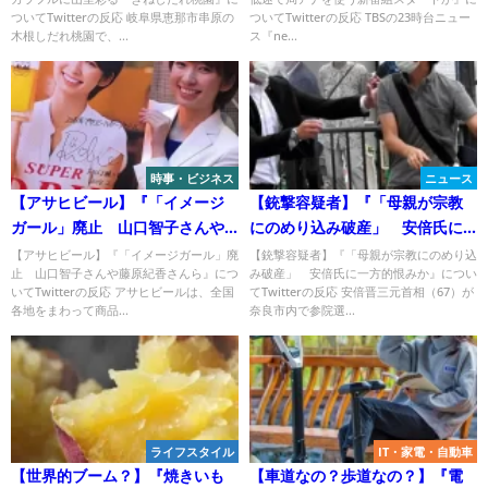
Twitterの反応
ついてTwitterの反応 岐阜県恵那市串原の
ついてTwitterの反応 TBSの23時台ニュー
木根しだれ桃園で、...
ス『ne...
時事・ビジネス
ニュース
【アサヒビール】『「イメージ
【銃撃容疑者】『「母親が宗教
ガール」廃止 山口智子さんや
にのめり込み破産」 安倍氏に
藤原紀香さんら』について
一方的恨みか』についてTwitter
【アサヒビール】『「イメージガール」廃
【銃撃容疑者】『「母親が宗教にのめり込
止 山口智子さんや藤原紀香さんら』につ
み破産」 安倍氏に一方的恨みか』につい
Twitterの反応
の反応
いてTwitterの反応 アサヒビールは、全国
てTwitterの反応 安倍晋三元首相（67）が
各地をまわって商品...
奈良市内で参院選...
ライフスタイル
IT・家電・自動車
【世界的ブーム？】『焼きいも
【車道なの？歩道なの？】『電