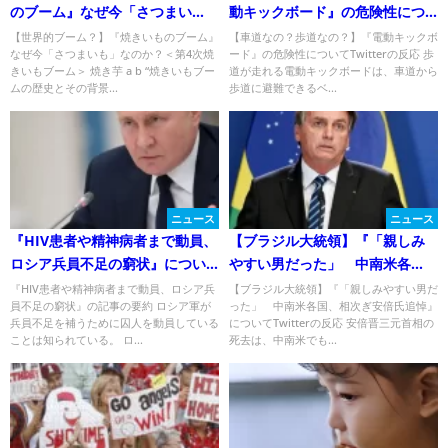
のブーム』なぜ今「さつまい
動キックボード』の危険性につ
も」なのか？
いてTwitterの反応
【世界的ブーム？】『焼きいものブーム』
【車道なの？歩道なの？】『電動キックボ
なぜ今「さつまいも」なのか？＜第4次焼
ード』の危険性についてTwitterの反応 歩
きいもブーム＞ 焼き芋 a b “焼きいもブー
道が走れる電動キックボードは、車道から
ムの歴史とその背景...
歩道に避難できるベ...
ニュース
ニュース
『HIV患者や精神病者まで動員、
【ブラジル大統領】『「親しみ
ロシア兵員不足の窮状』につい
やすい男だった」 中南米各
てTwitterの反応
国、相次ぎ安倍氏追悼』につい
『HIV患者や精神病者まで動員、ロシア兵
【ブラジル大統領】『「親しみやすい男だ
員不足の窮状』の記事の要約 ロシア軍が
った」 中南米各国、相次ぎ安倍氏追悼』
てTwitterの反応
兵員不足を補うために囚人を動員している
についてTwitterの反応 安倍晋三元首相の
ことは知られている。 ロ...
死去は、中南米でも...