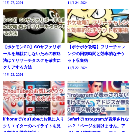
11月 27, 2024
11月 24, 2024
【ポケモンGO】GOサファリボ
【ポケポケ攻略】フリーチャレ
ールを無駄にしないための攻略
ンジの回復時間と効率的なチケ
法は？リサーチタスクを確実に
ット収集術
クリアする方法
11月 22, 2024
11月 23, 2024
iPhoneでYouTubeのお気に入り
SafariでInstagramが表示されな
クリエイターのハイライトを見
い？「ページを開けません。ア