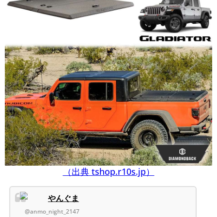
（出典 tshop.r10s.jp）
やんぐま
@anmo_night_2147