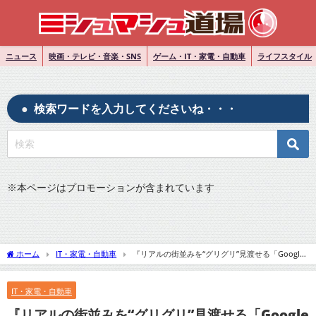
ニュース
映画・テレビ・音楽・SNS
ゲーム・IT・家電・自動車
ライフスタイル
検索ワードを入力してくださいね・・・
※
本ページはプロモーションが含まれています
ホーム
IT・家電・自動車
『リアルの街並みを“グリグリ”見渡せる「Google
マップ」新機能、東京でも提供開始』についてTwitterの反応
IT・家電・自動車
『リアルの街並みを“グリグリ”見渡せる「Google