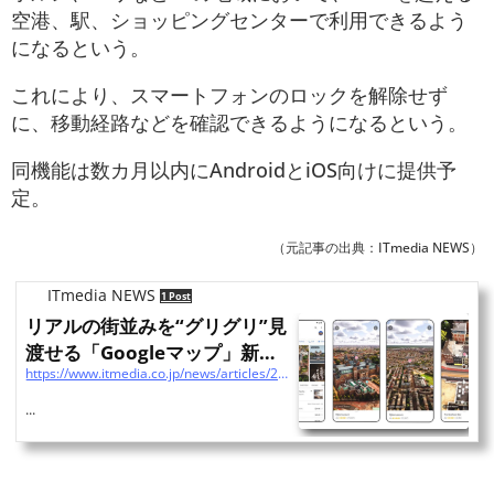
空港、駅、ショッピングセンターで利用できるよう
になるという。
これにより、スマートフォンのロックを解除せず
に、移動経路などを確認できるようになるという。
同機能は数カ月以内にAndroidとiOS向けに提供予
定。
（元記事の出典：ITmedia NEWS）
ITmedia NEWS
1 Post
リアルの街並みを“グリグリ”見
渡せる「Googleマップ」新機
https://www.itmedia.co.jp/news/articles/2302/09/news074.html?utm_source=pocket_saves
能、東京でも提供開始
...