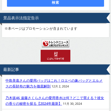
検索
景品表示法指定告示
※
本ページはプロモーションが含まれています
最新記事
中島美嘉さんの愛用バッグはこれ！ロエベの象バッグとエルメ
スの長財布の魅力を徹底解剖
12月 2, 2024
乃木坂46 遠藤さくらさんの愛用香水は何？どこで買える？彼女
の香りの秘密を探る【2024年最新】
11月 30, 2024