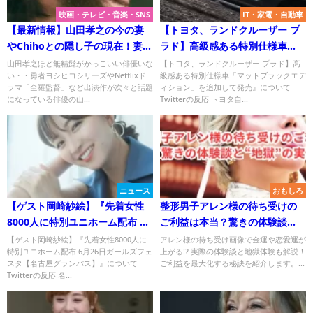
映画・テレビ・音楽・SNS
IT・家電・自動車
【最新情報】山田孝之の今の妻
【トヨタ、ランドクルーザー プ
やChihoとの隠し子の現在！妻の
ラド】高級感ある特別仕様車
死亡の噂は？
「マットブラックエディショ
山田孝之ほど無精髭がかっこいい俳優いな
【トヨタ、ランドクルーザー プラド】高
い・・勇者ヨシヒコシリーズやNetflixド
級感ある特別仕様車「マットブラックエデ
ン」を追加して発売』について
ラマ「全羅監督」など出演作が次々と話題
ィション」を追加して発売』について
Twitterの反応
になっている俳優の山...
Twitterの反応 トヨタ自...
ニュース
おもしろ
【ゲスト岡崎紗絵】『先着女性
整形男子アレン様の待ち受けの
8000人に特別ユニホーム配布 6
ご利益は本当？驚きの体験談
月26日ガールズフェスタ【名古
と“地獄”の実例！
【ゲスト岡崎紗絵】『先着女性8000人に
アレン様の待ち受け画像で金運や恋愛運が
特別ユニホーム配布 6月26日ガールズフェ
上がる!? 実際の体験談と地獄体験も解説！
屋グランパス】』について
スタ【名古屋グランパス】』について
ご利益を最大化する秘訣を紹介します。...
Twitterの反応 名...