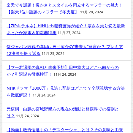
楽天で今話題！暖かさとスタイルを両立するマフラーの魅力！
【楽天1位✨話題のマフラーで冬支度】
11月 28, 2024
【ZIPキテルネ】HiHi Jets猪狩蒼弥が紹介！寒さを乗り切る最新
あったか家電＆加湿器特集
11月 27, 2024
侍ジャパン敗戦の真因は辰己涼介の“未来人”発言か？ プレミア
12決勝を振り返る
11月 25, 2024
【マー君退団の真相と未来予想】田中将大はどこへ向かうの
か？引退説も徹底検証！
11月 24, 2024
NHKドラマ「3000万」見逃し配信はどこで？全話視聴する方法
を徹底解説！
11月 24, 2024
元横綱・白鵬の宮城野親方の現在の活動と相撲界での役割と
は？
11月 24, 2024
【動画】牧秀悟選手の「デスターシャ」とは？その意味と由来