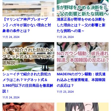
【マリンピア神戸プレオープ
清原正吾が野球をやめる決断を
ン】ハガキが届かない理由と対
した理由とは？～父の影響と新
象者の条件とは？
たな挑戦への道～
11月 24, 2024
11月 24, 2024
シューイチで紹介された防犯カ
MADEINのガウン騒動：彼氏連
メラはこれ？マグネット式＆
れ込みと性被害報道、本国韓国
3,980円以下の注目商品を徹底解
の反応は？
説！
11月 23, 2024
11月 24, 2024