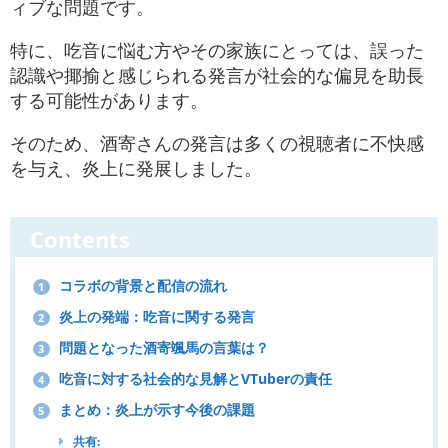
ィブな問題です。
特に、吃音に悩む方やその家族にとっては、誤った
認識や揶揄と感じられる発言が社会的な偏見を助長
する可能性があります。
そのため、酒寄さんの発言は多くの視聴者に不快感
を与え、炎上に発展しました。
Contents
コラボの背景と配信の流れ
1
炎上の発端：吃音に関する発言
2
問題となった酒寄颯馬の言葉は？
3
吃音に対する社会的な見解とVTuberの責任
4
まとめ：炎上が示す今後の課題
5
共有: