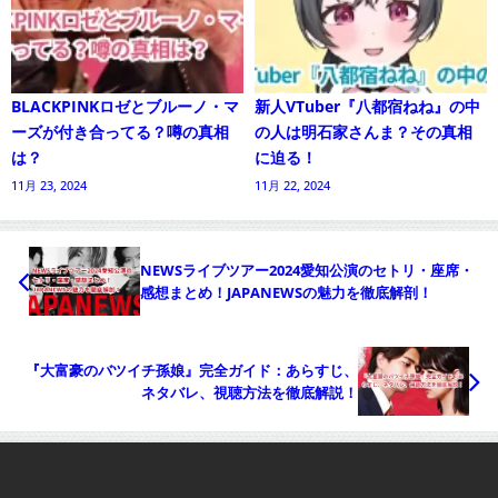
BLACKPINKロゼとブルーノ・マ
新人VTuber『八都宿ねね』の中
ーズが付き合ってる？噂の真相
の人は明石家さんま？その真相
は？
に迫る！
11月 23, 2024
11月 22, 2024
NEWSライブツアー2024愛知公演のセトリ・座席・
感想まとめ！JAPANEWSの魅力を徹底解剖！
『大富豪のバツイチ孫娘』完全ガイド：あらすじ、
ネタバレ、視聴方法を徹底解説！