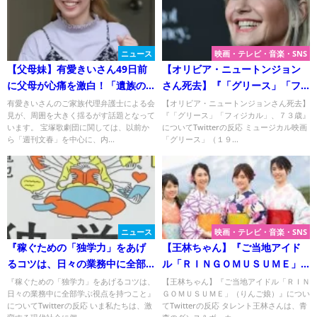
ニュース
映画・テレビ・音楽・SNS
【父母妹】有愛きいさん49日前
【オリビア・ニュートンジョン
に父母が心痛を激白！「遺族の
さん死去】『「グリース」「フ
訴え」全文
ィジカル」、７３歳』について
有愛きいさんのご家族代理弁護士による会
【オリビア・ニュートンジョンさん死去】
見が、周囲を大きく揺るがす話題となって
『「グリース」「フィジカル」、７３歳』
Twitterの反応
います。 宝塚歌劇団に関しては、以前か
についてTwitterの反応 ミュージカル映画
ら「週刊文春」を中心に、内...
「グリース」（１９...
ニュース
映画・テレビ・音楽・SNS
『稼ぐための「独学力」をあげ
【王林ちゃん】『ご当地アイド
るコツは、日々の業務中に全部
ル「ＲＩＮＧＯＭＵＳＵＭＥ」
学ぶ視点を持つこと』について
（りんご娘）』について
『稼ぐための「独学力」をあげるコツは、
【王林ちゃん】『ご当地アイドル「ＲＩＮ
日々の業務中に全部学ぶ視点を持つこと』
ＧＯＭＵＳＵＭＥ」（りんご娘）』につい
Twitterの反応
についてTwitterの反応 いま私たちは、激
てTwitterの反応 タレント王林さんは、青