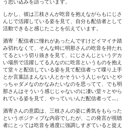
う思い込みを語っています。
しかし、彼は三枝さんが吃音を抱えながらもにじさ
んじで活躍している姿を見て、自分も配信者として
活動できると感じたことを伝えています。
酒寄「配信者に憧れがあったんですけどイマイチ踏
み切れなくて、そんな時に明那さんの吃音を持たれ
てるという切り抜きを見て、にじさんじというデカ
い場所で活躍してる人なのに吃音というものを抱え
て堂々と配信している姿を見て配信者って喋り上手
とか言葉詰まんない人とかそういう人じゃないとや
っちゃダメなのかなみたいなのを思ってて、でも明
那さんはそういう感じじゃないのに凄い堂々とやら
れている姿を見て、やっていいんだ配信者って…」
酒寄さんの意図は、三枝さんの姿に勇気をもらった
というポジティブな内容でしたが、この発言が視聴
者にとっては吃音を過度に強調しすぎていると捉え