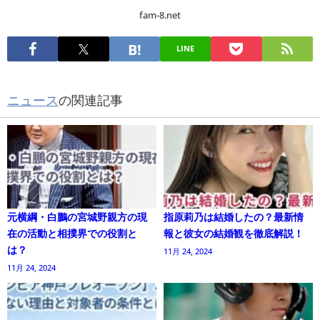
fam-8.net
LINE
ニュース
の関連記事
元横綱・白鵬の宮城野親方の現
指原莉乃は結婚したの？最新情
在の活動と相撲界での役割と
報と彼女の結婚観を徹底解説！
は？
11月 24, 2024
11月 24, 2024