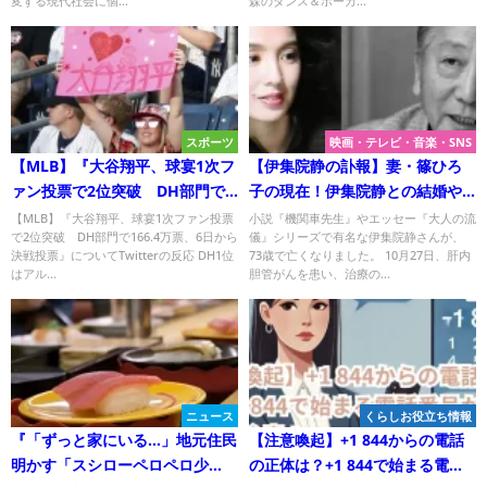
変する現代社会に個...
森のダンス＆ボーカ...
スポーツ
映画・テレビ・音楽・SNS
【MLB】『大谷翔平、球宴1次フ
【伊集院静の訃報】妻・篠ひろ
ァン投票で2位突破 DH部門で
子の現在！伊集院静との結婚や
166.4万票、6日から決戦投票』
子供！
【MLB】『大谷翔平、球宴1次ファン投票
小説『機関車先生』やエッセー『大人の流
で2位突破 DH部門で166.4万票、6日から
儀』シリーズで有名な伊集院静さんが、
についてTwitterの反応
決戦投票』についてTwitterの反応 DH1位
73歳で亡くなりました。 10月27日、肝内
はアル...
胆管がんを患い、治療の...
ニュース
くらしお役立ち情報
『「ずっと家にいる…」地元住民
【注意喚起】+1 844からの電話
明かす「スシローペロペロ少
の正体は？+1 844で始まる電話