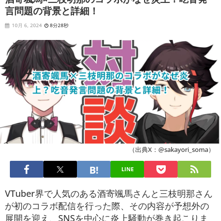
言問題の背景と詳細！
10月 6, 2024
8分28秒
（出典X：@sakayori_soma）
LINE
VTuber界で人気のある酒寄颯馬さんと三枝明那さん
が初のコラボ配信を行った際、その内容が予想外の
展開を迎え、SNSを中心に炎上騒動が巻き起こりま