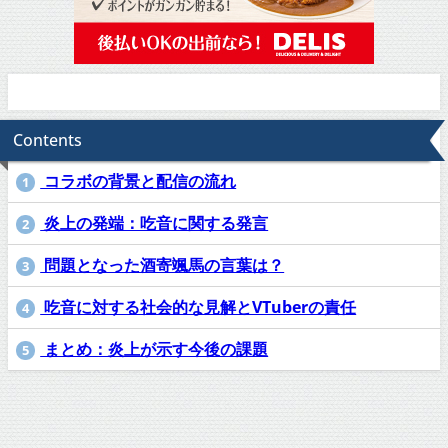
Contents
コラボの背景と配信の流れ
1
炎上の発端：吃音に関する発言
2
問題となった酒寄颯馬の言葉は？
3
吃音に対する社会的な見解とVTuberの責任
4
まとめ：炎上が示す今後の課題
5