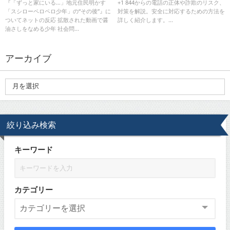
年」の“その後”』についてネット
番号からの着信に要注意！
『「ずっと家にいる…」地元住民明かす
+1 844からの電話の正体や詐欺のリスク、
「スシローペロペロ少年」の“その後”』に
対策を解説。安全に対応するための方法を
の反応
ついてネットの反応 拡散された動画で醤
詳しく紹介します。...
油さしをなめる少年 社会問...
アーカイブ
絞り込み検索
キーワード
カテゴリー