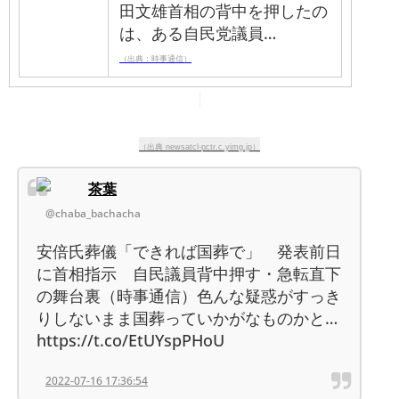
田文雄首相の背中を押したの
は、ある自民党議員…
（出典：時事通信）
（出典 newsatcl-pctr.c.yimg.jp）
茶葉
@chaba_bachacha
安倍氏葬儀「できれば国葬で」 発表前日
に首相指示 自民議員背中押す・急転直下
の舞台裏（時事通信）色んな疑惑がすっき
りしないまま国葬っていかがなものかと…
https://t.co/EtUYspPHoU
2022-07-16 17:36:54