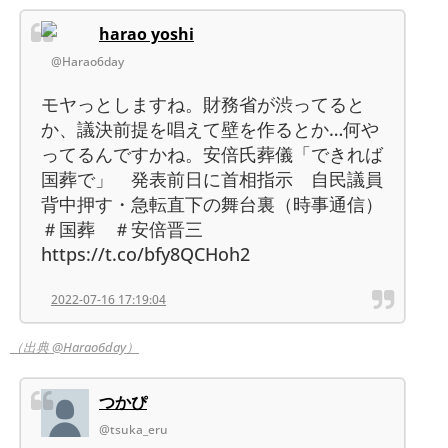
harao yoshi
@Harao6day
モヤっとしますね。財務省が渋ってると
か、議決前提を唱えて壁を作るとか…何や
ってるんですかね。安倍氏葬儀「できれば
国葬で」 発表前日に首相指示 自民議員
背中押す・急転直下の舞台裏（時事通信）
＃国葬 ＃安倍晋三
https://t.co/bfy8QCHoh2
2022-07-16 17:19:04
（出典 @Harao6day）
つかぴ
@tsuka_eru