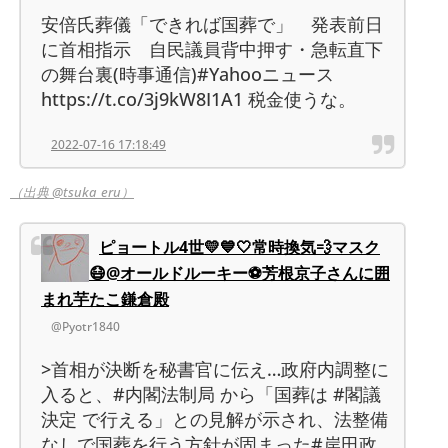
安倍氏葬儀「できれば国葬で」 発表前日
に首相指示 自民議員背中押す・急転直下
の舞台裏(時事通信)#Yahooニュース
https://t.co/3j9kW8I1A1 税金使うな。
2022-07-16 17:18:49
（出典 @tsuka_eru）
ピョートル4世💛💙🤍常時換気💨マスク
😷@オールドルーキー⚽芳根京子さんに囲
まれ芋たこ鎌倉殿
@Pyotr1840
>首相が決断を秘書官に伝え…政府内調整に
入ると、#内閣法制局 から「国葬は #閣議
決定 で行える」との見解が示され、法整備
なしで国葬を行う方針が固まった#岸田政