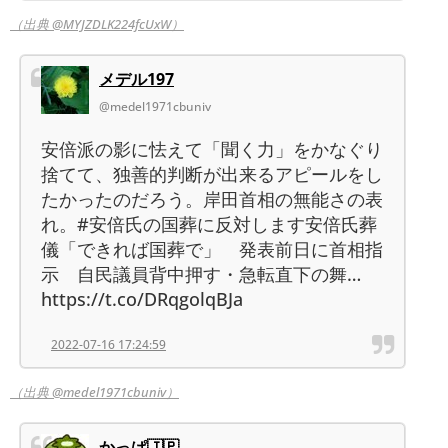
（出典 @MYJZDLK224fcUxW）
メデル197
@medel1971cbuniv
安倍派の影に怯えて「聞く力」をかなぐり
捨てて、独善的判断が出来るアピールをし
たかったのだろう。岸田首相の無能さの表
れ。#安倍氏の国葬に反対します安倍氏葬
儀「できれば国葬で」 発表前日に首相指
示 自民議員背中押す・急転直下の舞…
https://t.co/DRqgolqBJa
2022-07-16 17:24:59
（出典 @medel1971cbuniv）
かっぱ🇯🇵