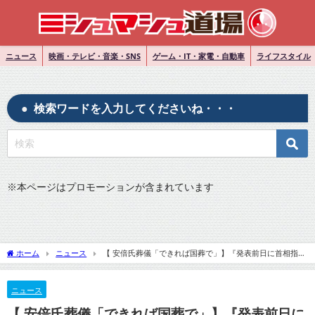
ニュース
映画・テレビ・音楽・SNS
ゲーム・IT・家電・自動車
ライフスタイル
検索ワードを入力してくださいね・・・
※
本ページはプロモーションが含まれています
ホーム
ニュース
【 安倍氏葬儀「できれば国葬で」】『発表前日に首相指
示 自民議員背中押す・急転直下の舞台裏』について
ニュース
【 安倍氏葬儀「できれば国葬で」】『発表前日に