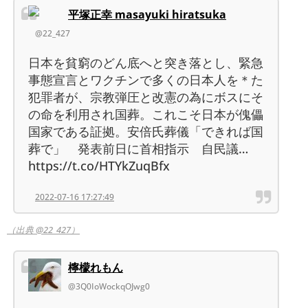
平塚正幸 masayuki hiratsuka
@22_427
日本を貧窮のどん底へと突き落とし、緊急
事態宣言とワクチンで多くの日本人を＊た
犯罪者が、宗教弾圧と改憲の為にボスにそ
の命を利用され国葬。これこそ日本が傀儡
国家である証拠。安倍氏葬儀「できれば国
葬で」 発表前日に首相指示 自民議…
https://t.co/HTYkZuqBfx
2022-07-16 17:27:49
（出典 @22_427）
檸檬れもん
@3Q0IoWockqOJwg0