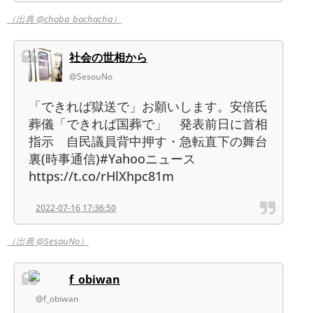
（出典 @chaba_bachacha）
社会の世相から
@SesouNo
「できれば獄送で」お願いします。安倍氏
葬儀「できれば国葬で」 発表前日に首相
指示 自民議員背中押す・急転直下の舞台
裏(時事通信)#Yahooニュース
https://t.co/rHlXhpc81m
2022-07-16 17:36:50
（出典 @SesouNo）
f_obiwan
@f_obiwan