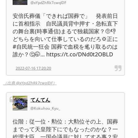
@xYpdZhRk7cwqlDF
安倍氏葬儀「できれば国葬で」 発表前日
に首相指示 自民議員背中押す・急転直下
の舞台裏(時事通信)まるで独裁国家？🤨👎
どちらを向いて仕事しているのだろ💢正に
#自民統一狂会 国葬で血税を毟り取るのは
誰か？🤔🤭… https://t.co/DNd0t2OBLD
2022-07-16 17:20:20
（出典 @xYpdZhRk7cwqlDF）
てんてん
@Kokuhou_Kyu_
位階：従一位・勲位：大勲位その上、国葬
までって天皇陛下にでもなったのかな？一
総理大臣、一国会議員に対してする事？安