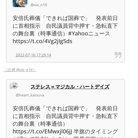
@sio_n16
安倍氏葬儀「できれば国葬で」 発表前日
に首相指示 自民議員背中押す・急転直下
の舞台裏（時事通信）#Yahooニュース
https://t.co/4Vg2jIg5ds
2022-07-16 17:29:14
（出典 @sio_n16）
ステレス＝マジカル・ハートデイズ
@heart_katsura
安倍氏葬儀「できれば国葬で」 発表前日
に首相指示 自民議員背中押す・急転直下
の舞台裏（時事通信）
https://t.co/EMwxjl06jJ 半旗のタイミング