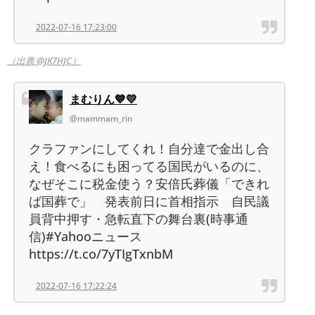
2022-07-16 17:23:00
（出典 @JK7HJC）
まむりん💙💛
@mammam_rin
クラファンにしてくれ！自分達で金出し合
え！食べるにも困ってる国民がいるのに、
なぜそこに税金使う？安倍氏葬儀「できれ
ば国葬で」 発表前日に首相指示 自民議
員背中押す・急転直下の舞台裏(時事通
信)#Yahooニュース
https://t.co/7yTIgTxnbM
2022-07-16 17:22:24