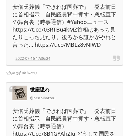
安倍氏葬儀「できれば国葬で」 発表前日
に首相指示 自民議員背中押す・急転直下
の舞台裏（時事通信）#Yahooニュース
https://t.co/03RTBu4kMZ首相はあっち見
たりこっち見たり。後ろから誰かがやれと
言った… https://t.co/MBLz8vNIWD
2022-07-16 17:36:24
（出典 @f_obiwan）
微塵隠れ
@hennibattou
安倍氏葬儀「できれば国葬で」 発表前日
に首相指示 自民議員背中押す・急転直下
の舞台裏（時事通信）
https://t.co/8B1GYAhZJu どうして国民を