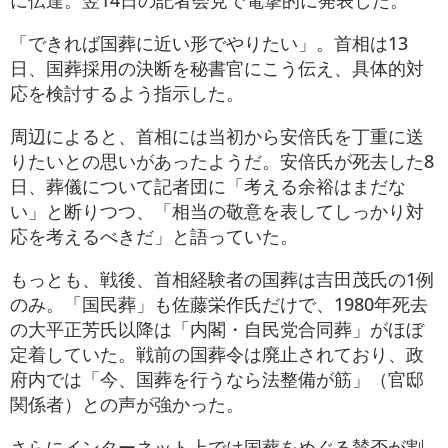
「できれば国葬に近い形でやりたい」。首相は13
日、国葬採用の決断を秘書官にこう伝え、具体的対
応を検討するよう指示した。
周辺によると、首相には当初から安倍氏を丁重に送
りたいとの思いがあったようだ。安倍氏が死去した8
日、葬儀について記者団に「考える余裕はまだな
い」と断りつつ、「相当の敬意を表してしっかり対
応を考えるべきだ」と語っていた。
もっとも、戦後、首相経験者の国葬は吉田茂氏の1例
のみ。「国民葬」も佐藤栄作氏だけで、1980年死去
の大平正芳氏以降は「内閣・自民党合同葬」がほぼ
定着していた。戦前の国葬令は廃止されており、政
府内では「今、国葬を行うなら法整備が筋」（官邸
関係者）との声が強かった。
さらにインターネット上では国葬をめぐる賛否が割