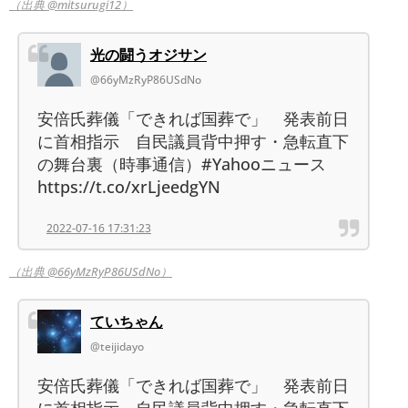
（出典 @mitsurugi12）
光の闘うオジサン
@66yMzRyP86USdNo
安倍氏葬儀「できれば国葬で」 発表前日
に首相指示 自民議員背中押す・急転直下
の舞台裏（時事通信）#Yahooニュース
https://t.co/xrLjeedgYN
2022-07-16 17:31:23
（出典 @66yMzRyP86USdNo）
ていちゃん
@teijidayo
安倍氏葬儀「できれば国葬で」 発表前日
に首相指示 自民議員背中押す・急転直下