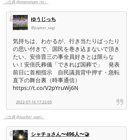
（出典 @mammam_rin）
ゆうじっち
@jupiter_sagi
気持ちは、わかるが、行き当たりばったり
の思い付きで、国民を巻き込まないで頂き
たい、安倍晋三の事全員好きとは限らな
い！安倍氏葬儀「できれば国葬で」 発表
前日に首相指示 自民議員背中押す・急転
直下の舞台裏（時事通信）
https://t.co/V2pYruWj6N
2022-07-16 17:22:05
（出典 @jupiter_sagi）
シャチョさん〜496人〜🤝