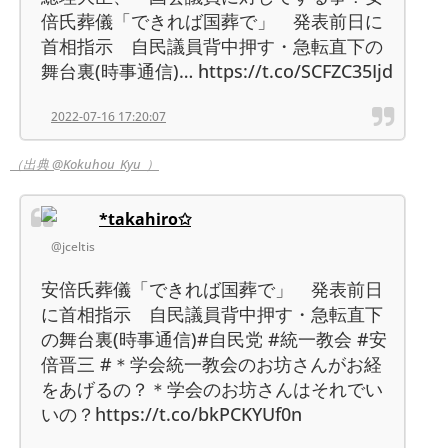
倍氏葬儀「できれば国葬で」 発表前日に
首相指示 自民議員背中押す・急転直下の
舞台裏(時事通信)… https://t.co/SCFZC35Ijd
2022-07-16 17:20:07
（出典 @Kokuhou_Kyu_）
*takahiro✩
@jceltis
安倍氏葬儀「できれば国葬で」 発表前日
に首相指示 自民議員背中押す・急転直下
の舞台裏(時事通信)#自民党 #統一教会 #安
倍晋三 #＊学会統一教会のお坊さんがお経
をあげるの？＊学会のお坊さんはそれでい
いの？https://t.co/bkPCKYUf0n