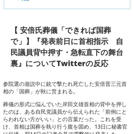
【 安倍氏葬儀「できれば国葬
で」】『発表前日に首相指示 自
民議員背中押す・急転直下の舞台
裏』についてTwitterの反応
参院選の遊説中に銃で撃たれ死亡した安倍晋三元首
相の「国葬」が秋に営まれる。
葬儀の形式に悩んでいた岸田文雄首相の背中を押し
たのは、ある自民党議員から伝えられた「前例にと
らわれない方がいい」との言葉だった。これを受
け、首相は国葬を執り行う腹を固め、13日に秘書官
に伝達。翌14日の記者会見で電撃的に発表した。