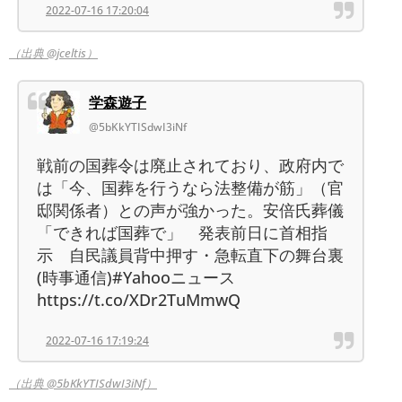
2022-07-16 17:20:04
（出典 @jceltis）
学森遊子
@5bKkYTISdwI3iNf
戦前の国葬令は廃止されており、政府内で
は「今、国葬を行うなら法整備が筋」（官
邸関係者）との声が強かった。安倍氏葬儀
「できれば国葬で」 発表前日に首相指
示 自民議員背中押す・急転直下の舞台裏
(時事通信)#Yahooニュース
https://t.co/XDr2TuMmwQ
2022-07-16 17:19:24
（出典 @5bKkYTISdwI3iNf）