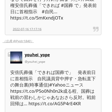
権安倍氏葬儀「できれば #国葬 で」発表前
日に首相指示 #自民…
https://t.co/5mKxndjOTx
2022-07-16 17:17:16
（出典 @Pyotr1840）
youhei_yope
@youhei_yope
安倍氏葬儀「できれば国葬で」 発表前日
に首相指示 自民議員背中押す・急転直下
の舞台裏(時事通信)#Yahooニュース
https://t.co/P5o0Nh0n2k成る程、国葬は
戦前の習わしかじゃあなおさら反対。戦前
回帰は… https://t.co/AG5P4rE4KR