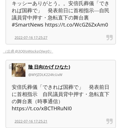
キッシーありがとう。。安倍氏葬儀「でき
れば国葬で」 発表前日に首相指示―自民
議員背中押す・急転直下の舞台裏
#SmartNews https://t.co/WcGZ6ZxAm0
2022-07-16 17:25:27
（出典 @3Q0IoWockqOJwg0）
陰 日向(かげ ひなた)
@MYJZDLK224fcUxW
安倍氏葬儀「できれば国葬で」 発表前日
に首相指示 自民議員背中押す・急転直下
の舞台裏（時事通信）
https://t.co/xBCTHRuNI0
2022-07-16 17:25:21