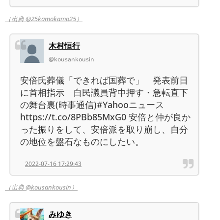
（出典 @25kamokamo25）
木村恒行
@kousankousin
安倍氏葬儀「できれば国葬で」 発表前日
に首相指示 自民議員背中押す・急転直下
の舞台裏(時事通信)#Yahooニュース
https://t.co/8PBb85MxG0 安倍と仲が良か
った振りをして、安倍派を取り崩し、自分
の地位を盤石なものにしたい。
2022-07-16 17:29:43
（出典 @kousankousin）
みゆき