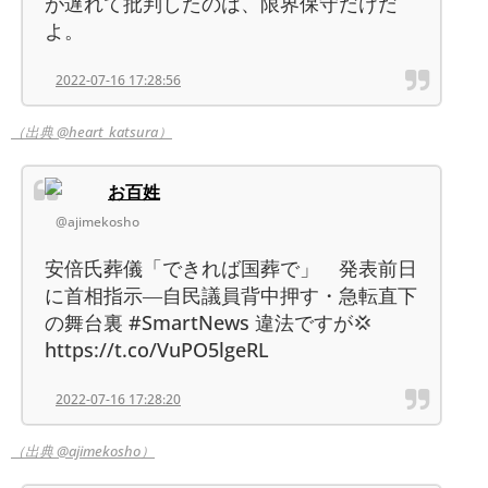
が遅れて批判したのは、限界保守だけだ
よ。
2022-07-16 17:28:56
（出典 @heart_katsura）
お百姓
@ajimekosho
安倍氏葬儀「できれば国葬で」 発表前日
に首相指示―自民議員背中押す・急転直下
の舞台裏 #SmartNews 違法ですが💢
https://t.co/VuPO5lgeRL
2022-07-16 17:28:20
（出典 @ajimekosho）