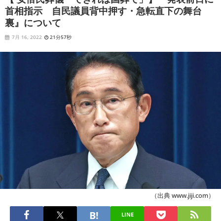
首相指示 自民議員背中押す・急転直下の舞台
裏』について
7月 16, 2022
21分57秒
（出典 www.jiji.com）
LINE