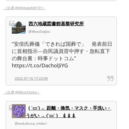
（出典 @HHayashi0131）
西六地蔵図書館基盤研究所
@WestSixJizo
“安倍氏葬儀「できれば国葬で」 発表前日
に首相指示―自民議員背中押す・急転直下
の舞台裏：時事ドットコム”
https://t.co/DacholJiYG
2022-07-16 17:23:09
（出典 @WestSixJizo）
( ˙▭˙) ← 距離・換気・マスク・手洗い・
うがい → (˙▭˙ ) 💉💉💉
@wakakusa_midori