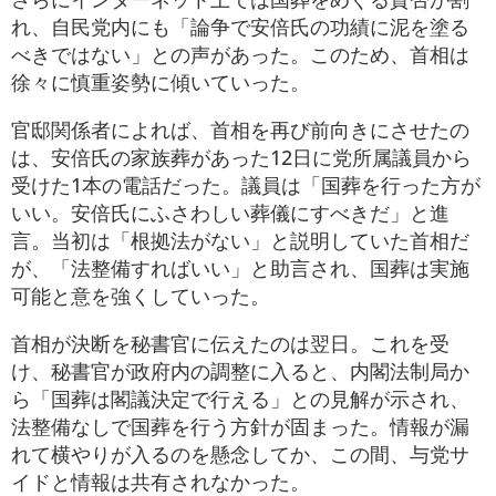
れ、自民党内にも「論争で安倍氏の功績に泥を塗る
べきではない」との声があった。このため、首相は
徐々に慎重姿勢に傾いていった。
官邸関係者によれば、首相を再び前向きにさせたの
は、安倍氏の家族葬があった12日に党所属議員から
受けた1本の電話だった。議員は「国葬を行った方が
いい。安倍氏にふさわしい葬儀にすべきだ」と進
言。当初は「根拠法がない」と説明していた首相だ
が、「法整備すればいい」と助言され、国葬は実施
可能と意を強くしていった。
首相が決断を秘書官に伝えたのは翌日。これを受
け、秘書官が政府内の調整に入ると、内閣法制局か
ら「国葬は閣議決定で行える」との見解が示され、
法整備なしで国葬を行う方針が固まった。情報が漏
れて横やりが入るのを懸念してか、この間、与党サ
イドと情報は共有されなかった。