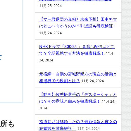
11月 25, 2024
【マー君退団の真相と未来予想】田中将大
はどこへ向かうのか？引退説も徹底検証！
11月 24, 2024
NHKドラマ「3000万」見逃し配信はどこ
で？全話視聴する方法を徹底解説！
11月
て
24, 2024
元横綱・白鵬の宮城野親方の現在の活動と
相撲界での役割とは？
11月 24, 2024
【動画】牧秀悟選手の「デスターシャ」と
は？その意味と由来を徹底解説！
11月 24,
2024
務所も
指原莉乃は結婚したの？最新情報と彼女の
結婚観を徹底解説！
11月 24, 2024