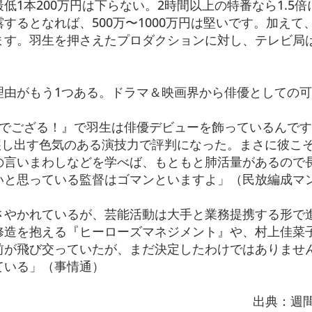
1本200万円は下らない。2時間以上の特番なら1.5倍
するとなれば、500万〜1000万円は堅いです。加えて
ます。羽生を押さえたプロダクションに対し、テレビ局
理由がもう1つある。ドラマ＆映画界から俳優としての
息でござる！』で羽生は俳優デビューを飾っているんで
醸し出す色気のある演技力で評判になった。まさに彼こ
の言いまわしなどを学べば、もともと肺活量があるので
いと思っている監督はゴマンといますよ」（民放編成マ
さやかれているが、芸能活動は大手と業務提携する形で
修造を抱える『ヒーローズマネジメント』や、村上佳菜
前が飛び交っていたが、まだ決定したわけではありませ
ている」（事情通）
出典：週間