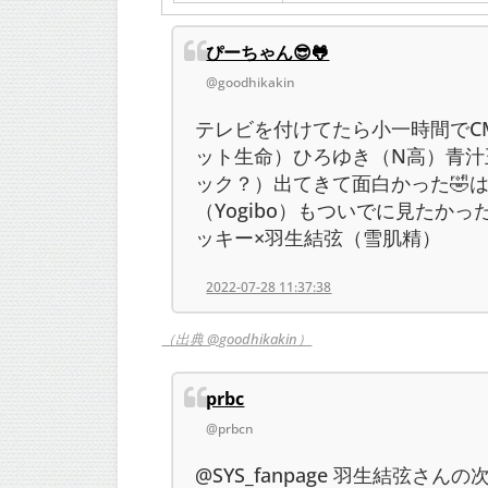
ぴーちゃん😎🐸
@goodhikakin
テレビを付けてたら小一時間でC
ット生命）ひろゆき（N高）青汁
ック？）出てきて面白かった🤣
（Yogibo）もついでに見たか
ッキー×羽生結弦（雪肌精）
2022-07-28 11:37:38
（出典 @goodhikakin）
prbc
@prbcn
@SYS_fanpage 羽生結弦さ