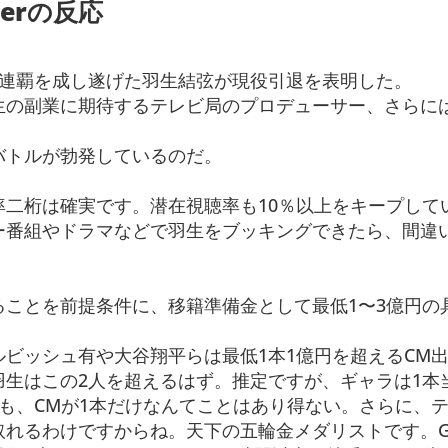
erの反応
2連覇を成し遂げた羽生結弦が現役引退を表明した。
生の副業に期待するテレビ局のプロデューサー、さらに
バトルが勃発しているのだ。
率二桁は確実です。潜在視聴率も10％以上をキープして
ー番組やドラマなどで羽生をブッキングできたら、間違
ることを前提条件に、移籍準備金として最低1〜3億円の
ビッシュ有や大谷翔平らは最低1本1億円を超えるCM
羽生はこの2人を超えるはず。推定ですが、ギャラは1本
も、CMが1本だけなんてことはあり得ない。さらに、
取れるわけですからね。天下の五輪金メダリストです。G