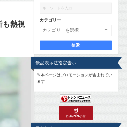
カテゴリー
所も熱視
検索
景品表示法指定告示
※
本ページはプロモーションが含まれてい
ます