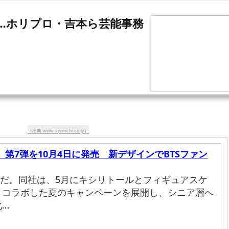
か…ホリプロ・吉本ら芸能事務
（出典 www.sponichi.co.jp）
」第7弾を10月4日に発売 新デザインでBTSファン
容だ。同社は、5月にキシリトールとフィギュアスケ
とコラボした夏のキャンペーンを展開し、シニア層へ
化…