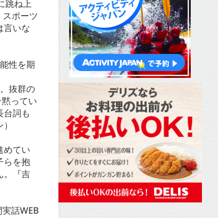
に跳ね上
、スポーツ
は言いな
可能性を期
す。抜群の
そ黙ってい
長台詞も
ン）
進めてい
子らを抱
ん。『吉
実話WEB