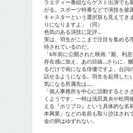
ラエティー番組ならゲスト出演でも最低
がる。スポーツ特番などで演技を披露
キャスターという選択肢も見えてき
りになりますよ」（同）
色気のある演技に定評…
実は、羽生がここまで注目を集める
待されているのだ。
「6年前に公開された映画『殿、利
存在感に加え、あの目線…さらに、
るだけで画になる俳優ですよ。台詞
話せるようになる。羽生を起用した
気になる所属先は…。
「個人事務所を中心に活動するとさ
くようです。一時は浅田真央や松岡
える『ホリプロ』という具体的な名
本興業』などの名前も取り沙汰され
金の卵はゆずれない。