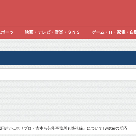
スポーツ
映画・テレビ・音楽・ＳＮＳ
ゲーム・IT・家電・自
2億円超か…ホリプロ・吉本ら芸能事務所も熱視線』についてTwitterの反応