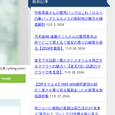
最新記事
中島美嘉さんの愛用バッグはこれ！ロエベ
の象バッグとエルメスの長財布の魅力を徹
底解剖
12月 2, 2024
乃木坂46 遠藤さくらさんの愛用香水は
何？どこで買える？彼女の香りの秘密を探
る【2024年最新】
11月 30, 2024
楽天で今話題！暖かさとスタイルを両立す
るマフラーの魅力！【楽天1位✨話題のマ
典 i.ytimg.com）
フラーで冬支度】
11月 28, 2024
Feedly
【ZIPキテルネ】HiHi Jets猪狩蒼弥が紹
介！寒さを乗り切る最新あったか家電＆加
湿器特集
11月 27, 2024
侍ジャパン敗戦の真因は辰己涼介の“未来
人”発言か？ プレミア12決勝を振り返る