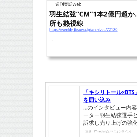
週刊実話Web
羽生結弦“CM”1本2億円超
所も熱視線
https://weekly-jitsuwa.jp/archives/72120
...
「キシリトール×BTS
を囲い込み
…のインタビュー内
ーター羽生結弦選手
訴求し売り上げの強
（出典：ITmedia ビジネスオンライン）