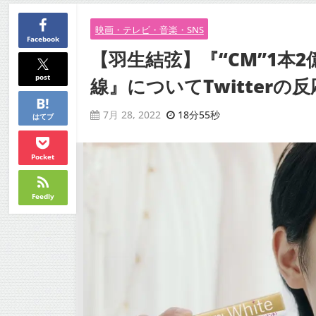
映画・テレビ・音楽・SNS
Facebook
【羽生結弦】『“CM”1本
post
線』についてTwitterの反
18分55秒
7月 28, 2022
はてブ
Pocket
Feedly