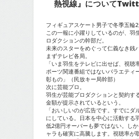
熱視線』についてTwitt
フィギュアスケート男子で冬季五輪
この一報に小躍りしているのが、羽
ロダクションの幹部だ。
未来のスターをめぐって仁義なき銭
まずテレビ各局。
「いま羽生をテレビに出せば、視聴
ポーツ関連番組ではないバラエティ
彰もの」（民放キー局幹部）
次に芸能プロ。
羽生が芸能プロダクションと契約す
金額が提示されているという。
「おいしいのが広告です。すでにダル
にしている。日本を中心に活動する
低2億円オーバーも夢ではない。しか
ャラも確実に高騰します。視聴率が