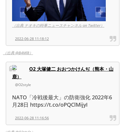
（出典 ナオキの時事ニュースチャンネル on Twitter）
2022-06-28 11:18:12
（出典 @B4Ml8）
O2 大塚健二 おおつかけんぢ（熊本・山
鹿）
@O2style
NATO「冷戦後最大」の防衛強化 2022年6
月28日 https://t.co/oPQClMijyI
2022-06-28 11:16:56
（出典 @O2style）