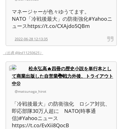
マネージャーが色々ゆうてます。
NATO「冷戦後最大」の防衛強化#Yahooニ
ュースhttps://t.co/CXAjdo5QBm
2022-06-28 12:13:35
（出典 @led11250625）
松永弘高🔥四冊の歴史小説を単行本とし
て商業出版した自営業🐉戦力外後、トライアウト
中⚾
@matsunaga_hirot
「冷戦後最大」の防衛強化 ロシア対抗、
即応部隊30万人超に NATO(時事通
信)#Yahooニュース
https://t.co/EvXii8QocB