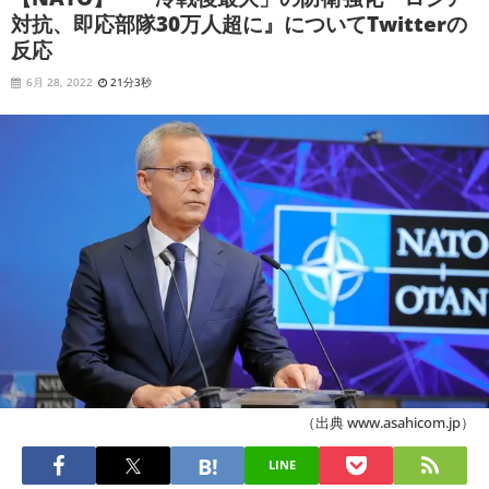
対抗、即応部隊30万人超に』についてTwitterの
反応
6月 28, 2022
21分3秒
（出典 www.asahicom.jp）
LINE