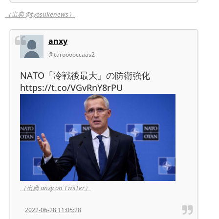
（出典 @tyosukenews）
anxy
@tarooooccaas2
NATO「冷戦後最大」の防衛強化
https://t.co/VGvRnY8rPU
（出典 anxy on Twitter）
2022-06-28 11:05:28