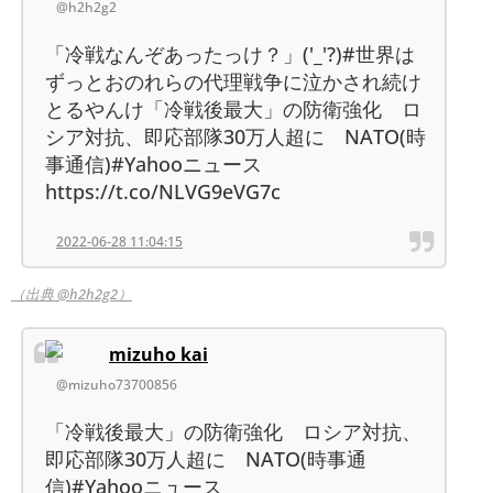
@h2h2g2
「冷戦なんぞあったっけ？」('_'?)#世界は
ずっとおのれらの代理戦争に泣かされ続け
とるやんけ「冷戦後最大」の防衛強化 ロ
シア対抗、即応部隊30万人超に NATO(時
事通信)#Yahooニュース
https://t.co/NLVG9eVG7c
2022-06-28 11:04:15
（出典 @h2h2g2）
mizuho kai
@mizuho73700856
「冷戦後最大」の防衛強化 ロシア対抗、
即応部隊30万人超に NATO(時事通
信)#Yahooニュース