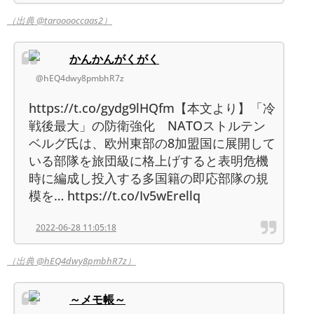
（出典 @tarooooccaas2）
かんかんがくがく
@hEQ4dwy8pmbhR7z
https://t.co/gydg9lHQfm【本文より】「冷
戦後最大」の防衛強化 NATOストルテン
ベルグ氏は、欧州東部の8加盟国に展開して
いる部隊を旅団級に格上げすると表明危機
時に編成し投入する多国籍の即応部隊の規
模を… https://t.co/Iv5wErellq
2022-06-28 11:05:18
（出典 @hEQ4dwy8pmbhR7z）
～メモ帳～