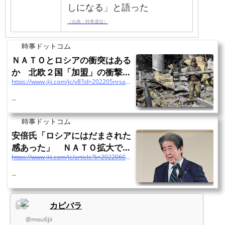
しになる」と語った
（出典：時事通信）
時事ドットコム
ＮＡＴＯとロシアの衝突はある
か 北欧２国「加盟」の衝撃：
https://www.jiji.com/jc/v8?id=202205nrsa&utm_source=yahoo&utm_medium=referral&utm_campaign=link_back_edit_vb
時事ドットコム
...
時事ドットコム
安倍氏「ロシアにはだまされた
感あった」 ＮＡＴＯ拡大で、
https://www.jiji.com/jc/article?k=2022060400398&g=pol&utm_source=yahoo&utm_medium=referral&utm_campaign=link_back_edit_vb
侵攻は批判：時事ドッ...
...
カピバラ
@mou6jii