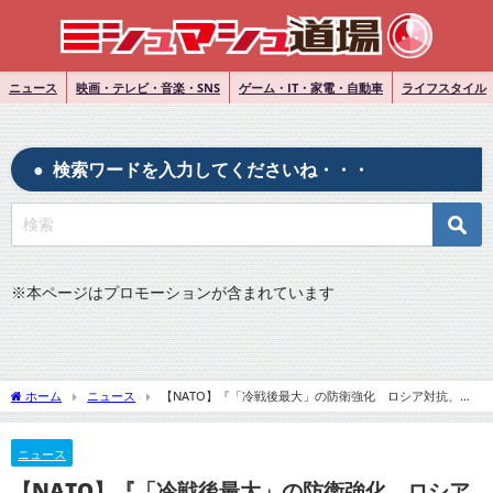
ニュース
映画・テレビ・音楽・SNS
ゲーム・IT・家電・自動車
ライフスタイル
検索ワードを入力してくださいね・・・
※
本ページはプロモーションが含まれています
ホーム
ニュース
【NATO】『「冷戦後最大」の防衛強化 ロシア対抗、即
応部隊30万人超に』についてTwitterの反応
ニュース
【NATO】『「冷戦後最大」の防衛強化 ロシア