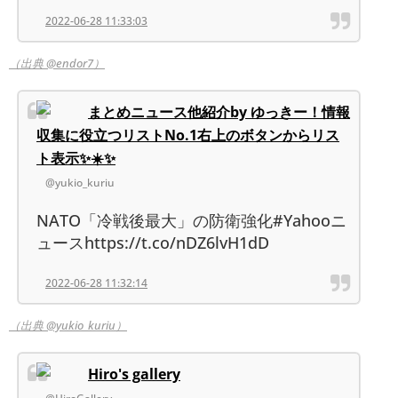
2022-06-28 11:33:03
（出典 @endor7）
まとめニュース他紹介by ゆっきー！情報
収集に役立つリストNo.1右上のボタンからリス
ト表示✨☀️✨
@yukio_kuriu
NATO「冷戦後最大」の防衛強化#Yahooニ
ュースhttps://t.co/nDZ6lvH1dD
2022-06-28 11:32:14
（出典 @yukio_kuriu）
Hiro's gallery