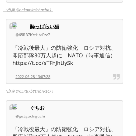
（出典 @nekomimichacha）
酔っぱらい猫
@65RB7bYtHbrPzc7
「冷戦後最大」の防衛強化 ロシア対抗、
即応部隊30万人超に NATO（時事通信）
https://t.co/sTFhJhUySk
2022-06-28 13:07:28
（出典 @65RB7bYtHbrPzc7）
ぐちお
@gu3guchiguchi
「冷戦後最大」の防衛強化 ロシア対抗、