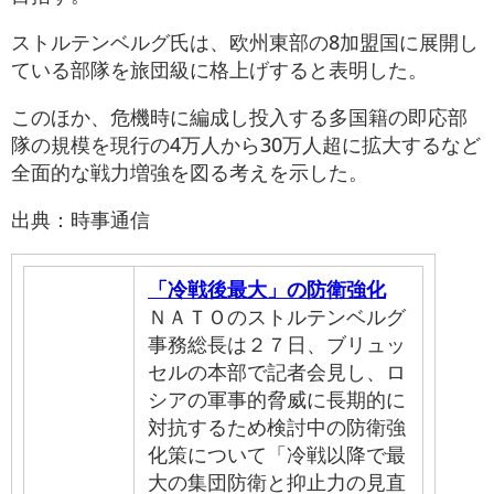
ストルテンベルグ氏は、欧州東部の8加盟国に展開し
ている部隊を旅団級に格上げすると表明した。
このほか、危機時に編成し投入する多国籍の即応部
隊の規模を現行の4万人から30万人超に拡大するなど
全面的な戦力増強を図る考えを示した。
出典：時事通信
「冷戦後最大」の防衛強化
ＮＡＴＯのストルテンベルグ
事務総長は２７日、ブリュッ
セルの本部で記者会見し、ロ
シアの軍事的脅威に長期的に
対抗するため検討中の防衛強
化策について「冷戦以降で最
大の集団防衛と抑止力の見直