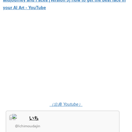
your AI Art - YouTube
（出典 Youtube）
いち
@Ichimoudajin