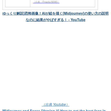
（出典：ITmedia NEWS）
ゆっくり解説]恐怖画像！AIが絵を描く[Midjourney]の使い方の説明
なのに結果がやばすぎる！ - YouTube
（出典 Youtube）
Midjourney and Faces [Version 3] How to get the best face in