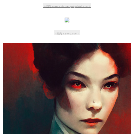
（出典 asset-cdn.campaignbrief.com）
（出典 s.yimg.com）