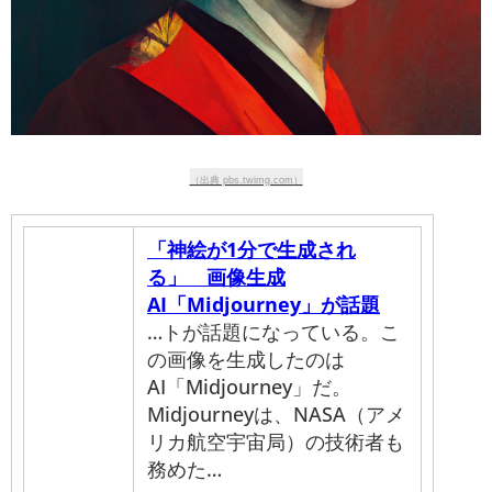
（出典 pbs.twimg.com）
「神絵が1分で生成され
る」 画像生成
AI「Midjourney」が話題
…トが話題になっている。こ
の画像を生成したのは
AI「Midjourney」だ。
Midjourneyは、NASA（アメ
リカ航空宇宙局）の技術者も
務めた…