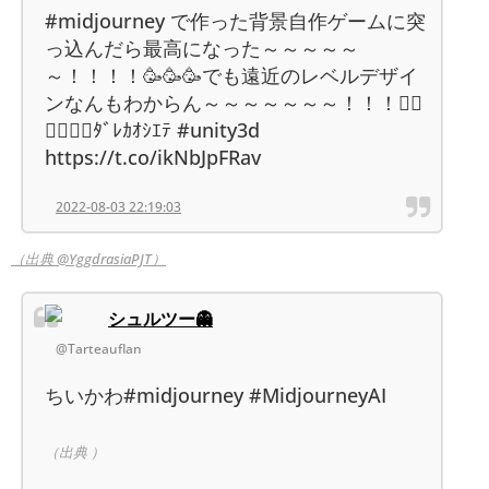
#midjourney で作った背景自作ゲームに突
っ込んだら最高になった～～～～～
～！！！！🥳🥳🥳でも遠近のレベルデザイ
ンなんもわからん～～～～～～～！！！😵‍💫
😵‍💫😵‍💫ﾀﾞﾚｶｵｼｴﾃ #unity3d
https://t.co/ikNbJpFRav
2022-08-03 22:19:03
（出典 @YggdrasiaPJT）
シュルツー👻
@Tarteauflan
ちいかわ#midjourney #MidjourneyAI
（出典 ）