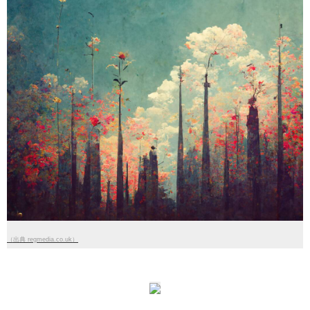
（出典 regmedia.co.uk）