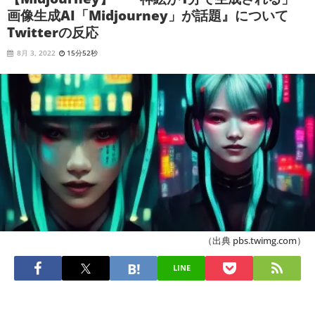
画像生成AI「Midjourney」が話題』について
Twitterの反応
8月 3, 2022
15分52秒
（出典 pbs.twimg.com）
LINE