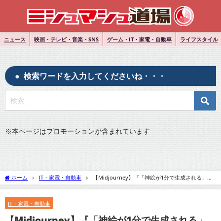
ニュース
映画・テレビ・音楽・SNS
ゲーム・IT・家電・自動車
ライフスタイル
検索ワードを入力してくださいね・・・
※
本ページはプロモーションが含まれています
ホーム
IT・家電・自動車
【Midjourney】『「神絵が1分で生成される」
画像生成AI「Midjourney」が話題』についてTwitterの反応
IT・家電・自動車
【Midjourney】『「神絵が1分で生成される」