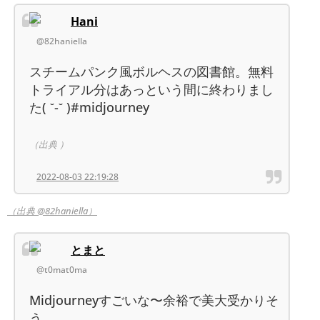
Hani
@82haniella
スチームパンク風ボルヘスの図書館。無料
トライアル分はあっという間に終わりまし
た( ˘-˘ )#midjourney
（出典 ）
2022-08-03 22:19:28
（出典 @82haniella）
とまと
@t0mat0ma
Midjourneyすごいな〜余裕で美大受かりそ
う。