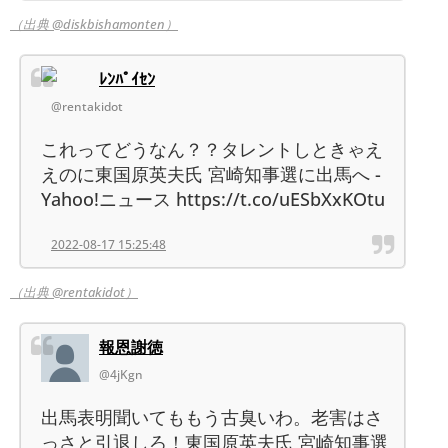
（出典 @diskbishamonten）
ﾚﾝﾊﾟｲｾﾝ
@rentakidot
これってどうなん？？タレントしときゃえ
えのに東国原英夫氏 宮崎知事選に出馬へ -
Yahoo!ニュース https://t.co/uESbXxKOtu
2022-08-17 15:25:48
（出典 @rentakidot）
報恩謝徳
@4jKgn
出馬表明聞いてももう古臭いわ。老害はさ
っさと引退しろ！東国原英夫氏 宮崎知事選