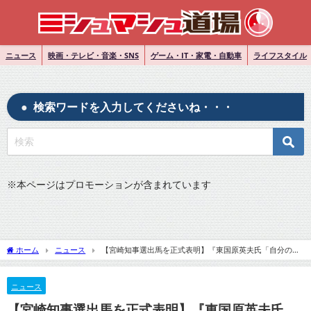
ニュース
映画・テレビ・音楽・SNS
ゲーム・IT・家電・自動車
ライフスタイル
検索ワードを入力してくださいね・・・
※
本ページはプロモーションが含まれています
ホーム
ニュース
【宮崎知事選出馬を正式表明】『東国原英夫氏「自分の全
てを注ぎ全力で頑張りたい」…』についてTwitterの反応
ニュース
【宮崎知事選出馬を正式表明】『東国原英夫氏