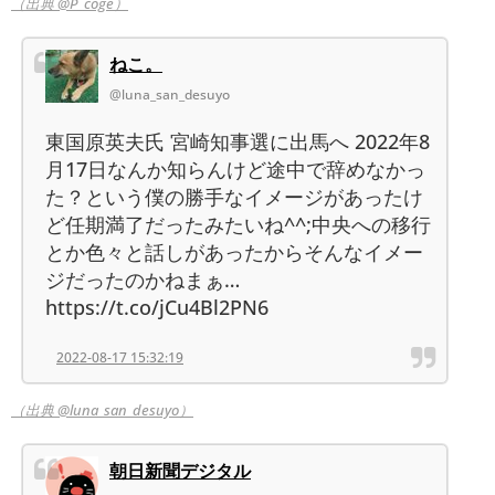
（出典 @P_coge）
ねこ。
@luna_san_desuyo
東国原英夫氏 宮崎知事選に出馬へ 2022年8
月17日なんか知らんけど途中で辞めなかっ
た？という僕の勝手なイメージがあったけ
ど任期満了だったみたいね^^;中央への移行
とか色々と話しがあったからそんなイメー
ジだったのかねまぁ…
https://t.co/jCu4Bl2PN6
2022-08-17 15:32:19
（出典 @luna_san_desuyo）
朝日新聞デジタル