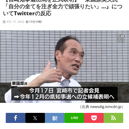
「自分の全てを注ぎ全力で頑張りたい」…』につ
いてTwitterの反応
8月 17, 2022
17分19秒
（出典 newsdig.ismcdn.jp）
LINE