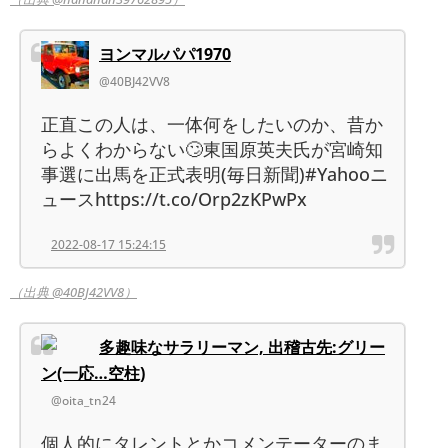
ヨンマルパパ1970
@40BJ42VV8
正直この人は、一体何をしたいのか、昔か
らよくわからない🙄東国原英夫氏が宮崎知
事選に出馬を正式表明(毎日新聞)#Yahooニ
ュースhttps://t.co/Orp2zKPwPx
2022-08-17 15:24:15
（出典 @40BJ42VV8）
多趣味なサラリーマン, 出稽古先:グリー
ン(一応…空柱)
@oita_tn24
個人的にタレントとかコメンテーターのま