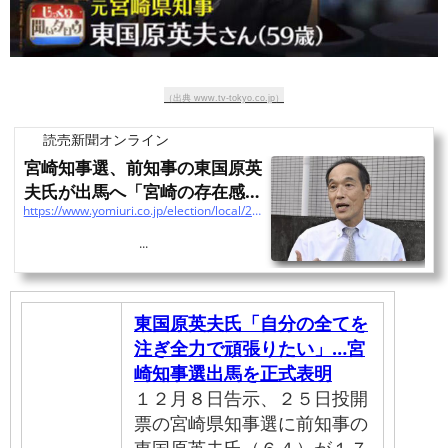
（出典 www.tv-tokyo.co.jp）
読売新聞オンライン
宮崎知事選、前知事の東国原英
夫氏が出馬へ「宮崎の存在感・
https://www.yomiuri.co.jp/election/local/20220814-OYT1T50101/?ref=yahoo
知名度落ちている」
...
東国原英夫氏「自分の全てを
注ぎ全力で頑張りたい」…宮
崎知事選出馬を正式表明
１２月８日告示、２５日投開
票の宮崎県知事選に前知事の
東国原英夫氏（６４）が１７