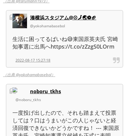
（出典 @tarumann1973）
湊横浜スタジアム@⚾🗾🌏⚽🏈
@yokohamabasebol
生活に困ってるばいね😅東国原英夫氏 宮崎
知事選に出馬へhttps://t.co/zZzgS0LOrm
2022-08-17 15:27:18
（出典 @yokohamabasebol）
noboru_tkhs
@noboru_tkhs
一度投げ出したので、それも踏まえて投票
しては？口はうまいがこの人じゃないと経
済回復できないかどうかですね！ --- 東国原
英夫氏、宮崎知事選立候補を正式に表明