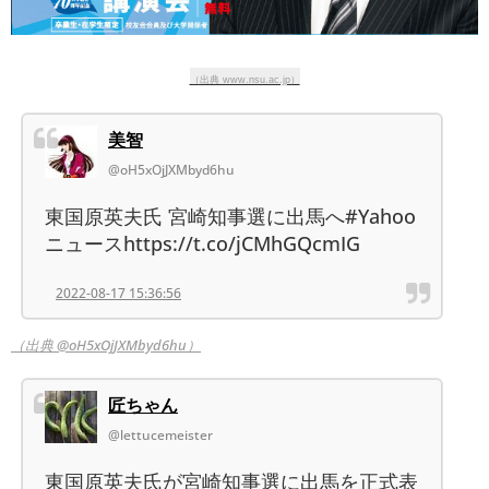
（出典 www.nsu.ac.jp）
美智
@oH5xOjJXMbyd6hu
東国原英夫氏 宮崎知事選に出馬へ#Yahoo
ニュースhttps://t.co/jCMhGQcmIG
2022-08-17 15:36:56
（出典 @oH5xOjJXMbyd6hu）
匠ちゃん
@lettucemeister
東国原英夫氏が宮崎知事選に出馬を正式表