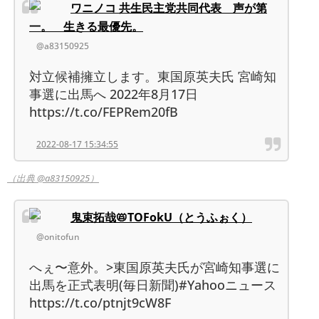
ワニノコ 共生民主党共同代表 声が第
一。 生きる最優先。
@a83150925
対立候補擁立します。東国原英夫氏 宮崎知
事選に出馬へ 2022年8月17日
https://t.co/FEPRem20fB
2022-08-17 15:34:55
（出典 @a83150925）
鬼束拓哉📛TOFokU（とうふぉく）
@onitofun
へぇ〜意外。>東国原英夫氏が宮崎知事選に
出馬を正式表明(毎日新聞)#Yahooニュース
https://t.co/ptnjt9cW8F