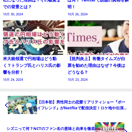
での背景とは？
明！
10月 30, 2024
10月 26, 2024
米大統領選で円相場はどう動
【批判炎上】有働タイムズが白
く？トランプ氏とハリス氏の影
票を勧めた理由はなぜ？今後は
響を分析！
どうなる？
10月 24, 2024
10月 23, 2024
【日本初】男性同士の恋愛リアリティショー『ボー
イフレンド』がNetflixで配信決定！ロケ地や出演者
の魅力！
シズニって何？NCTのファン名の意味と由来を徹底