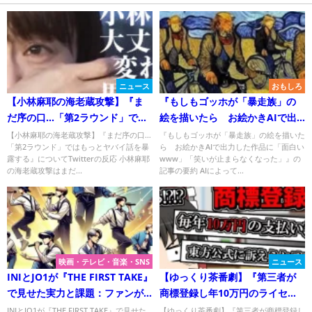
ニュース
おもしろ
【小林麻耶の海老蔵攻撃】『ま
『もしもゴッホが「暴走族」の
だ序の口…「第2ラウンド」では
絵を描いたら お絵かきAIで出
もっとヤバイ話を暴露する』に
力した作品に「面白いwww」
【小林麻耶の海老蔵攻撃】『まだ序の口…
『もしもゴッホが「暴走族」の絵を描いた
「第2ラウンド」ではもっとヤバイ話を暴
ら お絵かきAIで出力した作品に「面白い
ついて
「笑いが止まらなくなった」』
露する』についてTwitterの反応 小林麻耶
www」「笑いが止まらなくなった」』の
についてTwitterの反応
の海老蔵攻撃はまだ...
記事の要約 AIによって...
映画・テレビ・音楽・SNS
ニュース
INIとJO1が『THE FIRST TAKE』
【ゆっくり茶番劇】『第三者が
で見せた実力と課題：ファンが
商標登録し年10万円のライセン
見逃せないポイントとは？
ス契約を求める』について
INIとJO1が『THE FIRST TAKE』で見せた
【ゆっくり茶番劇】『第三者が商標登録し