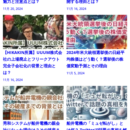
魅力と注意点とは？
開する理由とは？
11月 20, 2024
11月 16, 2024
【HIKAKIN所属】UUUM株式会
2024年米大統領選挙後の日経平
社の上場廃止とフリークアウト
均株価はどう動く？選挙後の株
完全子会社化の背景と理由と
価変動予測とその理由
は？
11月 5, 2024
11月 16, 2024
秀和システムが船井電機の親会
船井電機の「ミュゼ転がし」と
社になった理由は？その破産ま
は何？ Twitterで話題の真相を解