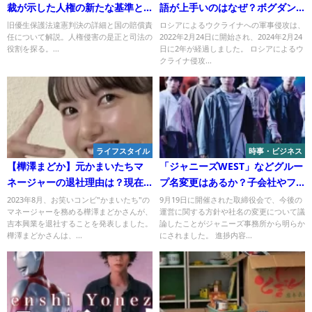
裁が示した人権の新たな基準と
語が上手いのはなぜ？ボグダン
国の賠償責任
のプロフや経歴の秘密！
旧優生保護法違憲判決の詳細と国の賠償責
ロシアによるウクライナへの軍事侵攻は、
任について解説。人権侵害の是正と司法の
2022年2月24日に開始され、2024年2月24
役割を探る。...
日に2年が経過しました。 ロシアによるウ
クライナ侵攻...
ライフスタイル
時事・ビジネス
【樺澤まどか】元かまいたちマ
「ジャニーズWEST」などグルー
ネージャーの退社理由は？現在
プ名変更はあるか？子会社やフ
は何を？
ァンクラブ変更の可能性も？＜
2023年8月、お笑いコンビ"かまいたち"の
9月19日に開催された取締役会で、今後の
マネージャーを務める樺澤まどかさんが、
運営に関する方針や社名の変更について議
ジャニーズ社名変更＞
吉本興業を退社することを発表しました。
論したことがジャニーズ事務所から明らか
樺澤まどかさんは、...
にされました。 進捗内容...