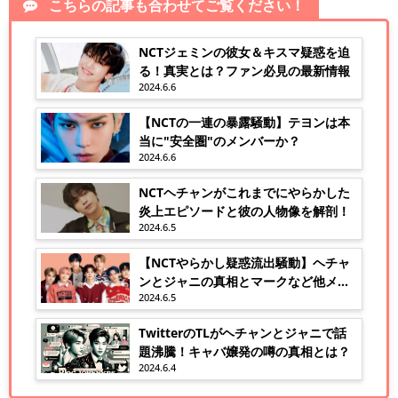
こちらの記事も合わせてご覧ください！
NCTジェミンの彼女＆キスマ疑惑を迫
る！真実とは？ファン必見の最新情報
2024.6.6
【NCTの一連の暴露騒動】テヨンは本
当に"安全圏"のメンバーか？
2024.6.6
NCTヘチャンがこれまでにやらかした
炎上エピソードと彼の人物像を解剖！
2024.6.5
【NCTやらかし疑惑流出騒動】ヘチャ
ンとジャニの真相とマークなど他メン
2024.6.5
バーの関与は？
TwitterのTLがヘチャンとジャニで話
題沸騰！キャバ嬢発の噂の真相とは？
2024.6.4