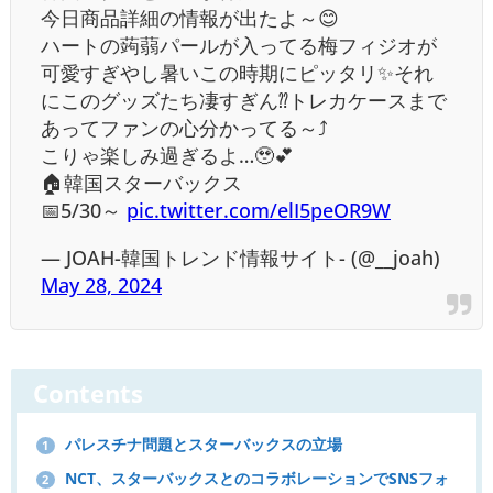
今日商品詳細の情報が出たよ～😊
ハートの蒟蒻パールが入ってる梅フィジオが
可愛すぎやし暑いこの時期にピッタリ✨それ
にこのグッズたち凄すぎん⁇トレカケースまで
あってファンの心分かってる～⤴
こりゃ楽しみ過ぎるよ…🥹💕
🏠韓国スターバックス
📅5/30～
pic.twitter.com/elI5peOR9W
— JOAH-韓国トレンド情報サイト- (@__joah)
May 28, 2024
Contents
パレスチナ問題とスターバックスの立場
1
NCT、スターバックスとのコラボレーションでSNSフォ
2