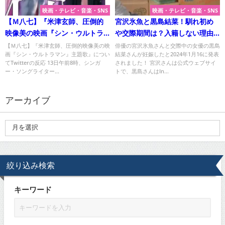
映画・テレビ・音楽・SNS
映画・テレビ・音楽・SNS
【Ｍ八七】『米津玄師、圧倒的
宮沢氷魚と黒島結菜！馴れ初め
映像美の映画『シン・ウルトラ
や交際期間は？入籍しない理由
マン』主題歌』について
は？
【Ｍ八七】『米津玄師、圧倒的映像美の映
俳優の宮沢氷魚さんと交際中の女優の黒島
画『シン・ウルトラマン』主題歌』につい
結菜さんが妊娠したと2024年1月16に発表
てTwitterの反応 13日午前8時、シンガ
されました！ 宮沢さんは公式ウェブサイ
ー・ソングライター...
トで、黒島さんはIn...
アーカイブ
絞り込み検索
キーワード