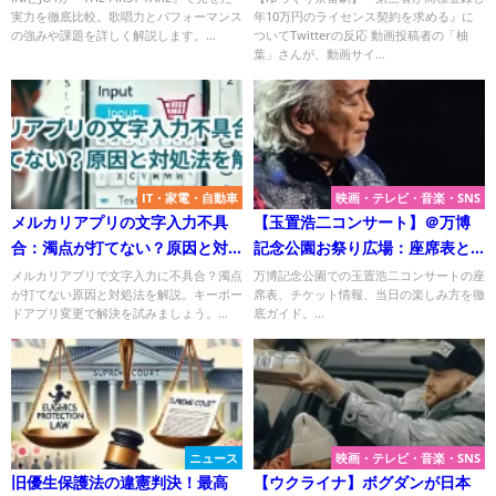
実力を徹底比較。歌唱力とパフォーマンス
年10万円のライセンス契約を求める』に
の強みや課題を詳しく解説します。...
ついてTwitterの反応 動画投稿者の「柚
葉」さんが、動画サイ...
IT・家電・自動車
映画・テレビ・音楽・SNS
メルカリアプリの文字入力不具
【玉置浩二コンサート】＠万博
合：濁点が打てない？原因と対
記念公園お祭り広場：座席表と
処法を解説！
セトリ完全ガイド！
メルカリアプリで文字入力に不具合？濁点
万博記念公園での玉置浩二コンサートの座
が打てない原因と対処法を解説。キーボー
席表、チケット情報、当日の楽しみ方を徹
ドアプリ変更で解決を試みましょう。...
底ガイド。...
ニュース
映画・テレビ・音楽・SNS
旧優生保護法の違憲判決！最高
【ウクライナ】ボグダンが日本