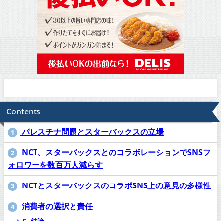
Contents
パレスチナ問題とスターバックスの立場
1
NCT、スターバックスとのコラボレーションでSNSフ
2
ォロワーを数百万人減らす
NCTとスターバックスのコラボSNS上の意見の多様性
3
消費者の選択と責任
4
5. 結論