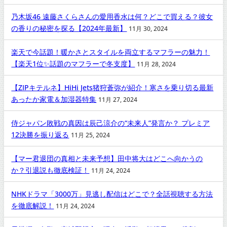
乃木坂46 遠藤さくらさんの愛用香水は何？どこで買える？彼女
の香りの秘密を探る【2024年最新】
11月 30, 2024
楽天で今話題！暖かさとスタイルを両立するマフラーの魅力！
【楽天1位✨話題のマフラーで冬支度】
11月 28, 2024
【ZIPキテルネ】HiHi Jets猪狩蒼弥が紹介！寒さを乗り切る最新
あったか家電＆加湿器特集
11月 27, 2024
侍ジャパン敗戦の真因は辰己涼介の“未来人”発言か？ プレミア
12決勝を振り返る
11月 25, 2024
【マー君退団の真相と未来予想】田中将大はどこへ向かうの
か？引退説も徹底検証！
11月 24, 2024
NHKドラマ「3000万」見逃し配信はどこで？全話視聴する方法
を徹底解説！
11月 24, 2024