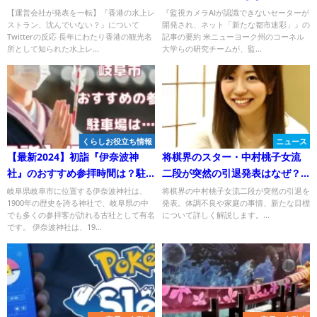
ない？』についてTwitterの反応
ーが開発され、ネット「新たな
【運営会社が発表を一転】『香港の水上レ
『監視カメラAIが認識できないセーターが
ストラン、沈んでいない？』について
開発され、ネット「新たな都市迷彩」』の
都市迷彩」』についてTwitterの
Twitterの反応 長年にわたり香港の観光名
記事の要約 米ニューヨーク州のコーネル
反応
所として知られた水上レ...
大学らの研究チームが、監...
くらしお役立ち情報
ニュース
【最新2024】初詣『伊奈波神
将棋界のスター・中村桃子女流
社』のおすすめ参拝時間は？駐
二段が突然の引退発表はなぜ？
車場についても解説！
その真相と理由は？
岐阜県岐阜市に位置する伊奈波神社は、
将棋界の中村桃子女流二段が突然の引退を
1900年の歴史を誇る神社で、岐阜県の中
発表。体調不良や家庭の事情、新たな目標
でも多くの参拝客が訪れる古社として有名
について詳しく解説します。...
です。 伊奈波神社は、19...