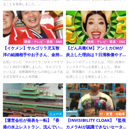
ることを発表しました。...
映画・テレビ・音楽・SNS
映画・テレビ・音楽・SNS
【イケメン】サルゴリラ児玉智
【どん兵衛CM】アンミカCMが
洋の結婚相手やお子さん、金持
炎上した理由は？日清株価やド
ちと言われる実家を調査！
ル円も下落！
お笑いコンビ「サルゴリラ」がキングオブ
タレントのアンミカさんは、7日に自身の
コント2023で優勝しました。 サルゴリラ
インスタグラムを更新しました。 彼女
といえば、幼稚園時代からの幼なじみであ
は、即席麺の「どん兵衛」のウェブCMに
る児玉智洋さんと赤羽健...
出演したことを報告しました。...
ニュース
IT・家電・自動車
【運営会社が発表を一転】『香
【INVISIBILITY CLOAK】『監視
港の水上レストラン、沈んでい
カメラAIが認識できないセータ