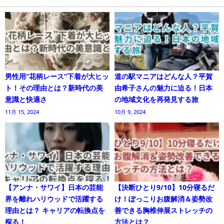
男性用“花柄レース”下着が大ヒッ
道の駅マニアはどんな人？平賀
ト！その理由とは？新時代の美
由希子さんの魅力に迫る！日本
意識と快適さ
の地域文化を再発見する旅
11月 15, 2024
10月 9, 2024
【アンナ・サワイ】日本の芸能
【決断ひとり9/10】10分寝るだ
界を離れハリウッドで活躍する
け！ぽっこりお腹解消＆姿勢改
理由とは？ キャリアの転換点を
善できる胸椎伸展ストレッチの
探る！
方法とは？