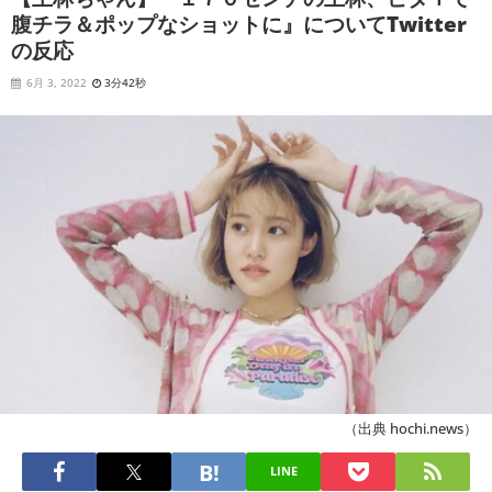
腹チラ＆ポップなショットに』についてTwitter
の反応
6月 3, 2022
3分42秒
（出典 hochi.news）
LINE