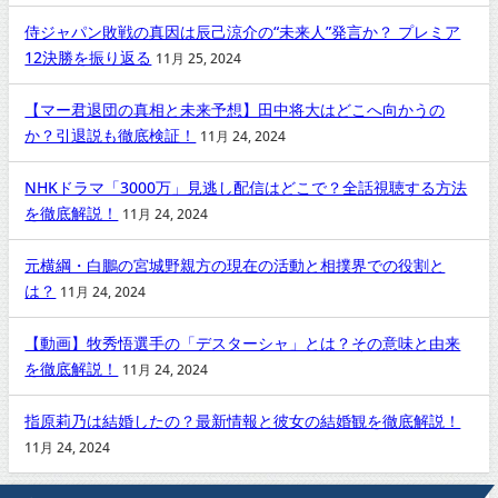
侍ジャパン敗戦の真因は辰己涼介の“未来人”発言か？ プレミア
12決勝を振り返る
11月 25, 2024
【マー君退団の真相と未来予想】田中将大はどこへ向かうの
か？引退説も徹底検証！
11月 24, 2024
NHKドラマ「3000万」見逃し配信はどこで？全話視聴する方法
を徹底解説！
11月 24, 2024
元横綱・白鵬の宮城野親方の現在の活動と相撲界での役割と
は？
11月 24, 2024
【動画】牧秀悟選手の「デスターシャ」とは？その意味と由来
を徹底解説！
11月 24, 2024
指原莉乃は結婚したの？最新情報と彼女の結婚観を徹底解説！
11月 24, 2024