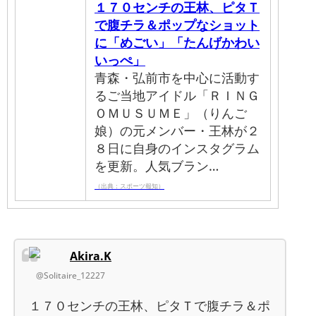
１７０センチの王林、ピタＴ
で腹チラ＆ポップなショット
に「めごい」「たんげかわい
いっぺ」
青森・弘前市を中心に活動す
るご当地アイドル「ＲＩＮＧ
ＯＭＵＳＵＭＥ」（りんご
娘）の元メンバー・王林が２
８日に自身のインスタグラム
を更新。人気ブラン…
（出典：スポーツ報知）
Akira.K
@Solitaire_12227
１７０センチの王林、ピタＴで腹チラ＆ポ