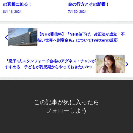
の真相に迫る！
金の行方とその影響！
8月 16, 2024
7月 30, 2024
【NHK受信料】『NHK値下げ、改正法が成立 不
払い世帯へ割増金も』についてTwitterの反応
『息子3人スタンフォード合格のアグネス・チャンが
すすめる 子どもが乳児期からやっておきたい3つの
こと』についてTwitterの反応
この記事が気に入ったら
フォローしよう