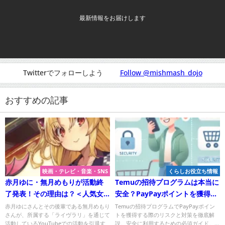
最新情報をお届けします
Twitterでフォローしよう
Follow @mishmash_dojo
おすすめの記事
映画・テレビ・音楽・SNS
くらしお役立ち情報
赤月ゆに・無月めもりが活動終
Temuの招待プログラムは本当に
了発表！その理由は？＜人気女
安全？PayPayポイントを獲得す
Vtuber＞
る前に知っておくべきこと！
赤月ゆにさんとその後輩である無月めもり
Temuの招待プログラムでPayPayポイン
さんが、所属する「ライヴラリ」を通じて
トを獲得する際のリスクと対策を徹底解
活動しているYouTubeでの活動を引退す
説。安全に利用するための必須ガイド。...