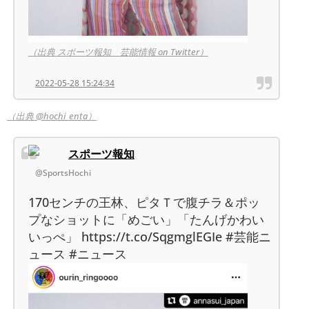
（出典 スポーツ報知 芸能情報 on Twitter）
2022-05-28 15:24:34
（出典 @hochi_enta）
スポーツ報知
@SportsHochi
170センチの王林、ピタＴで腹チラ＆ポッ
プなショットに「めごい」「たんげかわい
いっぺ」 https://t.co/SqgmglEGIe #芸能ニ
ュース #ニュース