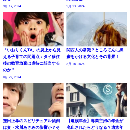
9月 17, 2024
9月 13, 2024
「いおりくんTV」の炎上から見
関西人の常識？ところてんに黒
える子育ての問題点：タイ移住
蜜をかける文化とその背景！
後の教育放棄は虐待に該当する
8月 18, 2024
のか？
8月 29, 2024
窪田正孝のスピリチュアル傾倒
【遺族年金】専業主婦の年金が
は妻・水川あさみの影響か？そ
廃止されたらどうなる？遺族年