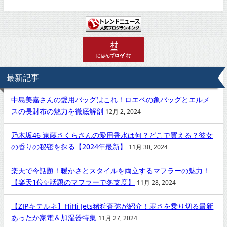
最新記事
中島美嘉さんの愛用バッグはこれ！ロエベの象バッグとエルメ
スの長財布の魅力を徹底解剖
12月 2, 2024
乃木坂46 遠藤さくらさんの愛用香水は何？どこで買える？彼女
の香りの秘密を探る【2024年最新】
11月 30, 2024
楽天で今話題！暖かさとスタイルを両立するマフラーの魅力！
【楽天1位✨話題のマフラーで冬支度】
11月 28, 2024
【ZIPキテルネ】HiHi Jets猪狩蒼弥が紹介！寒さを乗り切る最新
あったか家電＆加湿器特集
11月 27, 2024