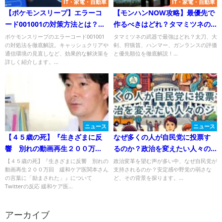
IT・家電・自動車
IT・家電・自動車
【ポケモンスリープ】エラーコ
【モンハンNOW攻略】最優先で
ード001001の対策方法とは？最
作るべきはどれ？タマミツネの
新情報と解決策を徹底解説！
武器種おすすめランキング！
ポケモンスリープのエラーコード001001
タマミツネの武器で最強はどれ？太刀、大
の対処法を徹底解説。キャッシュクリアや
剣、狩猟笛、ハンマー、ガンランスの評価
通信環境の見直しなど、効果的な解決策を
と優先順位を徹底解説！...
詳しく紹介します。...
ニュース
ニュース
【４５歳の死】『生きざまに反
なぜ多くの人が自民党に投票す
響 別れの動画再生２００万
るのか？政治を変えたい人々の
回 緩和ケア医関本さんの言葉
ジレンマ
【４５歳の死】『生きざまに反響 別れの
政治変革を望む声が多い中、なぜ自民党が
動画再生２００万回 緩和ケア医関本さん
支持されるのか？安定感や野党の弱さな
に「励まされた」』について
の言葉に「励まされた」』について
ど、その背景を探ります。...
Twitterの反応
Twitterの反応 緩和ケア医...
アーカイブ