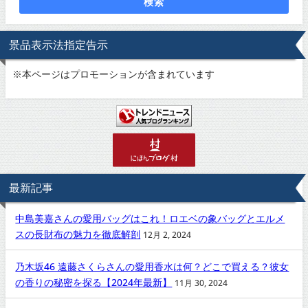
検索
景品表示法指定告示
※
本ページはプロモーションが含まれています
最新記事
中島美嘉さんの愛用バッグはこれ！ロエベの象バッグとエルメ
スの長財布の魅力を徹底解剖
12月 2, 2024
乃木坂46 遠藤さくらさんの愛用香水は何？どこで買える？彼女
の香りの秘密を探る【2024年最新】
11月 30, 2024