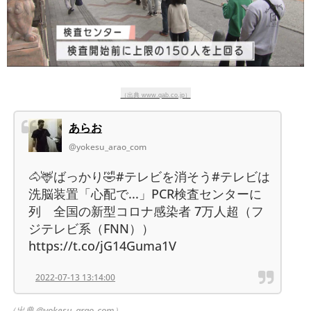
（出典 www.qab.co.jp）
あらお
@yokesu_arao_com
🐴🦌ばっかり🤣#テレビを消そう#テレビは
洗脳装置「心配で...」PCR検査センターに
列 全国の新型コロナ感染者 7万人超（フ
ジテレビ系（FNN））
https://t.co/jG14Guma1V
2022-07-13 13:14:00
（出典 @yokesu_arao_com）