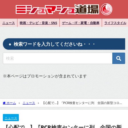
ニュース
映画・テレビ・音楽・SNS
ゲーム・IT・家電・自動車
ライフスタイル
検索ワードを入力してくださいね・・・
※
本ページはプロモーションが含まれています
ホーム
ニュース
【心配で...】『PCR検査センターに列 全国の新型コロナ
感染者 7万人超』についてTwitterの反応
ニュース
【心配で...】『PCR検査センターに列 全国の新