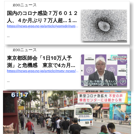
gooニュース
国内のコロナ感染７万６０１２
人、４か月ぶり７万人超…１２
https://news.goo.ne.jp/article/yomidr/nation/yomidr-1041170.html
県で過去最多
...
gooニュース
東京都医師会「1日10万人予
測」と危機感 東京で4カ月ぶ
https://news.goo.ne.jp/article/mxtv_news/region/mxtv_news-20220713103908030.html
り1万人超
...