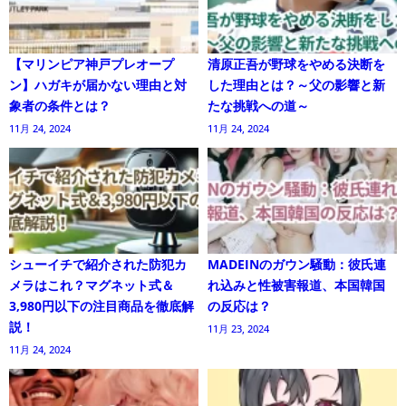
【マリンピア神戸プレオープ
清原正吾が野球をやめる決断を
ン】ハガキが届かない理由と対
した理由とは？～父の影響と新
象者の条件とは？
たな挑戦への道～
11月 24, 2024
11月 24, 2024
シューイチで紹介された防犯カ
MADEINのガウン騒動：彼氏連
メラはこれ？マグネット式＆
れ込みと性被害報道、本国韓国
3,980円以下の注目商品を徹底解
の反応は？
説！
11月 23, 2024
11月 24, 2024