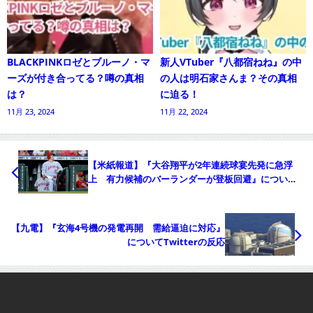
BLACKPINKロゼとブルーノ・マ
新人VTuber『八都宿ねね』の中
ーズが付き合ってる？噂の真相
の人は明石家さんま？その真相
は？
に迫る！
11月 23, 2024
11月 22, 2024
【米紙報道】『大谷翔平が2年連続球宴先発に急浮
上 有力候補のバーランダーが登板回避』について
Twitterの反応
【九電】『玄海4号機の発電再開 需給逼迫に対応』
についてTwitterの反応