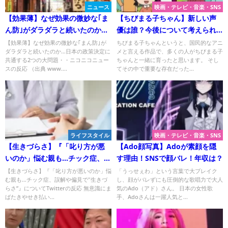
ニュース
映画・テレビ・音楽・SNS
【効果薄】なぜ効果の微妙な｢ま
【ちびまる子ちゃん】新しい声
ん防｣がダラダラと続いたのか…
優は誰？今後について考えられ
日本の政策決定に共通する2つの
る可能性！
【効果薄】なぜ効果の微妙な｢まん防｣が
ちびまる子ちゃんというと、国民的なアニ
ダラダラと続いたのか…日本の政策決定に
メと言える作品で、多くの人がちびまる子
大問題
共通する2つの大問題・・ニコニコニュー
ちゃんと一緒に育ったと思います。 そし
スの反応 （出典 www....
てその中で重要な存在だった...
ライフスタイル
映画・テレビ・音楽・SNS
【生きづらさ】『「叱り方が悪
【Ado顔写真】Adoが素顔を隠
いのか」悩む親も…チック症、誤
す理由！SNSで顔バレ！年収は？
解や偏見で‟生きづらさ”』につい
【生きづらさ】『「叱り方が悪いのか」悩
「うっせぇわ」という言葉で大ブレイク
む親も…チック症、誤解や偏見で‟生きづ
し、顔がバレずにも圧倒的な歌唱力で大人
てTwitterの反応
らさ”』についてTwitterの反応 無意識にま
気のAdo（アド）さん。 日本の女性歌
ばたきやせき払い...
手、Adoさんは一躍人気と...