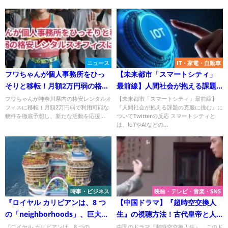
ニュース
IT・家電・自動車
フワちゃんが個人事務所をひっ
【未来都市「スマートシティ」
そりと移転！月額2万円弱の格安
最前線】人間社会が抱える課題
レンタルスオフィスはどこ？
の克服に挑む
フワちゃんが神奈川県内の格安レンタルオ
【未来都市「スマートシティ」最前線】
フィスに移転！月額2万円弱で利用可能な
『人間社会が抱える課題の克服に挑む』に
物件を徹底予想し、新たな活動を応援...
ついてTwitterの反応 スマートシティと
は、IoTやAIなどの...
時事・ビジネス
映画・テレビ・音楽・SNS
『ロイヤル カリビアンは、8 つ
【中国ドラマ】『超時空交換人
の「neighborhoods」、巨大な
生』の視聴方法！古代皇帝と人
ウォーター パーク、7 つのプー
生を交換！
『ロイヤル カリビアンは、8 つの
中国のドラマ『超時空交換人生』、このド