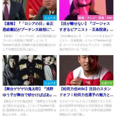
ニュース
映画・テレビ・音楽・SNS
【速報】『「ロシアの日」金正
【目が離せない】『ゴージャス
恩総書記がプーチン大統領に“祝
すぎるピアニスト・五条院凌』
電”』についてTwitterの反応
についてTwitterの反応
【速報】『「ロシアの日」金正恩総書記が
【目が離せない】『ゴージャスすぎるピア
プーチン大統領に“祝電”』について
ニスト・五条院凌』についてTwitterの反
Twitterの反応 北朝鮮の金正恩総書記がロ
応 ゴージャスすぎるピアニスト・五条院
シアの独立記念日にあた...
凌が初のホール〝お公...
ニュース
スポーツ
【舞台ゲゲゲの鬼太郎】『浅野
【松田力也Wiki】注目のスタン
ゆう子が舞台で砂かけばばあ』
ドオフ！松田力也選手の魅力と
についてTwitterの反応
経歴＜ラグビーW杯2023＞
【舞台ゲゲゲの鬼太郎】『浅野ゆう子が舞
ラグビーワールドカップ2023フランス大
台で砂かけばばあ』についてTwitterの反
会が2023年9月8日から10月28日まで開催
応 漫画家の水木しげるさん生誕100周年を
されています。 ラグビー日本代表はW杯
迎えた今年、上演...
初戦のチリ戦で勝...