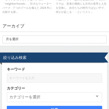
「neighborhoods」、巨大なウォーター
ラマは、若者が偶然にも古代の皇帝と人生
ルを備えた 2024 年に出航する新
パーク、7 つのプールを備えた 2024 年に
を交換し、自分たちの時代ではない中で、
しい世界最大のクルーズ船を発
出航する新...
何かが起こる・・というスト...
表』についてTwitterの反応
アーカイブ
絞り込み検索
キーワード
カテゴリー