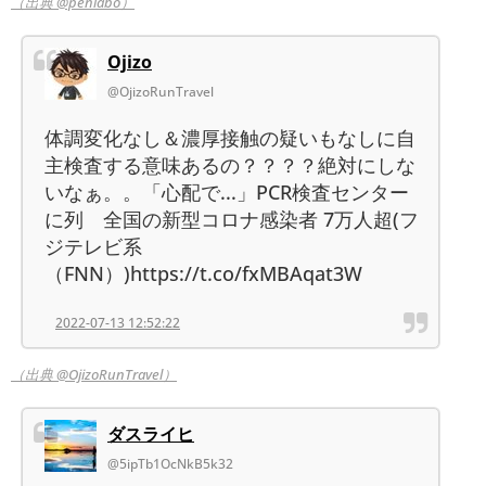
（出典 @penlabo）
Ojizo
@OjizoRunTravel
体調変化なし＆濃厚接触の疑いもなしに自
主検査する意味あるの？？？？絶対にしな
いなぁ。。「心配で...」PCR検査センター
に列 全国の新型コロナ感染者 7万人超(フ
ジテレビ系
（FNN）)https://t.co/fxMBAqat3W
2022-07-13 12:52:22
（出典 @OjizoRunTravel）
ダスライヒ
@5ipTb1OcNkB5k32