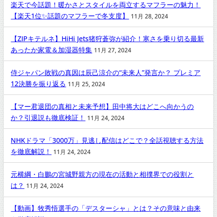
楽天で今話題！暖かさとスタイルを両立するマフラーの魅力！
【楽天1位✨話題のマフラーで冬支度】
11月 28, 2024
【ZIPキテルネ】HiHi Jets猪狩蒼弥が紹介！寒さを乗り切る最新
あったか家電＆加湿器特集
11月 27, 2024
侍ジャパン敗戦の真因は辰己涼介の“未来人”発言か？ プレミア
12決勝を振り返る
11月 25, 2024
【マー君退団の真相と未来予想】田中将大はどこへ向かうの
か？引退説も徹底検証！
11月 24, 2024
NHKドラマ「3000万」見逃し配信はどこで？全話視聴する方法
を徹底解説！
11月 24, 2024
元横綱・白鵬の宮城野親方の現在の活動と相撲界での役割と
は？
11月 24, 2024
【動画】牧秀悟選手の「デスターシャ」とは？その意味と由来