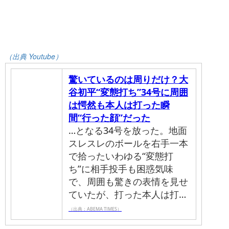
（出典 Youtube）
驚いているのは周りだけ？大
谷初平“変態打ち”34号に周囲
は愕然も本人は打った瞬
間“行った顔”だった
…となる34号を放った。地面
スレスレのボールを右手一本
で拾ったいわゆる“変態打
ち”に相手投手も困惑気味
で、周囲も驚きの表情を見せ
ていたが、打った本人は打…
（出典：ABEMA TIMES）