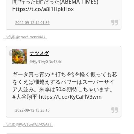
間“行った顔”だった(ABEMA TIMES)
https://t.co/a8I1HpkHox
2022-09-12 14:01:36
（出典 @sport_news88）
ナツメグ
@FJyN1vyGNd47xkI
ギータ真っ青の＊打ち🎉🍾🎉軽く振っても芯
をくえば柵越えするパワーはスーパーサイ
ア人並み。来季は50本期待しちゃいます。
#大谷翔平 https://t.co/KyCaFlV3wm
2022-09-12 13:23:15
（出典 @FJyN1vyGNd47xkI）