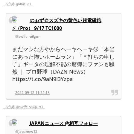
（出典 @40n_2）
のぉず＠スズキの黄色い超電磁砲
⚡️（Pro） 9/17 TC1000
@swift_railgun
まだマシな方やからヘーキヘーキ🙃「本当
にあった怖いホームラン」「＊打ちの申し
子」ギータの理解不能の驚弾にファンも騒
然 ｜ プロ野球（DAZN News）
https://t.co/9aN9I3Yzpa
2022-09-12 11:22:18
（出典 @swift_railgun）
JAPANニュース @相互フォロー
@japanew12