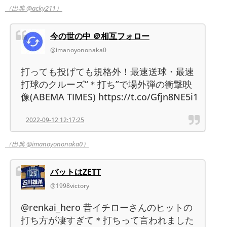
（出典 @acky211）
今の世の中 ＠相互フォロー
@imanoyononaka0
打っても投げても規格外！最速送球・最速
打球のクルーズ“＊打ち”で場外弾の衝撃映
像(ABEMA TIMES) https://t.co/Gfjn8NE5i1
2022-09-12 12:17:25
（出典 @imanoyononaka0）
バットはZETT
@1998victory
@renkai_hero 昔イチローさんのヒットの
打ち方が凄すぎて＊打ちって言われました