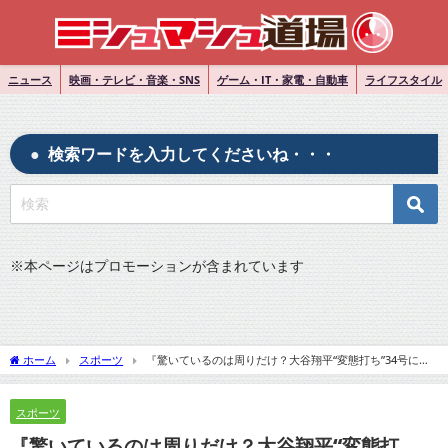
ニュース
映画・テレビ・音楽・SNS
ゲーム・IT・家電・自動車
ライフスタイル
検索ワードを入力してくださいね・・・
※
本ページはプロモーションが含まれています
ホーム
スポーツ
『驚いているのは周りだけ？大谷翔平“変態打ち”34号に周
囲は愕然も本人は打った瞬間“行った顔”だった』についてTwitterの反応
スポーツ
『驚いているのは周りだけ？大谷翔平“変態打