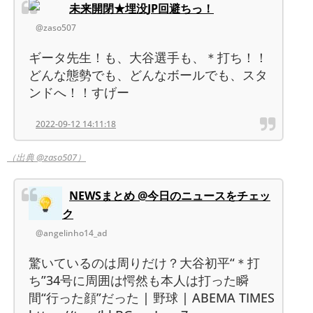
未来開閉★埋没JP回避ちっ！
@zaso507
ギータ先生！も、大谷選手も、＊打ち！！
どんな態勢でも、どんなボールでも、スタ
ンドへ！！すげー
2022-09-12 14:11:18
（出典 @zaso507）
NEWSまとめ @今日のニュースをチェッ
ク
@angelinho14_ad
驚いているのは周りだけ？大谷初平“＊打
ち”34号に周囲は愕然も本人は打った瞬
間“行った顔”だった | 野球 | ABEMA TIMES