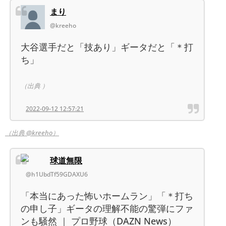
まり
@kreeho
大谷選手だと「技あり」ギータだと「＊打
ち」
（出典 ）
2022-09-12 12:57:21
（出典 @kreeho）
球道無限
@h1UbdTf59GDAXU6
「本当にあった怖いホームラン」「＊打ち
の申し子」ギータの理解不能の驚弾にファ
ンも騒然 ｜ プロ野球（DAZN News）