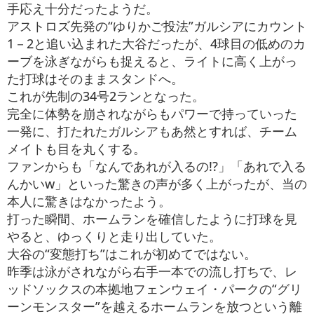
手応え十分だったようだ。
アストロズ先発の“ゆりかご投法”ガルシアにカウント
1－2と追い込まれた大谷だったが、4球目の低めのカ
ーブを泳ぎながらも捉えると、ライトに高く上がっ
た打球はそのままスタンドへ。
これが先制の34号2ランとなった。
完全に体勢を崩されながらもパワーで持っていった
一発に、打たれたガルシアもあ然とすれば、チーム
メイトも目を丸くする。
ファンからも「なんであれが入るの!?」「あれで入る
んかいw」といった驚きの声が多く上がったが、当の
本人に驚きはなかったよう。
打った瞬間、ホームランを確信したように打球を見
やると、ゆっくりと走り出していた。
大谷の“変態打ち”はこれが初めてではない。
昨季は泳がされながら右手一本での流し打ちで、レ
ッドソックスの本拠地フェンウェイ・パークの“グリ
ーンモンスター”を越えるホームランを放つという離