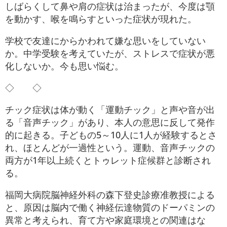
しばらくして鼻や肩の症状は治まったが、今度は顎
を動かす、喉を鳴らすといった症状が現れた。
学校で友達にからかわれて嫌な思いをしていない
か。中学受験を考えていたが、ストレスで症状が悪
化しないか。今も思い悩む。
◇ ◇
チック症状は体が動く「運動チック」と声や音が出
る「音声チック」があり、本人の意思に反して発作
的に起きる。子どもの5～10人に1人が経験するとさ
れ、ほとんどが一過性という。運動、音声チックの
両方が1年以上続くとトゥレット症候群と診断され
る。
福岡大病院脳神経外科の森下登史診療准教授による
と、原因は脳内で働く神経伝達物質のドーパミンの
異常と考えられ、育て方や家庭環境との関連はな