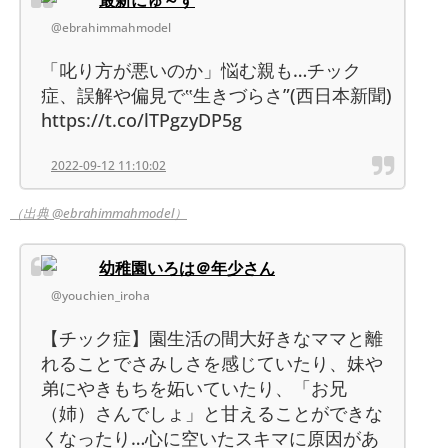
最新にゅ～す
@ebrahimmahmodel
「叱り方が悪いのか」悩む親も…チック
症、誤解や偏見で‟生きづらさ”(西日本新聞)
https://t.co/lTPgzyDP5g
2022-09-12 11:10:02
（出典 @ebrahimmahmodel）
幼稚園いろは＠年少さん
@youchien_iroha
【チック症】園生活の間大好きなママと離
れることでさみしさを感じていたり、妹や
弟にやきもちを妬いていたり、「お兄
（姉）さんでしょ」と甘えることができな
くなったり…心に空いたスキマに原因があ