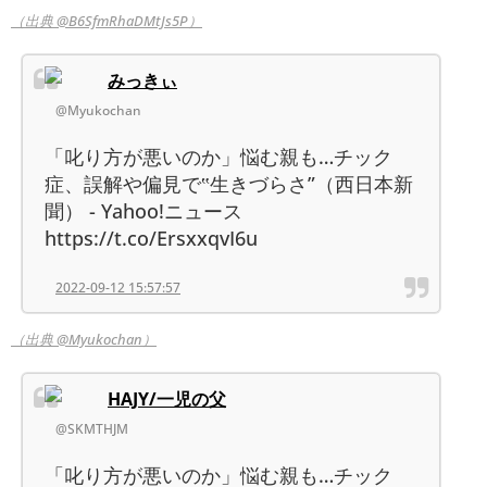
（出典 @B6SfmRhaDMtJs5P）
みっきぃ
@Myukochan
「叱り方が悪いのか」悩む親も…チック
症、誤解や偏見で‟生きづらさ”（西日本新
聞） - Yahoo!ニュース
https://t.co/ErsxxqvI6u
2022-09-12 15:57:57
（出典 @Myukochan）
HAJY/一児の父
@SKMTHJM
「叱り方が悪いのか」悩む親も…チック