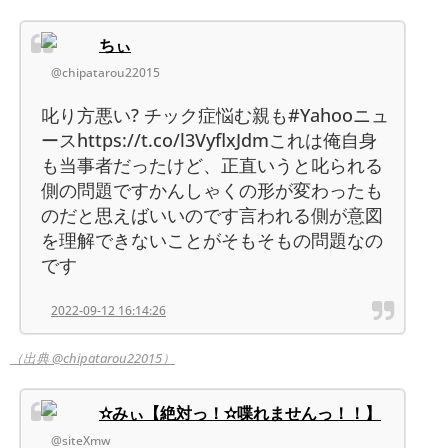
ちぃ
@chipatarou22015
叱り方悪い? チック症悩む親も#Yahooニュ
ースhttps://t.co/l3VyflxJdmこれは俺自身
も当事者だったけど、正直いうと叱られる
側の問題ですかんしゃくの形が変わったも
のだと思えばいいのです言われる側が意図
を理解できないことがそもそもの問題なの
です
2022-09-12 16:14:26
（出典 @chipatarou22015）
✫みぃ【絶対っ！✫喋れませんっ！！】
@siteXmw