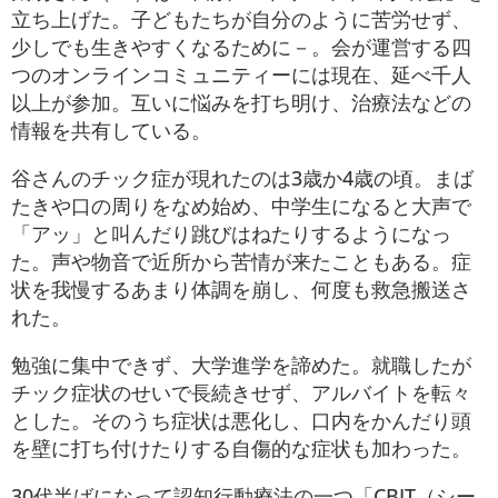
立ち上げた。子どもたちが自分のように苦労せず、
少しでも生きやすくなるために－。会が運営する四
つのオンラインコミュニティーには現在、延べ千人
以上が参加。互いに悩みを打ち明け、治療法などの
情報を共有している。
谷さんのチック症が現れたのは3歳か4歳の頃。まば
たきや口の周りをなめ始め、中学生になると大声で
「アッ」と叫んだり跳びはねたりするようになっ
た。声や物音で近所から苦情が来たこともある。症
状を我慢するあまり体調を崩し、何度も救急搬送さ
れた。
勉強に集中できず、大学進学を諦めた。就職したが
チック症状のせいで長続きせず、アルバイトを転々
とした。そのうち症状は悪化し、口内をかんだり頭
を壁に打ち付けたりする自傷的な症状も加わった。
30代半ばになって認知行動療法の一つ「CBIT（シー