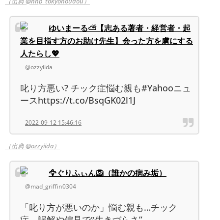
（出典 @nnp_tokyohoudou）
ゆいまーる⛅【志ある著者・経営者・起
業を目指す方のお助け先生】会った方を虜にする
人たらし💖
@ozzyiida
叱り方悪い? チック症悩む親も#Yahooニュ
ースhttps://t.co/BsqGK02l1J
2022-09-12 15:46:16
（出典 @ozzyiida）
🦅ぐりふぃん🦁（誰かの病み垢）
@mad_griffin0304
「叱り方が悪いのか」悩む親も…チック
症、誤解や偏見で‟生きづらさ”