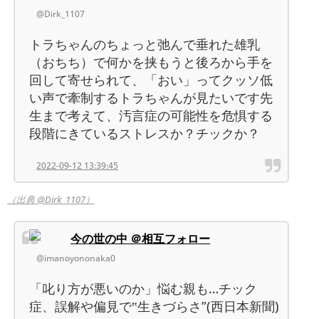
@Dirk_1107
トラちゃんのちょっと弛んで垂れた雄乳
（おちち）で何かを挟もうと後ろから手を
回して寄せられて、「おい」ってクッソ低
い声で牽制するトラちゃんが見たいです先
生まで考えて、汚言症の可能性を危惧する
段階にきているストレスか？チックか？
2022-09-12 13:39:45
（出典 @Dirk_1107）
今の世の中 ＠相互フォロー
@imanoyononaka0
「叱り方が悪いのか」悩む親も…チック
症、誤解や偏見で‟生きづらさ”(西日本新聞)