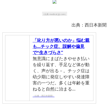
（出典 medical.jiji.com）
出典：西日本新聞
「叱り方が悪いのか」悩む親
も…チック症、誤解や偏見
で‟生きづらさ”
無意識にまばたきやせき払い
を繰り返す、手足など体が動
く、声が出る－。チック症は
幼少期に発症しやすい発達障
害の一つだ。多くは年齢を重
ねると自然に治まる…
（出典：西日本新聞）