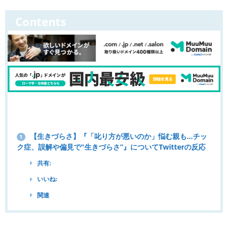
Contents
【生きづらさ】『「叱り方が悪いのか」悩む親も…チッ
1
ク症、誤解や偏見で‟生きづらさ”』についてTwitterの反応
共有:
いいね:
関連