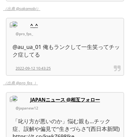
（出典 @sakamobi）
^_^
@pro_fps_
@au_ua_01 俺もランクして一生笑ってチッ
ク症してる
2022-09-12 10:43:25
（出典 @pro_fps_）
JAPANニュース @相互フォロー
@japanew12
「叱り方が悪いのか」悩む親も…チック
症、誤解や偏見で‟生きづらさ”(西日本新聞)
https://t.co/kwkZ698Jke