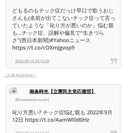
どもるのもチック症だっけ早口で歌うおじ
さんも(名前が出てこないチック症って言っ
ていたような「叱り方が悪いのか」悩む親
も…チック症、誤解や偏見で‟生きづら
さ”(西日本新聞)#Yahooニュース
https://t.co/cOXmJgvop9
2022-09-12 16:13:20
（出典 @siteXmw）
南条時光【立憲民主党応援団】
@heiwawoknoruhi1
叱り方悪い? チック症悩む親も 2022年9月
12日 https://t.co/AamWI0d0Hz