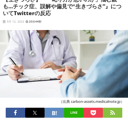
も…チック症、誤解や偏見で‟生きづらさ”』につ
いてTwitterの反応
9月 12, 2022
20分44秒
（出典 carbon-assets.medicalnote.jp）
LINE