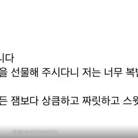
（出典X:@BBOSONGEEEE）