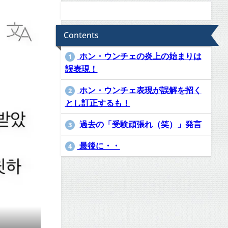
Contents
ホン・ウンチェの炎上の始まりは
1
誤表現！
ホン・ウンチェ表現が誤解を招く
2
とし訂正するも！
過去の「受験頑張れ（笑）」発言
3
最後に・・
4