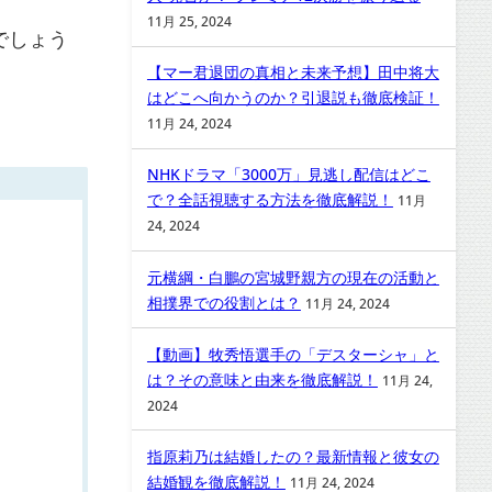
11月 25, 2024
でしょう
【マー君退団の真相と未来予想】田中将大
はどこへ向かうのか？引退説も徹底検証！
11月 24, 2024
NHKドラマ「3000万」見逃し配信はどこ
で？全話視聴する方法を徹底解説！
11月
24, 2024
元横綱・白鵬の宮城野親方の現在の活動と
相撲界での役割とは？
11月 24, 2024
【動画】牧秀悟選手の「デスターシャ」と
は？その意味と由来を徹底解説！
11月 24,
2024
指原莉乃は結婚したの？最新情報と彼女の
結婚観を徹底解説！
11月 24, 2024