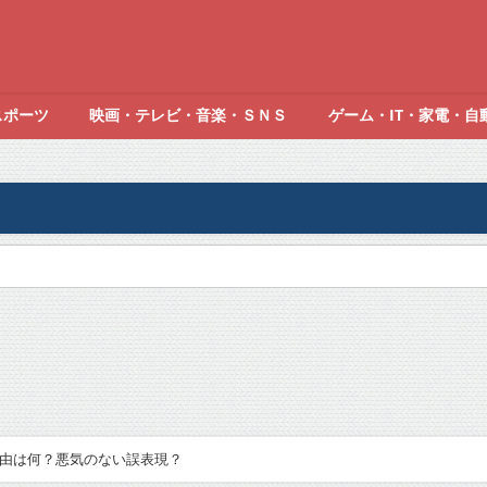
スポーツ
映画・テレビ・音楽・ＳＮＳ
ゲーム・IT・家電・自
の理由は何？悪気のない誤表現？