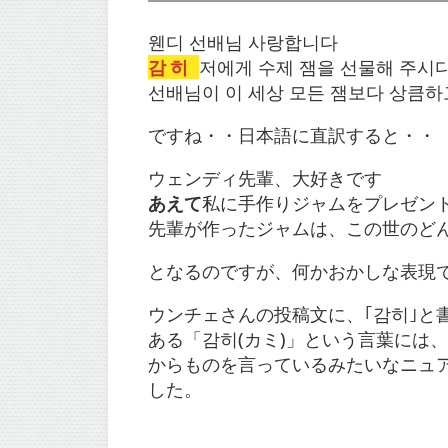
웬디 선배님 사랑합니다
감히
저에게 수제 잼을 선물해 주시
선배님이 이 세상 모든 잼보다 상큼하
ですね・・日本語に直訳すると・・
ウェンディ先輩、大好きです
あえて
私に手作りジャムをプレゼン
先輩が作ったジャムは、この世のど
となるのですが、何かおかしな表現
ウンチェさんの投稿文に、｢감히｣と
ある「감히(カミ)」という言葉には
からものを言っているみたいなニュ
した。