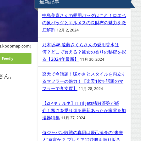
最新記事
中島美嘉さんの愛用バッグはこれ！ロエベ
の象バッグとエルメスの長財布の魅力を徹
底解剖
12月 2, 2024
乃木坂46 遠藤さくらさんの愛用香水は
.kpopmap.com）
何？どこで買える？彼女の香りの秘密を探
Feedly
る【2024年最新】
11月 30, 2024
楽天で今話題！暖かさとスタイルを両立す
ェさん。
るマフラーの魅力！【楽天1位✨話題のマ
フラーで冬支度】
11月 28, 2024
【ZIPキテルネ】HiHi Jets猪狩蒼弥が紹
介！寒さを乗り切る最新あったか家電＆加
湿器特集
11月 27, 2024
侍ジャパン敗戦の真因は辰己涼介の“未来
人”発言か？ プレミア12決勝を振り返る