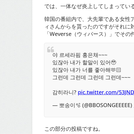
では、一体なぜ炎上してしまってい
韓国の番組内で、大先輩である女性アイ
ィさんからを貰ったのですがそれに対
「Weverse（ウィバース）」でそ
야 르세라핌 홍은채~~~
있잖아 내가 할말이 있어🥹
있잖아 내가 너를 좋아해🫶🏻
그런데 그런데 그런데 그런데~~~
감히라니?
pic.twitter.com/53JN
— 뽀송이🫧 (@BBOSONGEEEEE)
この部分の投稿ですね。