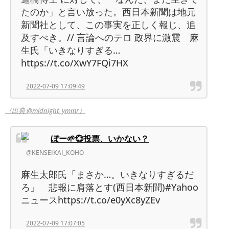
たのか」と言い放った。西日本新聞は地元
新聞社として、この事実を正しく報じ、追
及すべき。// 言論へのテロ 政界に激震 麻
生氏「いきなりすぎる…
https://t.co/XwY7FQi7HX
2022-07-09 17:09:49
（出典 @midnight_ymmr）
ぼー🌱💞投票、いかない？
@KENSEIKAI_KOHO
麻生太郎氏「まさか…。いきなりすぎるだ
ろ」 悲報に肩落とす(西日本新聞)#Yahoo
ニュースhttps://t.co/e0yXc8yZEv
2022-07-09 17:07:05