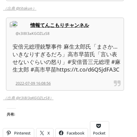
（出典 @titakun）
情報てんこもりチャンネル
@t3I8I3aKGOZLzS8
安倍元総理銃撃事件 麻生太郎氏「まさか…
いきなりすぎるだろ」高市早苗氏「言い表
せないぐらいの怒り」#安倍晋三元総理 #麻
生太郎 #高市早苗https://t.co/d6QSjdFA3C
2022-07-09 16:08:56
（出典 @t3I8I3aKGOZLzS8）
共有:
Pinterest
X
Facebook
Pocket