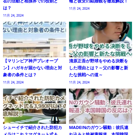
在の活動と相撲界での役割と
報と彼女の結婚観を徹底解説！
は？
11月 24, 2024
11月 24, 2024
【マリンピア神戸プレオープ
清原正吾が野球をやめる決断を
ン】ハガキが届かない理由と対
した理由とは？～父の影響と新
象者の条件とは？
たな挑戦への道～
11月 24, 2024
11月 24, 2024
シューイチで紹介された防犯カ
MADEINのガウン騒動：彼氏連
メラはこれ？マグネット式＆
れ込みと性被害報道、本国韓国