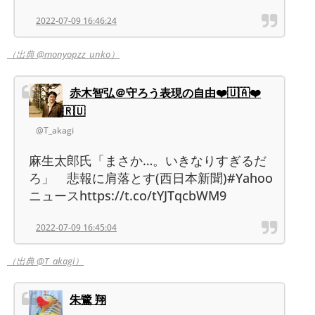
2022-07-09 16:46:24
（出典 @monyopzz_unko）
赤木智弘＠守ろう表現の自由❤️🇺🇦❤️
🇷🇺
@T_akagi
麻生太郎氏「まさか…。いきなりすぎるだ
ろ」 悲報に肩落とす(西日本新聞)#Yahoo
ニュースhttps://t.co/tYJTqcbWM9
2022-07-09 16:45:04
（出典 @T_akagi）
朱鷺 翔