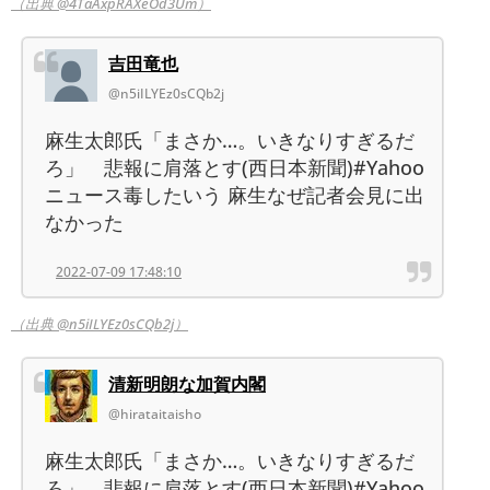
（出典 @4TaAxpRAXeOd3Um）
吉田竜也
@n5iILYEz0sCQb2j
麻生太郎氏「まさか…。いきなりすぎるだ
ろ」 悲報に肩落とす(西日本新聞)#Yahoo
ニュース毒したいう 麻生なぜ記者会見に出
なかった
2022-07-09 17:48:10
（出典 @n5iILYEz0sCQb2j）
清新明朗な加賀内閣
@hirataitaisho
麻生太郎氏「まさか…。いきなりすぎるだ
ろ」 悲報に肩落とす(西日本新聞)#Yahoo