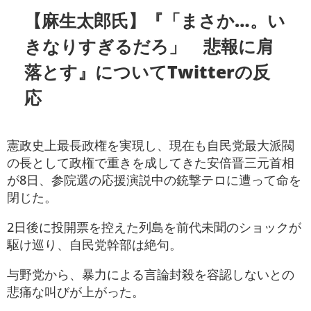
【麻生太郎氏】『「まさか…。い
きなりすぎるだろ」 悲報に肩
落とす』についてTwitterの反
応
憲政史上最長政権を実現し、現在も自民党最大派閥
の長として政権で重きを成してきた安倍晋三元首相
が8日、参院選の応援演説中の銃撃テロに遭って命を
閉じた。
2日後に投開票を控えた列島を前代未聞のショックが
駆け巡り、自民党幹部は絶句。
与野党から、暴力による言論封殺を容認しないとの
悲痛な叫びが上がった。