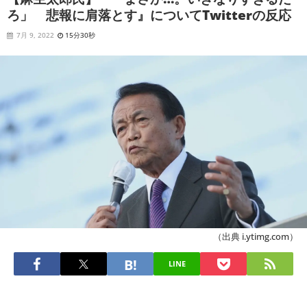
ろ」 悲報に肩落とす』についてTwitterの反応
7月 9, 2022
15分30秒
（出典 i.ytimg.com）
LINE