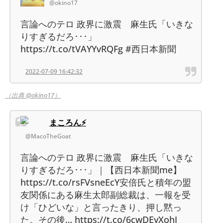
@okino17
言論へのテロ 政界に激震 麻生氏「いきな
りすぎるだろ･･･」
https://t.co/tVAYYvRQFg #西日本新聞
2022-07-09 16:42:32
（出典 @okino17）
まころん⚡
@MacoTheGoat
言論へのテロ 政界に激震 麻生氏「いきな
りすぎるだろ･･･」｜【西日本新聞me】
https://t.co/rsFVsneEcY安倍氏と積年の盟
友関係にある麻生太郎副総裁は、一報を受
け「ひどいな」と言ったきり、押し黙っ
た。その後… https://t.co/6cwDEyXohJ