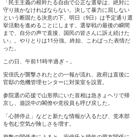
「民主主義の根幹たる自由で公正な選挙は、絶対に
守り抜かなければならない。決して暴力に屈しない
という断固たる決意の下、明日（9日）は予定通り選
挙活動を進めることにします。選挙戦の最後の瞬間
まで、自分の声で直接、国民の皆さんに訴え続けた
い」。やりとりは11分強。終始、こわばった表情だ
った。
この日、午前11時半過ぎ－。
安倍氏が襲撃されたとの一報が流れ、政府は直後に
官邸の危機管理センターに対策室を設置。
参院選の応援で山形県にいた首相は急きょヘリで帰
京し、遊説中の閣僚や党役員も呼び戻した。
「心肺停止」などと新たな情報が入るたび、党本部
を包む空気が険しさを増す。
複数の関係者によると、安倍氏と積年の盟友関係に