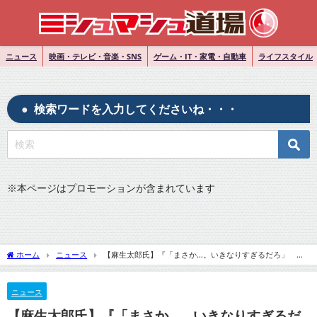
ニュース
映画・テレビ・音楽・SNS
ゲーム・IT・家電・自動車
ライフスタイル
検索ワードを入力してくださいね・・・
※
本ページはプロモーションが含まれています
ホーム
ニュース
【麻生太郎氏】『「まさか…。いきなりすぎるだろ」 悲
報に肩落とす』についてTwitterの反応
ニュース
【麻生太郎氏】『「まさか…。いきなりすぎるだ