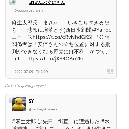
ぽぽんぷぐにゃん
@poponpgunyan
麻生太郎氏「まさか…。いきなりすぎるだ
ろ」 悲報に肩落とす(西日本新聞)#Yahoo
ニュースhttps://t.co/eRvNhdGK5I 『公明
関係者は「安倍さんの立ち位置に対する批
判ができなくなる野党には不利。かつて、
（1… https://t.co/jK99OAo2Fn
2022-07-09 17:12:09
（出典 @poponpgunyan）
SY
@midnight_ymmr
#麻生太郎 は先日、街宣中に遭遇した #水
道橋博士 に対して、「なんだ、まだ生きて