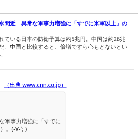
進水間近 異常な軍事力増強に「すでに米軍以上」の
されている日本の防衛予算は約5兆円。中国は約26兆
倍だ。中国と比較すると、倍増ですら心もとないとい
る。
（出典 www.cnn.co.jp）
常な軍事力増強に「すでに
-∀-`; )