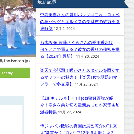
最新記事
中島美嘉さんの愛用バッグはこれ！ロエベ
の象バッグとエルメスの長財布の魅力を徹
底解剖
12月 2, 2024
乃木坂46 遠藤さくらさんの愛用香水は
何？どこで買える？彼女の香りの秘密を探
る【2024年最新】
11月 30, 2024
 fnn.ismcdn.jp）
楽天で今話題！暖かさとスタイルを両立す
Feedly
るマフラーの魅力！【楽天1位✨話題のマ
フラーで冬支度】
11月 28, 2024
【ZIPキテルネ】HiHi Jets猪狩蒼弥が紹
介！寒さを乗り切る最新あったか家電＆加
湿器特集
11月 27, 2024
侍ジャパン敗戦の真因は辰己涼介の“未来
人”発言か？ プレミア12決勝を振り返る