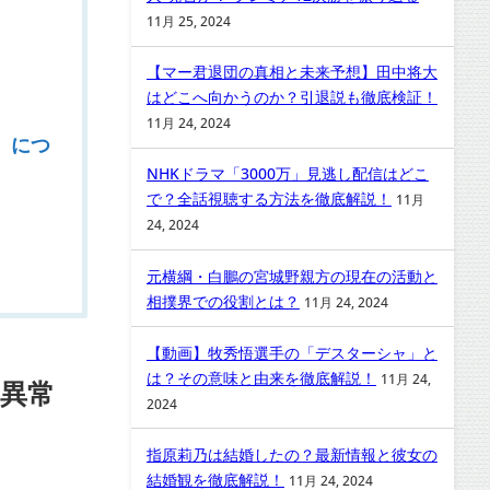
11月 25, 2024
【マー君退団の真相と未来予想】田中将大
はどこへ向かうのか？引退説も徹底検証！
11月 24, 2024
』につ
NHKドラマ「3000万」見逃し配信はどこ
で？全話視聴する方法を徹底解説！
11月
24, 2024
元横綱・白鵬の宮城野親方の現在の活動と
相撲界での役割とは？
11月 24, 2024
【動画】牧秀悟選手の「デスターシャ」と
は？その意味と由来を徹底解説！
11月 24,
異常
2024
指原莉乃は結婚したの？最新情報と彼女の
結婚観を徹底解説！
11月 24, 2024