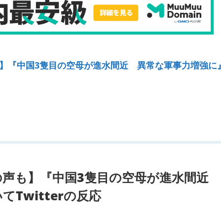
】『中国3隻目の空母が進水間近 異常な軍事力増強に
声も】『中国3隻目の空母が進水間近 
Twitterの反応