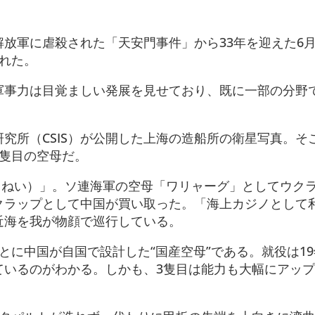
放軍に虐殺された「天安門事件」から33年を迎えた6月
れた。
軍事力は目覚ましい発展を見せており、既に一部の分野
究所（CSIS）が公開した上海の造船所の衛星写真。そ
3隻目の空母だ。
ょうねい）」。ソ連海軍の空母「ワリャーグ」としてウク
クラップとして中国が買い取った。「海上カジノとして
近海を我が物顔で巡行している。
に中国が自国で設計した“国産空母”である。就役は1
ているのがわかる。しかも、3隻目は能力も大幅にアッ