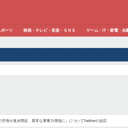
スポーツ
映画・テレビ・音楽・ＳＮＳ
ゲーム・IT・家電・自
空母が進水間近 異常な軍事力増強に』についてTwitterの反応