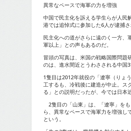
異常なペースで海軍の力を増強
中国で民主化を訴える学生らが人民解
港では追悼式に参加した6人が逮捕さ
民主化への道がさらに遠のく一方、
軍以上」との声もあるのだ。
冒頭の写真は、米国の戦略国際問題研
のは、進水間近とうわさされる中国
1隻目は2012年就役の「遼寧（り
工するも、冷戦後に建造が中止。ス
る」との説明だったが、今では日本
2隻目の「山東」は、「遼寧」をもと
ら、異常なペースで海軍力を増強し
という。