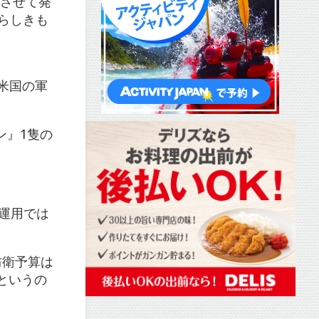
曲させて発
らしきも
米国の軍
ン』1隻の
運用では
防衛予算は
というの