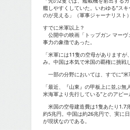
「先の2隻では、艦載機を射出する
艦しやすくしていた。いわゆる“スキ
のが見える」（軍事ジャーナリスト
すでに米軍以上？
公開中の映画「トップガン マーヴ
事力の象徴であった。
「米軍には11隻の空母がありますが
み。中国は本気で米国の覇権に挑戦
一部の分野においては、すでに“米
「最近、『山東』の甲板上に並ぶ無
米海軍より先行している”とのアピー
米国の空母建造費は1隻あたり1.7
約5兆円。中国は約26兆円で、実に
が現状なのである。