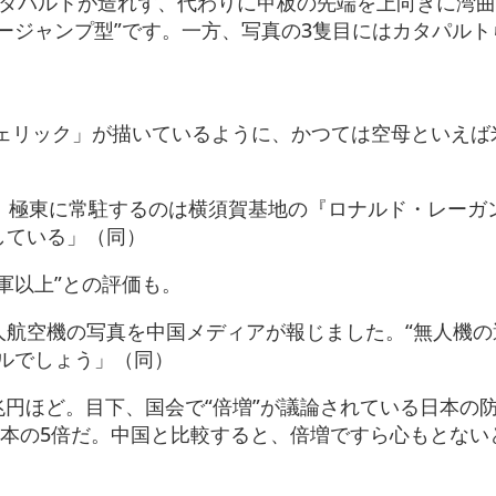
カタパルトが造れず、代わりに甲板の先端を上向きに湾
ージャンプ型”です。一方、写真の3隻目にはカタパルト
）
ェリック」が描いているように、かつては空母といえば
、極東に常駐するのは横須賀基地の『ロナルド・レーガ
している」（同）
軍以上”との評価も。
人航空機の写真を中国メディアが報じました。“無人機の
ルでしょう」（同）
兆円ほど。目下、国会で“倍増”が議論されている日本の
日本の5倍だ。中国と比較すると、倍増ですら心もとない