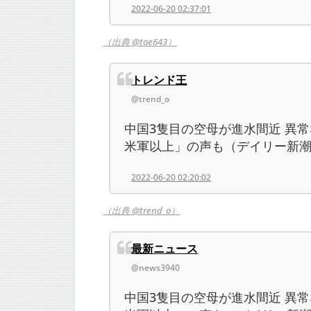
2022-06-20 02:37:01
（出典 @tae643）
トレンド王
@trend_o
中国3隻目の空母が進水間近 異
米軍以上」の声も（デイリー新潮）。(
2022-06-20 02:20:02
（出典 @trend_o）
最新ニュース
@news3940
中国3隻目の空母が進水間近 異