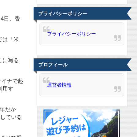
プライバシーポリシー
4日、香
プライバシーポリシー
では「米
こに写る
プロフィール
ライナで起
運営者情報
利用す
9年だか
プしている