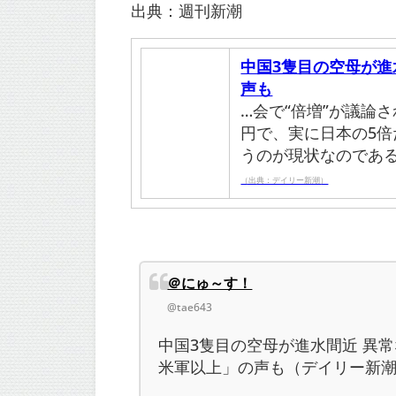
出典：週刊新潮
中国3隻目の空母が
声も
…会で“倍増”が議論
円で、実に日本の5
うのが現状なのであ
（出典：デイリー新潮）
＠にゅ～す！
@tae643
中国3隻目の空母が進水間近 異
米軍以上」の声も（デイリー新潮）。(