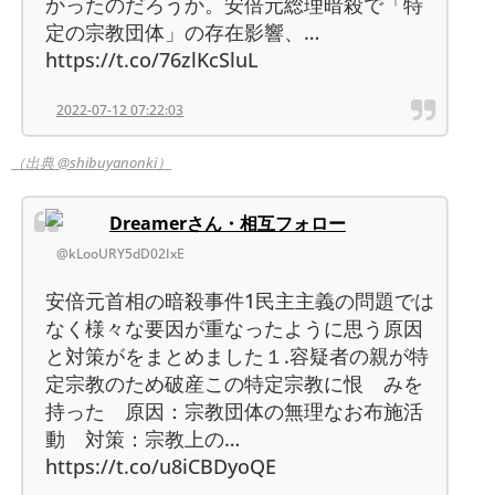
かったのだろうか。安倍元総理暗殺で「特
定の宗教団体」の存在影響、…
https://t.co/76zlKcSluL
2022-07-12 07:22:03
（出典 @shibuyanonki）
Dreamerさん・相互フォロー
@kLooURY5dD02IxE
安倍元首相の暗殺事件1民主主義の問題では
なく様々な要因が重なったように思う原因
と対策がをまとめました１.容疑者の親が特
定宗教のため破産この特定宗教に恨 みを
持った 原因：宗教団体の無理なお布施活
動 対策：宗教上の…
https://t.co/u8iCBDyoQE