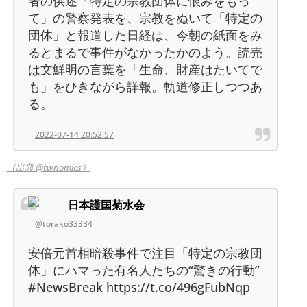
者の供述「特定の宗教団体に恨みをもっ
て」の警察発表を、宗教をぬいて「特定の
団体」と報道した日経は、今朝の紙面をみ
るとまるで事件がなかったかのよう。読売
は文鮮明の言葉を「生命、財産はたいてで
も」をひきながら詳報。軌道修正しつつあ
る。
2022-07-14 20:52:57
（出典 @twnomics）
日本護国菊水会
@torako33334
安倍元首相暗殺事件で注目「特定の宗教団
体」にハマった有名人たちの“驚きの行動”
#NewsBreak https://t.co/496gFubNqp