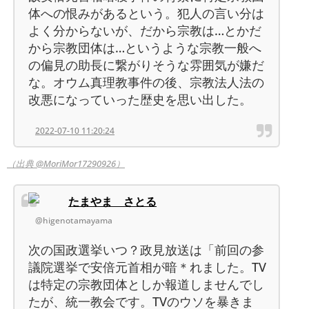
体への恨みがあるという。犯人の言い分は
よく分からないが、だから宗教は…とかだ
から宗教団体は…というような宗教一般へ
の偏見の助長に繋がりそうな雰囲気が嫌だ
な。オウム真理教事件の後、宗教法人法の
改悪になっていった歴史を思い出した。
2022-07-10 11:20:24
（出典 @MoriMor17290926）
たまやま さとる
@higenotamayama
次の国政選挙いつ？政見放送は「前回の参
議院選挙で安倍元首相が暗＊れました。TV
は特定の宗教団体としか報道しませんでし
たが、統一教会です。TVのウソを暴きま