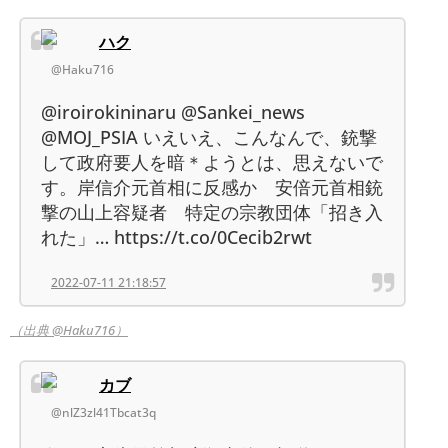
ハク
@Haku716
@iroirokininaru @Sankei_news
@MOJ_PSIA いえいえ、こんなんで、銃撃
して政府要人を暗＊ようとは、思えないで
す。岸信介元首相に反感か 安倍元首相銃
撃の山上容疑者 特定の宗教団体「招き入
れた」… https://t.co/0Cecib2rwt
2022-07-11 21:18:57
（出典 @Haku716）
カブ
@nlZ3zl41Tbcat3q