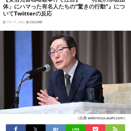
体」にハマった有名人たちの“驚きの行動”』につ
いてTwitterの反応
7月 17, 2022
23分28秒
（出典 webronza.asahi.com）
LINE