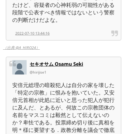
たけど、容疑者の心神耗弱の可能性がある
段階で公表すべき情報ではないという警察
の判断だけだよな。
2022-07-10 13:44:16
（出典 @A_HIRO24）
セキオサム Osamu Seki
@hirijise1
安倍元総理の暗殺犯人は自分の家を壊した
「特定の宗教」に恨みを抱いていた。又安
倍元首相が此処に近いと思った犯人が犯行
に及んだ、とあるが、何故この宗教団体の
名前をマスコミは毅然として伝えないの
か？卑怯である。投票締め切り後に真相を
明＊様に要望する．政教分離を議会で徹底