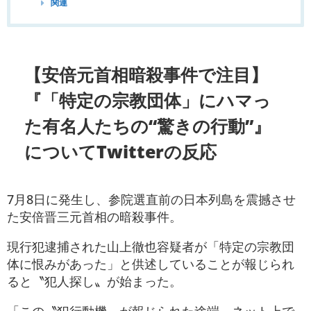
関連
【安倍元首相暗殺事件で注目】
『「特定の宗教団体」にハマっ
た有名人たちの“驚きの行動”』
についてTwitterの反応
7月8日に発生し、参院選直前の日本列島を震撼させ
た安倍晋三元首相の暗殺事件。
現行犯逮捕された山上徹也容疑者が「特定の宗教団
体に恨みがあった」と供述していることが報じられ
ると〝犯人探し〟が始まった。
「この〝犯行動機〟が報じられた途端、ネット上で