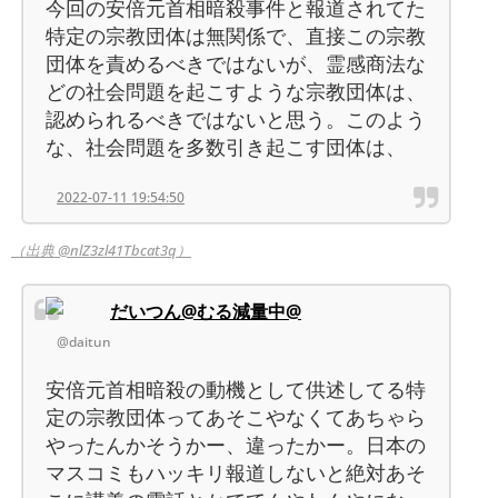
今回の安倍元首相暗殺事件と報道されてた
特定の宗教団体は無関係で、直接この宗教
団体を責めるべきではないが、霊感商法な
どの社会問題を起こすような宗教団体は、
認められるべきではないと思う。このよう
な、社会問題を多数引き起こす団体は、
2022-07-11 19:54:50
（出典 @nlZ3zl41Tbcat3q）
だいつん@むる減量中@
@daitun
安倍元首相暗殺の動機として供述してる特
定の宗教団体ってあそこやなくてあちゃら
やったんかそうかー、違ったかー。日本の
マスコミもハッキリ報道しないと絶対あそ