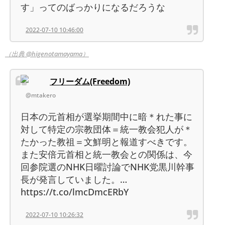
す」ってのばっかりになるだろうな
2022-07-10 10:46:00
（出典 @higenotamayama）
フリーダム(Freedom)
@mtakero
日本の元首相が選挙期間中に暗＊れた事に
対して特定の宗教団体＝統一教会犯人が＊
たかった教祖＝文鮮明と報道すべきです。
また安倍元首相と統一教会との関係は、今
回参院選のNHK日曜討論でNHK党黒川幹事
長が発言していました。…
https://t.co/lmcDmcERbY
2022-07-10 10:26:32