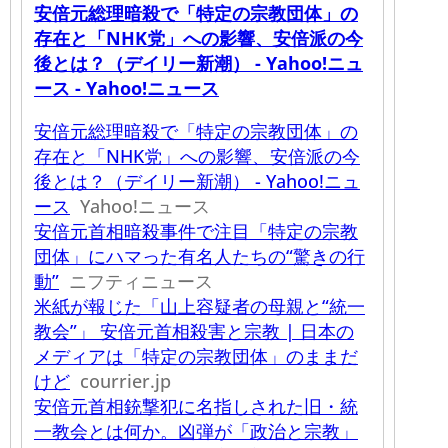
安倍元総理暗殺で「特定の宗教団体」の
存在と「NHK党」への影響、安倍派の今
後とは？（デイリー新潮） - Yahoo!ニュ
ース - Yahoo!ニュース
安倍元総理暗殺で「特定の宗教団体」の
存在と「NHK党」への影響、安倍派の今
後とは？（デイリー新潮） - Yahoo!ニュ
ース
Yahoo!ニュース
安倍元首相暗殺事件で注目「特定の宗教
団体」にハマった有名人たちの“驚きの行
動”
ニフティニュース
米紙が報じた「山上容疑者の母親と“統一
教会”」 安倍元首相殺害と宗教 | 日本の
メディアは「特定の宗教団体」のままだ
けど
courrier.jp
安倍元首相銃撃犯に名指しされた旧・統
一教会とは何か。凶弾が「政治と宗教」