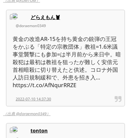
（出典 @XOMTOM）
どらえもん🦞
@doraemon0349
黄金の改造AR-15を持ち黄金の銃弾の王冠
をかぶる「特定の宗教団体」教祖=1.6米議
事堂襲撃にも参加=は半月前から来日中。暗
殺犯は最初は教祖を狙ったが難しく安倍元
首相暗殺に切り替えたと供述。コロナ外国
人訪日規制緩和で、外患を招き入…
https://t.co/AfNqurRRZE
2022-07-10 14:37:30
（出典 @doraemon0349）
tonton