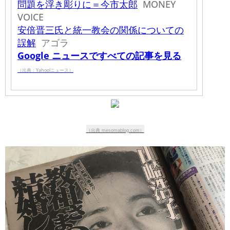
問題を浮き彫りに＝今市太郎
MONEY
VOICE
安倍晋三氏と統一教会の関係についての
誤解
アゴラ
Google ニュースですべての記事を見る
（出典：Yahoo!ニュース）
（出典 mesomablog.com）