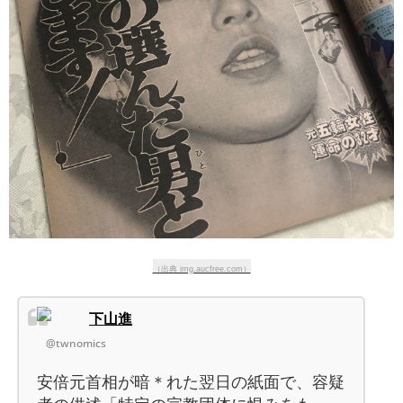
（出典 img.aucfree.com）
下山進
@twnomics
安倍元首相が暗＊れた翌日の紙面で、容疑