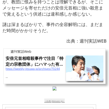
が、教団に恨みを持つことは理解できるが、そこに
メッセージを寄せただけの安倍元首相に強い殺意ま
で覚えるという供述には違和感しか感じない。
謎は深まるばかりで、事件の全容解明には、まだま
だ時間がかかりそうだ。
出典：週刊実話WEB
週刊実話Web
安倍元首相暗殺事件で注目「特
定の宗教団体」にハマった有名
https://weekly-jitsuwa.jp/archives/70244
人たちの“驚きの行動”
...
（出典 jtbmusic.jp）