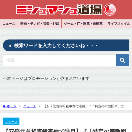
ニュース
映画・テレビ・音楽・SNS
ゲーム・IT・家電・自動車
ライフスタイル
検索ワードを入力してくださいね・・・
※
本ページはプロモーションが含まれています
ホーム
ニュース
【安倍元首相暗殺事件で注目】『「特定の宗教団体」にハ
マった有名人たちの“驚きの行動”』についてTwitterの反応
ニュース
【安倍元首相暗殺事件で注目】『「特定の宗教団