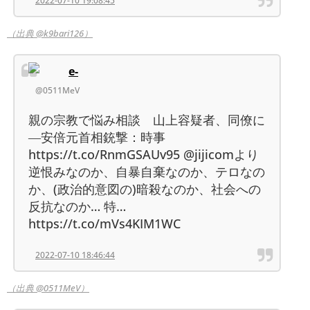
2022-07-10 19:08:45
（出典 @k9bari126）
e-
@0511MeV
親の宗教で悩み相談 山上容疑者、同僚に
―安倍元首相銃撃：時事
https://t.co/RnmGSAUv95 @jijicomより
逆恨みなのか、自暴自棄なのか、テロなの
か、(政治的意図の)暗殺なのか、社会への
反抗なのか… 特…
https://t.co/mVs4KIM1WC
2022-07-10 18:46:44
（出典 @0511MeV）