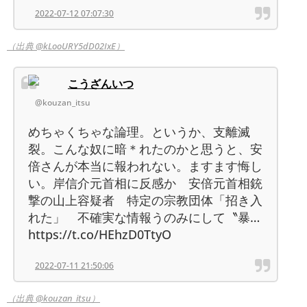
2022-07-12 07:07:30
（出典 @kLooURY5dD02IxE）
こうざんいつ
@kouzan_itsu
めちゃくちゃな論理。というか、支離滅
裂。こんな奴に暗＊れたのかと思うと、安
倍さんが本当に報われない。ますます悔し
い。岸信介元首相に反感か 安倍元首相銃
撃の山上容疑者 特定の宗教団体「招き入
れた」 不確実な情報うのみにして〝暴…
https://t.co/HEhzD0TtyO
2022-07-11 21:50:06
（出典 @kouzan_itsu）