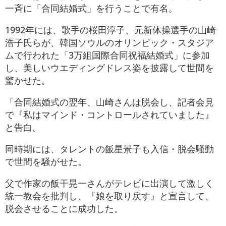
一斉に「合同結婚式」を行うことで有名。
1992年には、歌手の桜田淳子、元新体操選手の山崎
浩子氏らが、韓国ソウルのオリンピック・スタジア
ムで行われた「3万組国際合同祝福結婚式」に参加
し、美しいウエディングドレス姿を披露して世間を
驚かせた。
「合同結婚式の翌年、山崎さんは脱会し、記者会見
で『私はマインド・コントロールされていました』
と告白。
同時期には、タレントの飯星景子も入信・脱会騒動
で世間を騒がせた。
父で作家の飯干晃一さんがテレビに出演して激しく
統一教会を批判し、『娘を取り戻す』と宣言して、
脱会させることに成功した。