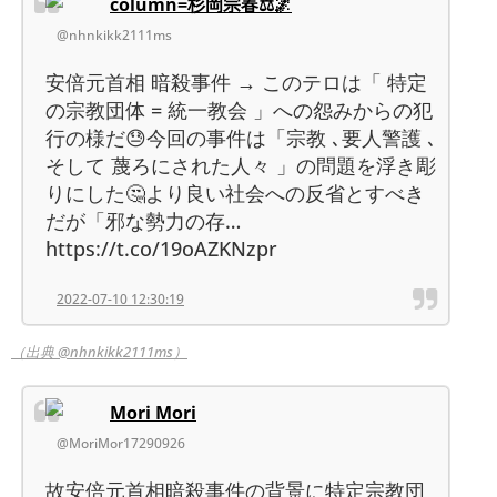
column=杉岡宗春⚖️🌌
@nhnkikk2111ms
安倍元首相 暗殺事件 → このテロは「 特定
の宗教団体 = 統一教会 」への怨みからの犯
行の様だ😓今回の事件は「宗教 ､要人警護 ､
そして 蔑ろにされた人々 」の問題を浮き彫
りにした🤔より良い社会への反省とすべき
だが「邪な勢力の存…
https://t.co/19oAZKNzpr
2022-07-10 12:30:19
（出典 @nhnkikk2111ms）
Mori Mori
@MoriMor17290926
故安倍元首相暗殺事件の背景に特定宗教団