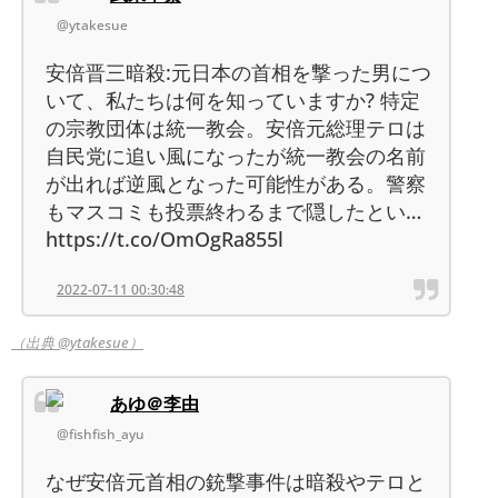
@ytakesue
安倍晋三暗殺:元日本の首相を撃った男につ
いて、私たちは何を知っていますか? 特定
の宗教団体は統一教会。安倍元総理テロは
自民党に追い風になったが統一教会の名前
が出れば逆風となった可能性がある。警察
もマスコミも投票終わるまで隠したとい…
https://t.co/OmOgRa855l
2022-07-11 00:30:48
（出典 @ytakesue）
あゆ＠李由
@fishfish_ayu
なぜ安倍元首相の銃撃事件は暗殺やテロと