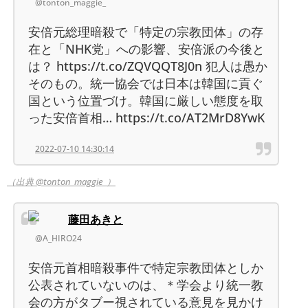
@tonton_maggie_
安倍元総理暗殺で「特定の宗教団体」の存
在と「NHK党」への影響、安倍派の今後と
は？ https://t.co/ZQVQQT8J0n 犯人は愚か
そのもの。統一協会では日本は韓国に貢ぐ
国という位置づけ。韓国に厳しい態度を取
った安倍首相… https://t.co/AT2MrD8YwK
2022-07-10 14:30:14
（出典 @tonton_maggie_）
藤田あきと
@A_HIRO24
安倍元首相暗殺事件で特定宗教団体としか
公表されていないのは、＊学会より統一教
会の方がタブー視されている意見を見かけ