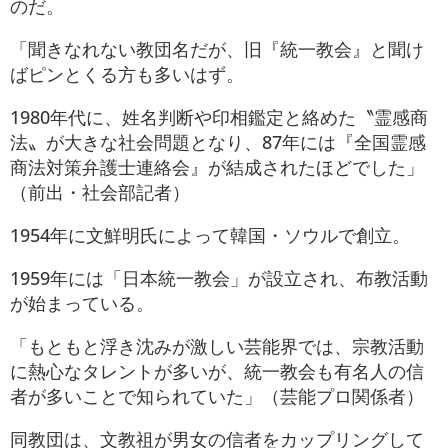
のだ。
「聞きなれない教団名だが、旧『統一教会』と聞け
ばピンとくる方も多いはず。
1980年代に、姓名判断や印相鑑定と絡めた〝霊感商
法〟が大きな社会問題となり、87年には『全国霊感
商法対策弁護士連絡会』が結成されたほどでした」
（前出・社会部記者）
1954年に文鮮明氏によって韓国・ソウルで創立。
1959年には「日本統一教会」が設立され、布教活動
が始まっている。
「もともと浮き沈みが激しい芸能界では、宗教活動
に熱心なタレントが多いが、統一教会も有名人の信
者が多いことで知られていた」（芸能プロ関係者）
同教団は、文教祖が男女の信者をカップリングして