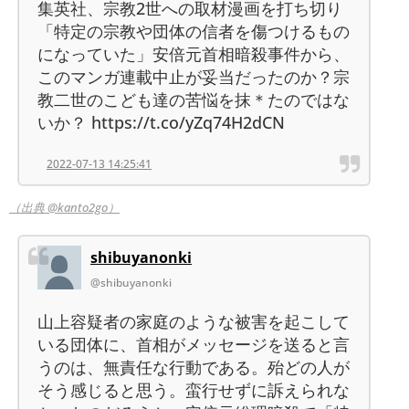
集英社、宗教2世への取材漫画を打ち切り
「特定の宗教や団体の信者を傷つけるもの
になっていた」安倍元首相暗殺事件から、
このマンガ連載中止が妥当だったのか？宗
教二世のこども達の苦悩を抹＊たのではな
いか？ https://t.co/yZq74H2dCN
2022-07-13 14:25:41
（出典 @kanto2go）
shibuyanonki
@shibuyanonki
山上容疑者の家庭のような被害を起こして
いる団体に、首相がメッセージを送ると言
うのは、無責任な行動である。殆どの人が
そう感じると思う。蛮行せずに訴えられな