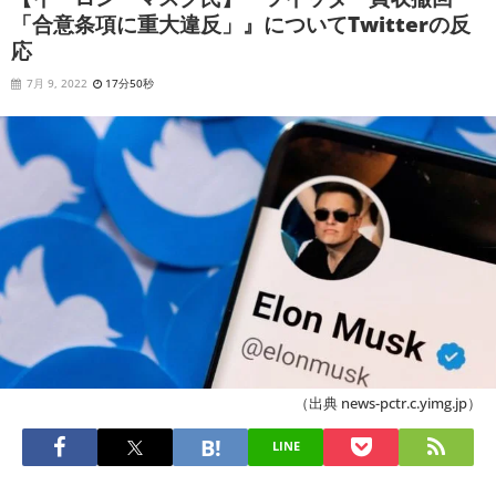
「合意条項に重大違反」』についてTwitterの反
応
7月 9, 2022
17分50秒
（出典 news-pctr.c.yimg.jp）
LINE