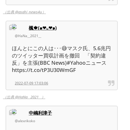
（出典 @asahi_news4u）
楓🍁(๑❤ᴗ❤๑)
@HaNa__2021__
ほんとにこの人は･･･😅マスク氏、5.6兆円
のツイッター買収計画を撤回 「契約違
反」を主張(BBC News)#Yahooニュース
https://t.co/tP3U30WmGF
2022-07-09 17:03:06
（出典 @HaNa__2021__）
中嶋利津子
@alexrikoko