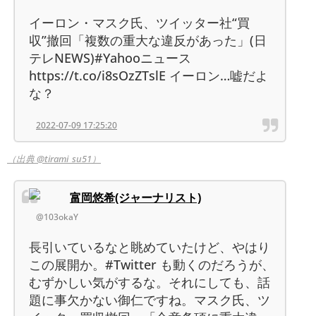
イーロン・マスク氏、ツイッター社“買
収”撤回「複数の重大な違反があった」(日
テレNEWS)#Yahooニュース
https://t.co/i8sOzZTslE イーロン…嘘だよ
な？
2022-07-09 17:25:20
（出典 @tirami_su51）
富岡悠希(ジャーナリスト)
@103okaY
長引いているなと眺めていたけど、やはり
この展開か。#Twitter も動くのだろうが、
むずかしい気がするな。それにしても、話
題に事欠かない御仁ですね。マスク氏、ツ