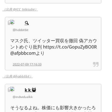
（出典 @JCC_telesube）
🔍
@hobbitbit
マスク氏、ツイッター買収を撤回 偽アカウ
ントめぐり批判 https://t.co/GopuZyBO0R
@afpbbcomより
2022-07-09 17:16:33
（出典 @hobbitbit）
k k 😺
@individualkk
そうなるよね。株価にも影響大きかったろ