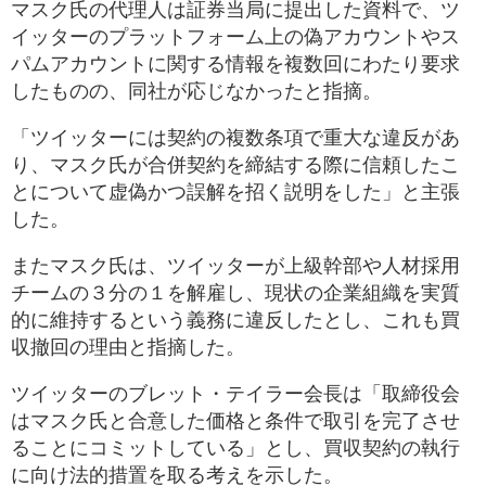
マスク氏の代理人は証券当局に提出した資料で、ツ
イッターのプラットフォーム上の偽アカウントやス
パムアカウントに関する情報を複数回にわたり要求
したものの、同社が応じなかったと指摘。
「ツイッターには契約の複数条項で重大な違反があ
り、マスク氏が合併契約を締結する際に信頼したこ
とについて虚偽かつ誤解を招く説明をした」と主張
した。
またマスク氏は、ツイッターが上級幹部や人材採用
チームの３分の１を解雇し、現状の企業組織を実質
的に維持するという義務に違反したとし、これも買
収撤回の理由と指摘した。
ツイッターのブレット・テイラー会長は「取締役会
はマスク氏と合意した価格と条件で取引を完了させ
ることにコミットしている」とし、買収契約の執行
に向け法的措置を取る考えを示した。