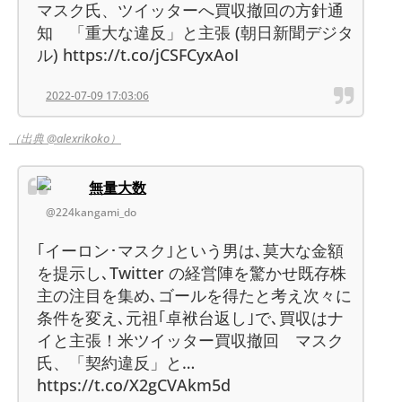
マスク氏、ツイッターへ買収撤回の方針通
知 「重大な違反」と主張 (朝日新聞デジタ
ル) https://t.co/jCSFCyxAoI
2022-07-09 17:03:06
（出典 @alexrikoko）
無量大数
@224kangami_do
｢イーロン･マスク｣という男は､莫大な金額
を提示し､Twitter の経営陣を驚かせ既存株
主の注目を集め､ゴールを得たと考え次々に
条件を変え､元祖｢卓袱台返し｣で､買収はナ
イと主張！米ツイッター買収撤回 マスク
氏、「契約違反」と…
https://t.co/X2gCVAkm5d