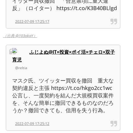
イッター買収撤回 「合意条項に重大違
反」（ロイター） https://t.co/K3B40BLlgd
2022-07-09 17:25:17
（出典 @103okaY）
ふじよぬ@IT×投資×ポイ活×チェロ×双子
育児
@reltia
マスク氏、ツイッター買収を撤回 重大な
契約違反と主張 https://t.co/hkgo2cc1wc
公言し、一度契約を結んだ大規模買収案件
を、そんな簡単に撤回できるものなのだろ
うか？撤回できても、信用を失う行為。
2022-07-09 17:25:12