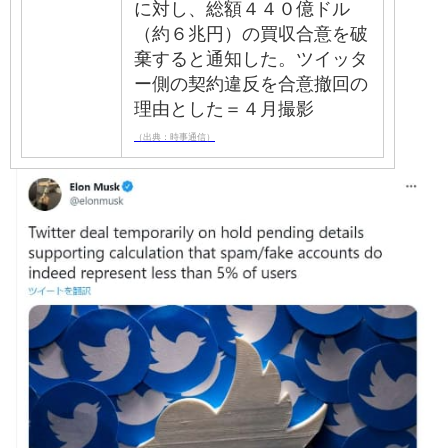
に対し、総額４４０億ドル
（約６兆円）の買収合意を破
棄すると通知した。ツイッタ
ー側の契約違反を合意撤回の
理由とした＝４月撮影
（出典：時事通信）