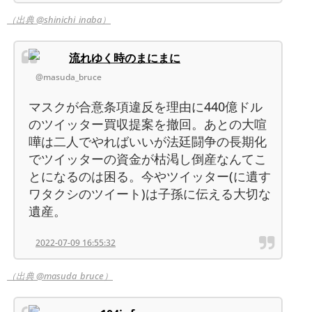
（出典 @shinichi_inaba）
流れゆく時のまにまに
@masuda_bruce
マスクが合意条項違反を理由に440億ドル
のツイッター買収提案を撤回。あとの大喧
嘩は二人でやればいいが法廷闘争の長期化
でツイッターの資金が枯渇し倒産なんてこ
とになるのは困る。今やツイッター(に遺す
ワタクシのツイート)は子孫に伝える大切な
遺産。
2022-07-09 16:55:32
（出典 @masuda_bruce）