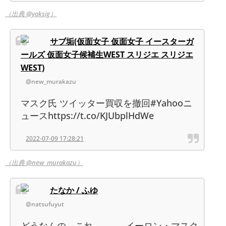
（出典 @yoksig）
サブ垢(仮面女子 仮面女子 イースターガ
ールズ 仮面女子候補生WEST スリジエ スリジエ
WEST)
@new_murakazu
マスク氏 ツイッター買収を撤回#Yahooニ
ュースhttps://t.co/KJUbplHdWe
2022-07-09 17:28:21
（出典 @new_murakazu）
たなか / ふゆ
@natsufuyut
どうなんの、これ…… →イーロン・マスク