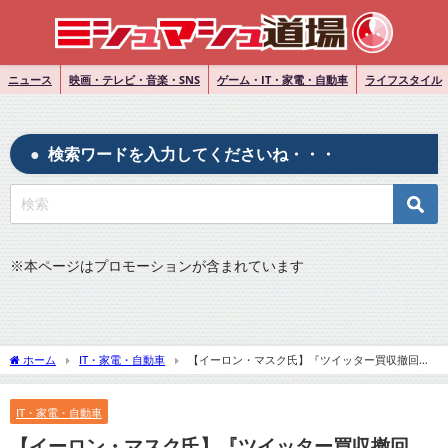
ニュース
映画・テレビ・音楽・SNS
ゲーム・IT・家電・自動車
ライフスタイル
検索ワードを入力してくださいね・・・
※
本ページはプロモーションが含まれています
ホーム
IT・家電・自動車
【イーロン・マスク氏】『ツイッター買収撤回
「合意条項に重大違反」』についてTwitterの反応
IT・家電・自動車
【イーロン・マスク氏】『ツイッター買収撤回