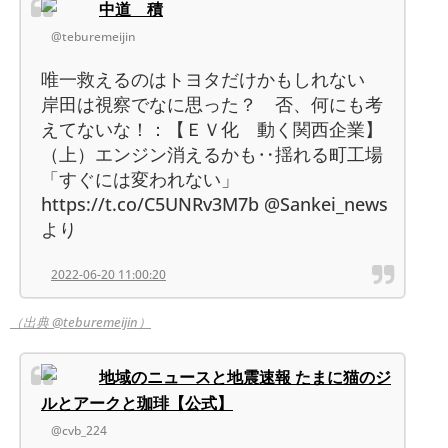
中道 積
@teburemeijin
唯一救えるのはトヨタだけかもしれない
岸田は視察でなに思った？ 否、何にも考
えてないな！：【ＥＶ化 動く関西企業】
（上）エンジン消えるかも‥揺れる町工場
「すぐには変われない」
https://t.co/C5UNRv3M7b @Sankei_news
より
2022-06-20 11:00:20
（出典 @teburemeijin）
地域のニュースと地震速報 たまに猫のジ
ルとアークと珈琲【公式】
@cvb_224