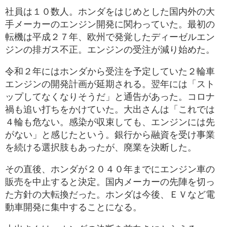
社員は１０数人。ホンダをはじめとした国内外の大
手メーカーのエンジン開発に関わっていた。最初の
転機は平成２７年、欧州で発覚したディーゼルエン
ジンの排ガス不正。エンジンの受注が減り始めた。
令和２年にはホンダから受注を予定していた２輪車
エンジンの開発計画が延期される。翌年には「スト
ップしてなくなりそうだ」と通告があった。コロナ
禍も追い打ちをかけていた。大出さんは「これでは
４輪も危ない。感染が収束しても、エンジンには先
がない」と感じたという。銀行から融資を受け事業
を続ける選択肢もあったが、廃業を決断した。
その直後、ホンダが２０４０年までにエンジン車の
販売を中止すると決定。国内メーカーの先陣を切っ
た方針の大転換だった。ホンダは今後、ＥＶなど電
動車開発に集中することになる。