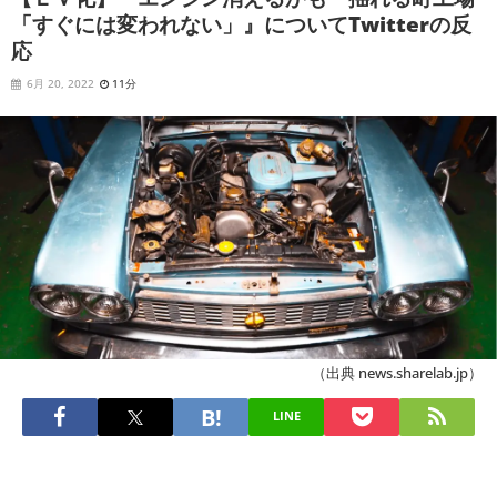
「すぐには変われない」』についてTwitterの反
応
6月 20, 2022
11分
（出典 news.sharelab.jp）
LINE