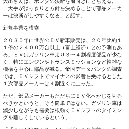
大出さんは、ホンダの決断を前向きにとらえる。
「大手がはっきりと方針を決めることで部品メーカ
ーは決断がしやすくなる」と話す。
新規事業を模索
２０３５年に世界のＥＶ新車販売は、２０年比約１
１倍の２４００万台以上（富士経済）との予測もあ
る。ＥＶはガソリン車より３〜４割程度部品が少な
く、特にエンジンやトランスミッションなど複雑な
機構を中心に部品が減る。帝国データバンクの調査
では、ＥＶシフトでマイナスの影響を受けるとした
１次部品メーカーは４割近くに上った。
ただ、部品メーカーもただちにＥＶ化へかじを切る
べきかというと、そう簡単ではない。ガソリン車は
減少しながらも需要は根強くＥＶシフトのタイミン
グを難しくしているという。