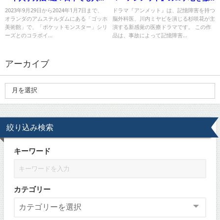
可能！＜ポケモン ゴッホ美術館
底解説！
2023年9月29日から2024年1月7日まで、
ドラマ『アンメット』は、記憶障害を持つ
オランダのアムステルダムにある「ゴッホ
脳外科医、川内ミヤビを演じる杉咲花が主
＞
美術館」で、「ポケットモンスター」シリ
演する新感覚の医療ドラマです。 この作
ーズとのコラボイ...
品は、事故によって記憶障害...
アーカイブ
絞り込み検索
キーワード
カテゴリー