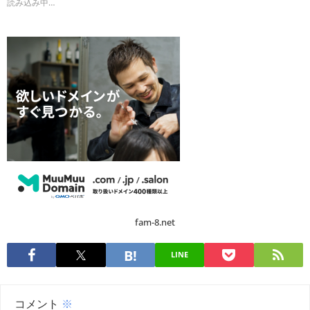
読み込み中…
fam-8.net
LINE
コメント
※