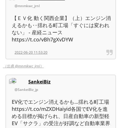
@mnmkwc_jrnl
【ＥＶ化 動く関西企業】（上）エンジン消
えるかも‥揺れる町工場「すぐには変われ
ない」 - 産経ニュース
https://t.co/vBh7gXvDYW
2022-06-20 11:53:20
（出典 @mnmkwc_jrnl）
SankeiBiz
@SankeiBiz_jp
EV化でエンジン消えるかも…揺れる町工場
https://t.co/mZXDHaiyid各国でEV化を進
める目標が掲げられ、日産自動車の新型軽
EV「サクラ」の受注が好調など自動車業界