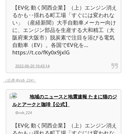
【EV化 動く関西企業】（上）エンジン消え
るかも‥揺れる町工場「すぐには変われな
い」 （産経新聞）大手自動車メーカー向け
に、エンジン部品を生産する大和精工（大
阪府東大阪市）脱炭素で注目を浴びる電気
自動車（EV）。各国でEV化を…
https://t.co/fKy0x9jxlG
2022-06-20 10:43:14
（出典 @cvb_224）
地域のニュースと地震速報 たまに猫のジ
ルとアークと珈琲【公式】
@cvb_224
【EV化 動く関西企業】（上）エンジン消え
るかも‥揺れる町工場「すぐには変われな