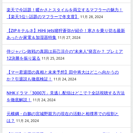
楽天で今話題！暖かさとスタイルを両立するマフラーの魅力！
【楽天1位✨話題のマフラーで冬支度】
11月 28, 2024
【ZIPキテルネ】HiHi Jets猪狩蒼弥が紹介！寒さを乗り切る最新
あったか家電＆加湿器特集
11月 27, 2024
侍ジャパン敗戦の真因は辰己涼介の“未来人”発言か？ プレミア
12決勝を振り返る
11月 25, 2024
【マー君退団の真相と未来予想】田中将大はどこへ向かうの
か？引退説も徹底検証！
11月 24, 2024
NHKドラマ「3000万」見逃し配信はどこで？全話視聴する方法
を徹底解説！
11月 24, 2024
元横綱・白鵬の宮城野親方の現在の活動と相撲界での役割と
は？
11月 24, 2024