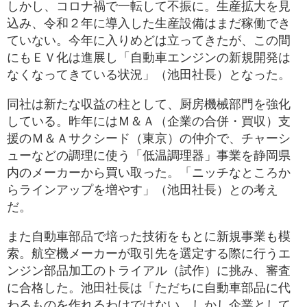
しかし、コロナ禍で一転して不振に。生産拡大を見
込み、令和２年に導入した生産設備はまだ稼働でき
ていない。今年に入りめどは立ってきたが、この間
にもＥＶ化は進展し「自動車エンジンの新規開発は
なくなってきている状況」（池田社長）となった。
同社は新たな収益の柱として、厨房機械部門を強化
している。昨年にはＭ＆Ａ（企業の合併・買収）支
援のＭ＆Ａサクシード（東京）の仲介で、チャーシ
ューなどの調理に使う「低温調理器」事業を静岡県
内のメーカーから買い取った。「ニッチなところか
らラインアップを増やす」（池田社長）との考え
だ。
また自動車部品で培った技術をもとに新規事業も模
索。航空機メーカーが取引先を選定する際に行うエ
ンジン部品加工のトライアル（試作）に挑み、審査
に合格した。池田社長は「ただちに自動車部品に代
わるものを作れるわけではない。しかし企業として