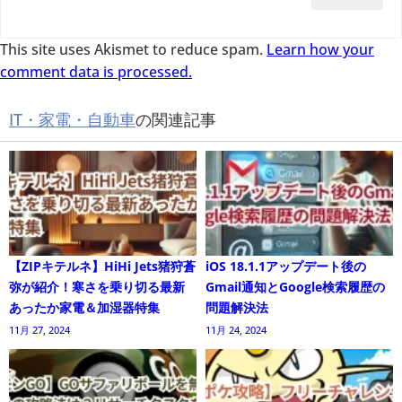
This site uses Akismet to reduce spam.
Learn how your
comment data is processed.
IT・家電・自動車
の関連記事
【ZIPキテルネ】HiHi Jets猪狩蒼
iOS 18.1.1アップデート後の
弥が紹介！寒さを乗り切る最新
Gmail通知とGoogle検索履歴の
あったか家電＆加湿器特集
問題解決法
11月 27, 2024
11月 24, 2024