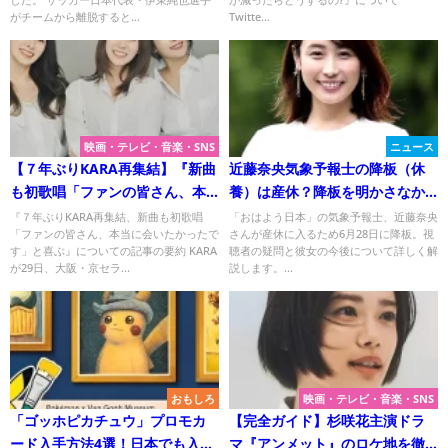
の反応
がチームから離脱すると...
Twitte...
映画・テレビ・音楽・SNS
ニュース
【７年ぶりKARA再集結】『新曲
近藤奈央気象予報士の降板（休
も初歌唱「ファンの皆さん、本
養）は産休？降板を明かさなか
当に会いたかったです」と喜
った理由は？
『７年ぶりKARA再集結、新曲も初歌唱
「おはよう日本」の気象予報士、近藤奈央
「ファンの皆さん、本当に会いたかったで
さんが産休に入るため6月28日に降板。視
ぶ』についてTwitterの反応
す」と喜ぶ』についての記事の要約 KARA
聴者の疑問と彼女の今後について詳しく解
が29日、大阪・京セラ...
説します。...
おもしろ
映画・テレビ・音楽・SNS
「ゴッホピカチュウ」プロモカ
【完全ガイド】杉咲花主演ドラ
ード入手方法4選！日本でも入手
マ『アンメット』のロケ地を徹