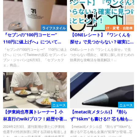
ライフスタイル
IT・家電・自動車
『セブンの“100円コーヒー”
【ONEレシート】『ワンくんを
110円に値上げへ』について
探せ』で見つからない？確実に
Twitterの反応
見つけるための攻略法とヒン
『セブンの“100円コーヒー” 110円に値上
ONEレシートの『ワンくんを探せ』で見
げへ』についてTwitterの反応 セブン‐イレ
つからない理由と、確実に探し出すための
ト！
ブン・ジャパンは6月3日、「セブンカフ
効果的な攻略法を徹底解説！...
ェ」商品...
ニュース
ニュース
【伊東純也専属トレーナー】小
【metacil(メタシル)】『削ら
林直行のwikiプロフ！経歴や著
ず“16km”も書ける!? 芯も軸も金
書！
属の“鉛筆”が登場…芯が減ったら
2024年2月3日、週刊新潮が新たに伊東純
【metacil(メタシル)】『削らず“16km”も
也選手の性的加害に関する詳細を報道しま
書ける!? 芯も軸も金属の“鉛筆”が登場…芯
どうするの?』についてTwitter
した。 サッカー日本代表・伊東純也選手
が減ったらどうするの?』について