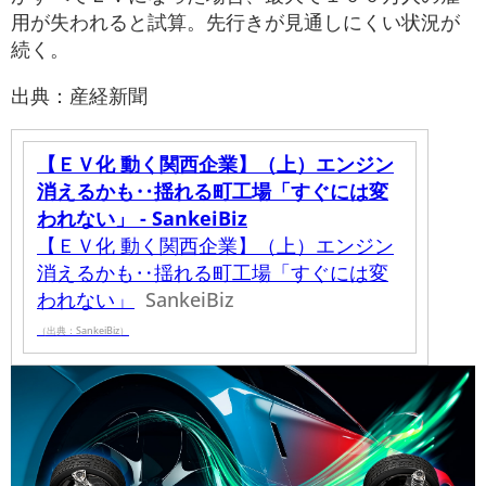
用が失われると試算。先行きが見通しにくい状況が
続く。
出典：産経新聞
【ＥＶ化 動く関西企業】（上）エンジン
消えるかも‥揺れる町工場「すぐには変
われない」 - SankeiBiz
【ＥＶ化 動く関西企業】（上）エンジン
消えるかも‥揺れる町工場「すぐには変
われない」
SankeiBiz
（出典：SankeiBiz）