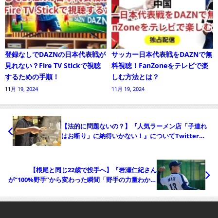
登録なしでDAZNの日本代表戦が
サッカー日本代表戦をDAZNで無
見れない？Fire TV Stickで視聴
料視聴！FanZoneをテレビで楽
するための手順！
しむ方法とは？
11月 19, 2024
11月 19, 2024
【法的に問題ないの？】『人気ラーメン店「子連れ
はお断り」に納得いかない！』についてTwitterの
反応
【根尾と同じ22歳で投手へ】『岩瀬仁紀さん
が“100%野手”から変わった瞬間「野手の力量わかっ
たけど投手は未知」』についてTwitterの反応