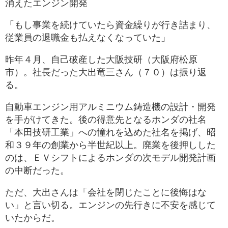
消えたエンジン開発
「もし事業を続けていたら資金繰りが行き詰まり、
従業員の退職金も払えなくなっていた」
昨年４月、自己破産した大阪技研（大阪府松原
市）。社長だった大出竜三さん（７０）は振り返
る。
自動車エンジン用アルミニウム鋳造機の設計・開発
を手がけてきた。後の得意先となるホンダの社名
「本田技研工業」への憧れを込めた社名を掲げ、昭
和３９年の創業から半世紀以上。廃業を後押しした
のは、ＥＶシフトによるホンダの次モデル開発計画
の中断だった。
ただ、大出さんは「会社を閉じたことに後悔はな
い」と言い切る。エンジンの先行きに不安を感じて
いたからだ。