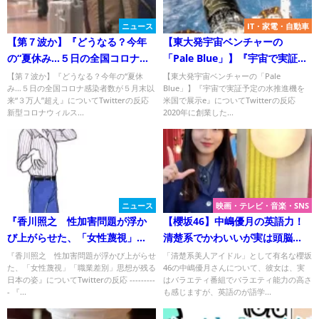
ニュース
IT・家電・自動車
【第７波か】『どうなる？今年
【東大発宇宙ベンチャーの
の“夏休み…５日の全国コロナ感
「Pale Blue」】『宇宙で実証予
染者数が５月末以来“３万人”超
定の水推進機を米国で展示e』に
【第７波か】『どうなる？今年の“夏休
【東大発宇宙ベンチャーの「Pale
み…５日の全国コロナ感染者数が５月末以
Blue」】『宇宙で実証予定の水推進機を
え』について
ついてTwitterの反応
来“３万人”超え』についてTwitterの反応
米国で展示e』についてTwitterの反応
新型コロナウィルス...
2020年に創業した...
ニュース
映画・テレビ・音楽・SNS
『香川照之 性加害問題が浮か
【櫻坂46】中嶋優月の英語力！
び上がらせた、「女性蔑視」
清楚系でかわいいが実は頭脳
「職業差別」思想が残る日本の
派？
『香川照之 性加害問題が浮かび上がらせ
「清楚系美人アイドル」として有名な櫻坂
た、「女性蔑視」「職業差別」思想が残る
46の中嶋優月さんについて、彼女は、実
姿』についてTwitterの反応
日本の姿』についてTwitterの反応 ---------
はバラエティ番組でバラエティ能力の高さ
- 『...
も感じますが、英語のが語学...