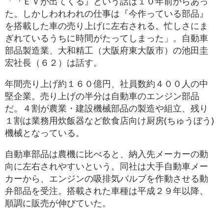
「『ＥＶが出てくる』という話は１０年前からあっ
た。しかしわれわれの仕事は『今作っている部品』
を搭載した車の売り上げに左右される。忙しさにま
ぎれているうちに時間がたってしまった」。自動車
部品製造業、大和精工（大阪府東大阪市）の池田圭
宏社長（６２）は話す。
年間売り上げ約１６０億円、社員数約４００人の中
堅企業。売り上げの半分は自動車のエンジン部品
だ。４割が農業・建設機械部品の製造や組立、残り
１割は業務用炊飯器など飲食店向け厨房(ちゅうぼう)
機械となっている。
自動車部品は農機に比べると、納入先メーカーの動
向に左右されやすいという。同社は大手自動車メー
カーから、エンジンの吸排気バルブを作動させる動
弁部品を受注。搭載された車種は平成２９年以降、
順調に販売が伸びていた。