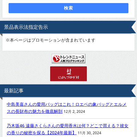
検索
景品表示法指定告示
※
本ページはプロモーションが含まれています
最新記事
中島美嘉さんの愛用バッグはこれ！ロエベの象バッグとエルメ
スの長財布の魅力を徹底解剖
12月 2, 2024
乃木坂46 遠藤さくらさんの愛用香水は何？どこで買える？彼女
の香りの秘密を探る【2024年最新】
11月 30, 2024