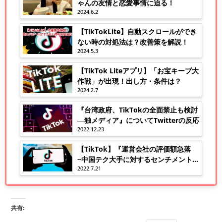
ゃんの友情と恋愛事情に迫る！
2024.6.2
【TikTokLite】自動スクロールができ
ない時の対処法は？改善策を解説！
2024.5.3
【TikTok Liteアプリ】「お宝キープ大
作戦」が出現！出し方・条件は？
2024.2.7
『台湾政府、TikTokの全面禁止も検討
―独メディア』についてTwitterの反応
2022.12.23
【TikTok】『運営会社の評価額急落
−中国テク大手に対するセンチメント悪
2022.7.21
化』についてTwitterの反応
共有: