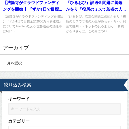
【法隆寺がクラウドファンディ
『ひるおび』誤送金問題に眞鍋
ングを開始 】『ずか1日で目標金
かをり「役所のミスで若者の人
額2000万円を達成』について
生がめちゃくちゃ」発言で批判
【法隆寺がクラウドファンディングを開始
『ひるおび』誤送金問題に眞鍋かをり「役
】『ずか1日で目標金額2000万円を達成』
所のミスで若者の人生がめちゃくちゃ」発
Twitterの反応
についてTwitterの反応 世界遺産の法隆寺
言で批判・・ネットの反応まとめ！ 眞鍋
は6月15日...
かをりさんは、この男につい...
アーカイブ
絞り込み検索
キーワード
カテゴリー