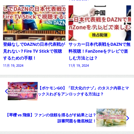
登録なしでDAZNの日本代表戦が
サッカー日本代表戦をDAZNで無
見れない？Fire TV Stickで視聴
料視聴！FanZoneをテレビで楽
するための手順！
しむ方法とは？
11月 19, 2024
11月 19, 2024
【ポケモンGO】「巨大化のナゾ」のタスク内容とマ
ックスわざをアンロックする方法は？
【琴櫻 vs 飛猿】ファンの信頼を揺るがす結果とは？
誤審問題を徹底検証！