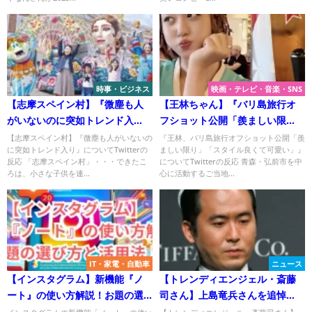
時事・ビジネス
映画・テレビ・音楽・SNS
【志摩スペイン村】『微塵も人
【王林ちゃん】『バリ島旅行オ
がいないのに突如トレンド入
フショット公開「羨ましい限
り』についてTwitterの反応
り」「スタイル良くて可愛
【志摩スペイン村】『微塵も人がいないの
『王林、バリ島旅行オフショット公開「羨
に突如トレンド入り』についてTwitterの
ましい限り」「スタイル良くて可愛い」』
い」』についてTwitterの反応
反応 「志摩スペイン村」・・・できたこ
についてTwitterの反応 青森・弘前市を中
ろは、小さな子供を連...
心に活動するご当地...
IT・家電・自動車
ニュース
【インスタグラム】新機能『ノ
【トレンディエンジェル・斎藤
ート』の使い方解説！お題の選
司さん】上島竜兵さんを追悼
び方と活用法！
「みんな汚れるロケで背中を流