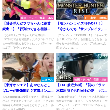
映画・テレビ・音楽・SNS
IT・家電・自動車
【賛否呼んだフワちゃんに絶賛
【モンハンライズ49%OFF！】
続出！】『行列のできる相談
『今からでも『サンブレイク』
所』女子プロレスデビューにつ
を目指したくなる、お得なセー
『賛否呼んだフワちゃんに絶賛続出！
【モンハンライズ49%OFF！】『今からで
『行列のできる相談所』女子プロレスデビ
も『サンブレイク』を目指したくなる、お
いてTwitterの反応
ルが開催』について
ューが期待集めるワケ』についてTwitter
得なセールが開催』についてTwitterの反
の反応 『行列のできる...
応 カプコンは、...
ニュース
映画・テレビ・音楽・SNS
【東海オンエア】あやなんとし
【EXIT兼近大樹】『初のドラマ
ばゆーが離婚間近？東海オンエ
本格出演で男性同士の愛 キス
ア・てつやに怒りの投稿！
シーン後も気さく「やってん
人気YouTuberの柴田礼菜さん（通称あや
【EXIT兼近大樹】『初のドラマ本格出演で
なん）と東海オンエアのしばゆーこと柴田
男性同士の愛 キスシーン後も気さく「や
ね！」』についてTwitterの反応
裕輔さんの結婚が話題となりましたが、あ
ってんね！」』についてTwitterの反応 お
やなんさんが2023...
笑いコンビ・E...