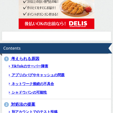
Contents
考えられる原因
1
TikTokのサーバー障害
アプリのバグやキャッシュの問題
ネットワーク接続の不具合
シャドウバンの可能性
対処法の提案
2
別アカウントでのテスト投稿