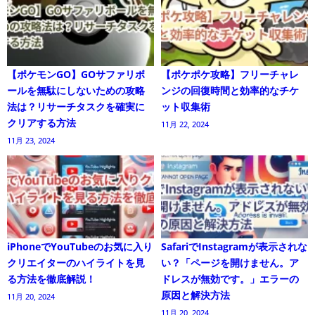
【ポケモンGO】GOサファリボ
【ポケポケ攻略】フリーチャレ
ールを無駄にしないための攻略
ンジの回復時間と効率的なチケ
法は？リサーチタスクを確実に
ット収集術
クリアする方法
11月 22, 2024
11月 23, 2024
iPhoneでYouTubeのお気に入り
SafariでInstagramが表示されな
クリエイターのハイライトを見
い？「ページを開けません。ア
る方法を徹底解説！
ドレスが無効です。」エラーの
原因と解決方法
11月 20, 2024
11月 20, 2024