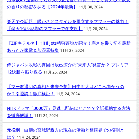
の香りの秘密を探る【2024年最新】
11月 30, 2024
楽天で今話題！暖かさとスタイルを両立するマフラーの魅力！
【楽天1位✨話題のマフラーで冬支度】
11月 28, 2024
【ZIPキテルネ】HiHi Jets猪狩蒼弥が紹介！寒さを乗り切る最新
あったか家電＆加湿器特集
11月 27, 2024
侍ジャパン敗戦の真因は辰己涼介の“未来人”発言か？ プレミア
12決勝を振り返る
11月 25, 2024
【マー君退団の真相と未来予想】田中将大はどこへ向かうの
か？引退説も徹底検証！
11月 24, 2024
NHKドラマ「3000万」見逃し配信はどこで？全話視聴する方法
を徹底解説！
11月 24, 2024
元横綱・白鵬の宮城野親方の現在の活動と相撲界での役割と
は？
11月 24, 2024