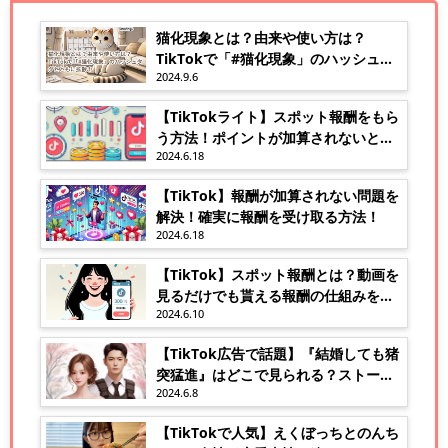
猫化現象とは？由来や使い方は？
TikTokで「#猫化現象」のハッシュタ
2024.9.6
グとともに拡散！
【TikTokライト】スポット報酬をもら
う方法！ポイントが加算されないとお
2024.6.18
悩みの方へ
【TikTok】報酬が加算されない問題を
解決！確実に報酬を受け取る方法！
2024.6.18
【TikTok】スポット報酬とは？動画を
見るだけでも貰える報酬の仕組みを解
2024.6.10
説！
【TikTok広告で話題】『結婚しても猪
突猛進』はどこで見られる？ストーリ
2024.6.8
ーや視聴方法を解説！
【TikTokで人気】えくぼっちとのんち