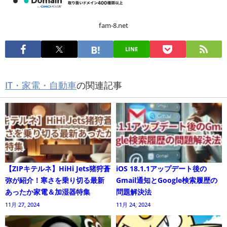
fam-8.net
LINE
IT・家電・自動車
の関連記事
【ZIPキテルネ】HiHi Jets猪狩蒼
iOS 18.1.1アップデート後の
弥が紹介！寒さを乗り切る最新
Gmail通知とGoogle検索履歴の
あったか家電＆加湿器特集
問題解決法
11月 27, 2024
11月 24, 2024