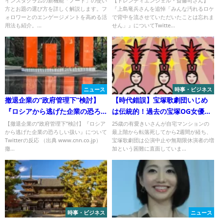
インスタグラムの新機能「ノート」の使い
【トレンディエンジェル・斎藤司さん】
方とお題の選び方を詳しく解説します。フ
『上島竜兵さんを追悼「みんな汚れるロケ
させていただいたことは忘れま
ォロワーとのエンゲージメントを高める活
で背中を流させていただいたことは忘れま
せん」
用法も紹介。...
せん」』についてTwitte...
ニュース
時事・ビジネス
撤退企業の“政府管理下”検討】
【時代錯誤】宝塚歌劇団いじめ
『ロシアから逃げた企業の恐ろ
は伝統的！過去の宝塚OG女優が
しい扱い』についてTwitterの反
語るいじめ！このままでよい
【撤退企業の“政府管理下”検討】『ロシア
25歳の有愛きいさんが自宅マンションの
から逃げた企業の恐ろしい扱い』について
最上階から転落死してから2週間が経ち、
応
か？
Twitterの反応 （出典 www.cnn.co.jp）
宝塚歌劇団は公演中止や無期限休演者の増
撤...
加という困難に直面していま...
時事・ビジネス
ニュース