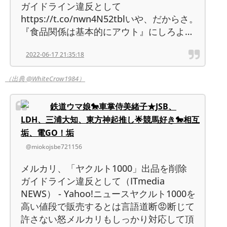
ガイドライン違反として
https://t.co/nwn4N52tblいや、だからさ。
『食品関係は基本的にアウト』にしろよ…
2022-06-17 21:35:18
（出典 @WhiteCrow1984）
鉄道ウマ娘🐎車掌侍美緒子★JSB、
LDH、三浦大知、東方神起推し🌟競馬好き🐎相互
垢、電GO！垢
@miokojsbe721156
メルカリ、「ヤクルト1000」出品を削除
ガイドライン違反として（ITmedia
NEWS） - Yahoo!ニュースヤクルト1000を
高い値段で販売するとは言語道断😡断じて
許さない怒メルカリもしっかり対応して頂