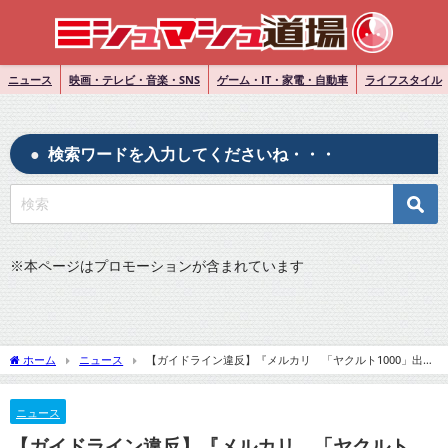
ニュース
映画・テレビ・音楽・SNS
ゲーム・IT・家電・自動車
ライフスタイル
検索ワードを入力してくださいね・・・
※
本ページはプロモーションが含まれています
ホーム
ニュース
【ガイドライン違反】『メルカリ 「ヤクルト1000」出品
を削除』についてTwitterの反応
ニュース
【ガイドライン違反】『メルカリ 「ヤクルト