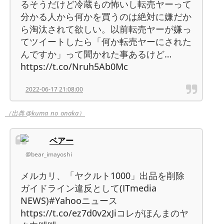
るそうだけど冷蔵もの怖いし転売ヤーって
分かる人から何かを買うのは絶対に嫌だか
ら淘汰されて欲しい。以前転売ヤーが嫌っ
てツイートしたら「何か転売ヤーにされた
んですか」って聞かれた事あるけど…
https://t.co/Nruh5Ab0Mc
2022-06-17 21:08:00
（出典 @kuma_no_onaka）
ベアー
@bear_imayoshi
メルカリ、「ヤクルト1000」出品を削除
ガイドライン違反として(ITmedia
NEWS)#Yahooニュース
https://t.co/ez7d0v2xJiコレがほんまのヤ