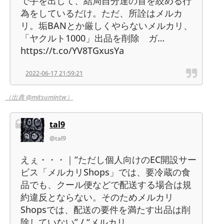
で手を出して、結局自分達の首を絞める行
為をしているだけ。ただ、所詮はメルカ
リ。垢BANとか厳しくやらないメルカリ、
「ヤクルト1000」出品を削除 ガ…
https://t.co/YV8TGxusYa
2022-06-17 21:59:21
（出典 @mitsumintw）
tal9
@tal9
えぇ・・・｜“ただし個人向けのEC開設サー
ビス「メルカリShops」では、要冷蔵の食
品でも、クール便などで配送する場合は規
約違反とならない。そのためメルカリ
Shopsでは、配送の要件を満たす出品は削
除していない” / “メルカリ、…