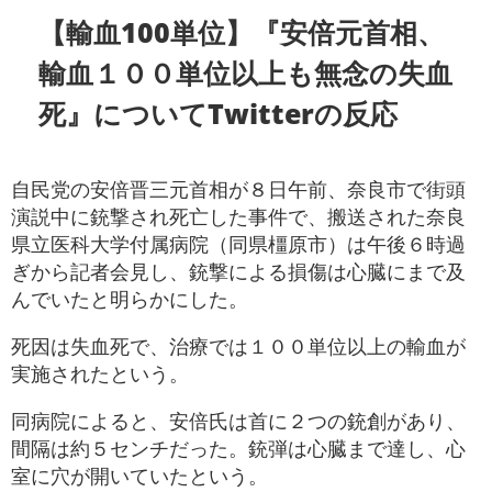
【輸血100単位】『安倍元首相、
輸血１００単位以上も無念の失血
死』についてTwitterの反応
自民党の安倍晋三元首相が８日午前、奈良市で街頭
演説中に銃撃され死亡した事件で、搬送された奈良
県立医科大学付属病院（同県橿原市）は午後６時過
ぎから記者会見し、銃撃による損傷は心臓にまで及
んでいたと明らかにした。
死因は失血死で、治療では１００単位以上の輸血が
実施されたという。
同病院によると、安倍氏は首に２つの銃創があり、
間隔は約５センチだった。銃弾は心臓まで達し、心
室に穴が開いていたという。