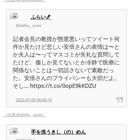
ふらい🍤
@ebifry__sumi
記者会見の教授が態度悪いってツイート何
件か見たけど悲しい安倍さんの表情は〜と
か夫人は〜ってマスコミが失礼な質問して
たけど、傷しか見てないとか冷静で医療に
関係ないことは一切話さないで素敵だっ
た。安倍さんのプライバシーも大切だよ。
そし… https://t.co/0opE9kKDZU
2022-07-09 06:45:10
（出典 @ebifry__sumi）
手を洗うきし（の）めん