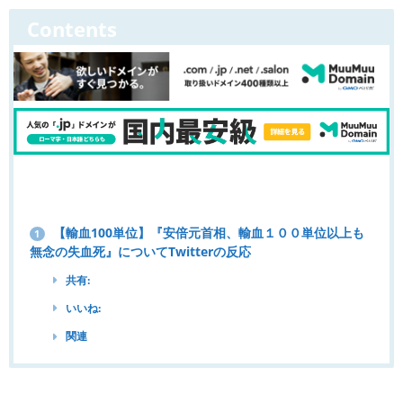
Contents
【輸血100単位】『安倍元首相、輸血１００単位以上も
1
無念の失血死』についてTwitterの反応
共有:
いいね:
関連