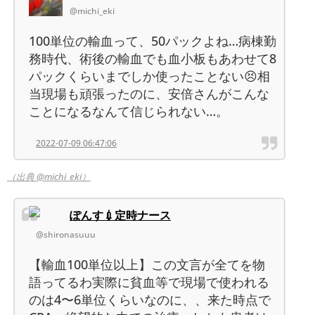
@michi_eki
100単位の輸血って、50パックよね…病棟勤
務時代、術後の輸血でも血小板もあわせて8
パックくらいまでしか使ったことない😣相
当現場も頑張ったのに、安倍さんがこんな
ことになるなんて信じられない…。
2022-07-09 06:47:06
（出典 @michi_eki）
ぽんす💉定時ナース
@shironasuuu
【輸血100単位以上】この文言が全てを物
語ってるわ実際に貧血等で現場で使われる
のは4〜6単位くらいなのに、、来た時点で