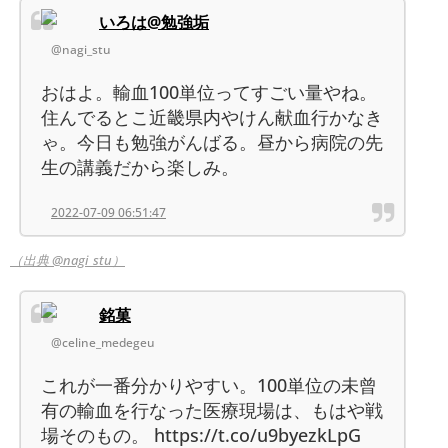
いろは@勉強垢
@nagi_stu
おはよ。輸血100単位ってすごい量やね。
住んでるとこ近畿県内やけん献血行かなき
ゃ。今日も勉強がんばる。昼から病院の先
生の講義だから楽しみ。
2022-07-09 06:51:47
（出典 @nagi_stu）
銘菓
@celine_medegeu
これが一番分かりやすい。100単位の未曾
有の輸血を行なった医療現場は、もはや戦
場そのもの。 https://t.co/u9byezkLpG