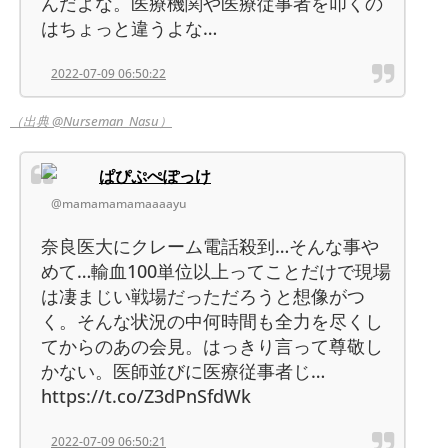
んだよな。医療機関や医療従事者を叩くの
はちょっと違うよな…
2022-07-09 06:50:22
（出典 @Nurseman_Nasu）
ぱぴぷぺぽっけ
@mamamamamaaaayu
奈良医大にクレーム電話殺到…そんな事や
めて…輸血100単位以上ってことだけで現場
は凄まじい戦場だっただろうと想像がつ
く。そんな状況の中何時間も全力を尽くし
てからのあの会見。はっきり言って尊敬し
かない。医師並びに医療従事者じ…
https://t.co/Z3dPnSfdWk
2022-07-09 06:50:21