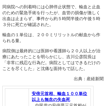
同病院への到着時には心肺停止状態で、輸血と止血
のための緊急手術を行ったが、血管の損傷が激しく
出血は止まらず、事件から約５時間半後の午後５時
３分に死亡が確認された。
輸血の１単位は、２００ミリリットルの献血から作
られる量。
病院側は最終的には医師や看護師ら２０人以上が治
療にあたったことを明らかにし、吉川公彦院長は
「非常に残忍な行為だ。病院としてはできるだけの
ことを尽くした」と沈痛な面持ちで話した。
出典：産経新聞
安倍元首相、輸血１００単位
以上も無念の失血死
…自民党の安倍晋三元首相が