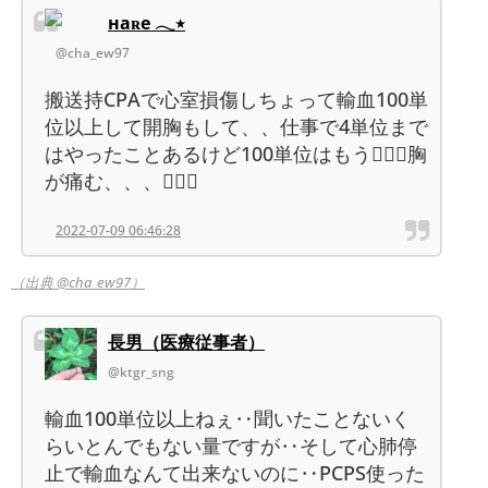
наʀе 𓂃٭
@cha_ew97
搬送持CPAで心室損傷しちょって輸血100単
位以上して開胸もして、、仕事で4単位まで
はやったことあるけど100単位はもう🤦🏻‍♀️胸
が痛む、、、🤦🏻‍♀️
2022-07-09 06:46:28
（出典 @cha_ew97）
長男（医療従事者）
@ktgr_sng
輸血100単位以上ねぇ‥聞いたことないく
らいとんでもない量ですが‥そして心肺停
止で輸血なんて出来ないのに‥PCPS使った