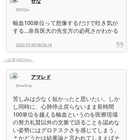
せな
@D2Jyo
輸血100単位って想像するだけで吐き気が
する…奈良医大の先生方の必死さがわかる
2022-07-09 06:56:18
（出典 @D2Jyo）
アマレド
@ewfsvp
苦しみは少なく短かったと思いたい。しか
し同時に、心肺停止戻らないまま長時間
100単位を越える輸血というのを医療現場
の努力礼賛以外の文脈で語ることを認めな
い姿勢にはグロテスクさを感じてしまう。
＊かどうかは結果論と言われてしまえばそ