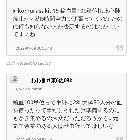
@komurasaki915 輸血量100単位以上心肺
停止から約5時間全力で頑張ってくれてたの
に何も知らない人が否定するのはおかしい
ですよね
2022-07-09 06:53:48
（出典 @3vZq95hAEifo5z8）
わわ🍿🥤東6ぬ08b
@wawa_mrmr
輸血100単位って単純に28L大体50人分の血
を使ったって事だしそれだけ準備するのに
もかき集めるの大変だっただろうから…元
気で余裕のある人は献血行ってほしいな
2022-07-09 06:53:44