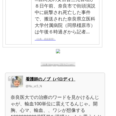
８日午前、奈良市で街頭演説
中に銃撃され死亡した事件
で、搬送された奈良県立医科
大学付属病院（同県橿原市）
は午後６時過ぎから記者…
（出典：産経新聞）
（出典 blog-imgs-150.fc2.com）
看護師のノブ（パロディ）
@Ns_st5_N
奈良医大での治療のワードを見かけるんじ
ゃが、輸血100単位に震えてるんじゃ。開
胸、心マ、輸血、、ワシが想像する