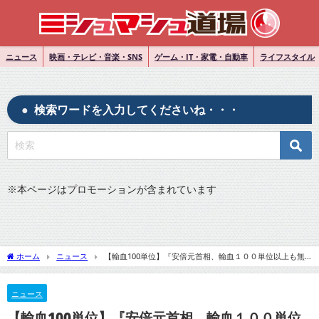
ニュース
映画・テレビ・音楽・SNS
ゲーム・IT・家電・自動車
ライフスタイル
検索ワードを入力してくださいね・・・
※
本ページはプロモーションが含まれています
ホーム
ニュース
【輸血100単位】『安倍元首相、輸血１００単位以上も無
念の失血死』についてTwitterの反応
ニュース
【輸血100単位】『安倍元首相、輸血１００単位