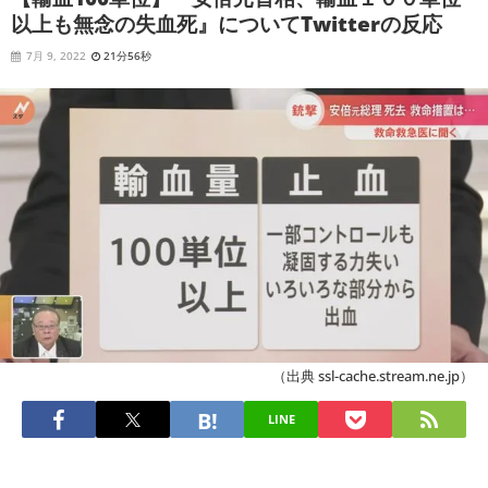
以上も無念の失血死』についてTwitterの反応
7月 9, 2022
21分56秒
（出典 ssl-cache.stream.ne.jp）
LINE