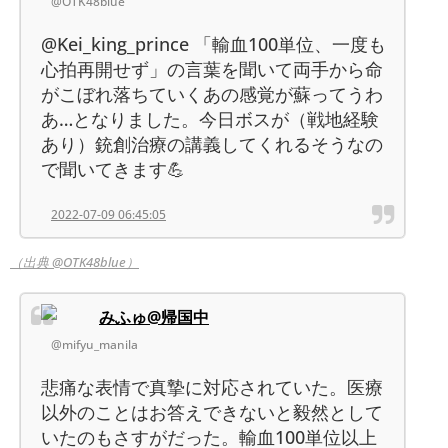
@OTK48blue
@Kei_king_prince 「輸血100単位、一度も
心拍再開せず」の言葉を聞いて両手から命
がこぼれ落ちていくあの感覚が蘇ってうわ
あ…となりました。今日ボスが（戦地経験
あり）銃創治療の講義してくれるそうなの
で聞いてきます💪
2022-07-09 06:45:05
（出典 @OTK48blue）
みふゅ@帰国中
@mifyu_manila
悲痛な表情で真摯に対応されていた。医療
以外のことはお答えできないと毅然として
いたのもさすがだった。輸血100単位以上