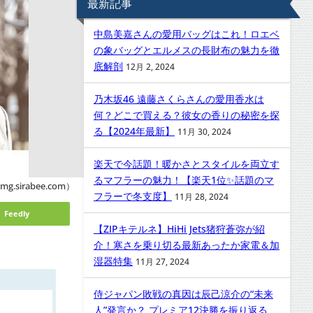
最新記事
中島美嘉さんの愛用バッグはこれ！ロエベ
の象バッグとエルメスの長財布の魅力を徹
底解剖
12月 2, 2024
乃木坂46 遠藤さくらさんの愛用香水は
何？どこで買える？彼女の香りの秘密を探
る【2024年最新】
11月 30, 2024
楽天で今話題！暖かさとスタイルを両立す
るマフラーの魅力！【楽天1位✨話題のマ
mg.sirabee.com）
フラーで冬支度】
11月 28, 2024
Feedly
【ZIPキテルネ】HiHi Jets猪狩蒼弥が紹
介！寒さを乗り切る最新あったか家電＆加
湿器特集
11月 27, 2024
侍ジャパン敗戦の真因は辰己涼介の“未来
人”発言か？ プレミア12決勝を振り返る