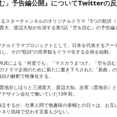
」予告編公開』についてTwitterの
協力によるスターチャンネルのオリジナルドラマ『5つの歌詩
浦貴大、渡辺大知が出演する第1話『空を読む』の予告編
ジナルドラマプロジェクトとして、日本を代表するアー
し、その“歌詩”の世界観をドラマ化する企画を始動。
E TRUEによる「何度でも」「マスカラまつげ」「空を読む
曲と、このドラマ企画のために新たに書き下ろされた「新曲」
独自の解釈で映像化する。
、貫地谷しほりと三浦貴大、渡辺大知。歩実（貫地谷）
デザイン会社で働いていた13年前。
独立するが、仕事人間で無趣味の泰輔との日々は、お互
ンネリ気味で交わす言葉も少ない。