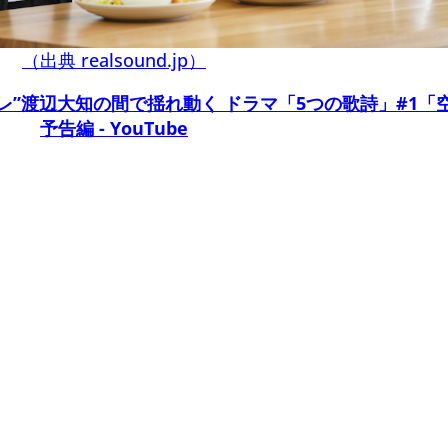
（出典 realsound.jp）
レ”渡辺大知の間で揺れ動く ドラマ「5つの歌詩」#1「
予告編 - YouTube