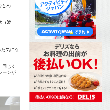
をとめ
太（渡
った気にな
、同じく
シーンが