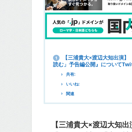
【三浦貴大×渡辺大知出演】『D
1
読む」予告編公開』についてTwit
共有:
いいね:
関連
【三浦貴大×渡辺大知出演】