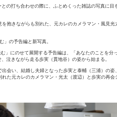
ーとの打ち合わせの際に、ふとめくった雑誌の写真に目
好意を抱きながらも別れた、元カレのカメラマン・風見光
読む」の予告編と新写真。
曲「空を読む」にのせて展開する予告編は、「あなたのことを分
せ、泣きながら走る歩実（貫地谷）の姿から始まる。
社で出会い、結婚し夫婦となった歩実と泰輔（三浦）の姿
も別れた元カレのカメラマン・光太（渡辺）と歩実の再会