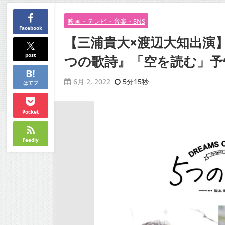
映画・テレビ・音楽・SNS
Facebook
【三浦貴大×渡辺大知出演】『
post
つの歌詩』「空を読む」予告
5分15秒
6月 2, 2022
はてブ
Pocket
Feedly