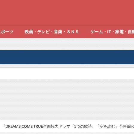
スポーツ
映画・テレビ・音楽・ＳＮＳ
ゲーム・IT・家電・自
『DREAMS COME TRUE全面協力ドラマ『5つの歌詩』「空を読む」予告編