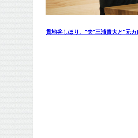
貫地谷しほり、“夫”三浦貴大と“元カ