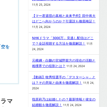
11月 25, 2024
【マー君退団の真相と未来予想】田中将大
はどこへ向かうのか？引退説も徹底検証！
11月 24, 2024
NHKドラマ「3000万」見逃し配信はどこ
で？全話視聴する方法を徹底解説！
11月
「空を
24, 2024
元横綱・白鵬の宮城野親方の現在の活動と
相撲界での役割とは？
11月 24, 2024
【動画】牧秀悟選手の「デスターシャ」と
は？その意味と由来を徹底解説！
11月 24,
2024
ドラマ
指原莉乃は結婚したの？最新情報と彼女の
結婚観を徹底解説！
11月 24, 2024