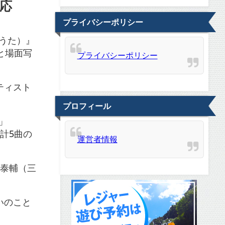
反応
プライバシーポリシー
（うた）』
と場面写
プライバシーポリシー
ティスト
プロフィール
」
の計5曲の
運営者情報
と泰輔（三
いのこと