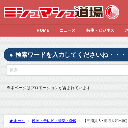
HOME
ニュース
時事・ビジネス
検索ワードを入力してくださいね・・・
※
本ページはプロモーションが含まれています
ホーム
映画・テレビ・音楽・SNS
【三浦貴大×渡辺大知出演】
Twitterの反応