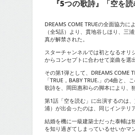
『5つの歌詩』「空を読む
DREAMS COME TRUEの全面
（全5話）より、貫地谷しほり、三
真が解禁された。
スターチャンネルでは初となるオリ
からコンセプトに合わせて楽曲を選出
その第1弾として、DREAMS COM
「TRUE，BABY TRUE.」の4
歌詩を、岡田惠和らの脚本により、
第1話「空を読む」に出演するのは
浦）が出会ったのは、同じインテリア
結婚を機に一級建築士だった泰輔は
を知り過ぎてしまっているせいかマ