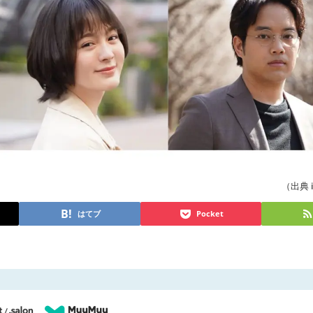
（出典 i
はてブ
Pocket