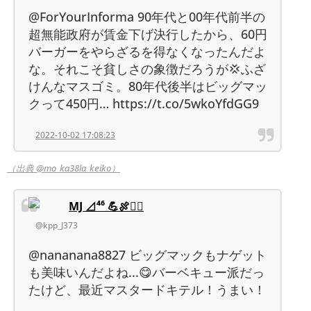
@ForYourInforma 90年代と00年代前半の
超無能政府が賃金下げ決行したから、60円
バーガーをやらざるを得なくなったんだよ
な。それこそ貧しさの象徴だろうが💢ふざ
けんなマスゴミ。80年代後半はビッグマッ
クって450円… https://t.co/5wkoYfdGG9
2022-10-02 17:08:23
（出典 @mo_ka38la_keiko）
MJ ⊿⁴⁶ 💪🍖🏃‍♂️
@kpp_J373
@nananana8827 ビッグマックもナゲット
も美味いんだよね...😋バーベキュー派だっ
たけど、最近マスタードキテル！うまい！