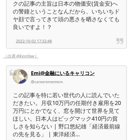
クの記事の主旨は日本の物価安(賃金安)へ
の警鐘ということなんだから、いちいちド
ヤ顔で言ってきて頭の悪さを晒さなくても
良いですよ！？
2022-10-02 17:32:48
（出典 @kentlow）
Emi@金融にいるキャリコン
@careerememem
この記事を特に若い世代の人に読んでいた
だきたい。月収10万円の任期付き雇用を20
万円にとかでなく、窓を開けて世界を見て
ほしい。日本人はビッグマック410円の貧
しさを知らない | 野口悠紀雄「経済最前線
の先を見る」 | 東洋経済…