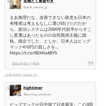
名物どて黄金やき
@shift_remove_jp
まあ無理だな、改善できない政党を日本の
有権者は考えもなしに選び続けたのだか
ら。政治システムは2000年代前半からすこ
し変遷はあったものの自民既得主義に固
執。残念でした、としか。日本人はビッグ
マック410円の貧しさを…
https://t.co/IBlXKo4BY5
2022-10-02 17:18:55
（出典 @shift_remove_jp）
hightimer
@burning_weedman
ビッグマックが日中韓で日本最安。この3国