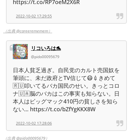
https://t.co/RP7oeM2X6R
2022-10-02 17:29:55
（出典 @careerememem）
リコいろは🐬
@pido00095679
日本人貧乏過ぎ。自民党のカルト売国奴を
筆頭に、未だ政府とTV信じて😷💉きめて
🇷🇺叩いてるバカ国民のせい。きっとコロ
ナ🇺🇦脳のバカはこの事実も知らない。日
本人はビッグマック410円の貧しさを知ら
ない… https://t.co/bZfYgKKX8W
2022-10-02 17:28:06
（出典 @pido00095679）