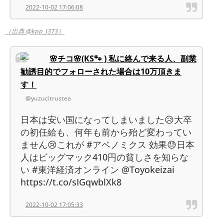
2022-10-02 17:06:08
（出典 @kpp_J373）
🌸チコ🌸(KS🐾 ) 私に絡んで来る人、副業
勧誘目的でフォローされた場合は10万頂きま
す！
@yuzucitrustea
日本は安い国になってしまいました😥大卒
の初任給も、何年も前から殆ど変わってい
ません😢これが #アベノミクス 効果😓日本
人はビッグマック410円の貧しさを知らな
い #東洋経済オンライン @Toyokeizai
https://t.co/sIGqwblXk8
2022-10-02 17:05:33