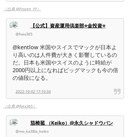
（出典 @Frozen_YY）
【公式】資産運用倶楽部⭐️金投資⭐️
@fvex365
@kentlow 米国やスイスでマックが日本よ
り高いのは人件費が大きく影響しているの
だ。日本も米国やスイスのように時給が
2000円以上になればビッグマックも今の倍
の値段になる。
2022-10-02 17:10:34
（出典 @fvex365）
茄椅菰 （Keiko）@永久シャドウバン
@mo_ka38la_keiko