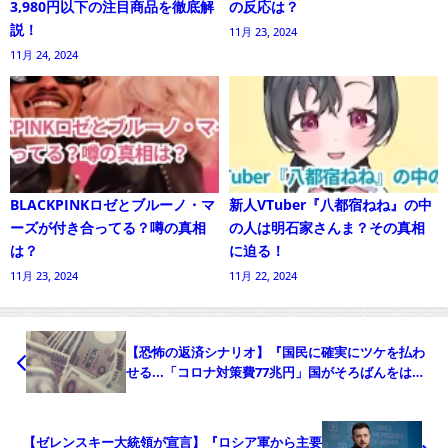
3,980円以下の注目商品を徹底解
の反応は？
説！
11月 23, 2024
11月 24, 2024
BLACKPINKロゼとブルーノ・マ
新人VTuber『八都宿ねね』の中
ーズが付き合ってる？噂の真相
の人は明石家さんま？その真相
は？
に迫る！
11月 23, 2024
11月 22, 2024
【恐怖の返済シナリオ】『国民に確実にツケを払わ
せる...「コロナ対策費77兆円」国がそろばんをはじ
く』について
【ゼレンスキー大統領が宣言】『ロシア軍から主要