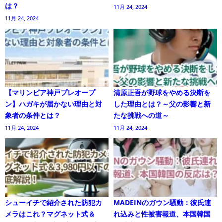
は？
11月 24, 2024
11月 24, 2024
【マリンピア神戸プレオープ
清原正吾が野球をやめる決断を
ン】ハガキが届かない理由と対
した理由とは？～父の影響と新
象者の条件とは？
たな挑戦への道～
11月 24, 2024
11月 24, 2024
シューイチで紹介された防犯カ
MADEINのガウン騒動：彼氏連
メラはこれ？マグネット式＆
れ込みと性被害報道、本国韓国