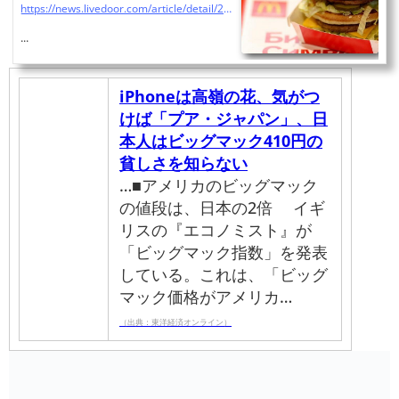
https://news.livedoor.com/article/detail/22953350/
「貧しさ」 - ライブド...
...
iPhoneは高嶺の花、気がつ
けば「プア・ジャパン」、日
本人はビッグマック410円の
貧しさを知らない
…■アメリカのビッグマック
の値段は、日本の2倍 イギ
リスの『エコノミスト』が
「ビッグマック指数」を発表
している。これは、「ビッグ
マック価格がアメリカ…
（出典：東洋経済オンライン）