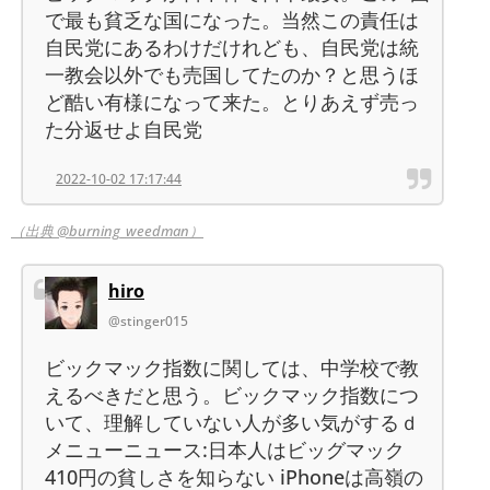
で最も貧乏な国になった。当然この責任は
自民党にあるわけだけれども、自民党は統
一教会以外でも売国してたのか？と思うほ
ど酷い有様になって来た。とりあえず売っ
た分返せよ自民党
2022-10-02 17:17:44
（出典 @burning_weedman）
hiro
@stinger015
ビックマック指数に関しては、中学校で教
えるべきだと思う。ビックマック指数につ
いて、理解していない人が多い気がするｄ
メニューニュース:日本人はビッグマック
410円の貧しさを知らない iPhoneは高嶺の