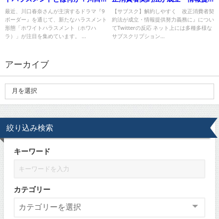
春奈主演ドラマで注目！
供努力義務に』についてTwitter
最近、川口春奈さんが主演するドラマ『9
【サブスク】解約しやすく 改正消費者契
ボーダー』を通じて、新たなハラスメント
約法が成立・情報提供努力義務に』につい
の反応
形態「ホワイトハラスメント（ホワハ
てTwitterの反応 ネット上には多種多様な
ラ）」が注目を集めています。 ...
サブスクリプション...
アーカイブ
絞り込み検索
キーワード
カテゴリー