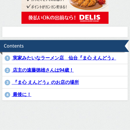
Contents
実家みたいなラーメン店 仙台『ま心 えんどう』
1
店主の遠藤徳雄さんは94歳！
2
『ま心 えんどう』のお店の場所
3
最後に！
4