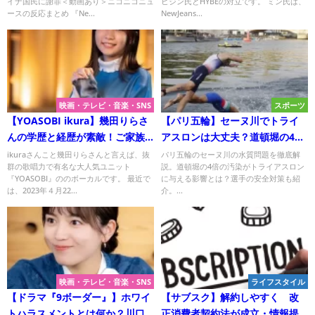
イナ国民に謝罪＜動画あり＞ニコニコニュ
ヒジン氏とHYBEの対立です。 ミン氏は、
ースの反応まとめ 『Ne...
NewJeans...
映画・テレビ・音楽・SNS
スポーツ
【YOASOBI ikura】幾田りらさ
【パリ五輪】セーヌ川でトライ
んの学歴と経歴が素敵！ご家族
アスロンは大丈夫？道頓堀の4倍
についても紹介！
の汚染問題を徹底解説！
ikuraさんこと幾田りらさんと言えば、抜
パリ五輪のセーヌ川の水質問題を徹底解
群の歌唱力で有名な大人気ユニット
説。道頓堀の4倍の汚染がトライアスロン
『YOASOBI』ののボーカルです。 最近で
に与える影響とは？選手の安全対策も紹
は、2023年４月22...
介。...
映画・テレビ・音楽・SNS
ライフスタイル
【ドラマ『9ボーダー』】ホワイ
【サブスク】解約しやすく 改
トハラスメントとは何か？川口
正消費者契約法が成立・情報提