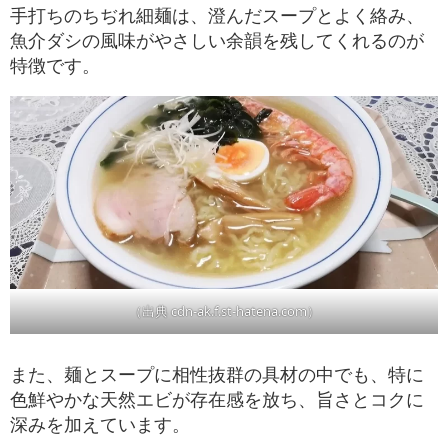
手打ちのちぢれ細麺は、澄んだスープとよく絡み、
魚介ダシの風味がやさしい余韻を残してくれるのが
特徴です。
（出典 cdn-ak.f.st-hatena.com）
また、麺とスープに相性抜群の具材の中でも、特に
色鮮やかな天然エビが存在感を放ち、旨さとコクに
深みを加えています。