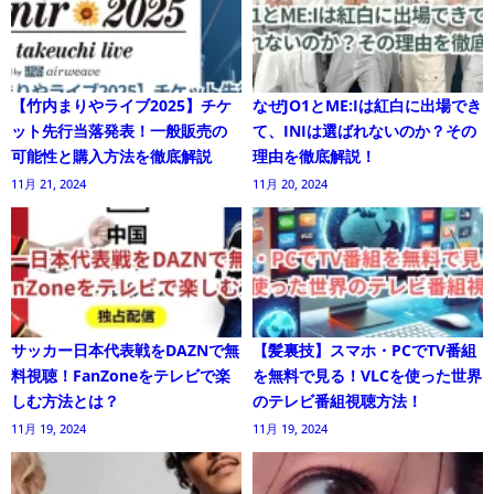
【竹内まりやライブ2025】チケ
なぜJO1とME:Iは紅白に出場でき
ット先行当落発表！一般販売の
て、INIは選ばれないのか？その
可能性と購入方法を徹底解説
理由を徹底解説！
11月 21, 2024
11月 20, 2024
サッカー日本代表戦をDAZNで無
【髪裏技】スマホ・PCでTV番組
料視聴！FanZoneをテレビで楽
を無料で見る！VLCを使った世界
しむ方法とは？
のテレビ番組視聴方法！
11月 19, 2024
11月 19, 2024