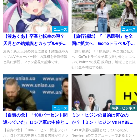
ニュース
ニュース
【湊あくあ】卒業と転生の噂？
【旅行補助】『「県民割」を全
天月との結婚説とカップルVチュ
国に拡大へ GoToトラベル予算
ーバーへ？
も振り分け』についてTwitterの
湊あくあと天月の関係に迫る！結婚説やカ
【旅行補助】『「県民割」を全国に拡大
ップルVチューバー転生の真相を最新情報
へ GoToトラベル予算も振り分け』につ
反応
と共に解説。ファン必見の記事です。...
いてTwitterの反応 政府は、地域ごとに旅
行代金を補助する観...
ニュース
時事・ビジネス
【自責の念】「100パーセント間
ミン・ヒジンの目的は何なの
違っていた」ロシア軍の中佐と
か？【ミン・ヒジン vs HYBE】
名乗る男性がウクライナ国民に
NewJeansとADORの未来を巡る
【自責の念】「100パーセント間違ってい
K-POP業界で話題となっているのが、
た」ロシア軍の中佐と名乗る男性がウクラ
NewJeansのプロデューサーであるミン・
謝罪＜動画あり＞
対立！