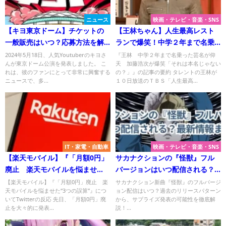
ニュース
映画・テレビ・音楽・SNS
【キヨ東京ドーム】チケットの
【王林ちゃん】人生最高レスト
一般販売はいつ？応募方法を解
ランで爆笑！中学２年まで名乗
説！倍率は？
った芸名が仰天・・について
2024年5月18日、人気Youtuberのキヨさ
『王林 中学２年まで名乗った芸名が仰
んが東京ドーム公演を発表しました。 こ
天 加藤浩次が爆笑「それは本名じゃない
Twitterの反応
れは、彼のファンにとって非常に興奮する
の？」』の記事の要約 タレントの王林が
ニュースで、多...
１０日放送のＴＢＳ「人生最高...
IT・家電・自動車
映画・テレビ・音楽・SNS
【楽天モバイル】『「月額0円」
サカナクションの『怪獣』フル
廃止 楽天モバイルを悩ませ
バージョンはいつ配信される？
た“3つの誤算”』について
最新情報まとめ！
【楽天モバイル】『「月額0円」廃止 楽
サカナクション新曲『怪獣』のフルバージ
天モバイルを悩ませた“3つの誤算”』につ
ョン配信はいつ？過去のリリースパターン
Twitterの反応
いてTwitterの反応 先日、「月額0円」廃
から、サプライズ発表の可能性を徹底解
止を大々的に発表...
説！...