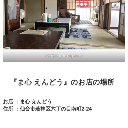
（出典 tblg.k-img.com）
『ま心 えんどう』のお店の場所
お店 ：ま心 えんどう
住所 ：仙台市若林区六丁の目南町2-24