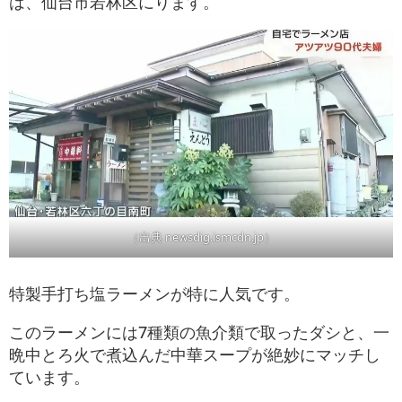
は、仙台市若林区にります。
（出典 newsdig.ismcdn.jp）
特製手打ち塩ラーメンが特に人気です。
このラーメンには7種類の魚介類で取ったダシと、一
晩中とろ火で煮込んだ中華スープが絶妙にマッチし
ています。