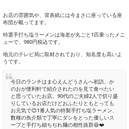
お店の雰囲気や、背表紙には今まさに座っている座
布団が載ってます。
特選手打ち塩ラーメンは海老が丸ごと1匹乗ったメニ
ューで、980円税込です。
地元のテレビ局に取材されており、知名度も高いよ
うです。
今日のランチはま心えんどうさんへ初訪。か
のおが便利軒で紹介されたのを見て食べたい
と思っていたお店。90代のご夫婦2人で切り盛
りしているお店だけどおふたりともとっても
お元気で😊1番人気の特製手打ち塩ラーメン、
数種の魚介類で丁寧にダシをとった優しいス
ープと手打ち細ちぢれ麺の相性抜群😆❤️