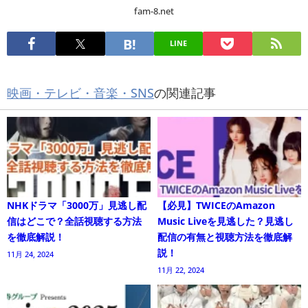
fam-8.net
LINE
映画・テレビ・音楽・SNS
の関連記事
NHKドラマ「3000万」見逃し配
【必見】TWICEのAmazon
信はどこで？全話視聴する方法
Music Liveを見逃した？見逃し
を徹底解説！
配信の有無と視聴方法を徹底解
説！
11月 24, 2024
11月 22, 2024