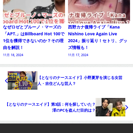
なぜロゼとブルーノ・マーズの
西野カナ復帰ライブ「Kana
「APT.」はBillboard Hot 100で
Nishino Love Again Live
1位を獲得できないのか？その理
2024」振り返り！セトリ、グッ
由を解説！
ズ情報も！
11月 18, 2024
11月 17, 2024
【となりのナースエイド】小野夏芽を演じる女芸
人・吉住どんな芸人？
【となりのナースエイド】第3話：何を探していた？
澪のPCを盗んだ目的は？