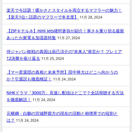
楽天で今話題！暖かさとスタイルを両立するマフラーの魅力！
【楽天1位✨話題のマフラーで冬支度】
11月 28, 2024
【ZIPキテルネ】HiHi Jets猪狩蒼弥が紹介！寒さを乗り切る最新
あったか家電＆加湿器特集
11月 27, 2024
侍ジャパン敗戦の真因は辰己涼介の“未来人”発言か？ プレミア
12決勝を振り返る
11月 25, 2024
【マー君退団の真相と未来予想】田中将大はどこへ向かうの
か？引退説も徹底検証！
11月 24, 2024
NHKドラマ「3000万」見逃し配信はどこで？全話視聴する方法
を徹底解説！
11月 24, 2024
元横綱・白鵬の宮城野親方の現在の活動と相撲界での役割と
は？
11月 24, 2024