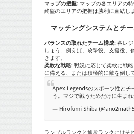
マップの把握
: マップの各エリアの
終盤のエリアの把握は勝利に直結し
マッチングシステムとチー
バランスの取れたチーム構成
: 各
しょう。例えば、攻撃役、支援役、
きます。
柔軟な戦略
: 戦況に応じて柔軟に戦
に備える、または積極的に敵を倒し
Apex Legendsのスポーツ
う。マジで戦うためだけに生まれ
— Hirofumi Shiba (@ano2math
ランブルランクと通常ランクにはそ