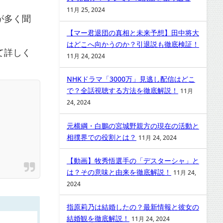
11月 25, 2024
が多く聞
【マー君退団の真相と未来予想】田中将大
はどこへ向かうのか？引退説も徹底検証！
て詳しく
11月 24, 2024
NHKドラマ「3000万」見逃し配信はどこ
で？全話視聴する方法を徹底解説！
11月
24, 2024
元横綱・白鵬の宮城野親方の現在の活動と
相撲界での役割とは？
11月 24, 2024
【動画】牧秀悟選手の「デスターシャ」と
は？その意味と由来を徹底解説！
11月 24,
2024
指原莉乃は結婚したの？最新情報と彼女の
結婚観を徹底解説！
11月 24, 2024