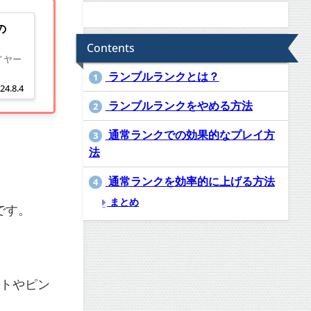
の
Contents
イヤー
ランブルランクとは？
1
24.8.4
ランブルランクをやめる方法
2
通常ランクでの効果的なプレイ方
3
法
通常ランクを効率的に上げる方法
4
まとめ
です。
ットやピン