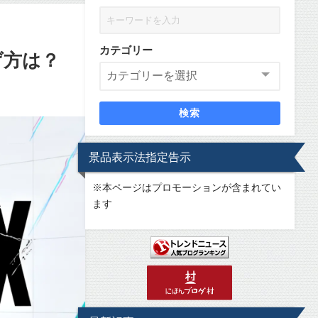
カテゴリー
げ方は？
検索
景品表示法指定告示
※
本ページはプロモーションが含まれてい
ます