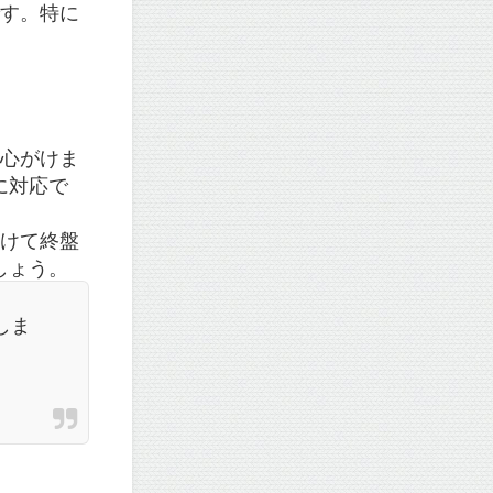
です。特に
を心がけま
に対応で
避けて終盤
しょう。
しま