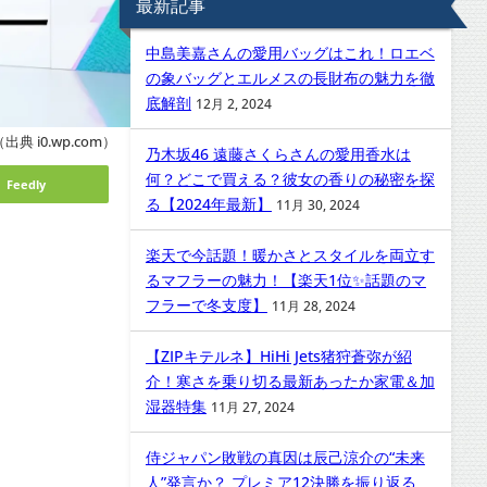
最新記事
中島美嘉さんの愛用バッグはこれ！ロエベ
の象バッグとエルメスの長財布の魅力を徹
底解剖
12月 2, 2024
出典 i0.wp.com）
乃木坂46 遠藤さくらさんの愛用香水は
何？どこで買える？彼女の香りの秘密を探
Feedly
る【2024年最新】
11月 30, 2024
楽天で今話題！暖かさとスタイルを両立す
るマフラーの魅力！【楽天1位✨話題のマ
フラーで冬支度】
11月 28, 2024
【ZIPキテルネ】HiHi Jets猪狩蒼弥が紹
介！寒さを乗り切る最新あったか家電＆加
湿器特集
11月 27, 2024
侍ジャパン敗戦の真因は辰己涼介の“未来
人”発言か？ プレミア12決勝を振り返る