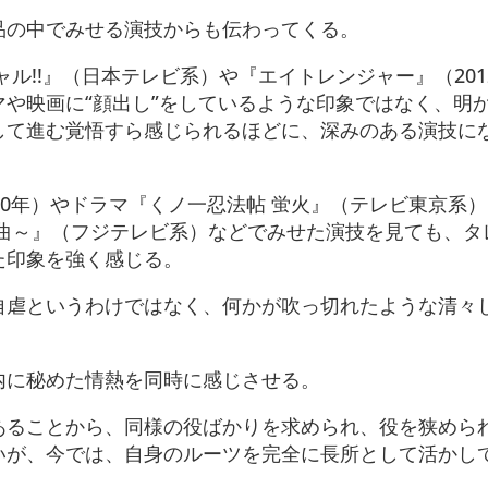
品の中でみせる演技からも伝わってくる。
ル!!』（日本テレビ系）や『エイトレンジャー』（201
や映画に“顔出し”をしているような印象ではなく、明
して進む覚悟すら感じられるほどに、深みのある演技に
20年）やドラマ『くノ一忍法帖 蛍火』（テレビ東京系
鳴曲～』（フジテレビ系）などでみせた演技を見ても、タ
た印象を強く感じる。
自虐というわけではなく、何かが吹っ切れたような清々
内に秘めた情熱を同時に感じさせる。
あることから、同様の役ばかりを求められ、役を狭めら
いが、今では、自身のルーツを完全に長所として活かし