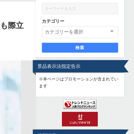
カテゴリー
でも際立
検索
景品表示法指定告示
※
本ページはプロモーションが含まれてい
ます