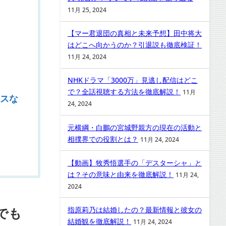
11月 25, 2024
【マー君退団の真相と未来予想】田中将大
はどこへ向かうのか？引退説も徹底検証！
11月 24, 2024
NHKドラマ「3000万」見逃し配信はどこ
で？全話視聴する方法を徹底解説！
11月
スな
24, 2024
元横綱・白鵬の宮城野親方の現在の活動と
相撲界での役割とは？
11月 24, 2024
【動画】牧秀悟選手の「デスターシャ」と
は？その意味と由来を徹底解説！
11月 24,
2024
でも
指原莉乃は結婚したの？最新情報と彼女の
結婚観を徹底解説！
11月 24, 2024