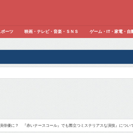
スポーツ
映画・テレビ・音楽・ＳＮＳ
ゲーム・IT・家電・自
俳優に？ 『赤いナースコール』でも際立つミステリアスな演技』についてTw