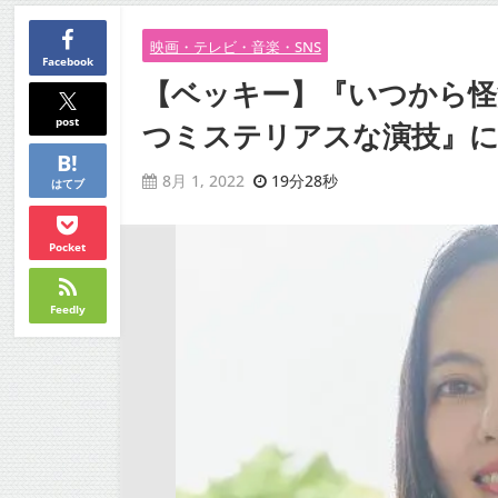
映画・テレビ・音楽・SNS
Facebook
【ベッキー】『いつから怪
post
つミステリアスな演技』につ
19分28秒
8月 1, 2022
はてブ
Pocket
Feedly