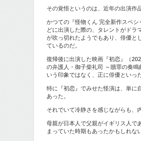
その覚悟というのは、近年の出演作
かつての『怪物くん 完全新作スペシャ
どに出演した際の、タレントがドラマ
が吹っ切れたようでもあり、俳優と
ているのだ。
復帰後に出演した映画『初恋』（20
の弁護人・御子柴礼司 ～贖罪の奏
いう印象ではなく、正に俳優といっ
特に『初恋』でみせた怪演は、単に
あった。
それでいて冷静さを感じながらも、
母親が日本人で父親がイギリス人で
まっていた時期もあったかもしれな