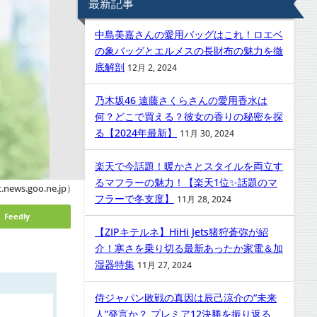
最新記事
中島美嘉さんの愛用バッグはこれ！ロエベ
の象バッグとエルメスの長財布の魅力を徹
底解剖
12月 2, 2024
乃木坂46 遠藤さくらさんの愛用香水は
何？どこで買える？彼女の香りの秘密を探
る【2024年最新】
11月 30, 2024
楽天で今話題！暖かさとスタイルを両立す
るマフラーの魅力！【楽天1位✨話題のマ
.news.goo.ne.jp）
フラーで冬支度】
11月 28, 2024
Feedly
【ZIPキテルネ】HiHi Jets猪狩蒼弥が紹
介！寒さを乗り切る最新あったか家電＆加
湿器特集
11月 27, 2024
侍ジャパン敗戦の真因は辰己涼介の“未来
人”発言か？ プレミア12決勝を振り返る