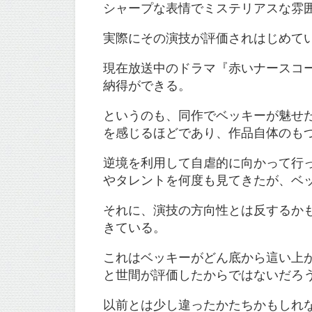
シャープな表情でミステリアスな雰
実際にその演技が評価されはじめて
現在放送中のドラマ『赤いナースコ
納得ができる。
というのも、同作でベッキーが魅せ
を感じるほどであり、作品自体のも
逆境を利用して自虐的に向かって行
やタレントを何度も見てきたが、ベ
それに、演技の方向性とは反するか
きている。
これはベッキーがどん底から這い上
と世間が評価したからではないだろ
以前とは少し違ったかたちかもしれ