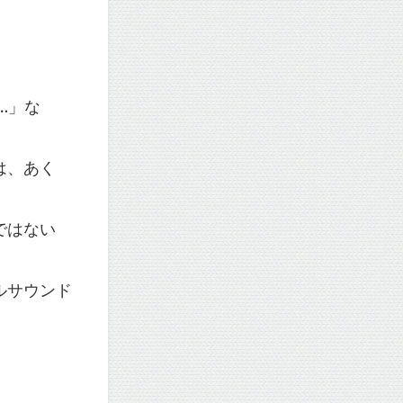
。
A…」な
は、あく
ではない
ルサウンド