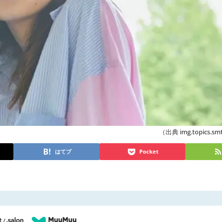
（出典 img.topics.smt
はてブ
Pocket