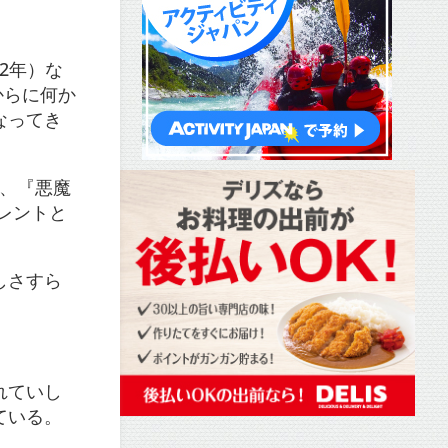
2年）な
からに何か
なってき
）、『悪魔
レントと
しさすら
れていし
ている。