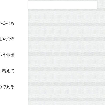
いるのも
性や恐怖
いう俳優
に増えて
のである