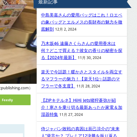
最新記事
中島美嘉さんの愛用バッグはこれ！ロエベ
の象バッグとエルメスの長財布の魅力を徹
底解剖
12月 2, 2024
乃木坂46 遠藤さくらさんの愛用香水は
何？どこで買える？彼女の香りの秘密を探
る【2024年最新】
11月 30, 2024
楽天で今話題！暖かさとスタイルを両立す
るマフラーの魅力！【楽天1位✨話題のマ
フラーで冬支度】
11月 28, 2024
cpublishing.com）
【ZIPキテルネ】HiHi Jets猪狩蒼弥が紹
Feedly
介！寒さを乗り切る最新あったか家電＆加
湿器特集
11月 27, 2024
侍ジャパン敗戦の真因は辰己涼介の“未来
人”発言か？ プレミア12決勝を振り返る