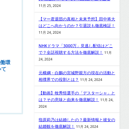
11月 25, 2024
【マー君退団の真相と未来予想】田中将大
はどこへ向かうのか？引退説も徹底検証！
11月 24, 2024
NHKドラマ「3000万」見逃し配信はどこ
で？全話視聴する方法を徹底解説！
11月
24, 2024
働環
いて
元横綱・白鵬の宮城野親方の現在の活動と
相撲界での役割とは？
11月 24, 2024
【動画】牧秀悟選手の「デスターシャ」と
は？その意味と由来を徹底解説！
11月 24,
2024
指原莉乃は結婚したの？最新情報と彼女の
結婚観を徹底解説！
11月 24, 2024