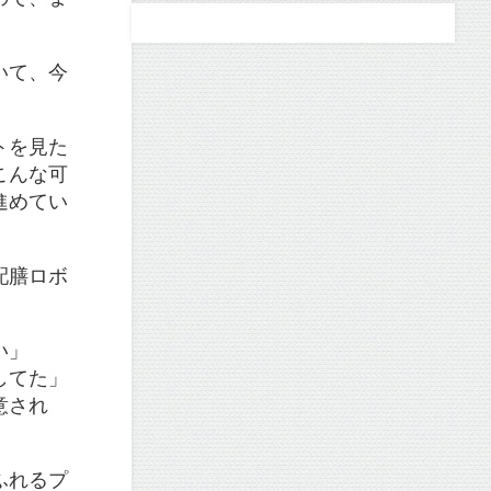
いて、今
トを見た
こんな可
進めてい
配膳ロボ
い」
してた」
意され
ふれるプ