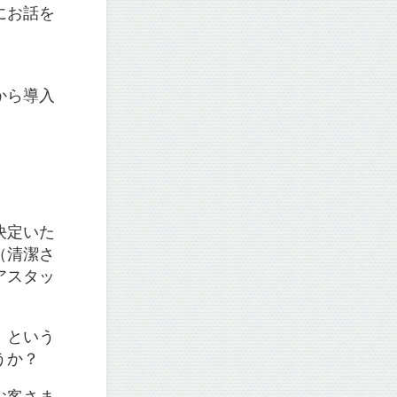
にお話を
から導入
決定いた
（清潔さ
アスタッ
」という
うか？
お客さま