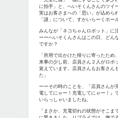
に拍手」と、へいそくんさんのツイ
実はお客さまへの「思い」が込めら
「謎」について、すかいらーくホー
みんなが「ネコちゃんロボット」に
ーーへいそくんさんはこの日、どん
ですか？
「所用で出かけた帰りに寄ったため
来事の少し前、店員さん２人がロボ
覚えています。店員さんもお客さん
た」
ーーその時のことを、「店員さんが
電してにゃー！充電してにゃー！』
いらっしゃいましたね。
「まさか、充電切れの状態がそこま
に驚きました。リプライでは、撫で