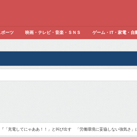
スポーツ
映画・テレビ・音楽・ＳＮＳ
ゲーム・IT・家電・自
『「充電してにゃああ！！」と叫び出す 「労働環境に妥協しない強気さ」