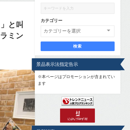
カテゴリー
！」と叫
グラミン
検索
景品表示法指定告示
※
本ページはプロモーションが含まれてい
ます