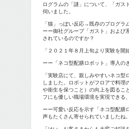
ログラムの「謎」について、「ガス
伺いました。
「猫」っぽい反応→既存のプログラ
ーー御社グループ「ガスト」および
されているのですか？
「２０２１年８月上旬より実験を開
ーー「ネコ型配膳ロボット」導入の
「実験店にて、親しみやすいネコ型
しました。ロボットがフロアで料理
や衛生を保つこと）の向上を図るこ
フにも優しい職場環境を実現できる
ーー可愛い反応を示す「ネコ型配膳
声もたくさん寄せられていましたね
「はい。お客さまからも大変ご好評