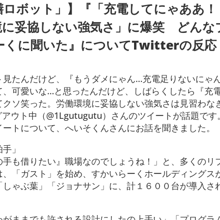
膳ロボット」】『「充電してにゃああ！
境に妥協しない強気さ」に爆笑 どんな
くに聞いた』についてTwitterの反応
ト見たんだけど、『もうダメにゃん…充電足りないにゃん
て、可愛いな…と思ったんだけど、しばらくしたら『充
てクソ笑った。労働環境に妥協しない強気さは見習わな
ウト中（@1Lgutugutu）さんのツイートが話題で
イートについて、へいそくんさんにお話を聞きました。
拍手」
の手も借りたい』職場なのでしょうね！」と、多くのリ
は、「ガスト」を始め、すかいらーくホールディングス
「しゃぶ葉」「ジョナサン」に、計１６００台が導入さ
わがままでも許される設計にしたの上手い」「プログラ