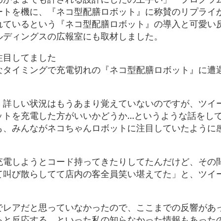
ートを機に、『ネコ型配膳ロボット』に称賛のリプライ
れているという『ネコ型配膳ロボット』の導入と可愛い
ルディングスの広報室にも取材しました。
注目してました
なタイミングで充電切れの『ネコ型配膳ロボット』に遭
、詳しい状況はもうあまり覚えていないのですが、ツイ
ットを充電した方がいいかどうか…というような話をし
も、みんながネコちゃんロボットに注目していたように
充電しようとコード持ってきたりしてたんだけど、その
て叫び散らしてて店内の客全員笑い堪えてた」と、ツイ
でレアだと思っていなかったので、ここまでの反響があ
ると反応する、といった私の知らなかった情報もあった