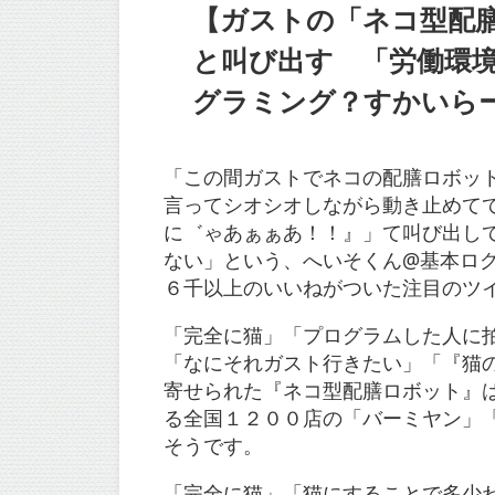
【ガストの「ネコ型配
と叫び出す 「労働環
グラミング？すかいらー
「この間ガストでネコの配膳ロボッ
言ってシオシオしながら動き止めて
に゛ゃあぁぁあ！！』」て叫び出し
ない」という、へいそくん@基本ログア
６千以上のいいねがついた注目のツ
「完全に猫」「プログラムした人に
「なにそれガスト行きたい」「『猫
寄せられた『ネコ型配膳ロボット』
る全国１２００店の「バーミヤン」
そうです。
「完全に猫」「猫にすることで多少