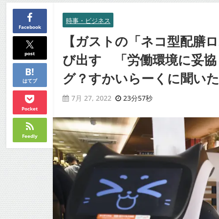
時事・ビジネス
Facebook
【ガストの「ネコ型配膳ロ
post
び出す 「労働環境に妥協
グ？すかいらーくに聞いた』
はてブ
23分57秒
7月 27, 2022
Pocket
Feedly