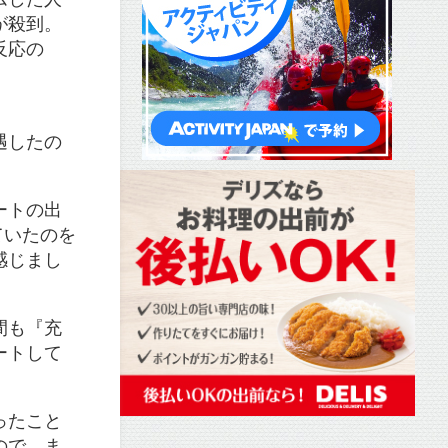
が殺到。
反応の
遇したの
ートの出
ていたのを
感じまし
間も『充
ートして
ったこと
ので、ま