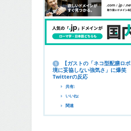
【ガストの「ネコ型配膳ロボ
1
境に妥協しない強気さ」に爆笑
Twitterの反応
共有:
いいね:
関連