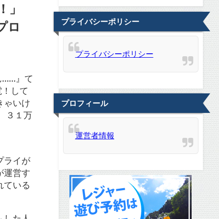
！」
プライバシーポリシー
プロ
プライバシーポリシー
……』て
電！して
きゃいけ
プロフィール
す。３１万
運営者情報
プライが
が運営す
れている
ムした人