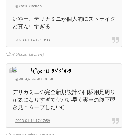
@kazu_kitchen
いやー、デリカミニが個人的にストライク
ど真ん中すぎる。
2023-01-14 17:19:03
（出典 @kazu_kitchen）
└(՞ةڼ◔)」ﾇﾍﾞｼﾞｫﾝﾇ
@WLoQxhhGP2z7Ch8
デリカミニの完全新規設計の四駆用足周り
が気になりすぎてヤバい早く実車の腹下覗
き見＊ムーブしたい()
2023-01-14 17:17:59
（出典 @WLoQxhhGP2z7Ch8）