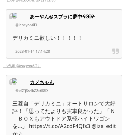
あーやん@スプラに夢中ᔦꙬᔨ
@leocyon6l3
デリカミニ欲しい！！！！！
2023-01-14 17:14:28
（出典 @leocyon6l3）
カメちゃん
@eXTjSs4bZ2c6l8D
三菱自「デリカミニ」オートサロンで大好
評！「思ってたよりも実車良かった」「Ｎ
－ＢＯＸもアウトドア系軽ハイトワゴン
を…」 https://t.co/A2cdF4Qfs3 @iza_edit
から