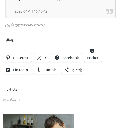
2023-01-14 16:46:42
（出典 @yama94531020）
共有:
Pinterest
X
Facebook
Pocket
LinkedIn
Tumblr
その他
いいね:
読み込み中…