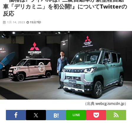
車「デリカミニ」を初公開!』についてTwitterの
反応
1月 14, 2023
15分7秒
（出典 webcg.ismcdn.jp）
LINE