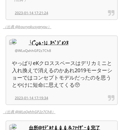
2023-01-14 17:21:24
（出典 @bouryokusyaryou）
└(՞ةڼ◔)」ﾇﾍﾞｼﾞｫﾝﾇ
@WLoQxhhGP2z7Ch8
やっぱりeKクロススペースはデリカミニと
入れ換えで消えるのかあれ2019モーターシ
ョーではコンセプトモデルだったのを思う
とやけに短命に思えてくる🥺
2023-01-14 17:19:34
（出典 @WLoQxhhGP2z7Ch8）
台所@ﾓﾃﾞﾙﾅ💉💉💉＆ﾌｧｲｻﾞｰ💉完了