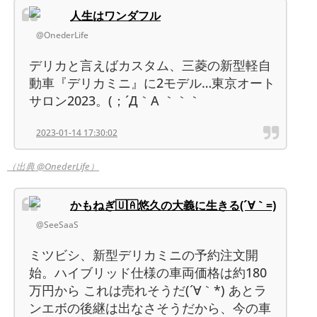
人生はワンダフル
@OnederLife
デリカと言えばカスタム、三菱の新型軽自
動車『デリカミニ』に2モデル…東京オート
サロン2023。(；´Д｀A ｀｀｀
2023-01-14 17:30:02
（出典 @OnederLife）
かもねぎ🇺🇦悠久の大義に生きる(´∀｀=)
@SeeSaaS
ミツビシ、新型デリカミニの予約注文開
始。ハイブリッド仕様の車両価格は約180
万円から これは売れそうだ(´∀｀*) あとラ
ンエボの後継は出なさそうだから、今の車