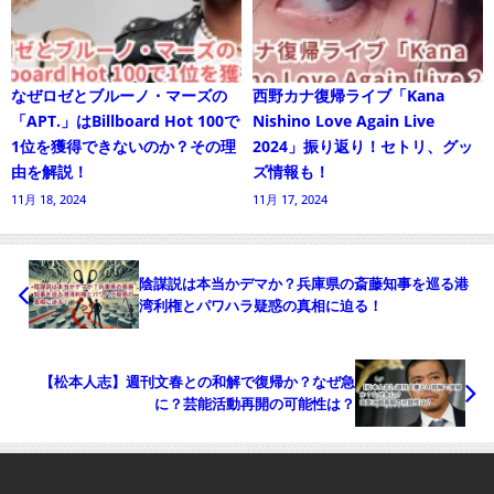
なぜロゼとブルーノ・マーズの
西野カナ復帰ライブ「Kana
「APT.」はBillboard Hot 100で
Nishino Love Again Live
1位を獲得できないのか？その理
2024」振り返り！セトリ、グッ
由を解説！
ズ情報も！
11月 18, 2024
11月 17, 2024
陰謀説は本当かデマか？兵庫県の斎藤知事を巡る港
湾利権とパワハラ疑惑の真相に迫る！
【松本人志】週刊文春との和解で復帰か？なぜ急
に？芸能活動再開の可能性は？