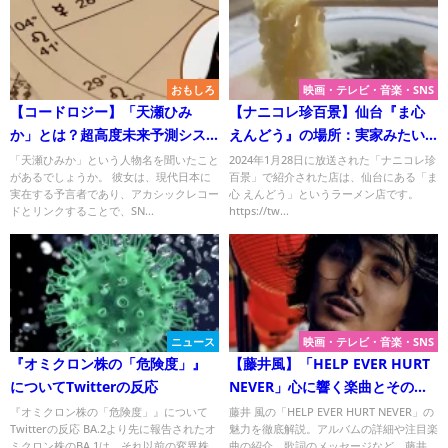
おもしろ
映画・テレビ・音楽・SNS
【コードロジー】「天瀬ひみ
【ナニコレ珍百景】仙台『ま心
か」とは？超高度未来予測シス
えんどう』の場所：実家みたい
テムを使う予言者！
なラーメン店！
「天瀬ひみか」という人物名を聞いたこと
2024年1月28日に放送された「ナニコレ珍
があるでしょうか。 彼女は、現代日本に
百景」で紹介された店は、仙台にある「ま
実在する予言者であり、アカシックレコー
心 えんどう」というラーメン店です。
ドとリンクすることで、SN...
https://tw...
ニュース
映画・テレビ・音楽・SNS
『オミクロン株の「危険度」』
【藤井風】「HELP EVER HURT
についてTwitterの反応
NEVER」心に響く楽曲とその魅
力！
『オミクロン株の「危険度」』について
藤井 風の「HELP EVER HURT NEVER」の
Twitterの反応 BA.2より先に報告されたオ
魅力を徹底解説。アルバムの詳細や注目楽
ミクロン株のBA.1は、それ以前の変異株
曲の紹介、歌詞のメッセージなど、藤井