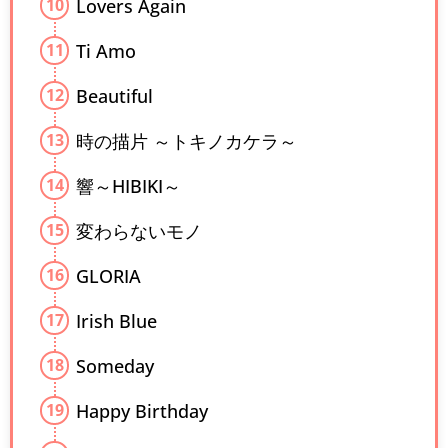
Lovers Again
Ti Amo
Beautiful
時の描片 ～トキノカケラ～
響～HIBIKI～
変わらないモノ
GLORIA
Irish Blue
Someday
Happy Birthday