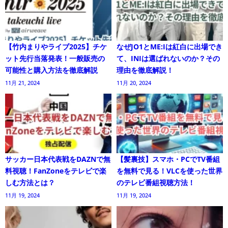
【竹内まりやライブ2025】チケ
なぜJO1とME:Iは紅白に出場でき
ット先行当落発表！一般販売の
て、INIは選ばれないのか？その
可能性と購入方法を徹底解説
理由を徹底解説！
11月 21, 2024
11月 20, 2024
サッカー日本代表戦をDAZNで無
【髪裏技】スマホ・PCでTV番組
料視聴！FanZoneをテレビで楽
を無料で見る！VLCを使った世界
しむ方法とは？
のテレビ番組視聴方法！
11月 19, 2024
11月 19, 2024