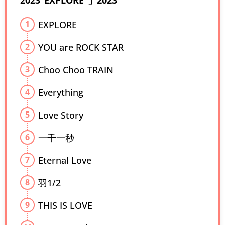
2023“EXPLORE”」2023
EXPLORE
YOU are ROCK STAR
Choo Choo TRAIN
Everything
Love Story
一千一秒
Eternal Love
羽1/2
THIS IS LOVE