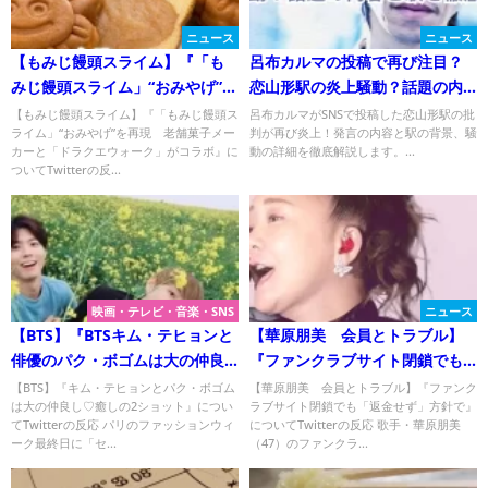
ニュース
ニュース
【もみじ饅頭スライム】『「も
呂布カルマの投稿で再び注目？
みじ饅頭スライム」“おみやげ”を
恋山形駅の炎上騒動？話題の内
再現 老舗菓子メーカーと「ド
容と駅を徹底解説！
【もみじ饅頭スライム】『「もみじ饅頭ス
呂布カルマがSNSで投稿した恋山形駅の批
ライム」“おみやげ”を再現 老舗菓子メー
判が再び炎上！発言の内容と駅の背景、騒
ラクエウォーク」がコラボ』に
カーと「ドラクエウォーク」がコラボ』に
動の詳細を徹底解説します。...
ついてTwitterの反応
ついてTwitterの反...
映画・テレビ・音楽・SNS
ニュース
【BTS】『BTSキム・テヒョンと
【華原朋美 会員とトラブル】
俳優のパク・ボゴムは大の仲良
『ファンクラブサイト閉鎖でも
し♡癒しの2ショット』について
「返金せず」方針で』について
【BTS】『キム・テヒョンとパク・ボゴム
【華原朋美 会員とトラブル】『ファンク
は大の仲良し♡癒しの2ショット』につい
ラブサイト閉鎖でも「返金せず」方針で』
Twitterの反応
てTwitterの反応 パリのファッションウィ
についてTwitterの反応 歌手・華原朋美
ーク最終日に「セ...
（47）のファンクラ...