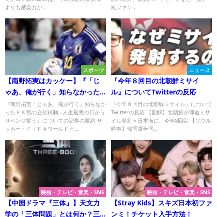
よりも感染力が...
風ファン...
スポーツ
ニュース
【南野拓実はカッケー】『「じ
『今年８回目の北朝鮮ミサイ
ゃあ、俺が行く」知らなかった
ル』についてTwitterの反応
ＰＫ戦の立候補制…人生最悪の日
『南野拓実「じゃあ、俺が行く」知らなか
『今年８回目の北朝鮮ミサイル』について
ったＰＫ戦の立候補制…人生最悪の日から
Twitterの反応 【図解】北朝鮮が弾道ミサ
からリベンジ誓う』について
リベンジ誓う』についての記事の要約 サ
イル発射＝日本海に、今年8回目 【ソウル
Twitterの反応
ッカー・ＦＩＦＡワールドカ...
時事】韓国軍合同...
映画・テレビ・音楽・SNS
映画・テレビ・音楽・SNS
【中国ドラマ『三体』】天文力
【Stray Kids】スキズ日本初ファ
学の「三体問題」とは何か？三
ンミ！チケット入手方法！