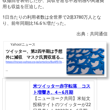
収撤回を表明したが、買収を巡る不透明感や関連費
用も収益を圧迫した。
1日当たりの利用者数は全世界で2億3780万人とな
り、前年同期比16.6％増だった。
出典：共同通信
Yahoo!ニュース
ツイッター、第2四半期は予想
外に減収 マスク氏買収巡る混
https://news.yahoo.co.jp/articles/8a4f51bdac5bced99708fb58b396dba9ffb60fd5
乱で（ロイター） - Yah...
...
米ツイッター赤字転落 コス
ト増響き、4～6月期
【ニューヨーク共同】米短文
投稿サイトのツイッターが22