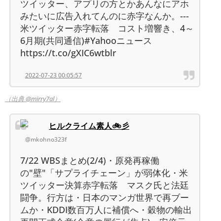
ツイッター、アプリの方とかあんなにアホ
みたいに広告入れてんのに赤字なんか。---
米ツイッター赤字転落 コスト増響き、4～
6月期(共同通信)#Yahooニュース
https://t.co/gXIC6wtblr
2022-07-23 00:05:57
（出典 @mirry7al）
ヒルクライム素人🚲彡
@mkohno323f
7/22 WBSまとめ(2/4)・原発再稼働
の"壁"「サプライチェーン」が弱体化・米
ツイッター決算赤字転落 マスク氏と法廷
闘争。行方は・日本のマンガ世界で再ブー
ムか・KDDI数百万人に補償へ・穀物の輸出