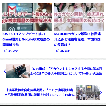
iOS 18.1.1アップデート後の
MADEINのガウン騒動：彼氏連
Gmail通知とGoogle検索履歴の
れ込みと性被害報道、本国韓国
問題解決法
の反応は？
11月 24, 2024
11月 23, 2024
【Netflix】『アカウントをシェアする会員に追加料
金--2023年の導入を視野に』についてTwitterの反応
【濃厚接触者自宅待機期間』『コロナ濃厚接触者
自宅待機期間5日間に短縮を検討』についてTwitter
の反応