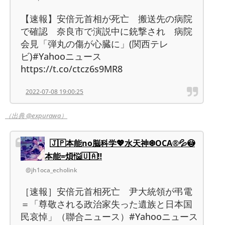
【速報】安倍元首相が死亡 搬送先の病院
で確認 奈良市で演説中に銃撃され 病院
会見「弾丸の傷が心臓に」(関西テレ
ビ)#Yahooニュース
https://t.co/ctcz6s9MR8
2022-07-08 19:00:25
（出典 @expurawa）
🇯🇵本能no脳科学💖水天神❆OCA®💦😳
本能=煩悩🇺🇦‼️
@jh1oca_echolink
［速報］安倍元首相死亡 尹大統領が弔電
＝「尊敬される政治家失った遺族と日本国
民哀悼」（聯合ニュース）#Yahooニュース