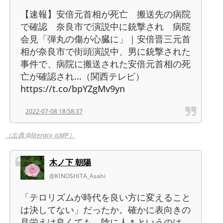
【速報】安倍元首相が死亡 搬送先の病院
で確認 奈良市で演説中に銃撃され 病院
会見「弾丸の傷が心臓に」｜安倍晋三元首
相が奈良市で街頭演説中、男に銃撃された
事件で、病院に搬送された安倍元首相の死
亡が確認され...（関西テレビ）
https://t.co/bpYZgMv9yn
2022-07-08 18:58:37
（出典 @literacy_isMP）
木ノ下 朝陽
@KINOSHITA_Asahi
「テロリズムが時代を良い方に変えること
は決してない」だったか。確かに表向きの
見栄えは良くても、陰に人＊というのは…