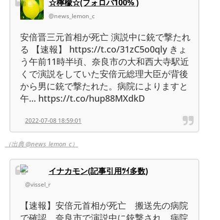
☆檸檬☆(フォロバ100% )
@news_lemon_c
安倍晋三元首相が死亡 演説中に銃で撃たれ
る 【速報】 https://t.co/31zC5o0qly きょ
う午前11時半頃、奈良市の大和西大寺駅近
くで演説をしていた安倍元総理大臣が背後
から男に銃で撃たれた。病院によりますと
午… https://t.co/hup88MXdkD
2022-07-08 18:59:01
（出典 @news_lemon_c）
イナカモン(記事引用ﾂｲ多数)
@vissel_r
【速報】安倍元首相が死亡 搬送先の病院
で確認 奈良市で演説中に銃撃され 病院