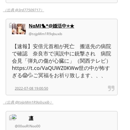
（出典 @3rd77509717）
ΝαΜΙ🐤*@婚活中⭐★
@tojpMm1R9qbuxib
【速報】安倍元首相が死亡 搬送先の病院
で確認 奈良市で演説中に銃撃され 病院
会見「弾丸の傷が心臓に」（関西テレビ）
https://t.co/VaQUWZ0KWw世の中が怖す
ぎる😱💦ご冥福をお祈り致します、、、
2022-07-08 19:00:50
（出典 @tojpMm1R9qbuxib）
凛
@00ooRINoo00