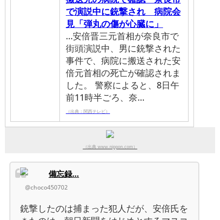
で演説中に銃撃され 病院会
見「弾丸の傷が心臓に」
…安倍晋三元首相が奈良市で
街頭演説中、男に銃撃された
事件で、病院に搬送された安
倍元首相の死亡が確認されま
した。 警察によると、8日午
前11時半ごろ、奈…
（出典：関西テレビ）
（出典 www.nippon.com）
備忘録…
@choco450702
銃撃したのは捕まった犯人だが、安倍氏を