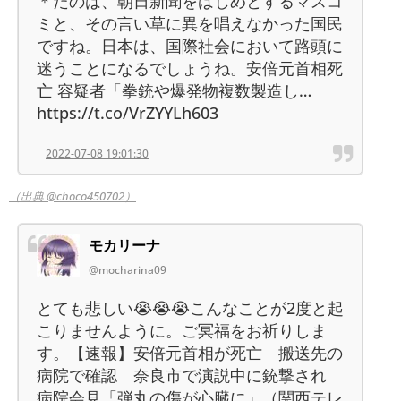
＊たのは、朝日新聞をはじめとするマスコ
ミと、その言い草に異を唱えなかった国民
ですね。日本は、国際社会において路頭に
迷うことになるでしょうね。安倍元首相死
亡 容疑者「拳銃や爆発物複数製造し…
https://t.co/VrZYYLh603
2022-07-08 19:01:30
（出典 @choco450702）
モカリーナ
@mocharina09
とても悲しい😭😭😭こんなことが2度と起
こりませんように。ご冥福をお祈りしま
す。【速報】安倍元首相が死亡 搬送先の
病院で確認 奈良市で演説中に銃撃され
病院会見「弾丸の傷が心臓に」（関西テレ