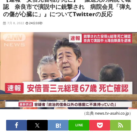
認 奈良市で演説中に銃撃され 病院会見「弾丸
の傷が心臓に」』についてTwitterの反応
7月 8, 2022
24分33秒
（出典 news.tv-asahi.co.jp）
LINE