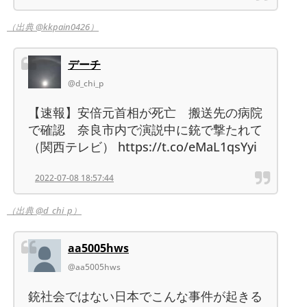
（出典 @kkpain0426）
デーチ
@d_chi_p
【速報】安倍元首相が死亡 搬送先の病院
で確認 奈良市内で演説中に銃で撃たれて
（関西テレビ） https://t.co/eMaL1qsYyi
2022-07-08 18:57:44
（出典 @d_chi_p）
aa5005hws
@aa5005hws
銃社会ではない日本でこんな事件が起きる