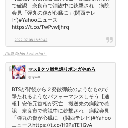
で確認 奈良市で演説中に銃撃され 病院
会見「弾丸の傷が心臓に」(関西テレ
ビ)#Yahooニュース
https://t.co/TwPvwlJhrq
2022-07-08 18:59:42
（出典 @shin_kachusha）
マスBクソ雑魚煽りボンガやめろ
@zpio0
BTSが背後から２発散弾銃のようなもので
撃たれるようなパフォーマンスしそう【速
報】安倍元首相が死亡 搬送先の病院で確
認 奈良市で演説中に銃撃され 病院会見
「弾丸の傷が心臓に」(関西テレビ)#Yahoo
ニュースhttps://t.co/H9PsTE1GvA