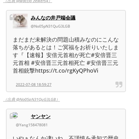
（出典 @waccio_zeikers4）
みんなの井戸端会議
@No05pN31QuG3LGB
まだまだ未解決の問題山積みなのにこんな
落ちがあるとは！ご冥福をお祈りいたしま
す『【速報】安倍元首相が死亡#安倍晋三
元首相 #安倍晋三元首相死亡 #安倍晋三元
首相銃撃https://t.co/rgKyQPhoVi
2022-07-08 18:59:27
（出典 @No05pN31QuG3LGB）
ヤンヤン
@Yang158478081
いやぁなんか凄いね。不謹慎を承知で歴史