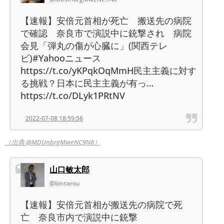
【速報】安倍元首相が死亡 搬送先の病院
で確認 奈良市で演説中に銃撃され 病院
会見「弾丸の傷が心臓に」(関西テレ
ビ)#Yahooニュース
https://t.co/yKPqkOqMmH民主主義に対す
る挑戦？日本に民主主義が有っ…
https://t.co/DLyk1PRtNV
2022-07-08 18:59:56
（出典 @MDUnbrgMweNC9N8）
山口敏太郎
@bintarou
【速報】安倍元首相が搬送先の病院で死
亡 奈良市内で演説中に銃撃