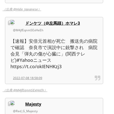
（出典 @Hide_Japanese）
ドンケツ（@左馬頭）ホマレ3
@M4jfEqnmSExHeEh
【速報】安倍元首相が死亡 搬送先の病院
で確認 奈良市で演説中に銃撃され 病院
会見「弾丸の傷が心臓に」(関西テレ
ビ)#Yahooニュース
https://t.co/okIENHKzj3
2022-07-08 18:58:09
（出典 @M4jfEqnmSExHeEh）
Majesty
@Red_G_Majesty