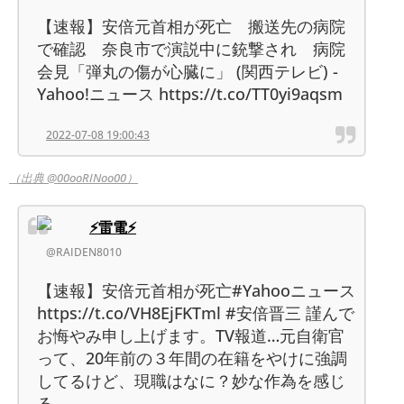
【速報】安倍元首相が死亡 搬送先の病院
で確認 奈良市で演説中に銃撃され 病院
会見「弾丸の傷が心臓に」 (関西テレビ) -
Yahoo!ニュース https://t.co/TT0yi9aqsm
2022-07-08 19:00:43
（出典 @00ooRINoo00）
⚡雷電⚡
@RAIDEN8010
【速報】安倍元首相が死亡#Yahooニュース
https://t.co/VH8EjFKTml #安倍晋三 謹んで
お悔やみ申し上げます。TV報道…元自衛官
って、20年前の３年間の在籍をやけに強調
してるけど、現職はなに？妙な作為を感じ
る。