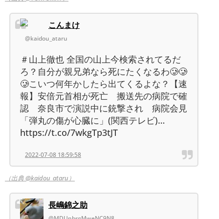
こんまけ
@kaidou_ataru
＃山上徹也 全国の山上今検索されてるだ
ろ？自分が親兄弟なら死にたくなるわ🥲🥲
🥲こいつ何年かしたら出てくるよな？【速
報】安倍元首相が死亡 搬送先の病院で確
認 奈良市で演説中に銃撃され 病院会見
「弾丸の傷が心臓に」(関西テレビ)…
https://t.co/7wkgTp3tJT
2022-07-08 18:59:58
（出典 @kaidou_ataru）
長嶋錦之助
@MDUnbrgMweNC9N8