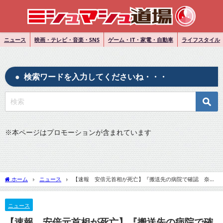
ニュース
映画・テレビ・音楽・SNS
ゲーム・IT・家電・自動車
ライフスタイル
検索ワードを入力してくださいね・・・
※
本ページはプロモーションが含まれています
ホーム
ニュース
【速報 安倍元首相が死亡】『搬送先の病院で確認 奈良
市で演説中に銃撃され 病院会見「弾丸の傷が心臓に」』についてTwitterの反応
ニュース
【速報 安倍元首相が死亡】『搬送先の病院で確