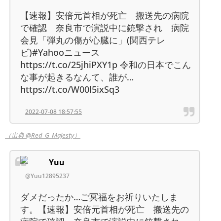
【速報】安倍元首相が死亡 搬送先の病院
で確認 奈良市で演説中に銃撃され 病院
会見「弾丸の傷が心臓に」(関西テレ
ビ)#Yahooニュース
https://t.co/25jhiPXY1p 令和の日本でこん
な事が起きるなんて、誰が…
https://t.co/W00l5ixSq3
2022-07-08 18:57:55
（出典 @Red_G_Majesty）
Yuu
@Yuu12895237
ダメだったか…ご冥福をお祈りいたしま
す。【速報】安倍元首相が死亡 搬送先の