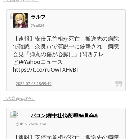
ラルフ
@ralf34r
【速報】安倍元首相が死亡 搬送先の病院
で確認 奈良市で演説中に銃撃され 病院
会見「弾丸の傷が心臓に」(関西テレ
ビ)#Yahooニュース
https://t.co/ruOwTXHvBT
2022-07-08 18:59:49
（出典 @ralf34r）
バロン(樺中社代表)🎹🏍🍵🗻♨️
@shin_kachusha
【速報】安倍元首相が死亡 搬送先の病院