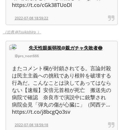
https://t.co/cGk38TUoDl
2022-07-08 18:59:22
（出典 @Tsukishiro_）
先天性眼振弱視@親ガチャ失敗者🍥
@pro_neet666
またコメント欄が封鎖されてる。言論封殺
は民主主義への挑戦であり根幹を破壊する
行為だ。こんなことは決してあってはなら
ない【速報】安倍元首相が死亡 搬送先の
病院で確認 奈良市で演説中に銃撃され
病院会見「弾丸の傷が心臓に」（関西テ…
https://t.co/j8bcgQo3sv
2022-07-08 18:59:18