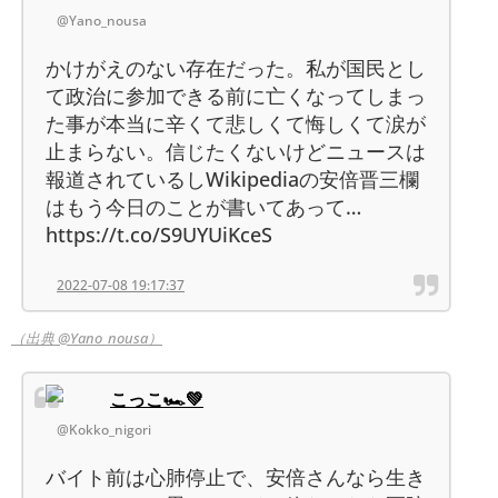
@Yano_nousa
かけがえのない存在だった。私が国民とし
て政治に参加できる前に亡くなってしまっ
た事が本当に辛くて悲しくて悔しくて涙が
止まらない。信じたくないけどニュースは
報道されているしWikipediaの安倍晋三欄
はもう今日のことが書いてあって…
https://t.co/S9UYUiKceS
2022-07-08 19:17:37
（出典 @Yano_nousa）
こっこ🏎💚
@Kokko_nigori
バイト前は心肺停止で、安倍さんなら生き