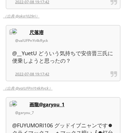
2022-07-08 19:17:42
（出典 @oka1029ri）
尺落溶
@vaIUFPnYt4kRyck
@__YuetU どういう気持ちで安倍晋三氏に
便乗しようと思ったの？
2022-07-08 19:17:42
（出典 @vaIUFPnYt4kRyck）
画龍@garyou_1
@garyou_7
@FUYUMORI106 グッドイブニャンです⏺
クライマックス 🔸マックス暗い🗾⏺灯台