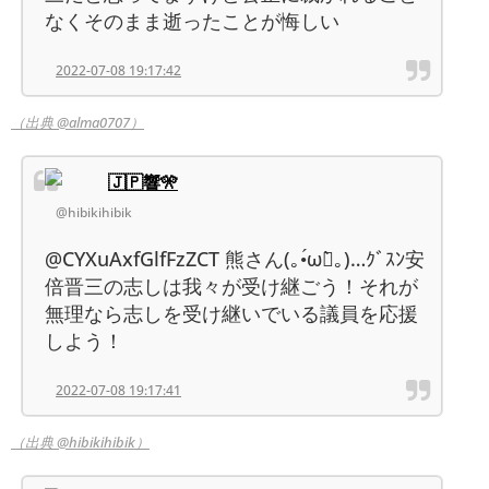
なくそのまま逝ったことが悔しい
2022-07-08 19:17:42
（出典 @alma0707）
🇯🇵響🎌
@hibikihibik
@CYXuAxfGlfFzZCT 熊さん(｡•́ωก̀｡)…ｸﾞｽﾝ安
倍晋三の志しは我々が受け継ごう！それが
無理なら志しを受け継いでいる議員を応援
しよう！
2022-07-08 19:17:41
（出典 @hibikihibik）