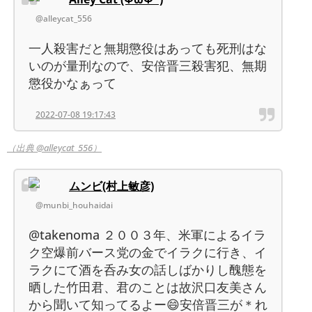
@alleycat_556
一人殺害だと無期懲役はあっても死刑はな
いのが量刑なので、安倍晋三殺害犯、無期
懲役かなぁって
2022-07-08 19:17:43
（出典 @alleycat_556）
ムンビ(村上敏彦)
@munbi_houhaidai
@takenoma ２００３年、米軍によるイラ
ク空爆前バース党の金でイラクに行き、イ
ラクにて酒を呑み女の話しばかりし醜態を
晒した竹田君、君のことは故沢口友美さん
から聞いて知ってるよー😄安倍晋三が＊れ