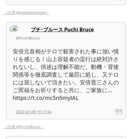
（出典 @momotaroman）
プチ･ブルース Puchi Bruce
@PuchiBruce
安倍元首相がテロで殺害された事に強い憤
りを感じる！山上容疑者の蛮行は絶対許さ
れないし、供述は理解不能だ。動機・背後
関係等を徹底調査して厳罰に処し、又テロ
には屈しないで頂きたい。安倍晋三さんの
ご冥福をお祈りすると共に、ご家族に…
https://t.co/mc5n5myIAL
2022-07-08 19:17:34
（出典 @PuchiBruce）