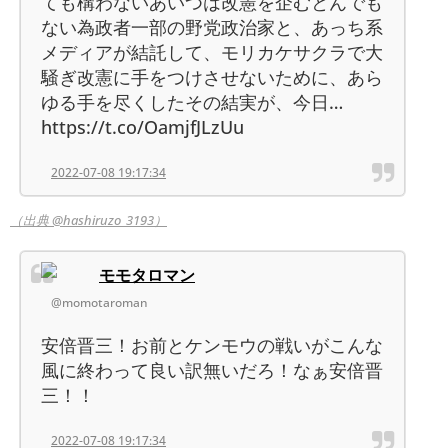
ても構わないあいつは改憲を企むとんでも
ない為政者一部の野党政治家と、あっち系
メディアが結託して、モリカケサクラで大
騒ぎ改憲に手をつけさせないために、あら
ゆる手を尽くしたその結実が、今日…
https://t.co/OamjfJLzUu
2022-07-08 19:17:34
（出典 @hashiruzo_3193）
モモタロマン
@momotaroman
安倍晋三！お前とケンモウの戦いがこんな
風に終わって良い訳無いだろ！なぁ安倍晋
三！！
2022-07-08 19:17:34