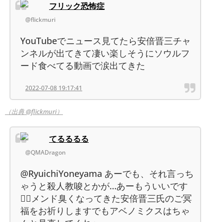
フリック恐怖症
@flickmuri
YouTubeでニュース見てたら安倍晋三チャ
ンネルが出てきて凄い楽しそうにソウルフ
ード食べてる動画で涙出てきた
2022-07-08 19:17:41
（出典 @flickmuri）
てるるるる
@QMADragon
@RyuichiYoneyama あーでも、それ言っち
ゃうと殺人教唆とかが…あーもういいです
😮‍💨メンド臭くなってきた安倍晋三氏のご冥
福をお祈りしますでもアベノミクスはちゃ