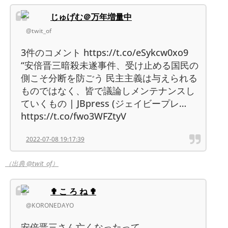
じゅげむ＠万年増量中
@twit_of
3件のコメント https://t.co/eSykcw0xo9
“安倍晋三暗殺未遂事件、受け止める国民の
側こそ分断を防ごう 民主主義は与えられる
ものではなく、皆で議論しメンテナンスし
ていくもの | JBpress (ジェイビープレ…
https://t.co/fwo3WFZtyV
2022-07-08 19:17:39
（出典 @twit_of）
✟ こ ろ ね ✟
@KORONEDAYO
安倍晋三さん亡くなったって、、、