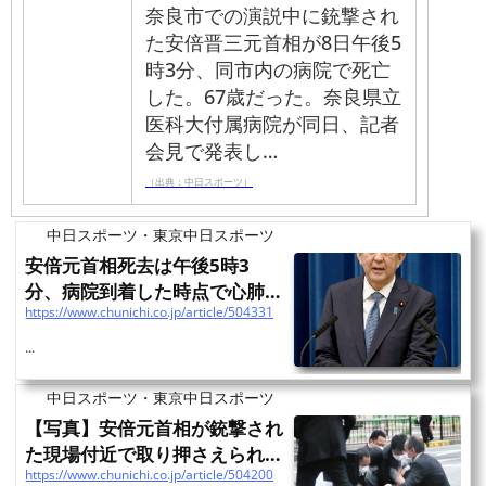
奈良市での演説中に銃撃され
た安倍晋三元首相が8日午後5
時3分、同市内の病院で死亡
した。67歳だった。奈良県立
医科大付属病院が同日、記者
会見で発表し…
（出典：中日スポーツ）
中日スポーツ・東京中日スポーツ
安倍元首相死去は午後5時3
分、病院到着した時点で心肺停
https://www.chunichi.co.jp/article/504331
止状態、奈良県立医科大付...
...
中日スポーツ・東京中日スポーツ
【写真】安倍元首相が銃撃され
た現場付近で取り押さえられる
https://www.chunichi.co.jp/article/504200
男：中日スポーツ・東...