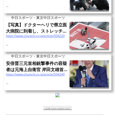
...
中日スポーツ・東京中日スポーツ
【写真】ドクターヘリで県立医
大病院に到着し、ストレッチャ
https://www.chunichi.co.jp/article/504220
ーで搬送される安倍元...
...
中日スポーツ・東京中日スポーツ
安倍晋三元首相銃撃事件の容疑
者は元海上自衛官 岸田文雄首
https://www.chunichi.co.jp/article/504249
相「深刻な状況だ。一命...
...
（出典 www.sankei.com）