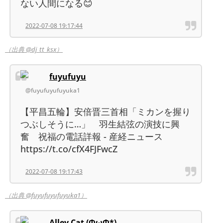
ない人間になる😊
2022-07-08 19:17:44
（出典 @dj_tt_ksx）
fuyufuyu
@fuyufuyufuyuka1
【平昌五輪】安倍晋三首相「ミカンを握り
つぶしそうに…」 羽生結弦の演技に興
奮 祝福の電話詳報 - 産経ニュース
https://t.co/cfX4FJFwcZ
2022-07-08 19:17:43
（出典 @fuyufuyufuyuka1）
Alley Cat (ΦωΦ*)