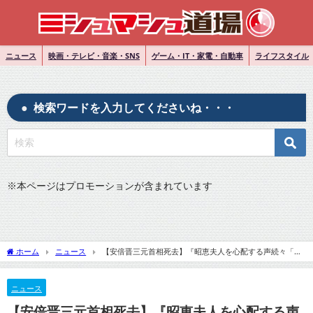
ニュース
映画・テレビ・音楽・SNS
ゲーム・IT・家電・自動車
ライフスタイル
検索ワードを入力してくださいね・・・
※
本ページはプロモーションが含まれています
ホーム
ニュース
【安倍晋三元首相死去】『昭恵夫人を心配する声続々「昭
恵さんのインスタ見てたら泣けてきちゃった」』についてTwitterの反応
ニュース
【安倍晋三元首相死去】『昭恵夫人を心配する声