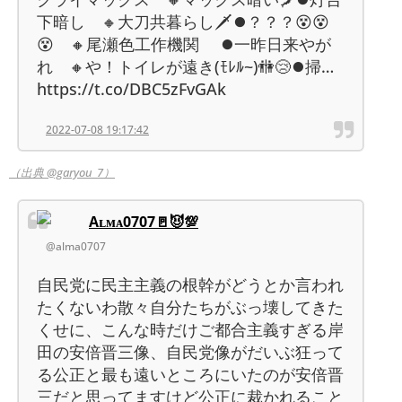
下暗し 🔸大刀共暮らし🗡⏺？？？😵😵
😵 🔸尾瀬色工作機関 ⏺一昨日来やが
れ 🔸や！トイレが遠き(ﾓﾚﾙ~)🚻😢⏺掃…
https://t.co/DBC5zFvGAk
2022-07-08 19:17:42
（出典 @garyou_7）
Aʟᴍᴀ0707🚪😈💯
@alma0707
自民党に民主主義の根幹がどうとか言われ
たくないわ散々自分たちがぶっ壊してきた
くせに、こんな時だけご都合主義すぎる岸
田の安倍晋三像、自民党像がだいぶ狂って
る公正と最も遠いところにいたのが安倍晋
三だと思ってますけど公正に裁かれること