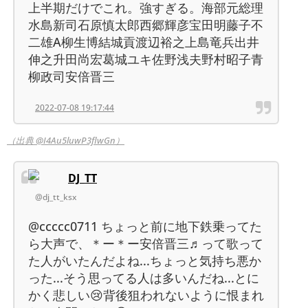
上半期だけでこれ。強すぎる。海部元総理
水島新司石原慎太郎西郷輝彦宝田明藤子不
二雄A柳生博結城貢渡辺裕之上島竜兵出井
伸之升田尚宏葛城ユキ佐野浅夫野村昭子青
柳政司安倍晋三
2022-07-08 19:17:44
（出典 @I4Au5luwP3flwGn）
DJ_TT
@dj_tt_ksx
@ccccc0711 ちょっと前に地下鉄乗ってた
ら大声で、＊ー＊ー安倍晋三♬って歌って
た人がいたんだよね...ちょっと気持ち悪か
った...そう思ってる人は多いんだね...とに
かく悲しい😢背後狙われないように恨まれ