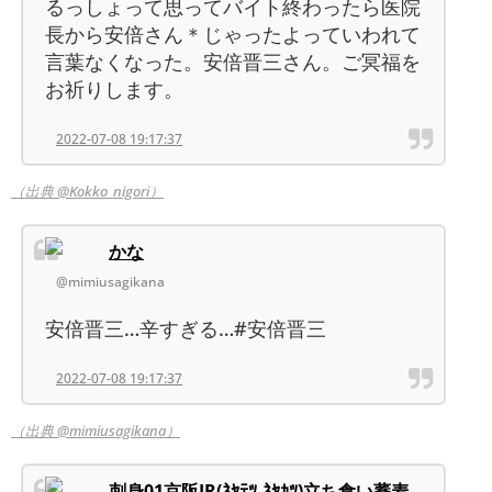
るっしょって思ってバイト終わったら医院
長から安倍さん＊じゃったよっていわれて
言葉なくなった。安倍晋三さん。ご冥福を
お祈りします。
2022-07-08 19:17:37
（出典 @Kokko_nigori）
かな
@mimiusagikana
安倍晋三…辛すぎる…#安倍晋三
2022-07-08 19:17:37
（出典 @mimiusagikana）
刺身01京阪JR(ﾈﾔﾃﾂ.ﾈﾔｶﾂ)立ち食い蕎麦