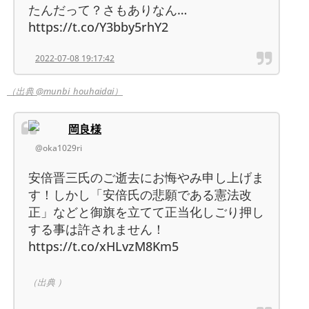
たんだって？さもありなん…
https://t.co/Y3bby5rhY2
2022-07-08 19:17:42
（出典 @munbi_houhaidai）
岡良様
@oka1029ri
安倍晋三氏のご逝去にお悔やみ申し上げま
す！しかし「安倍氏の悲願である憲法改
正」などと御旗を立てて正当化しごり押し
する事は許されません！
https://t.co/xHLvzM8Km5
（出典 ）