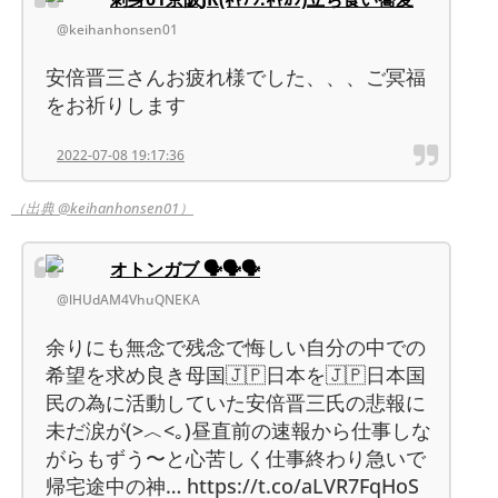
@keihanhonsen01
安倍晋三さんお疲れ様でした、、、ご冥福
をお祈りします
2022-07-08 19:17:36
（出典 @keihanhonsen01）
オトンガブ 🗣🗣🗣
@lHUdAM4VhuQNEKA
余りにも無念で残念で悔しい自分の中での
希望を求め良き母国🇯🇵日本を🇯🇵日本国
民の為に活動していた安倍晋三氏の悲報に
未だ涙が(>︿<｡)昼直前の速報から仕事しな
がらもずう〜と心苦しく仕事終わり急いで
帰宅途中の神… https://t.co/aLVR7FqHoS