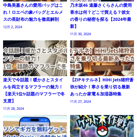
中島美嘉さんの愛用バッグはこ
乃木坂46 遠藤さくらさんの愛用
れ！ロエベの象バッグとエルメ
香水は何？どこで買える？彼女
スの長財布の魅力を徹底解剖
の香りの秘密を探る【2024年最
新】
12月 2, 2024
11月 30, 2024
楽天で今話題！暖かさとスタイ
【ZIPキテルネ】HiHi Jets猪狩蒼
ルを両立するマフラーの魅力！
弥が紹介！寒さを乗り切る最新
【楽天1位✨話題のマフラーで冬
あったか家電＆加湿器特集
支度】
11月 27, 2024
11月 28, 2024