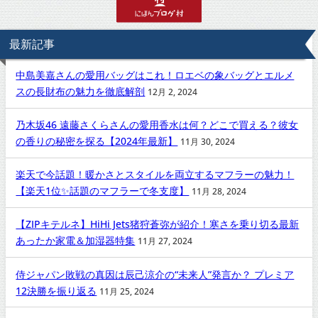
最新記事
中島美嘉さんの愛用バッグはこれ！ロエベの象バッグとエルメ
スの長財布の魅力を徹底解剖
12月 2, 2024
乃木坂46 遠藤さくらさんの愛用香水は何？どこで買える？彼女
の香りの秘密を探る【2024年最新】
11月 30, 2024
楽天で今話題！暖かさとスタイルを両立するマフラーの魅力！
【楽天1位✨話題のマフラーで冬支度】
11月 28, 2024
【ZIPキテルネ】HiHi Jets猪狩蒼弥が紹介！寒さを乗り切る最新
あったか家電＆加湿器特集
11月 27, 2024
侍ジャパン敗戦の真因は辰己涼介の“未来人”発言か？ プレミア
12決勝を振り返る
11月 25, 2024