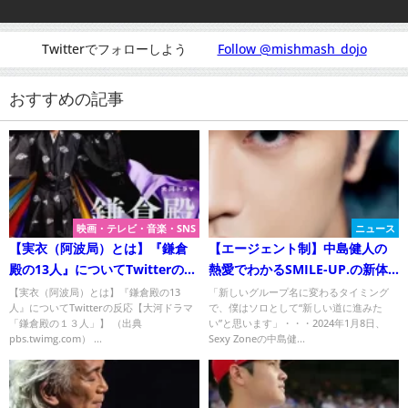
Twitterでフォローしよう
Follow @mishmash_dojo
おすすめの記事
映画・テレビ・音楽・SNS
ニュース
【実衣（阿波局）とは】『鎌倉
【エージェント制】中島健人の
殿の13人』についてTwitterの反
熱愛でわかるSMILE-UP.の新体
応【大河ドラマ「鎌倉殿の１３
制！
【実衣（阿波局）とは】『鎌倉殿の13
「新しいグループ名に変わるタイミング
人』についてTwitterの反応【大河ドラマ
で、僕はソロとして“新しい道に進みた
人」】
「鎌倉殿の１３人」】 （出典
い”と思います」・・・2024年1月8日、
pbs.twimg.com） ...
Sexy Zoneの中島健...