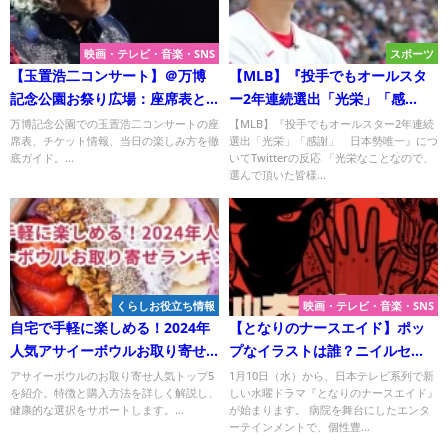
映画・テレビ・音楽・SNS
スポーツ
【玉置浩二コンサート】＠万博
【MLB】『投手でもオールスタ
記念公園お祭り広場：座席表と
ー2年連続選出「光栄」「感
セトリ完全ガイド！
謝」 日本勢唯一』について
万博記念公園での玉置浩二コンサートの座
【MLB】『投手でもオールスター2年連続
席表、チケット情報、当日の楽しみ方を徹
選出「光栄」「感謝」 日本勢唯一』につ
Twitterの反応
底ガイド。...
いてTwitterの反応 「光栄なことなので、
選んで頂いた皆様...
くらしお役立ち情報
映画・テレビ・音楽・SNS
自宅で手軽に楽しめる！2024年
【となりのナースエイド】ポッ
人気アサイーボウルお取り寄せ
プなイラストは誰？ニイルセ
ランキング5選
ン！どんな人？
アサイーボウルのお取り寄せ人気トップ5
1月10日（水）から、日本テレビ系列で新
を紹介。特徴と購入方法を詳しく解説し、
しい水曜ドラマ『となりのナースエイド』
健康的な選択をサポートします。...
が始まります。 病院を舞台にしたエンタ
ーテインメントで、個性豊...