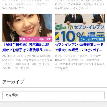
ーレット・バイオレット』（ポケモン
新メンバーの大澤綾菜（あやな）さんと天
SV）の有料追加コ...
宮芽唯（めい）さんがネット...
映画・テレビ・音楽・SNS
くらしお役立ち情報
【AKB卒業発表】柏木由紀は結
セブンイレブン×三井住友カード
婚か？お相手は？歴代最長6000
で最大10%還元！7iDとVポイン
日に終止符の愛は！
ト連携でお得に買い物する方
AKB48に入ってから17年目に入る柏木由
セブンイレブン×三井住友カードで最大
紀さんが、グループを卒業することを発表
10%還元！7iDとVポイントの連携方法
法！
しました。 柏木さんは、20日に行われた
や、スマホ決済でお得にポイントを貯める
コンサートで「多くの...
コツを解説。...
アーカイブ