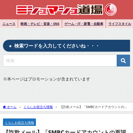
ニュース
映画・テレビ・音楽・SNS
ゲーム・IT・家電・自動車
ライフスタイル
検索ワードを入力してくださいね・・・
※
本ページはプロモーションが含まれています
ホーム
くらしお役立ち情報
【詐欺メール】「SMBCカードアカウントの再
認証が必要です」は三井住友銀行を騙る詐欺！
くらしお役立ち情報
【詐欺メール】「SMBCカードアカウントの再認