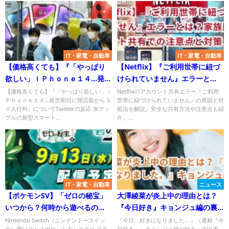
IT・家電・自動車
IT・家電・自動車
【価格高くても】『「やっぱり
【Netflix】『ご利用世帯に紐づ
欲しい」ｉＰｈｏｎｅ１４…発売
けられていません』エラーと
初日に開店前から３０人行列』
は？家族間のアカウント共有で
【価格高くても】『「やっぱり欲しい」ｉ
Netflixのアカウント共有エラー『ご利用
Ｐｈｏｎｅ１４…発売初日に開店前から３
世帯に紐づけられていません』の原因と対
についてTwitterの反応
の注意点と対策
０人行列』についてTwitterの反応 米アッ
処法を解説。安全な共有方法や注意点も紹
プルの新型スマート...
介。...
IT・家電・自動車
ニュース
【ポケモンSV】「ゼロの秘宝」
大澤綾菜が炎上中の理由とは？
いつから？何時から遊べるの
『今日好き』キョンジュ編の裏
か？＜前編・碧の仮面＞
側
Nintendo Switch（ニンテンドースイッ
『今日、好きになりました。』（通称『今
チ）用ソフト『ポケットモンスター スカ
日好き』）キョンジュ編が始まって以来、