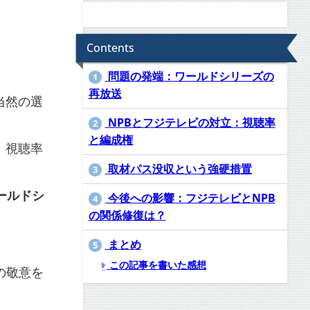
Contents
問題の発端：ワールドシリーズの
1
再放送
当然の選
NPBとフジテレビの対立：視聴率
2
と編成権
、視聴率
取材パス没収という強硬措置
3
ールドシ
今後への影響：フジテレビとNPB
4
の関係修復は？
まとめ
5
この記事を書いた感想
の敬意を