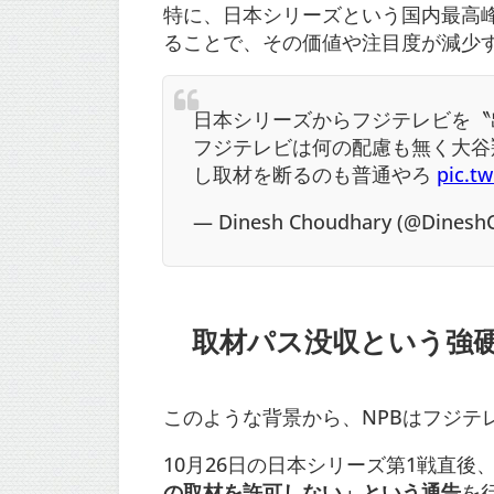
特に、日本シリーズという国内最高
ることで、その価値や注目度が減少
日本シリーズからフジテレビを〝
フジテレビは何の配慮も無く大谷
し取材を断るのも普通やろ
pic.t
— Dinesh Choudhary (@Dinesh
取材パス没収という強
このような背景から、NPBはフジテ
10月26日の日本シリーズ第1戦直後、
の取材を許可しない」という通告
を