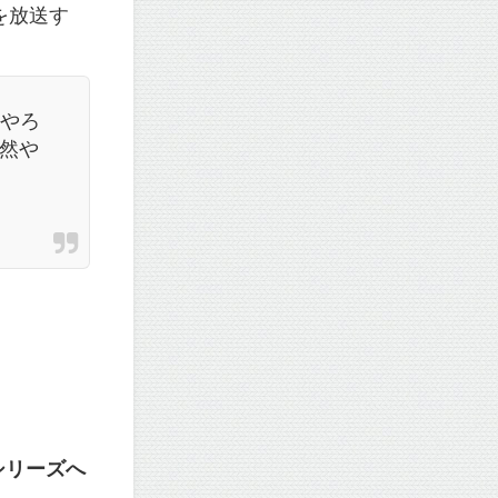
を放送す
当やろ
然や
シリーズへ