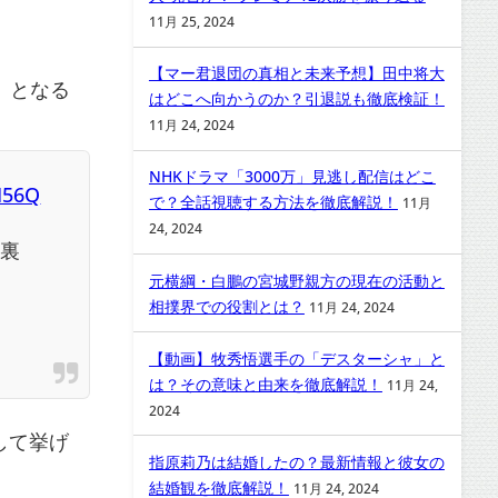
11月 25, 2024
【マー君退団の真相と未来予想】田中将大
」となる
はどこへ向かうのか？引退説も徹底検証！
11月 24, 2024
NHKドラマ「3000万」見逃し配信はどこ
7I56Q
で？全話視聴する方法を徹底解説！
11月
24, 2024
る裏
元横綱・白鵬の宮城野親方の現在の活動と
相撲界での役割とは？
11月 24, 2024
【動画】牧秀悟選手の「デスターシャ」と
は？その意味と由来を徹底解説！
11月 24,
2024
して挙げ
指原莉乃は結婚したの？最新情報と彼女の
結婚観を徹底解説！
11月 24, 2024