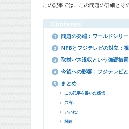
この記事では、この問題の詳細とそ
Contents
問題の発端：ワールドシリー
1
NPBとフジテレビの対立：
2
取材パス没収という強硬措置
3
今後への影響：フジテレビと
4
まとめ
5
この記事を書いた感想
共有:
いいね:
関連