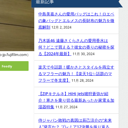
最新記事
中島美嘉さんの愛用バッグはこれ！ロエベ
の象バッグとエルメスの長財布の魅力を徹
底解剖
12月 2, 2024
乃木坂46 遠藤さくらさんの愛用香水は
何？どこで買える？彼女の香りの秘密を探
る【2024年最新】
11月 30, 2024
jp.fujifilm.com）
Feedly
楽天で今話題！暖かさとスタイルを両立す
るマフラーの魅力！【楽天1位✨話題のマ
フラーで冬支度】
11月 28, 2024
【ZIPキテルネ】HiHi Jets猪狩蒼弥が紹
介！寒さを乗り切る最新あったか家電＆加
湿器特集
11月 27, 2024
侍ジャパン敗戦の真因は辰己涼介の“未来
人”発言か？ プレミア12決勝を振り返る