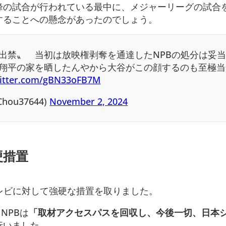
峰の試合が行われている最中に、メジャーリーグの試合
することへの懸念があったのでしょう。
出禁〟 当初は放映権剥奪を通達したNPBの処分は妥
翔平の家を晒したんやから大谷がこの顔するのも至極当
witter.com/gBN33oFB7M
Chou37644)
November 2, 2024
硬措置
レビに対して強硬な措置を取りました。
NPBは
「取材アクセスパスを回収し、今後一切、日本
行いました。