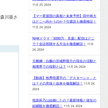
11月 25, 2024
【マー君退団の真相と未来予想】田中将大
の森川葵さ
はどこへ向かうのか？引退説も徹底検証！
11月 24, 2024
NHKドラマ「3000万」見逃し配信はどこ
で？全話視聴する方法を徹底解説！
11月
24, 2024
元横綱・白鵬の宮城野親方の現在の活動と
相撲界での役割とは？
11月 24, 2024
【動画】牧秀悟選手の「デスターシャ」と
は？その意味と由来を徹底解説！
11月 24,
2024
指原莉乃は結婚したの？最新情報と彼女の
結婚観を徹底解説！
11月 24, 2024