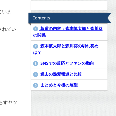
ていま
Contents
報道の内容：森本慎太郎と森川葵
されてい
1
の関係
森本慎太郎と森川葵の馴れ初め
2
は？
SNSでの反応とファンの動向
3
過去の熱愛報道と比較
4
まとめと今後の展望
5
らすヤツ