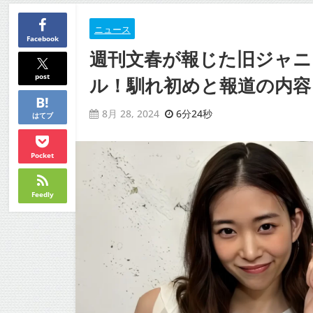
ニュース
Facebook
週刊文春が報じた旧ジャニ
post
ル！馴れ初めと報道の内容
6分24秒
8月 28, 2024
はてブ
Pocket
Feedly