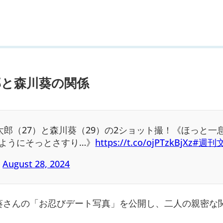
郎と森川葵の関係
慎太郎（27）と森川葵（29）の2ショット撮！《ほっと一
ようにそっとさすり…》
https://t.co/ojPTzkBjXz
#週刊
)
August 28, 2024
葵さんの「お忍びデート写真」を公開し、二人の親密な