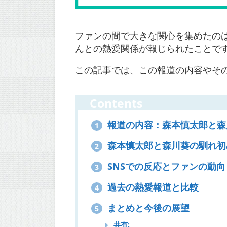
ファンの間で大きな関心を集めたのは
んとの熱愛関係が報じられたことで
この記事では、この報道の内容やそ
Contents
報道の内容：森本慎太郎と森
1
森本慎太郎と森川葵の馴れ初
2
SNSでの反応とファンの動向
3
過去の熱愛報道と比較
4
まとめと今後の展望
5
共有: