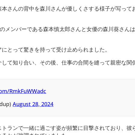
森本さんの背中を森川さんが優しくさする様子が写って
NESのメンバーである森本慎太郎さんと女優の森川葵さん
。
アにとって驚きを持って受け止められました。
介して知り合い、その後、仕事の合間を縫って親密な関
r.com/RmkFuWWadc
dup)
August 28, 2024
ストランで一緒に過ごす姿が頻繁に目撃されており、彼