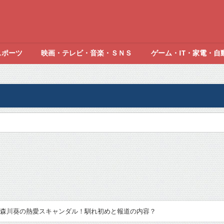
スポーツ
映画・テレビ・音楽・ＳＮＳ
ゲーム・IT・家電・自
森川葵の熱愛スキャンダル！馴れ初めと報道の内容？