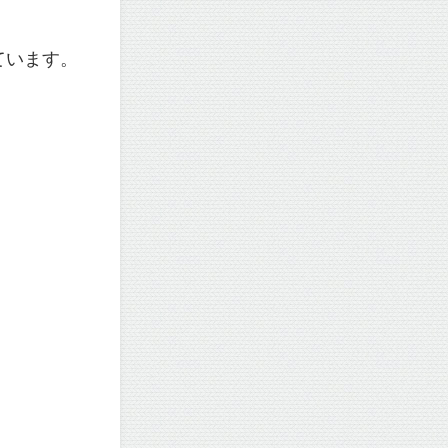
ています
。