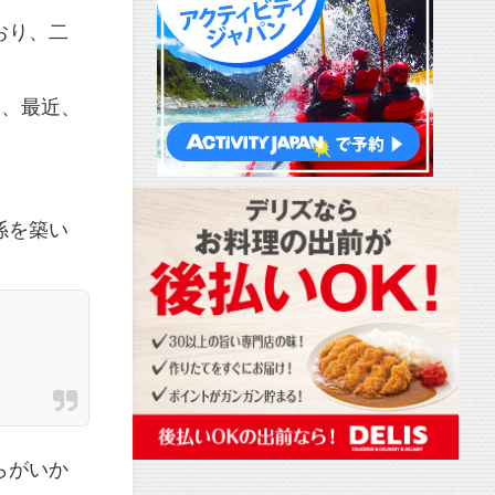
おり、二
は、最近、
係を築い
らがいか