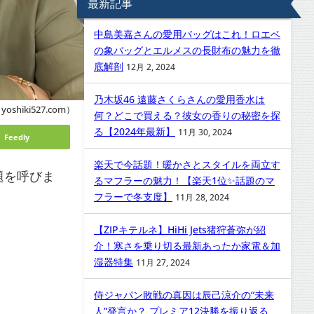
最新記事
中島美嘉さんの愛用バッグはこれ！ロエベ
の象バッグとエルメスの長財布の魅力を徹
底解剖
12月 2, 2024
乃木坂46 遠藤さくらさんの愛用香水は
oshiki527.com）
何？どこで買える？彼女の香りの秘密を探
る【2024年最新】
11月 30, 2024
Feedly
楽天で今話題！暖かさとスタイルを両立す
題を呼びま
るマフラーの魅力！【楽天1位✨話題のマ
フラーで冬支度】
11月 28, 2024
【ZIPキテルネ】HiHi Jets猪狩蒼弥が紹
介！寒さを乗り切る最新あったか家電＆加
湿器特集
11月 27, 2024
侍ジャパン敗戦の真因は辰己涼介の“未来
人”発言か？ プレミア12決勝を振り返る