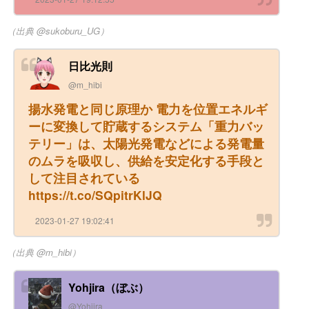
（出典 @sukoburu_UG）
日比光則
@m_hibi
揚水発電と同じ原理か 電力を位置エネルギ
ーに変換して貯蔵するシステム「重力バッ
テリー」は、太陽光発電などによる発電量
のムラを吸収し、供給を安定化する手段と
して注目されている
https://t.co/SQpitrKlJQ
2023-01-27 19:02:41
（出典 @m_hibi）
Yohjira（ぼぶ）
@Yohjira