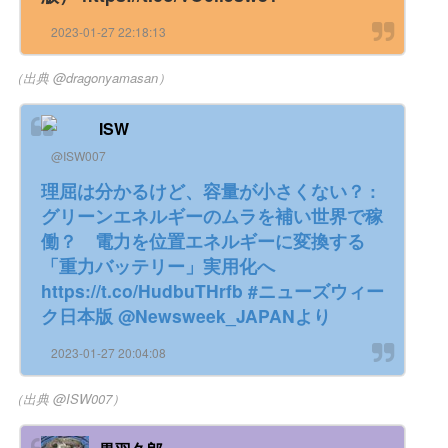
2023-01-27 22:18:13
（出典 @dragonyamasan）
ISW
@ISW007
理屈は分かるけど、容量が小さくない？ :
グリーンエネルギーのムラを補い世界で稼
働？ 電力を位置エネルギーに変換する
「重力バッテリー」実用化へ
https://t.co/HudbuTHrfb #ニューズウィー
ク日本版 @Newsweek_JAPANより
2023-01-27 20:04:08
（出典 @ISW007）