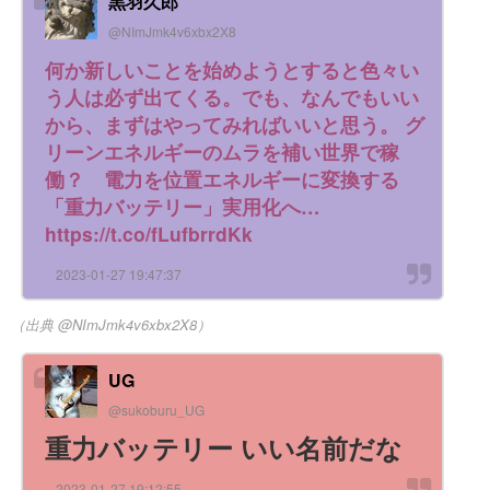
黒羽久郎
@NImJmk4v6xbx2X8
何か新しいことを始めようとすると色々い
う人は必ず出てくる。でも、なんでもいい
から、まずはやってみればいいと思う。 グ
リーンエネルギーのムラを補い世界で稼
働？ 電力を位置エネルギーに変換する
「重力バッテリー」実用化へ…
https://t.co/fLufbrrdKk
2023-01-27 19:47:37
（出典 @NImJmk4v6xbx2X8）
UG
@sukoburu_UG
重力バッテリー いい名前だな
2023-01-27 19:12:55