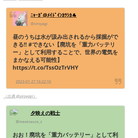
ﾆｬｰｶﾞ@ﾒｲﾄﾞｲﾝｶﾂｼｶ🐐
@siroyagi
昼のうちは水が汲み出されるから採掘がで
きる!! #できない【廃坑を「重力バッテリ
ー」として利用することで、世界の電気を
まかなえる可能性】
https://t.co/TssOzTrVHY
2023-01-27 16:22:16
（出典 @siroyagi）
夕映えの戦士
@meatsauce_z
おお！廃坑を「重力バッテリー」として利