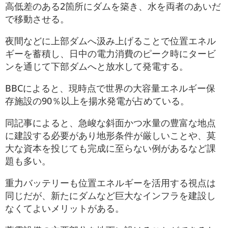
高低差のある2箇所にダムを築き、水を両者のあいだ
で移動させる。
夜間などに上部ダムへ汲み上げることで位置エネル
ギーを蓄積し、日中の電力消費のピーク時にタービ
ンを通じて下部ダムへと放水して発電する。
BBCによると、現時点で世界の大容量エネルギー保
存施設の90％以上を揚水発電が占めている。
同記事によると、急峻な斜面かつ水量の豊富な地点
に建設する必要があり地形条件が厳しいことや、莫
大な資本を投じても完成に至らない例があるなど課
題も多い。
重力バッテリーも位置エネルギーを活用する視点は
同じだが、新たにダムなど巨大なインフラを建設し
なくてよいメリットがある。