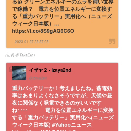
る👍 グリーンエネルギーのムラを補い世界
で稼働？ 電力を位置エネルギーに変換す
る「重力バッテリー」実用化へ（ニューズ
ウィーク日本版）…
https://t.co/8S9gAQ6C6O
2023-01-27 23:37:05
（出典 @TakaElc）
イザヤ２ - Izaya2nd
@Izaya2nd
重力バッテリーか！考えましたね。蓄電効
率はあまりよくなさそうですが、天候や昼
夜に関係なく発電できるのがいいです
ね････ 電力を位置エネルギーに変換
する「重力バッテリー」実用化へ(ニューズ
ウィーク日本版) #Yahooニュース