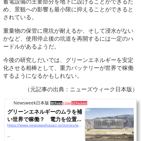
蓄電設備の主要部分を地下に設けることができるた
め、景観への影響も最小限に抑えることができると
されている。
重量物の保管に廃坑が耐えるか、そして浸水がない
かなど、使用停止後の坑道を再開するには一定のハ
ードルがあるようだ。
今後の研究しだいでは、グリーンエネルギーを安定
化させる相棒として、重力バッテリーが世界で稼働
するようになるかもしれない。
（元記事の出典：ニューズウィーク日本版）
Newsweek日本版
80 Posts
1 User
22 Pockets
グリーンエネルギーのムラを補
い世界で稼働？ 電力を位置エ
https://www.newsweekjapan.jp/stories/world/2023/01/post-100717.php
ネルギーに変換する「...
...