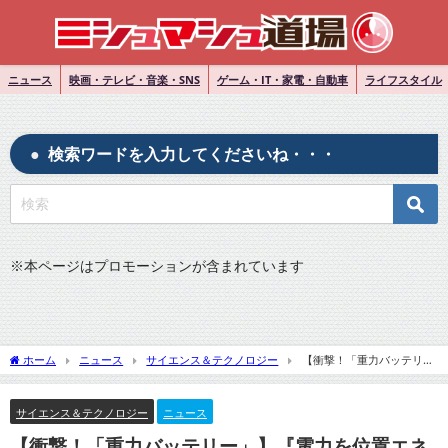
ニュース
映画・テレビ・音楽・SNS
ゲーム・IT・家電・自動車
ライフスタイル
検索ワードを入力してくださいね・・・
※
本ページはプロモーションが含まれています
ホーム
ニュース
サイエンス＆テクノロジー
【衝撃！「重力バッテリ
ー」】『電力を位置エネルギーに変換する「重力バッテリー」』についてTwitterの反
応
サイエンス＆テクノロジー
ニュース
【衝撃！「重力バッテリー」】『電力を位置エネ