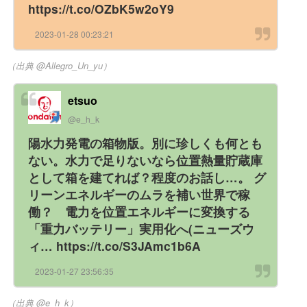
https://t.co/OZbK5w2oY9
2023-01-28 00:23:21
（出典 @Allegro_Un_yu）
etsuo
@e_h_k
陽水力発電の箱物版。別に珍しくも何とも
ない。水力で足りないなら位置熱量貯蔵庫
として箱を建てれば？程度のお話し…。 グ
リーンエネルギーのムラを補い世界で稼
働？ 電力を位置エネルギーに変換する
「重力バッテリー」実用化へ(ニューズウ
ィ… https://t.co/S3JAmc1b6A
2023-01-27 23:56:35
（出典 @e_h_k）