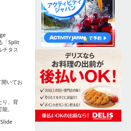
ge
Split
マルチタス
。
して開いてお
たり、背
可能。
ide