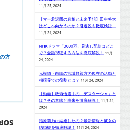
11月 25, 2024
【マー君退団の真相と未来予想】田中将大
はどこへ向かうのか？引退説も徹底検証！
11月 24, 2024
NHKドラマ「3000万」見逃し配信はどこ
で？全話視聴する方法を徹底解説！
11月
つの方
24, 2024
元横綱・白鵬の宮城野親方の現在の活動と
相撲界での役割とは？
11月 24, 2024
【動画】牧秀悟選手の「デスターシャ」と
は？その意味と由来を徹底解説！
11月 24,
2024
dOS
指原莉乃は結婚したの？最新情報と彼女の
結婚観を徹底解説！
11月 24, 2024