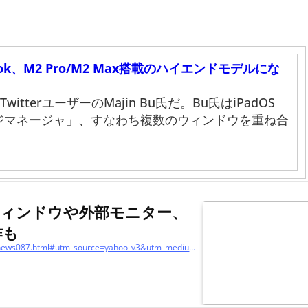
ok、M2 Pro/M2 Max搭載のハイエンドモデルにな
tterユーザーのMajin Bu氏だ。Bu氏はiPadOS
ジマネージャ」、すなわち複数のウィンドウを重ね合
複数ウィンドウや外部モニター、
作も
https://www.itmedia.co.jp/mobile/articles/2206/07/news087.html#utm_source=yahoo_v3&utm_medium=feed&utm_campaign=20220611-045&utm_term=zdn_m-prod&utm_content=rel1-1