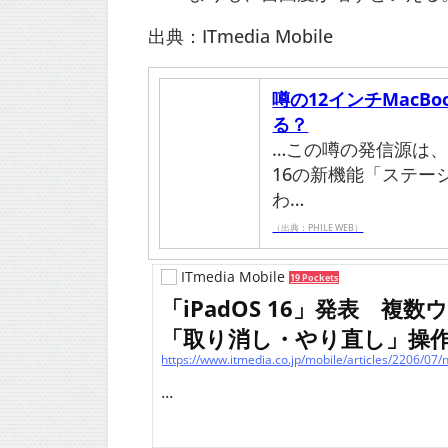
出典：ITmedia Mobile
噂の12インチMacBo
る？
…この噂の発信源は、Twi
16の新機能「ステー
わ…
（出典：PHILE WEB）
ITmedia Mobile
19 Pockets
「iPadOS 16」発表 
「取り消し・やり直し」操
...