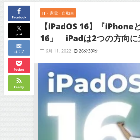
IT・家電・自動車
Facebook
【iPadOS 16】『iPho
post
16」 iPadは2つの方
26分39秒
6月 11, 2022
はてブ
Pocket
Feedly