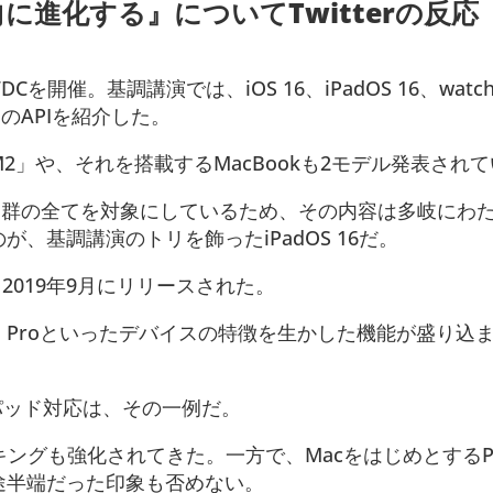
向に進化する』についてTwitterの反応
を開催。基調講演では、iOS 16、iPadOS 16、watch
やそのAPIを紹介した。
2」や、それを搭載するMacBookも2モデル発表され
製品群の全てを対象にしているため、その内容は多岐にわ
、基調講演のトリを飾ったiPadOS 16だ。
で、2019年9月にリリースされた。
Pad Proといったデバイスの特徴を生かした機能が盛り込
ックパッド対応は、その一例だ。
キングも強化されてきた。一方で、MacをはじめとするP
途半端だった印象も否めない。