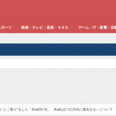
スポーツ
映画・テレビ・音楽・ＳＮＳ
ゲーム・IT・家電・自
cの“いいとこ取り”をした「iPadOS 16」 iPadは2つの方向に進化する』について