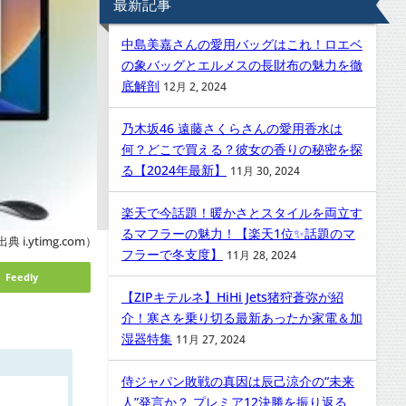
最新記事
中島美嘉さんの愛用バッグはこれ！ロエベ
の象バッグとエルメスの長財布の魅力を徹
底解剖
12月 2, 2024
乃木坂46 遠藤さくらさんの愛用香水は
何？どこで買える？彼女の香りの秘密を探
る【2024年最新】
11月 30, 2024
楽天で今話題！暖かさとスタイルを両立す
るマフラーの魅力！【楽天1位✨話題のマ
典 i.ytimg.com）
フラーで冬支度】
11月 28, 2024
Feedly
【ZIPキテルネ】HiHi Jets猪狩蒼弥が紹
介！寒さを乗り切る最新あったか家電＆加
湿器特集
11月 27, 2024
侍ジャパン敗戦の真因は辰己涼介の“未来
人”発言か？ プレミア12決勝を振り返る