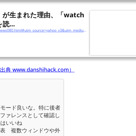
S」が生まれた理由、「watch
読...
https://www.itmedia.co.jp/mobile/articles/1906/05/news080.html#utm_source=yahoo_v3&utm_medium=feed&utm_campaign=20220611-045&utm_term=zdn_m-prod&utm_content=rel2-1
出典 www.danshihack.com）
スモード良いな。特に後者
のリファレンスとして確認し
のはいいね
 16」発表 複数ウィンドウや外