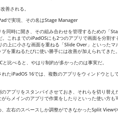
きく改善される。
で実現、その名はStage Manager
を同時に開き、その組み合わせを管理するための「Sta
だ。これまでのiPadOSにも2つのアプリで画面を分割する「
の上に小さな画面を重ねる「Slide Over」といった
ップを重ねるたびに使い勝手には改善が加えられてきた
PCと比べると、やはり制約が多かったのは事実だ。
導入されたiPadOS 16では、複数のアプリをウィンドウと
別のアプリをスタンバイさせておき、それらを切り替え
ながらメインのアプリで作業をしたりといった使い方も
右のスペースしか調整ができなかったSplit ViewやSl
。