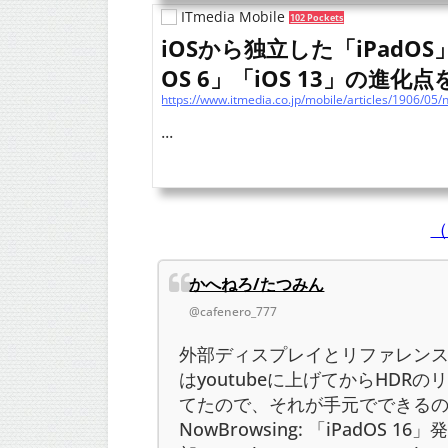
ITmedia Mobile
102 Pockets
iOSから独立した「iPadO
OS 6」「iOS 13」の進化点を
...
（
かへねろ/たつみん
@cafenero_777
外部ディスプレイとリファレン
はyoutubeに上げてからHDR
てたので、それが手元でできる
NowBrowsing: 「iPadOS