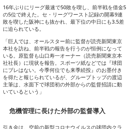
16年ぶりにリーグ最速で50敗を喫し、前半戦を借金5
の5位で終えた。セ・リーグワースト記録の開幕9連
敗を喫した阪神にも抜かれ、最下位の中日にも3.5差
に迫られている。
「巨人では、オールスター前に監督が読売新聞東京
本社を訪ね、前半戦の報告を行うのが恒例になって
いる。原監督も山口寿一オーナー（読売新聞東京本
社社長）に現状を報告。スポーツ紙などでは『球団
にブレはない。今季何位でも来季続投』のお墨付き
を得たと報じられているが、グループトップの渡辺
主筆は、水面下で球団初の外部からの監督招請に動
いているという」
危機管理に長けた外部の監督導入
引き金は、空前の新型コロナウイルスの球団内クラ