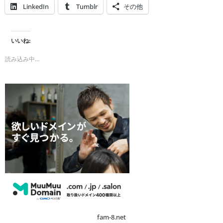
LinkedIn
Tumblr
その他
いいね:
読み込み中…
fam-8.net