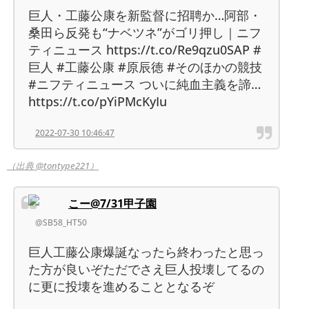
巨人・工藤公康を新監督に招聘か…阿部・
桑田ら反発も“ナベツネ”がゴリ押し｜ニフ
ティニュース https://t.co/Re9qzu0SAP #
巨人 #工藤公康 #原辰徳 #そのほかの競技
#ニフティニュース ついに純血主義を諦…
https://t.co/pYiPMcKyIu
2022-07-30 10:46:47
（出典 @tontype221）
こー@7/31甲子園
@SB58_HT50
巨人工藤公康爆誕なったら終わったと思っ
た方が良いぞただでさえ巨人投壊してるの
に更に投壊を進めることとなるぞ