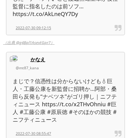
監督に指名したのは前ソフ…
https://t.co/AkLneQY7Dy
2022-07-30 09:12:15
（出典 @g4Bpl1AsevtGpr7）
かなえ
@mt87_kana
まじで？信憑性は分からないけども💧巨
人・工藤公康を新監督に招聘か…阿部・桑
田ら反発も“ナベツネ”がゴリ押し｜ニフテ
ィニュース https://t.co/x2THvOhniu #巨
人 #工藤公康 #原辰徳 #そのほかの競技 #
ニフティニュース
2022-07-30 08:55:47