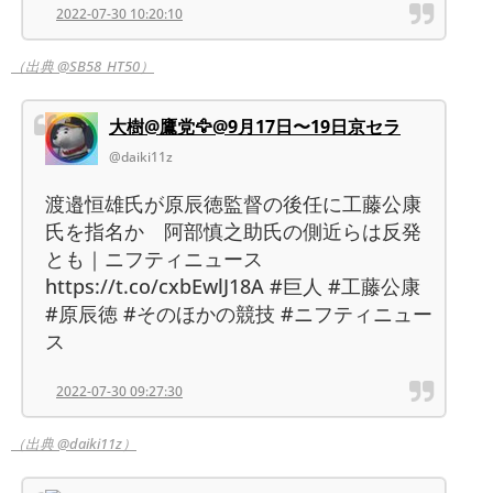
2022-07-30 10:20:10
（出典 @SB58_HT50）
大樹@鷹党🦅@9月17日〜19日京セラ
@daiki11z
渡邉恒雄氏が原辰徳監督の後任に工藤公康
氏を指名か 阿部慎之助氏の側近らは反発
とも｜ニフティニュース
https://t.co/cxbEwlJ18A #巨人 #工藤公康
#原辰徳 #そのほかの競技 #ニフティニュー
ス
2022-07-30 09:27:30
（出典 @daiki11z）