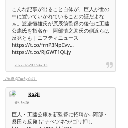
こんな記事が出ること自体が、巨人が世の
中に置いていかれていることの証だよな
ぁ。渡邉恒雄氏が原辰徳監督の後任に工藤
公康氏を指名か 阿部慎之助氏の側近らは
反発とも｜ニフティニュース
https://t.co/frnP3NpCvv…
https://t.co/RjGWT1QLjy
2022-07-29 15:47:13
（出典 @TackyYoji）
Ko2ji
@k_ko2ji
巨人・工藤公康を新監督に招聘か…阿部・
桑田ら反発も“ナベツネ”がゴリ押し