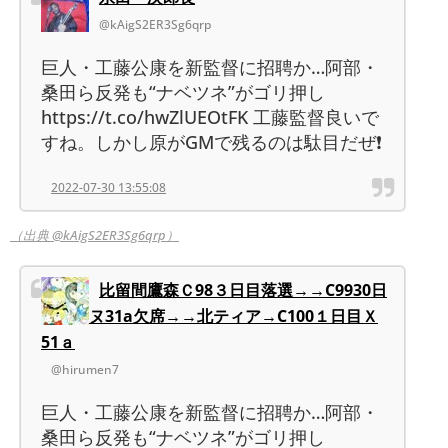
@kAigS2ER3Sg6qrp
巨人・工藤公康を新監督に招聘か…阿部・
桑田ら反発も“ナベツネ”がゴリ押し
https://t.co/hwZlUEOtFK 工藤監督良いで
すね。しかし原がGMで残るのは駄目だぜ❗️
2022-07-30 13:55:08
（出典 @kAigS2ER3Sg6qrp）
比留間鷹森Ｃ98３日目落選→→C9930日
ヌ31a欠席→→北ティア→C100１日目Ｘ
51ａ
@hirumen7
巨人・工藤公康を新監督に招聘か…阿部・
桑田ら反発も“ナベツネ”がゴリ押し