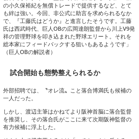
の小久保裕紀を無償トレードで提供するなど、とて
も絆は強い。今回、非公式に助言を求められるなか
で、『工藤氏はどうか』と進言したそうです。工藤
氏は西武時代、巨人OBの広岡達朗監督から川上V9発
祥の管理野球を叩き込まれた野球エリート。それを
総本家にフィードバックする狙いもあるようです」
（巨人OBの解説者）
試合開始も態勢整えられるか
外部招聘では、〝オレ流〟こと落合博満氏も候補の
一人だった。
しかし、渡辺主筆はかねてより阪神首脳に落合監督
を推奨し、その落合氏がここに来て次期阪神監督の
有力候補に浮上した。