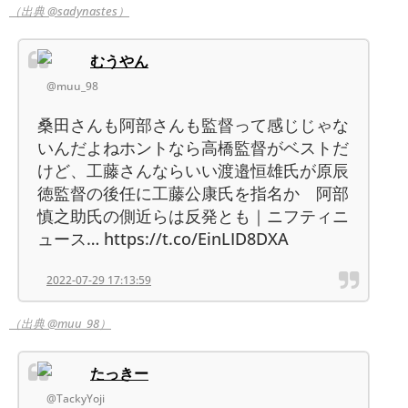
（出典 @sadynastes）
むうやん
@muu_98
桑田さんも阿部さんも監督って感じじゃな
いんだよねホントなら高橋監督がベストだ
けど、工藤さんならいい渡邉恒雄氏が原辰
徳監督の後任に工藤公康氏を指名か 阿部
慎之助氏の側近らは反発とも｜ニフティニ
ュース… https://t.co/EinLID8DXA
2022-07-29 17:13:59
（出典 @muu_98）
たっきー
@TackyYoji