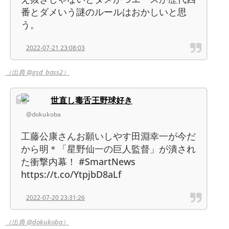
番とダメいう謎のルールはおかしいと思
う。
2022-07-21 23:08:03
（出典 @gsd_bass2）
世直し毒舌王野球好き
@dokukoba
工藤公康さんお願いしやす田淵幸一が今だ
から明＊「星野仙一の巨人監督」が潰され
た衝撃内幕！ #SmartNews
https://t.co/YtpjbD8aLf
2022-07-20 23:31:26
（出典 @dokukoba）