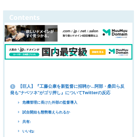
Contents
【巨人】『工藤公康を新監督に招聘か…阿部・桑田ら反
1
発も“ナベツネ”がゴリ押し』についてTwitterの反応
危機管理に長けた外部の監督導入
試合開始も態勢整えられるか
共有:
いいね: