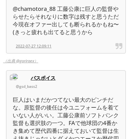
@chamotora_88 工藤公康に巨人の監督や
らせたらそれなりに数字は残すと思うただ
今現在オファー出しても断られるかもね〜
(きっと疲れも出てると思うから
2022-07-27 12:09:11
（出典 @goriraex）
バスボイス
@gsd_bass2
巨人はいまだかつてない最大のピンチだ
な。原監督の後任は今ユニフォームを着て
いない人がいい。工藤公康前ソフトバンク
監督も選択肢の一つ。FAで他球団の4番か
き集めて歴代四番に据えておいて監督は生
え抜きじゃないとダメかつエースか歴代四