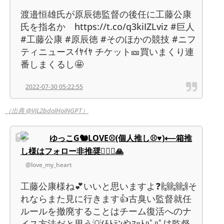
渡邉恒雄氏が原辰徳監督の後任に工藤公康
氏を指名か https://t.co/q3kiIZLviz #巨人
#工藤公康 #原辰徳 #そのほかの競技 #ニフ
ティニュースｲﾔｲﾔ チケット🎫買いまくり連
番しまくるし🤩
2022-07-30 05:22:55
（出典 @VjL2bdolHoiNGPT）
ゆっこG🐿LOVE⚾(個人推し⚾♥)⟵箱推
し様はフォロー非推奨🙇🏻‍♀️🙏
@love_my_heart
工藤公康様ね💕いいと思いますよ❓🙌🙌🙌そ
れならまた見に行きます👍古臭い監督就任
ルールを撤廃することはチーム復活へのナ
イス方法だと思う💡(ﾓﾄﾃﾝやﾏｯﾄﾊﾟﾊﾟは監督