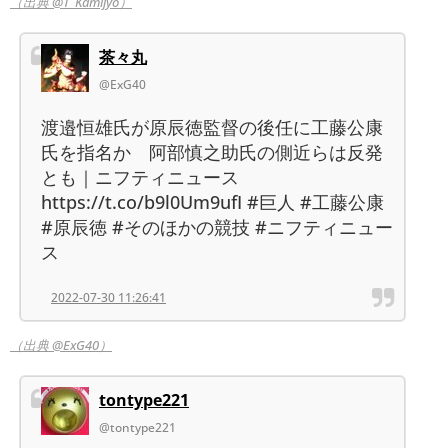
（出典 @T_Kamijyo）
茶々丸
@ExG40
渡邉恒雄氏が原辰徳監督の後任に工藤公康
氏を指名か 阿部慎之助氏の側近らは反発
とも｜ニフティニュース
https://t.co/b9l0Um9ufI #巨人 #工藤公康
#原辰徳 #そのほかの競技 #ニフティニュー
ス
2022-07-30 11:26:41
（出典 @ExG40）
tontype221
@tontype221