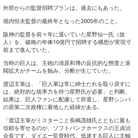
外部からの監督招聘プランは、過去にもあった。
堀内恒夫監督の最終年となった2005年のこと。
阪神の監督を前々年に退いていた星野仙一氏（故
人）を、破格の年俸10億円で招聘する構想が実現寸
前まで進んでいた。
当時の巨人は、主砲の清原和博の反抗的な態度と派
閥拡大がチームを蝕み、分断が生じていた。
渡辺主筆は、「巨人軍は常に紳士たれを取り戻すに
は、絶対的な統率力を持つ星野氏が必要」と判断。
結果は、巨人ファンに配慮して辞退し、星野シンパ
の原第二次政権に着地した経緯がある。
「渡辺主筆がミスターこと長嶋茂雄氏とともに最も
信頼を寄せるのが、ソフトバンクホークスの王貞治
会長です。ダイエー監督時代、低迷する巨人に主軸