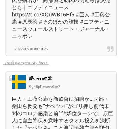
氏を指名か 阿部慎之助氏の側近らは反発
とも｜ニフティニュース
https://t.co/XQuWB16Hf5 #巨人 #工藤公
康 #原辰徳 #そのほかの競技 #ニフティニ
ュースウォールストリート・ジャーナル・
ニッポン
2022-07-30 09:19:25
（出典 @nagato_city_bus）
🌈sero🌱🐰
@g4Bpl1AsevtGpr7
巨人・工藤公康を新監督に招聘か…阿部・
桑田ら反発も“ナベツネ”がゴリ押し前代未
聞のコロナ感染と前半戦5位ターンで、原巨
人に自主降伏を意味するタオル投入を決断
した〝ナベツネ〟こと渡辺恒雄主筆が後任