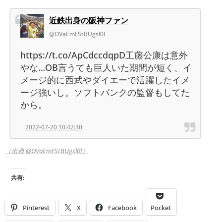
近鉄出身の阪神ファン
@OVaEmFStBUgsl0l
https://t.co/ApCdccdqpD工藤公康は意外
やな…OB言うても巨人いた期間が短く、イ
メージ的に西武やダイエーで活躍したイメ
ージ強いし。ソフトバンクの監督もしてた
から。
2022-07-20 10:42:30
（出典 @OVaEmFStBUgsl0l）
共有:
Pinterest
X
Facebook
Pocket