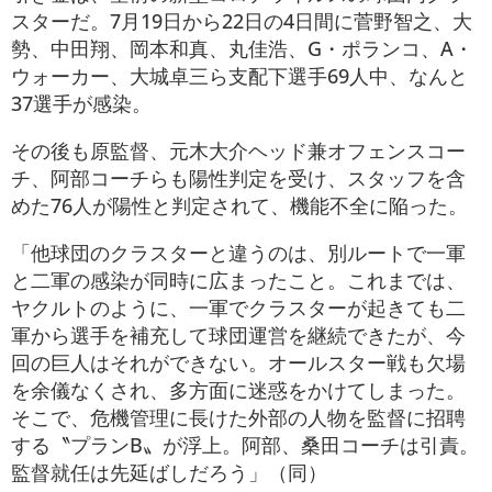
スターだ。7月19日から22日の4日間に菅野智之、大
勢、中田翔、岡本和真、丸佳浩、G・ポランコ、A・
ウォーカー、大城卓三ら支配下選手69人中、なんと
37選手が感染。
その後も原監督、元木大介ヘッド兼オフェンスコー
チ、阿部コーチらも陽性判定を受け、スタッフを含
めた76人が陽性と判定されて、機能不全に陥った。
「他球団のクラスターと違うのは、別ルートで一軍
と二軍の感染が同時に広まったこと。これまでは、
ヤクルトのように、一軍でクラスターが起きても二
軍から選手を補充して球団運営を継続できたが、今
回の巨人はそれができない。オールスター戦も欠場
を余儀なくされ、多方面に迷惑をかけてしまった。
そこで、危機管理に長けた外部の人物を監督に招聘
する〝プランB〟が浮上。阿部、桑田コーチは引責。
監督就任は先延ばしだろう」（同）