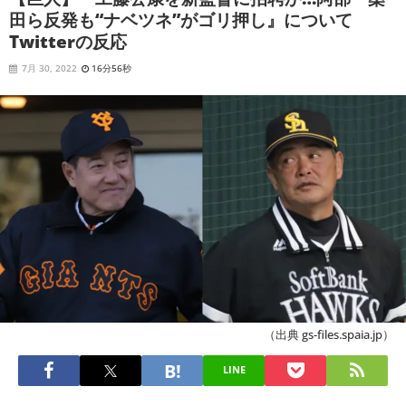
田ら反発も“ナベツネ”がゴリ押し』について
Twitterの反応
7月 30, 2022
16分56秒
（出典 gs-files.spaia.jp）
LINE