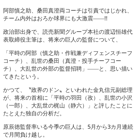
阿部慎之助、桑田真澄両コーチは引責ではじかれ、
チーム内外はおろか球界にも大激震――!!
政治部出身で、読売新聞グループ本社の渡辺恒雄代
表取締役主筆は、将来の巨人の監督について、
「平時の阿部（慎之助・作戦兼ディフェンスチーフ
コーチ）、乱世の桑田（真澄・投手チーフコー
チ）、大乱世の外部の監督招聘」――と、思い描い
てきたという。
かつて、〝政界のドン〟といわれた金丸信元副総理
が、将来の首相に「平時の羽田（孜）、乱世の小沢
（一郎）、大乱世の梶山（静六）」と評したことに
たとえた独自の分析だ。
原辰徳監督率いる今季の巨人は、5月から3カ月連続
で月間負け越し。