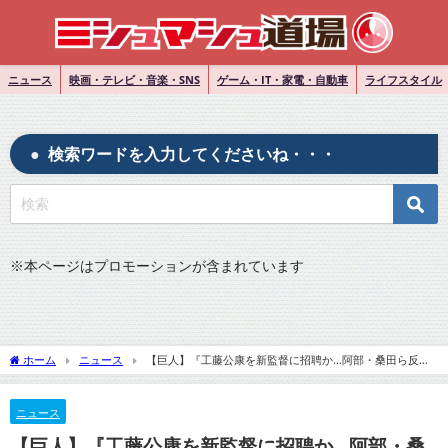
ニュース
映画・テレビ・音楽・SNS
ゲーム・IT・家電・自動車
ライフスタイル
検索ワードを入力してくださいね・・・
※
本ページはプロモーションが含まれています
ホーム
ニュース
【巨人】『工藤公康を新監督に招聘か…阿部・桑田ら反発
も“ナベツネ”がゴリ押し』についてTwitterの反応
ニュース
【巨人】『工藤公康を新監督に招聘か…阿部・桑