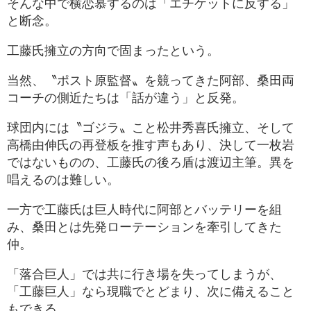
そんな中で横恋慕するのは「エチケットに反する」
と断念。
工藤氏擁立の方向で固まったという。
当然、〝ポスト原監督〟を競ってきた阿部、桑田両
コーチの側近たちは「話が違う」と反発。
球団内には〝ゴジラ〟こと松井秀喜氏擁立、そして
高橋由伸氏の再登板を推す声もあり、決して一枚岩
ではないものの、工藤氏の後ろ盾は渡辺主筆。異を
唱えるのは難しい。
一方で工藤氏は巨人時代に阿部とバッテリーを組
み、桑田とは先発ローテーションを牽引してきた
仲。
「落合巨人」では共に行き場を失ってしまうが、
「工藤巨人」なら現職でとどまり、次に備えること
もできる。