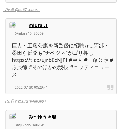
（出典 @mt87_kana）
miura .T
@miura10480309
巨人・工藤公康を新監督に招聘か…阿部・
桑田ら反発も“ナベツネ”がゴリ押し
https://t.co/ujrbEcNJPf #巨人 #工藤公康 #
原辰徳 #そのほかの競技 #ニフティニュー
ス
2022-07-30 08:29:41
（出典 @miura10480309）
み〜ゆうき🐿
@VjL2bdolHoiNGPT