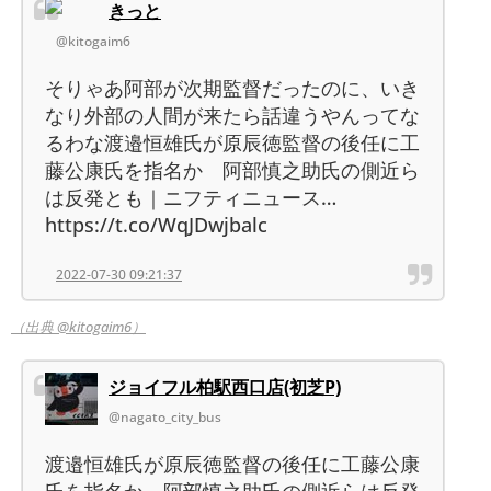
きっと
@kitogaim6
そりゃあ阿部が次期監督だったのに、いき
なり外部の人間が来たら話違うやんってな
るわな渡邉恒雄氏が原辰徳監督の後任に工
藤公康氏を指名か 阿部慎之助氏の側近ら
は反発とも｜ニフティニュース…
https://t.co/WqJDwjbalc
2022-07-30 09:21:37
（出典 @kitogaim6）
ジョイフル柏駅西口店(初芝P)
@nagato_city_bus
渡邉恒雄氏が原辰徳監督の後任に工藤公康