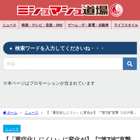
ニュース
映画・テレビ・音楽・SNS
ゲーム・IT・家電・自動車
ライフスタイル
検索ワードを入力してくださいね・・・
※
本ページはプロモーションが含まれています
ホーム
ニュース
【「重症化しにくい」に変化が】『“第7波”直撃 コロナ医
療現場の切実な“声”を聞け 「5類よりも、まずは感染者数を抑えて」』についてTwitter
の反応
ニュース
【「重症化しにくい」に変化が】『“第7波”直撃