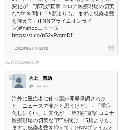
変化が “第7波”直撃 コロナ医療現場の切実
な“声”を聞け 「5類よりも、まずは感染者数
を抑えて」(FNNプライムオンライ
ン)#Yahooニュース
https://t.co/n52yFvqmDf
2022-08-21 17:23:02
（出典 @bouonoon0）
片上 泰助
@k_taisuke
海外に重症者に使う薬が開発承認された
と、ニュースで見たと思うけど。－「重症
化しにくい」に変化が “第7波”直撃 コロナ
医療現場の切実な“声”を聞け 「5類よりも、
まずは感染者数を抑えて」(FNNプライムオ