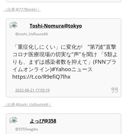
（出典 @777Border）
Toshi-Nomura@tokyo
@toshi_UsRoute66
「重症化しにくい」に変化が “第7波”直撃
コロナ医療現場の切実な“声”を聞け 「5類よ
りも、まずは感染者数を抑えて」(FNNプラ
イムオンライン)#Yahooニュース
https://t.co/R9efiQ7lhx
2022-08-21 17:55:19
（出典 @toshi_UsRoute66）
よっぴ@358
@5555eagles