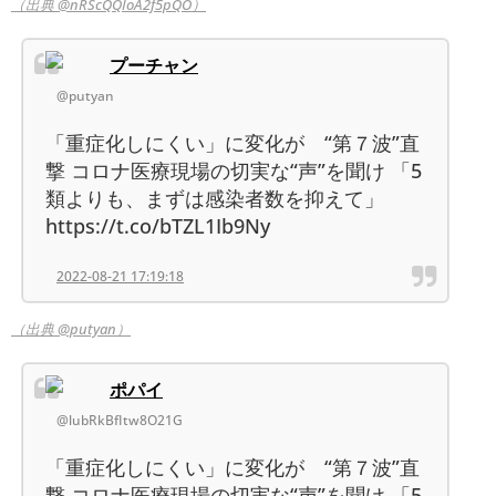
（出典 @nRScQQIoA2f5pQO）
プーチャン
@putyan
「重症化しにくい」に変化が “第７波”直
撃 コロナ医療現場の切実な“声”を聞け 「5
類よりも、まずは感染者数を抑えて」
https://t.co/bTZL1Ib9Ny
2022-08-21 17:19:18
（出典 @putyan）
ポパイ
@lubRkBfItw8O21G
「重症化しにくい」に変化が “第７波”直
撃 コロナ医療現場の切実な“声”を聞け 「5