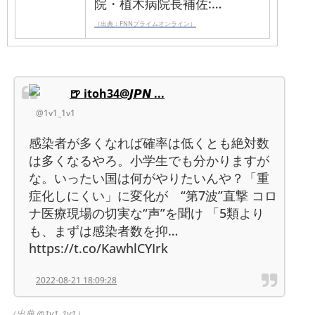
院・植木病院長補佐:…
（出典：FNNプライムオンライン）
🍺 itoh34@𝙅𝙋𝙉 ...
@1v1_1v1
感染者が多くなれば確率は低くとも絶対数
は多くなるやろ。小学生でも分かりますが
な。いったい国は何がやりたいんや？「重
症化しにくい」に変化が “第7波”直撃 コロ
ナ医療現場の切実な“声”を聞け 「5類より
も、まずは感染者数を抑…
https://t.co/KawhlCYIrk
2022-08-21 18:09:28
（出典 @1v1_1v1）