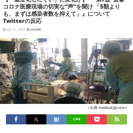
コロナ医療現場の切実な“声”を聞け 「5類より
も、まずは感染者数を抑えて」』について
Twitterの反応
8月 21, 2022
23分6秒
（出典 medical.jiji.com）
LINE