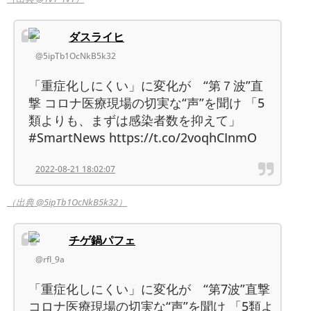
ダスライヒ
@5ipTb1OcNkB5k32
「重症化しにくい」に変化が “第７波”直
撃 コロナ医療現場の切実な“声”を聞け 「5
類よりも、まずは感染者数を抑えて」
#SmartNews https://t.co/2voqhCInmO
2022-08-21 18:02:07
（出典 @5ipTb1OcNkB5k32）
チゲ鍋パフェ
@rfl_9a
「重症化しにくい」に変化が “第7波”直撃
コロナ医療現場の切実な“声”を聞け 「5類よ