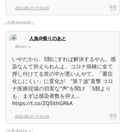
2022-08-21 17:43:20
（出典 @araie02）
人魚@祭りのあと
@siren_u
いやだから、5類にすれば解決するやん。感
染なんて抑えられんよ。コロナ病棟に全て
押し付けてる世の中が悪いんやて。「重症
化しにくい」に変化が “第７波”直撃 コロ
ナ医療現場の切実な“声”を聞け 「5類より
も、まずは感染者数を抑え…
https://t.co/ZQ5lthGRkA
2022-08-21 17:41:53
（出典 @siren_u）