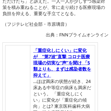
ただけたら」と訴えた。一人一人が少しずつ感染対
策を積み重ねることが、常に走り続ける医療現場の
負担を抑える、重要な手立てとなる。
（フジテレビ社会部・市原璃音）
出典：FNNプライムオンライン
「重症化しにくい」に変化
が “第7波”直撃 コロナ医療
現場の切実な“声”を聞け 「5
類よりも、まずは感染者数を
抑えて」
…ほぼ満床の状態が続き、24
床ある中等症の病床も満床だ
という。 「重症化しにく
い」に変化が「重症化の傾
向」とは? 東京医科歯科大病