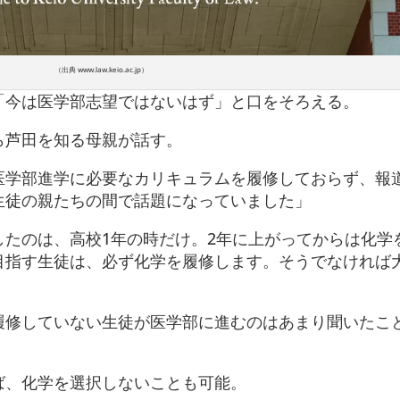
（出典 www.law.keio.ac.jp）
「今は医学部志望ではないはず」と口をそろえる。
ら芦田を知る母親が話す。
医学部進学に必要なカリキュラムを履修しておらず、報
生徒の親たちの間で話題になっていました」
したのは、高校1年の時だけ。2年に上がってからは化学
目指す生徒は、必ず化学を履修します。そうでなければ
」
履修していない生徒が医学部に進むのはあまり聞いたこ
ば、化学を選択しないことも可能。