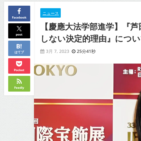
ニュース
Facebook
【慶應大法学部進学】『芦
post
しない決定的理由』についてT
25分41秒
3月 7, 2023
はてブ
Pocket
Feedly