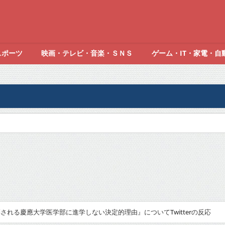
スポーツ
映画・テレビ・音楽・ＳＮＳ
ゲーム・IT・家電・自
される慶應大学医学部に進学しない決定的理由』についてTwitterの反応