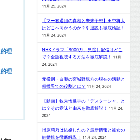
11月 25, 2024
【マー君退団の真相と未来予想】田中将大
はどこへ向かうのか？引退説も徹底検証！
11月 24, 2024
NHKドラマ「3000万」見逃し配信はどこ
定的理
で？全話視聴する方法を徹底解説！
11月
24, 2024
定的理
元横綱・白鵬の宮城野親方の現在の活動と
相撲界での役割とは？
11月 24, 2024
【動画】牧秀悟選手の「デスターシャ」と
は？その意味と由来を徹底解説！
11月 24,
2024
指原莉乃は結婚したの？最新情報と彼女の
結婚観を徹底解説！
11月 24, 2024