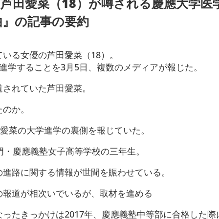
芦田愛菜（18）が噂される慶應大学医
由』の記事の要約
いる女優の芦田愛菜（18）。
進学することを3月5日、複数のメディアが報じた。
道されていた芦田愛菜。
たのか。
芦田愛菜の大学進学の裏側を報じていた。
門・慶應義塾女子高等学校の三年生。
の進路に関する情報が世間を賑わせている。
の報道が相次いでいるが、取材を進める
ったきっかけは2017年、慶應義塾中等部に合格した際