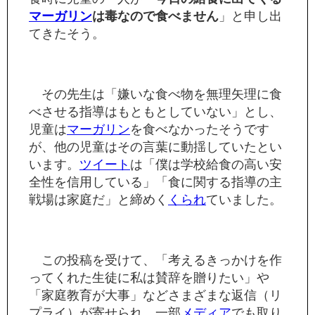
マーガリン
は毒なので食べません
」と申し出
てきたそう。
その先生は「嫌いな食べ物を無理矢理に食
べさせる指導はもともとしていない」とし、
児童は
マーガリン
を食べなかったそうです
が、他の児童はその言葉に動揺していたとい
います。
ツイート
は「僕は学校給食の高い安
全性を信用している」「食に関する指導の主
戦場は家庭だ」と締めく
くられ
ていました。
この投稿を受けて、「考えるきっかけを作
ってくれた生徒に私は賛辞を贈りたい」や
「家庭教育が大事」などさまざまな返信（リ
プライ）が寄せられ、一部
メディア
でも取り