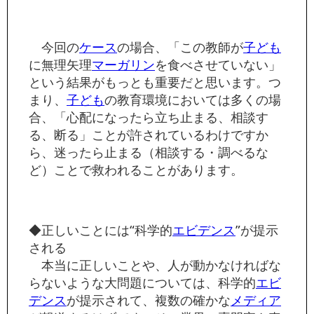
今回の
ケース
の場合、「この教師が
子ども
に無理矢理
マーガリン
を食べさせていない」
という結果がもっとも重要だと思います。つ
まり、
子ども
の教育環境においては多くの場
合、「心配になったら立ち止まる、相談す
る、断る」ことが許されているわけですか
ら、迷ったら止まる（相談する・調べるな
ど）ことで救われることがあります。
◆正しいことには“科学的
エビデンス
”が提示
される
本当に正しいことや、人が動かなければな
らないような大問題については、科学的
エビ
デンス
が提示されて、複数の確かな
メディア