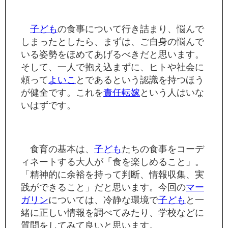
子ども
の食事について行き詰まり、悩んで
しまったとしたら、まずは、ご自身の悩んで
いる姿勢をほめてあげるべきだと思います。
そして、一人で抱え込まずに、ヒトや社会に
頼って
よいこ
とであるという認識を持つほう
が健全です。これを
責任転嫁
という人はいな
いはずです。
食育の基本は、
子ども
たちの食事をコーデ
ィネートする大人が「食を楽しめること」。
「精神的に余裕を持って判断、情報収集、実
践ができること」だと思います。今回の
マー
ガリン
については、冷静な環境で
子ども
と一
緒に正しい情報を調べてみたり、学校などに
質問をしてみて良いと思います。