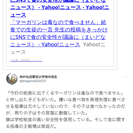
ニュース） - Yahoo!ニュース - Yahoo!ニ
ュース
「マーガリンは毒なので食べません」給
食での生徒の一言 先生の投稿をきっかけ
にSNSで食の安全性が議論に（まいどな
ニュース） - Yahoo!ニュース
Yahoo!ニ
ュース
（出典：Yahoo!ニュース）