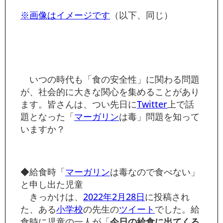
※画像はイメージです
（以下、同じ）
いつの時代も「食の安全性」に関わる問題
が、社会的に大きな関心を集めることがあり
ます。皆さんは、つい先日に
Twitter
上で話
題となった「
マーガリン
は毒」問題を知って
いますか？
◆給食時「
マーガリン
は毒なので食べない」
と申し出た児童
きっかけは、
2022年
2月28日
に投稿され
た、ある
小学校
の先生の
ツイート
でした。給
食時に児童の一人が「
今日の給食に出てくる