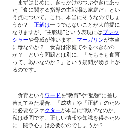
まずはじめに、きっかけのつぶやきにあっ
た「食に関する指導の主戦場は家庭だ」とい
う点について。これ、本当にそうなのでしょ
うか？
正解は
一つではないことが大前提に
なりますが、“主戦場”という表現には
プレッ
シャー
や脅威が伴います。
マーガリン
が本当
に毒なのか？ 食育は家庭でやるべきなの
か？ という問題とは別に、「そもそも食育
って、戦いなのか？」という疑問が湧き上が
るのです。
食育という
ワード
を“教育”や“勉強”に差し
替えてみた場合、「成功」や「正解」のため
に必要なファ
クター
が本当に“戦い”なのか、
私は疑問です。正しい情報や知識を得るため
に「闘争心」は必要なのでしょうか？