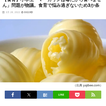
ん」問題が物議。食育で悩み過ぎないため3か条
3月 28, 2022
33分3秒
（出典 yajibee.com）
LINE