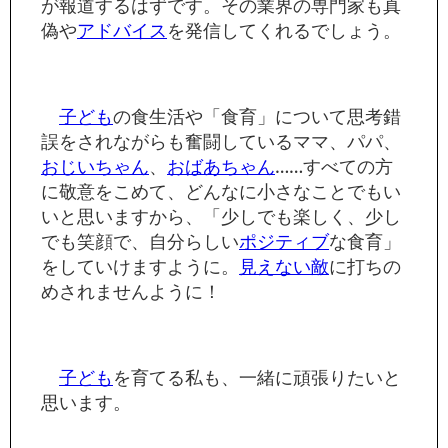
が報道するはずです。その業界の専門家も真
偽や
アドバイス
を発信してくれるでしょう。
子ども
の食生活や「食育」について思考錯
誤をされながらも奮闘しているママ、パパ、
おじいちゃん
、
おばあちゃん
……すべての方
に敬意をこめて、どんなに小さなことでもい
いと思いますから、「少しでも楽しく、少し
でも笑顔で、自分らしい
ポジティブ
な食育」
をしていけますように。
見えない敵
に打ちの
めされませんように！
子ども
を育てる私も、一緒に頑張りたいと
思います。