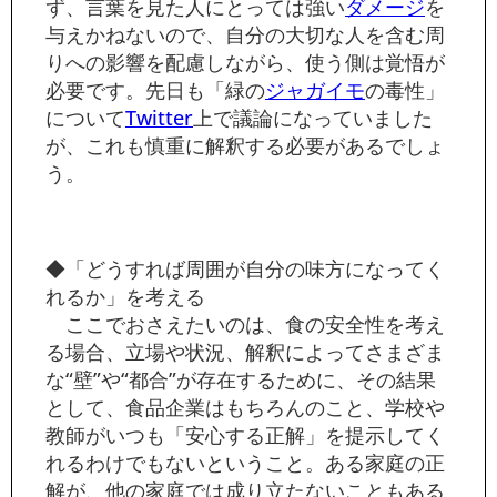
ず、言葉を見た人にとっては強い
ダメージ
を
与えかねないので、自分の大切な人を含む周
りへの影響を配慮しながら、使う側は覚悟が
必要です。先日も「緑の
ジャガイモ
の毒性」
について
Twitter
上で議論になっていました
が、これも慎重に解釈する必要があるでしょ
う。
◆「どうすれば周囲が自分の味方になってく
れるか」を考える
ここでおさえたいのは、食の安全性を考え
る場合、立場や状況、解釈によってさまざま
な“壁”や“都合”が存在するために、その結果
として、食品企業はもちろんのこと、学校や
教師がいつも「安心する正解」を提示してく
れるわけでもないということ。ある家庭の正
解が、他の家庭では成り立たないこともある