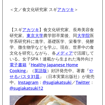
＜文／食文化研究家 スギ
アカツキ
＞
【スギ
アカツキ
】食文化研究家、長寿美容食
研究家。
東京大学
農学部卒業後、同
大学院
医
学系研究科に進学。基礎医学、栄養学、発酵
学、微生物学などを学ぶ。現在、世界中の食
文化を研究しながら、各
メディア
で活躍して
いる。女子SPA！連載から生まれた海外向け
電子書籍
『
Healthy Japanese Home
Cooking
』（
英語版
）好評発売中。著書『
や
せるパスタ31皿
』（日本実業出版社）が発売
中。
Instagram
：
@sugiakatsuki
／
Twitter
：
@sugiakatsuki12