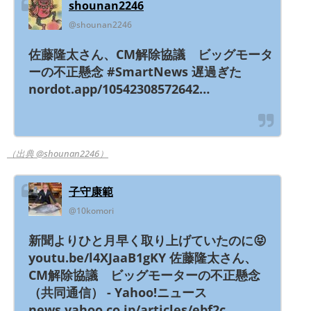
shounan2246
@shounan2246
佐藤隆太さん、CM解除協議 ビッグモータ
ーの不正懸念 #SmartNews 遅過ぎた
nordot.app/10542308572642…
（出典 @shounan2246）
子守康範
@10komori
新聞よりひと月早く取り上げていたのに😝
youtu.be/l4XJaaB1gKY 佐藤隆太さん、
CM解除協議 ビッグモーターの不正懸念
（共同通信） - Yahoo!ニュース
news.yahoo.co.jp/articles/ebf2c…