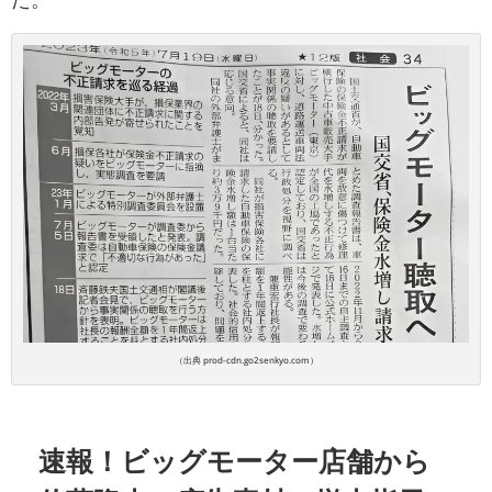
（出典 prod-cdn.go2senkyo.com）
速報！ビッグモーター店舗から