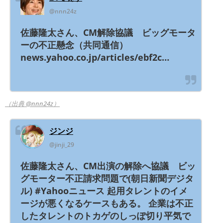
@nnn24z
佐藤隆太さん、CM解除協議 ビッグモータ
ーの不正懸念（共同通信）
news.yahoo.co.jp/articles/ebf2c…
（出典 @nnn24z）
ジンジ
@jinji_29
佐藤隆太さん、CM出演の解除へ協議 ビッ
グモーター不正請求問題で(朝日新聞デジタ
ル) #Yahooニュース 起用タレントのイメ
ージが悪くなるケースもある。 企業は不正
したタレントのトカゲのしっぽ切り平気で