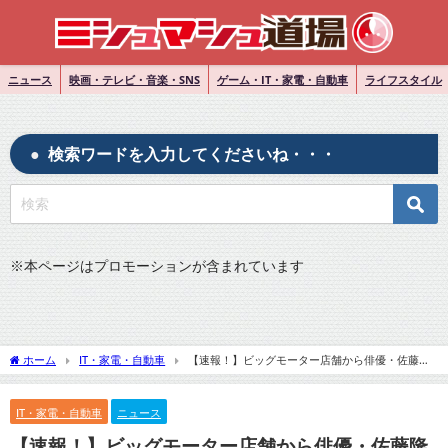
ニュース
映画・テレビ・音楽・SNS
ゲーム・IT・家電・自動車
ライフスタイル
検索ワードを入力してくださいね・・・
※
本ページはプロモーションが含まれています
ホーム
IT・家電・自動車
【速報！】ビッグモーター店舗から俳優・佐藤隆
太さんの広告素材の撤去指示・契約解除!?違約金は？ イメージ劣化に同情の声！
IT・家電・自動車
ニュース
【速報！】ビッグモーター店舗から俳優・佐藤隆