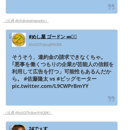
（出典 @chibayamaneko）
#めし屋 ゴードン 🥒🙅‍♂️
@IvSOThJkwJPAO0K
そうそう、違約金の請求できなくちゃ。
｢悪事を働くつもりの企業が芸能人の信頼を
利用して広告を打つ」可能性もあるんだか
ら。 #佐藤隆太 vs #ビッグモーター
pic.twitter.com/L9CWPrBmYY
（出典 @IvSOThJkwJPAO0K）
24でぇす