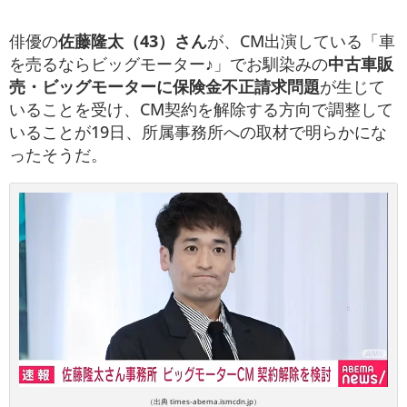
俳優の
佐藤隆太（43）さん
が、CM出演している「車
を売るならビッグモーター♪」でお馴染みの
中古車販
売・ビッグモーターに保険金不正請求問題
が生じて
いることを受け、CM契約を解除する方向で調整して
いることが19日、所属事務所への取材で明らかにな
ったそうだ。
（出典 times-abema.ismcdn.jp）