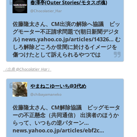
春澤亭(Outer Stories/モタスポ魂)
@Chocolatier_Har
佐藤隆太さん、CM出演の解除へ協議 ビッ
グモーター不正請求問題で(朝日新聞デジタ
ル) news.yahoo.co.jp/articles/14326… む
しろ解除どころか世間に於けるイメージを
傷つけたとして訴えられるやつでは
（出典 @Chocolatier_Har）
やまねこゆーいち@3代め
@chibayamaneko
佐藤隆太さん、CM解除協議 ビッグモータ
ーの不正懸念（共同通信） 出演者のほうか
らって、いつもの逆パターン…
news.yahoo.co.jp/articles/ebf2c…