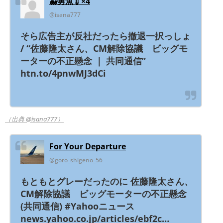
🐳勇魚💉×4
@isana777
そら広告主が反社だったら撤退一択っしょ
/ “佐藤隆太さん、CM解除協議 ビッグモ
ーターの不正懸念 ｜ 共同通信”
htn.to/4pnwMJ3dCi
（出典 @isana777）
For Your Departure
@goro_shigeno_56
もともとグレーだったのに 佐藤隆太さん、
CM解除協議 ビッグモーターの不正懸念
(共同通信) #Yahooニュース
news.yahoo.co.jp/articles/ebf2c…