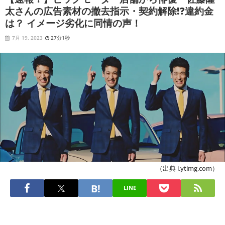
太さんの広告素材の撤去指示・契約解除!?違約金
は？ イメージ劣化に同情の声！
7月 19, 2023
27分1秒
（出典 i.ytimg.com）
LINE