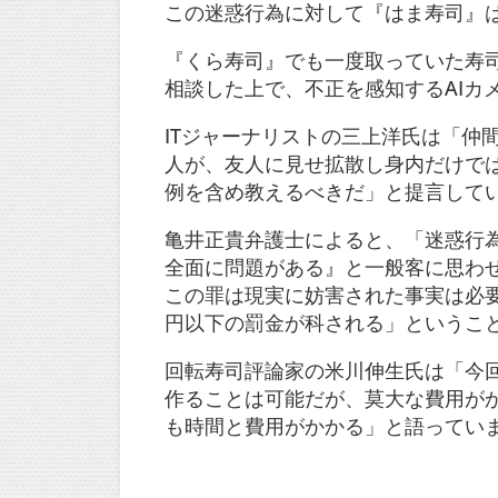
この迷惑行為に対して『はま寿司』
『くら寿司』でも一度取っていた寿
相談した上で、不正を感知するAIカ
ITジャーナリストの三上洋氏は「仲
人が、友人に見せ拡散し身内だけでは
例を含め教えるべきだ」と提言して
亀井正貴弁護士によると、「迷惑行
全面に問題がある』と一般客に思わせ
この罪は現実に妨害された事実は必要
円以下の罰金が科される」というこ
回転寿司評論家の米川伸生氏は「今回
作ることは可能だが、莫大な費用が
も時間と費用がかかる」と語ってい