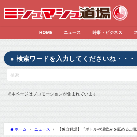
HOME
ニュース
時事・ビジネス
検索ワードを入力してくださいね・・・
※
本ページはプロモーションが含まれています
ホーム
ニュース
【独自解説】『ボトルや湯飲みを舐める…相
能性も 専門家が指摘』についてTwitterの反応