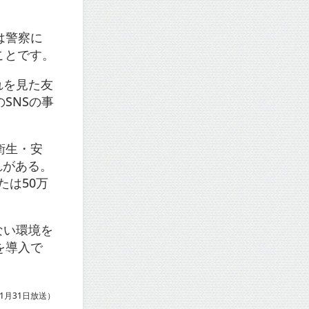
は警察に
ことです。
れを見た友
SNSの事
衛生・安
れがある。
たは50万
ない環境を
を導入で
1月31日放送）