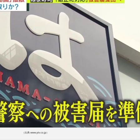
（出典 www.ytv.co.jp）