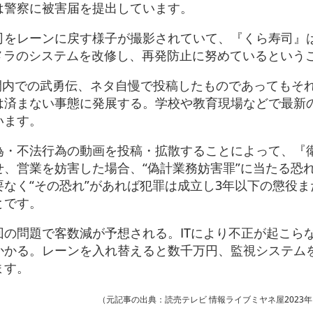
は警察に被害届を提出しています。
司をレーンに戻す様子が撮影されていて、『くら寿司』
メラのシステムを改修し、再発防止に努めているという
間内での武勇伝、ネタ自慢で投稿したものであってもそ
済まない事態に発展する。学校や教育現場などで最新の
います。
為・不法行為の動画を投稿・拡散することによって、『
、営業を妨害した場合、“偽計業務妨害罪”に当たる恐
なく“その恐れ”があれば犯罪は成立し3年以下の懲役ま
とです。
の問題で客数減が予想される。ITにより不正が起こら
かかる。レーンを入れ替えると数千万円、監視システム
ます。
（元記事の出典：読売テレビ 情報ライブミヤネ屋2023年