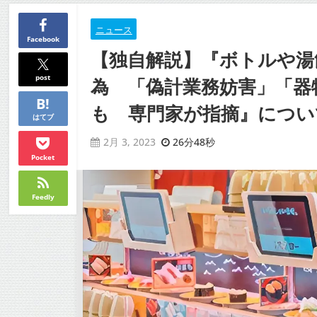
ニュース
Facebook
【独自解説】『ボトルや湯
post
為 「偽計業務妨害」「器
も 専門家が指摘』についてT
はてブ
26分48秒
2月 3, 2023
Pocket
Feedly