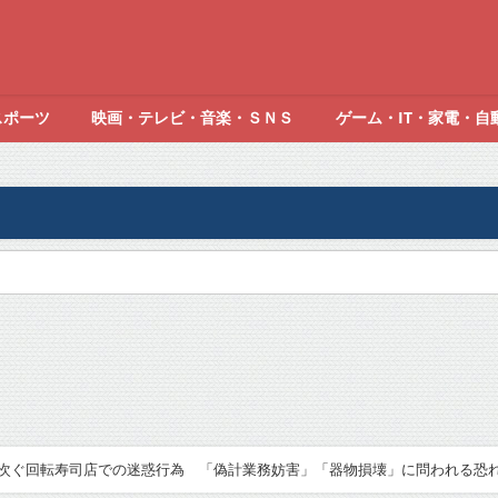
スポーツ
映画・テレビ・音楽・ＳＮＳ
ゲーム・IT・家電・自
次ぐ回転寿司店での迷惑行為 「偽計業務妨害」「器物損壊」に問われる恐