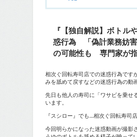
『【独自解説】ボトル
惑行為 「偽計業務妨
の可能性も 専門家が
相次ぐ回転寿司店での迷惑行為です
みを舐めて戻すなどの迷惑行為の動
先日も他人の寿司に「ワサビを乗せ
います。
『スシロー』でも…相次ぐ回転寿司
今回明らかになった迷惑動画が撮影
うゆのボトルを舐める様子が映って