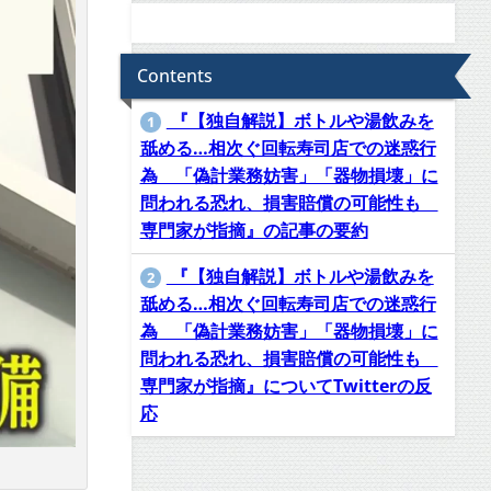
Contents
『【独自解説】ボトルや湯飲みを
1
舐める…相次ぐ回転寿司店での迷惑行
為 「偽計業務妨害」「器物損壊」に
問われる恐れ、損害賠償の可能性も
専門家が指摘』の記事の要約
『【独自解説】ボトルや湯飲みを
2
舐める…相次ぐ回転寿司店での迷惑行
為 「偽計業務妨害」「器物損壊」に
問われる恐れ、損害賠償の可能性も
専門家が指摘』についてTwitterの反
応