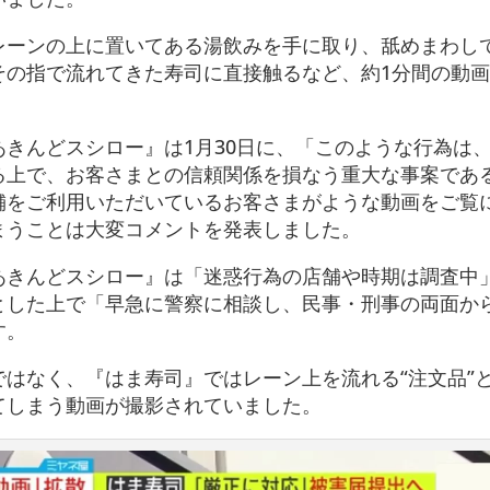
レーンの上に置いてある湯飲みを手に取り、舐めまわし
その指で流れてきた寿司に直接触るなど、約1分間の動画
きんどスシロー』は1月30日に、「このような行為は
る上で、お客さまとの信頼関係を損なう重大な事案であ
舗をご利用いただいているお客さまがような動画をご覧
まうことは大変コメントを発表しました。
あきんどスシロー』は「迷惑行為の店舗や時期は調査中
とした上で「早急に警察に相談し、民事・刑事の両面か
す。
はなく、『はま寿司』ではレーン上を流れる“注文品”
てしまう動画が撮影されていました。