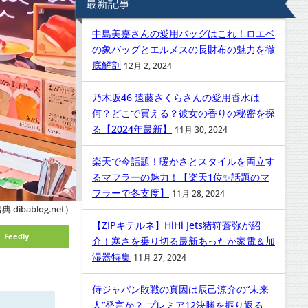
最新記事
中島美嘉さんの愛用バッグはこれ！ロエベ
の象バッグとエルメスの長財布の魅力を徹
底解剖
12月 2, 2024
乃木坂46 遠藤さくらさんの愛用香水は
何？どこで買える？彼女の香りの秘密を探
る【2024年最新】
11月 30, 2024
楽天で今話題！暖かさとスタイルを両立す
るマフラーの魅力！【楽天1位✨話題のマ
フラーで冬支度】
11月 28, 2024
 dibablog.net）
【ZIPキテルネ】HiHi Jets猪狩蒼弥が紹
Feedly
介！寒さを乗り切る最新あったか家電＆加
湿器特集
11月 27, 2024
侍ジャパン敗戦の真因は辰己涼介の“未来
人”発言か？ プレミア12決勝を振り返る