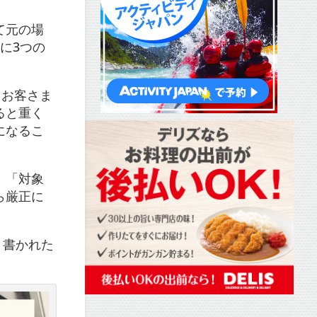
て元の場
に3つの
、お客さま
ると重く
になるこ
」「対象
ら厳正に
と書かれた