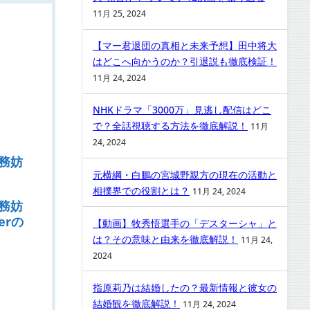
11月 25, 2024
【マー君退団の真相と未来予想】田中将大
はどこへ向かうのか？引退説も徹底検証！
11月 24, 2024
NHKドラマ「3000万」見逃し配信はどこ
で？全話視聴する方法を徹底解説！
11月
24, 2024
務妨
元横綱・白鵬の宮城野親方の現在の活動と
相撲界での役割とは？
11月 24, 2024
務妨
erの
【動画】牧秀悟選手の「デスターシャ」と
は？その意味と由来を徹底解説！
11月 24,
2024
指原莉乃は結婚したの？最新情報と彼女の
結婚観を徹底解説！
11月 24, 2024