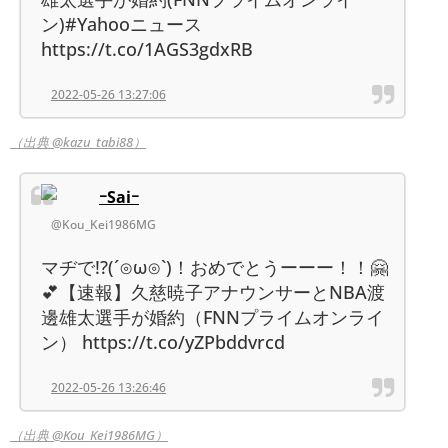
ン)#Yahooニュース
https://t.co/1AGS3gdxRB
2022-05-26 13:27:06
（出典 @kazu_tabi88）
ｰSaiｰ
@Kou_Kei1986MG
マヂで!?(´⊙ω⊙`)！おめでとうーーー！！🤗
💕【速報】久慈暁子アナウンサーとNBA渡
邊雄太選手が婚約（FNNプライムオンライ
ン） https://t.co/yZPbddvrcd
2022-05-26 13:26:46
（出典 @Kou_Kei1986MG）