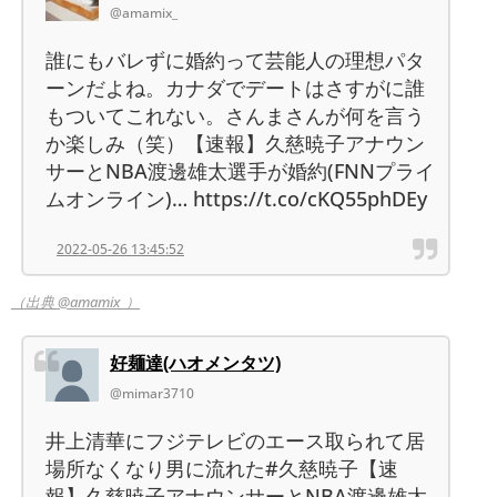
@amamix_
誰にもバレずに婚約って芸能人の理想パタ
ーンだよね。カナダでデートはさすがに誰
もついてこれない。さんまさんが何を言う
か楽しみ（笑）【速報】久慈暁子アナウン
サーとNBA渡邊雄太選手が婚約(FNNプライ
ムオンライン)… https://t.co/cKQ55phDEy
2022-05-26 13:45:52
（出典 @amamix_）
好麺達(ハオメンタツ)
@mimar3710
井上清華にフジテレビのエース取られて居
場所なくなり男に流れた#久慈暁子【速
報】久慈暁子アナウンサーとNBA渡邊雄太