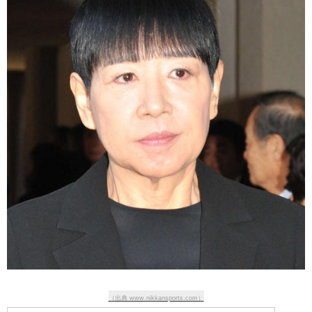
（出典 www.nikkansports.com）