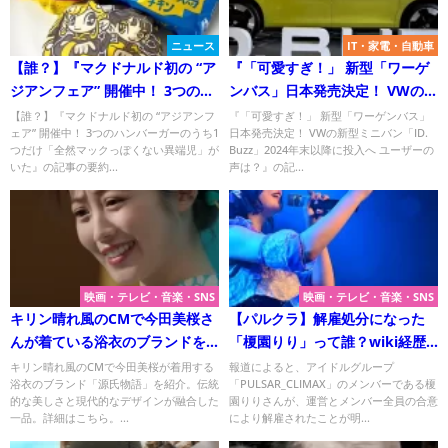
ニュース
IT・家電・自動車
【誰？】『マクドナルド初の “ア
『「可愛すぎ！」 新型「ワーゲ
ジアンフェア” 開催中！ 3つのハ
ンバス」日本発売決定！ VWの新
ンバーガーのうち1つだけ「全然
型ミニバン「ID. Buzz」2024年
【誰？】『マクドナルド初の “アジアンフ
『「可愛すぎ！」 新型「ワーゲンバス」
ェア” 開催中！ 3つのハンバーガーのうち1
日本発売決定！ VWの新型ミニバン「ID.
マックっぽくない異端児」がい
末以降に投入へ ユーザーの声
つだけ「全然マックっぽくない異端児」が
Buzz」2024年末以降に投入へ ユーザーの
た』についてTwitterの反応
は？』についてTwitterの反応
いた』の記事の要約...
声は？』の記...
映画・テレビ・音楽・SNS
映画・テレビ・音楽・SNS
キリン晴れ風のCMで今田美桜さ
【パルクラ】解雇処分になった
んが着ている浴衣のブランドを
「榎園りり」って誰？wiki経歴
解説！
プロフ！「2度と顔も見たくな
キリン晴れ風のCMで今田美桜が着用する
報道によると、アイドルグループ
浴衣のブランド「源氏物語」を紹介。伝統
「PULSAR_CLIMAX」のメンバーである榎
い」
的な美しさと現代的なデザインが融合した
園りりさんが、運営とメンバー全員の合意
一品。詳細はこちら。...
により解雇されたことが明...