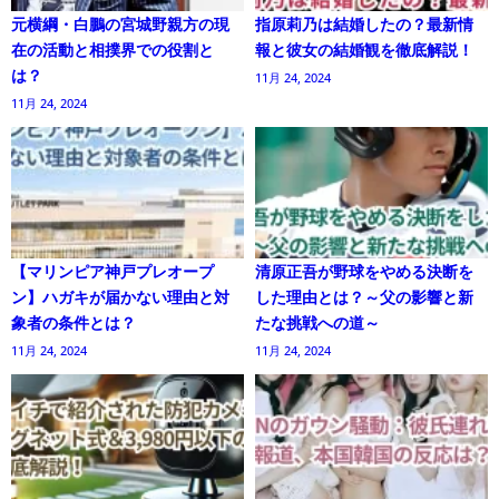
元横綱・白鵬の宮城野親方の現
指原莉乃は結婚したの？最新情
在の活動と相撲界での役割と
報と彼女の結婚観を徹底解説！
は？
11月 24, 2024
11月 24, 2024
【マリンピア神戸プレオープ
清原正吾が野球をやめる決断を
ン】ハガキが届かない理由と対
した理由とは？～父の影響と新
象者の条件とは？
たな挑戦への道～
11月 24, 2024
11月 24, 2024