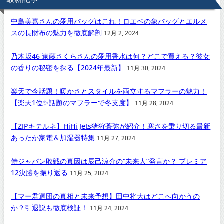
中島美嘉さんの愛用バッグはこれ！ロエベの象バッグとエルメ
スの長財布の魅力を徹底解剖
12月 2, 2024
乃木坂46 遠藤さくらさんの愛用香水は何？どこで買える？彼女
の香りの秘密を探る【2024年最新】
11月 30, 2024
楽天で今話題！暖かさとスタイルを両立するマフラーの魅力！
【楽天1位✨話題のマフラーで冬支度】
11月 28, 2024
【ZIPキテルネ】HiHi Jets猪狩蒼弥が紹介！寒さを乗り切る最新
あったか家電＆加湿器特集
11月 27, 2024
侍ジャパン敗戦の真因は辰己涼介の“未来人”発言か？ プレミア
12決勝を振り返る
11月 25, 2024
【マー君退団の真相と未来予想】田中将大はどこへ向かうの
か？引退説も徹底検証！
11月 24, 2024