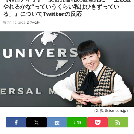
やれるかな”っていうくらい私はひきずってい
る」』についてTwitterの反応
7月 10, 2022
7分2秒
（出典 tk.ismcdn.jp）
LINE