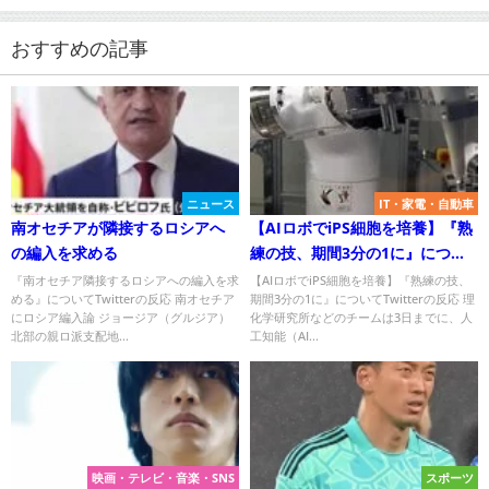
おすすめの記事
ニュース
IT・家電・自動車
南オセチアが隣接するロシアへ
【AIロボでiPS細胞を培養】『熟
の編入を求める
練の技、期間3分の1に』につい
てTwitterの反応
『南オセチア隣接するロシアへの編入を求
【AIロボでiPS細胞を培養】『熟練の技、
める』についてTwitterの反応 南オセチア
期間3分の1に』についてTwitterの反応 理
にロシア編入論 ジョージア（グルジア）
化学研究所などのチームは3日までに、人
北部の親ロ派支配地...
工知能（AI...
映画・テレビ・音楽・SNS
スポーツ