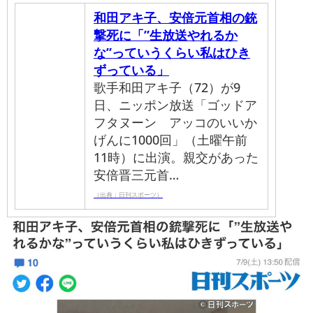
和田アキ子、安倍元首相の銃
撃死に「”生放送やれるか
な”っていうくらい私はひき
ずっている」
歌手和田アキ子（72）が9
日、ニッポン放送「ゴッドア
フタヌーン アッコのいいか
げんに1000回」（土曜午前
11時）に出演。親交があった
安倍晋三元首…
（出典：日刊スポーツ）