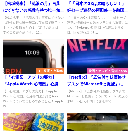
【松坂桃李】『流浪の月』言葉
『「日本のGKは素晴らしい！」
にできない共感性を持つ唯一無
好セーブ連発の権田修一を敵国
二の存在感で魅了
ブラジルも称賛』について
【松坂桃李】『流浪の月』言葉にできない
『「日本のGKは素晴らしい！」好セーブ
共感性を持つ唯一無二の存在感で魅了・・
連発の権田修一を敵国ブラジルも称賛』に
Twitterの反応
ネットの反応まとめ！ 『流浪の月』は、
ついてTwitterの反応 日本代表は６月６
李相日監督作品です。 20...
日、国立競技場でFI...
IT・家電・自動車
映画・テレビ・音楽・SNS
【「心電図」アプリの実力】
【Netflix】『広告付き低価格サ
『Apple Watch 心電図』心臓専
ブスクでMicrosoftと提携』につ
門医が語るApple Watchについ
いてTwitterの反応
【「心電図」アプリの実力】『Apple
【Netflix】『広告付き低価格サブスクで
Watch 心電図』心臓専門医が語るApple
Microsoftと提携』についてTwitterの反応
てまとめてみた！
Watchについてまとめてみました！ Apple
米Netflixは7月13日（現地時間）...
W...