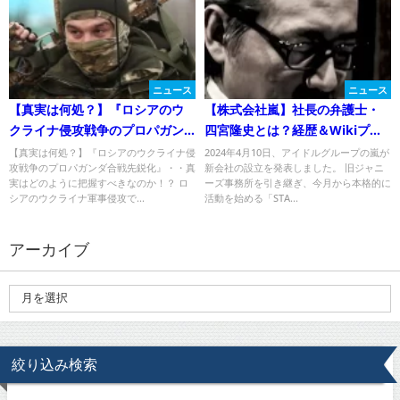
ニュース
ニュース
【真実は何処？】『ロシアのウ
【株式会社嵐】社長の弁護士・
クライナ侵攻戦争のプロパガン
四宮隆史とは？経歴＆Wikiプロ
ダ合戦先鋭化』・・真実はどの
フ！なぜ社長に？
【真実は何処？】『ロシアのウクライナ侵
2024年4月10日、アイドルグループの嵐が
攻戦争のプロパガンダ合戦先鋭化』・・真
新会社の設立を発表しました。 旧ジャニ
ように把握すべきなのか！？
実はどのように把握すべきなのか！？ ロ
ーズ事務所を引き継ぎ、今月から本格的に
シアのウクライナ軍事侵攻で...
活動を始める「STA...
アーカイブ
絞り込み検索