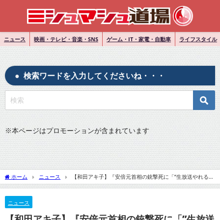
ニュース
映画・テレビ・音楽・SNS
ゲーム・IT・家電・自動車
ライフスタイル
検索ワードを入力してくださいね・・・
※
本ページはプロモーションが含まれています
ホーム
ニュース
【和田アキ子】『安倍元首相の銃撃死に「”生放送やれるか
な”っていうくらい私はひきずっている」』についてTwitterの反応
ニュース
【和田アキ子】『安倍元首相の銃撃死に「”生放送