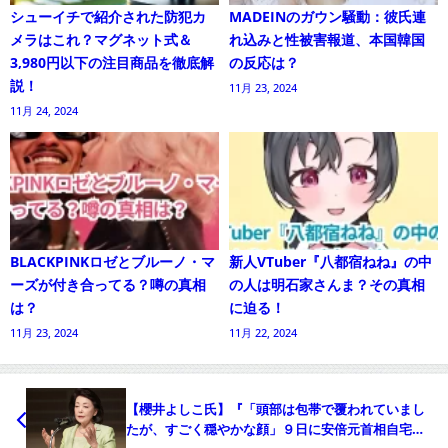
シューイチで紹介された防犯カ
MADEINのガウン騒動：彼氏連
メラはこれ？マグネット式＆
れ込みと性被害報道、本国韓国
3,980円以下の注目商品を徹底解
の反応は？
説！
11月 23, 2024
11月 24, 2024
BLACKPINKロゼとブルーノ・マ
新人VTuber『八都宿ねね』の中
ーズが付き合ってる？噂の真相
の人は明石家さんま？その真相
は？
に迫る！
11月 23, 2024
11月 22, 2024
【櫻井よしこ氏】『「頭部は包帯で覆われていまし
たが、すごく穏やかな顔」９日に安倍元首相自宅を