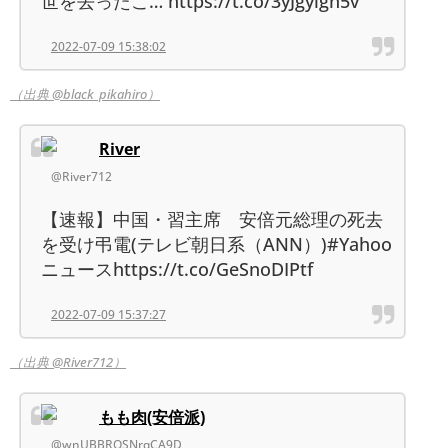
世を去ったこ… https://t.co/3yJgylgn5v
2022-07-09 15:38:02
（出典 @black_pikahiro）
River
@River712
【速報】中国・習主席 安倍元総理の死去
を受け弔電(テレビ朝日系（ANN）)#Yahoo
ニュースhttps://t.co/GeSnoDIPtf
2022-07-09 15:37:27
（出典 @River712）
もも肉(安倍派)
@wnUBBRQSNrqCA9D