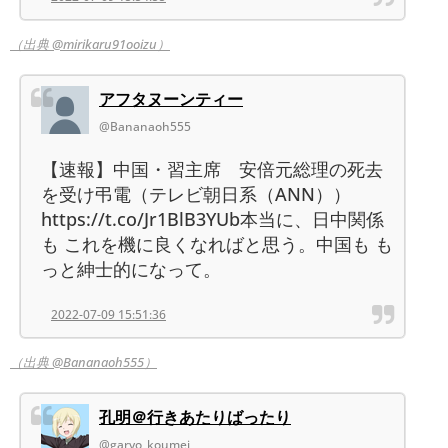
（出典 @mirikaru91ooizu）
アフタヌーンティー
@Bananaoh555
【速報】中国・習主席 安倍元総理の死去
を受け弔電（テレビ朝日系（ANN））
https://t.co/Jr1BlB3YUb本当に、日中関係
も これを機に良くなればと思う。中国も も
っと紳士的になって。
2022-07-09 15:51:36
（出典 @Bananaoh555）
孔明＠行きあたりばったり
@garyo_koumei