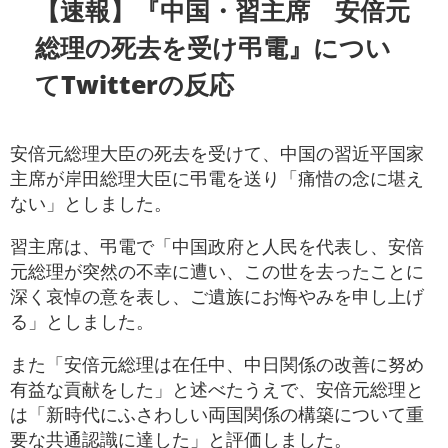
【速報】『中国・習主席 安倍元
総理の死去を受け弔電』につい
てTwitterの反応
安倍元総理大臣の死去を受けて、中国の習近平国家
主席が岸田総理大臣に弔電を送り「痛惜の念に堪え
ない」としました。
習主席は、弔電で「中国政府と人民を代表し、安倍
元総理が突然の不幸に遭い、この世を去ったことに
深く哀悼の意を表し、ご遺族にお悔やみを申し上げ
る」としました。
また「安倍元総理は在任中、中日関係の改善に努め
有益な貢献をした」と述べたうえで、安倍元総理と
は「新時代にふさわしい両国関係の構築について重
要な共通認識に達した」と評価しました。