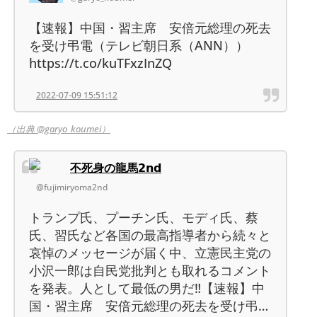
【速報】中国・習主席 安倍元総理の死去
を受け弔電（テレビ朝日系（ANN））
https://t.co/kuTFxzInZQ
2022-07-09 15:51:12
（出典 @garyo_koumei）
不死身の龍馬𝟮𝗻𝗱
@fujimiryoma2nd
トランプ氏、プーチン氏、モディ氏、蔡
氏、習氏など各国の最高指導者から続々と
哀悼のメッセージが届く中、立憲民主党の
小沢一郎は自民党批判とも取れるコメント
を発表。人として最低の男だ‼️【速報】中
国・習主席 安倍元総理の死去を受け弔…