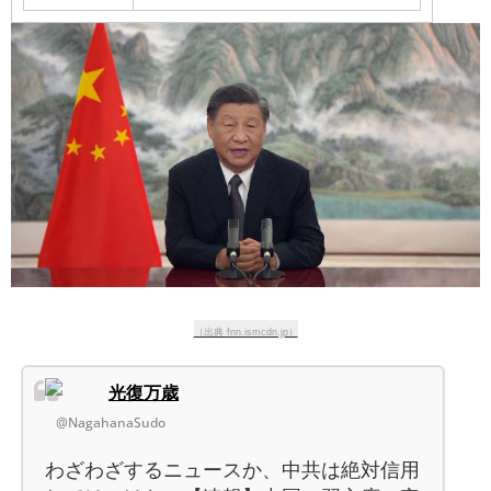
（出典 fnn.ismcdn.jp）
光復万歳
@NagahanaSudo
わざわざするニュースか、中共は絶対信用