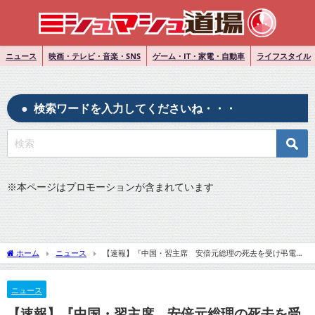
ニュース
映画・テレビ・音楽・SNS
ゲーム・IT・家電・自動車
ライフスタイル
検索ワードを入力してくださいね・・・
※
本ページはプロモーションが含まれています
ホーム
ニュース
【速報】『中国・習主席 安倍元総理の死去を受け弔電』
についてTwitterの反応
ニュース
【速報】『中国・習主席 安倍元総理の死去を受