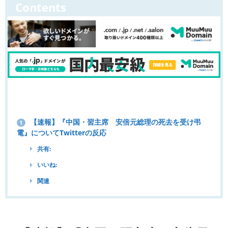
Contents
【速報】『中国・習主席 安倍元総理の死去を受け弔
1
電』についてTwitterの反応
共有:
いいね:
関連