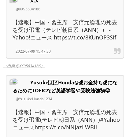
X.X
@XX95634186
【速報】中国・習主席 安倍元総理の死去
を受け弔電（テレビ朝日系（ANN）） -
Yahoo!ニュース https://t.co/8KUnOP3SIf
2022-07-09 15:47:30
（出典 @XX95634186）
Yusuke🇯🇵Honda@💰お金持ち💰にな
るためにTOEICなど英語学習や受験勉強🗽😀
@YusukeHonda1234
【速報】中国・習主席 安倍元総理の死去
を受け弔電(テレビ朝日系（ANN）)#Yahoo
ニュースhttps://t.co/NNJazLWBlL