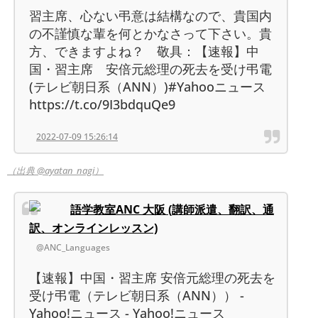
習主席、心ない弔意は結構なので、貴国内
の不謹慎な輩を何とかなさって下さい。貴
方、できますよね？ 敬具：【速報】中
国・習主席 安倍元総理の死去を受け弔電
(テレビ朝日系（ANN）)#Yahooニュース
https://t.co/9I3bdquQe9
2022-07-09 15:26:14
（出典 @ayatan_nagi）
語学教室ANC 大阪 (講師派遣、翻訳、通
訳、オンラインレッスン)
@ANC_Languages
【速報】中国・習主席 安倍元総理の死去を
受け弔電（テレビ朝日系（ANN）） -
Yahoo!ニュース - Yahoo!ニュース