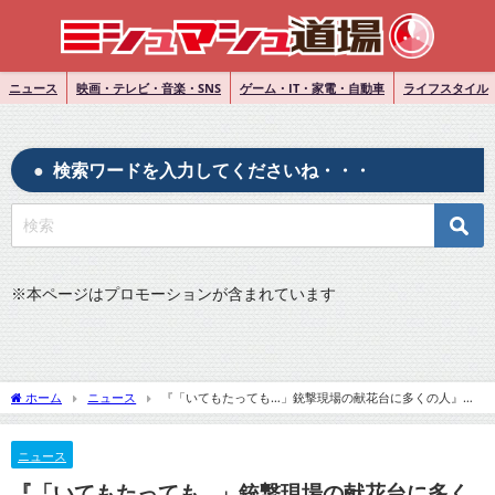
ニュース
映画・テレビ・音楽・SNS
ゲーム・IT・家電・自動車
ライフスタイル
検索ワードを入力してくださいね・・・
※
本ページはプロモーションが含まれています
ホーム
ニュース
『「いてもたっても…」銃撃現場の献花台に多くの人』に
ついてTwitterの反応
ニュース
『「いてもたっても…」銃撃現場の献花台に多く