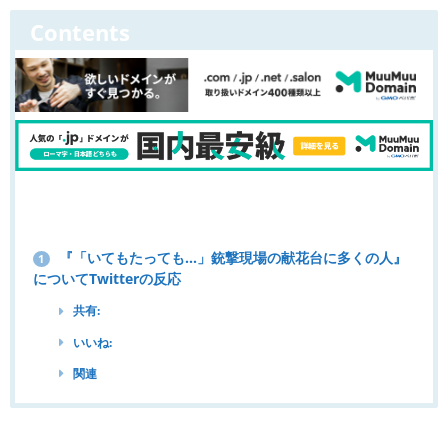
Contents
『「いてもたっても…」銃撃現場の献花台に多くの人』
1
についてTwitterの反応
共有:
いいね:
関連