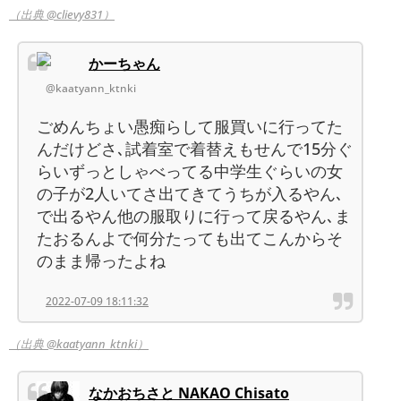
（出典 @clievy831）
かーちゃん
@kaatyann_ktnki
ごめんちょい愚痴らして服買いに行ってた
んだけどさ､試着室で着替えもせんで15分ぐ
らいずっとしゃべってる中学生ぐらいの女
の子が2人いてさ出てきてうちが入るやん､
で出るやん他の服取りに行って戻るやん､ま
たおるんよで何分たっても出てこんからそ
のまま帰ったよね
2022-07-09 18:11:32
（出典 @kaatyann_ktnki）
なかおちさと NAKAO Chisato