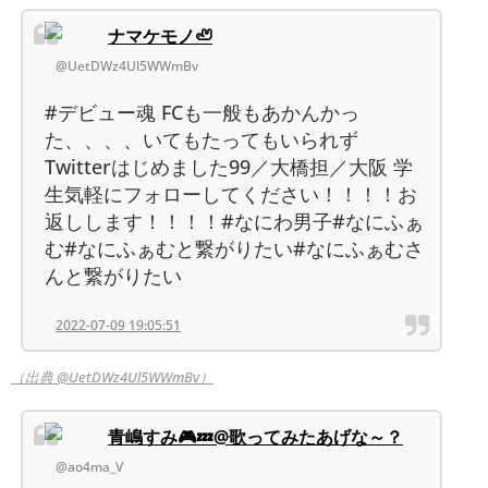
ナマケモノ🦥
@UetDWz4Ul5WWmBv
#デビュー魂 FCも一般もあかんかっ
た、、、、いてもたってもいられず
Twitterはじめました99／大橋担／大阪 学
生気軽にフォローしてください！！！！お
返しします！！！！#なにわ男子#なにふぁ
む#なにふぁむと繋がりたい#なにふぁむさ
んと繋がりたい
2022-07-09 19:05:51
（出典 @UetDWz4Ul5WWmBv）
青嶋すみ🎮💤@歌ってみたあげな～？
@ao4ma_V