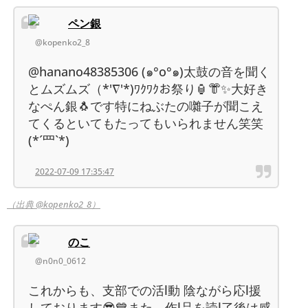
ペン銀
@kopenko2_8
@hanano48385306 (๑°o°๑)太鼓の音を聞く
とムズムズ（*'∇'*)ﾜｸﾜｸお祭り🏮👘✨大好き
なぺん銀🐧です特にねぶたの囃子が聞こえ
てくるといてもたってもいられません笑笑
(*´罒`*)
2022-07-09 17:35:47
（出典 @kopenko2_8）
のこ
@n0n0_0612
これからも、支部での活l動 陰ながら応l援
しております😎💙また、作l品を読l了後は感