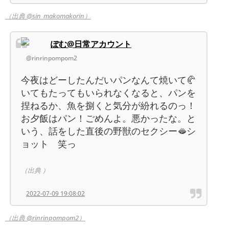
（出典 @sin_makomakorin）
ぽむ@日常アカウント
@rinrinpompom2
今夜はどーしたんだいパンなんて焼いて🥐
いてもたってもいられなくなると、パンを
捏ねるか、魚を捌くと気分が紛れるのっ！
お夕飯はパン！ごめんよ。悪かったな。と
いう、話をした直後の野獣のセクシー🫦シ
ョット 笑っ
（出典 ）
2022-07-09 19:08:02
（出典 @rinrinpompom2）