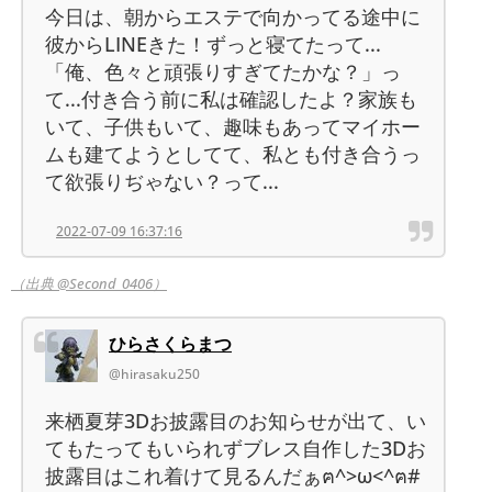
今日は、朝からエステで向かってる途中に
彼からLINEきた！ずっと寝てたって...
「俺、色々と頑張りすぎてたかな？」っ
て...付き合う前に私は確認したよ？家族も
いて、子供もいて、趣味もあってマイホー
ムも建てようとしてて、私とも付き合うっ
て欲張りぢゃない？って...
2022-07-09 16:37:16
（出典 @Second_0406）
ひらさくらまつ
@hirasaku250
来栖夏芽3Dお披露目のお知らせが出て、い
てもたってもいられずブレス自作した3Dお
披露目はこれ着けて見るんだぁฅ^>ω<^ฅ#