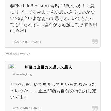
@RIskLIfeBlossom 青嶋ﾃﾞｽ‼️いいえ！！急
にリプしてすみません💦思い通りにいかな
いのは辛いよなぁって思うと…いてもたっ
てもいられず……陰ながら応援してます💪🏻
( ¨̮ 💪🏻)
2022-07-09 19:02:31
（出典 @ao4ma_V）
ｶﾛ藤は出目カス遅レス愚人
@karoto_trpg
ﾁｮｯﾄｱﾉ､ﾊｲ…いてもたってもいられなかった
というか………正直ｶﾛ藤も自分の行動力に驚
いてます
2022-07-09 18:46:35