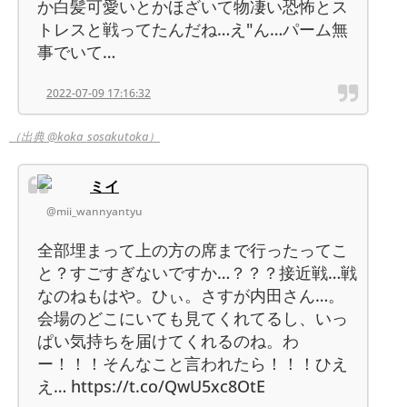
か白髪可愛いとかほざいて物凄い恐怖とス
トレスと戦ってたんだね…え"ん…パーム無
事でいて…
2022-07-09 17:16:32
（出典 @koka_sosakutoka）
ミイ
@mii_wannyantyu
全部埋まって上の方の席まで行ったってこ
と？すごすぎないですか…？？？接近戦…戦
なのねもはや。ひぃ。さすが内田さん…。
会場のどこにいても見てくれてるし、いっ
ぱい気持ちを届けてくれるのね。わ
ー！！！そんなこと言われたら！！！ひえ
え… https://t.co/QwU5xc8OtE